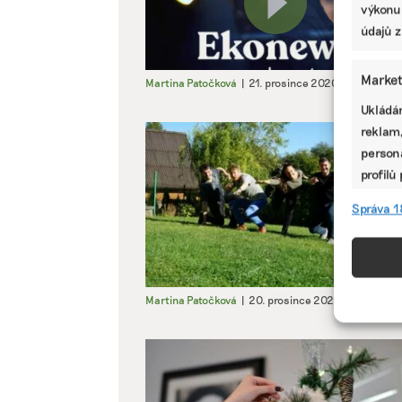
výkonu
údajů z
Market
Martina Patočková
|
21. prosince 2020
|
Podcasty
Ukládán
reklam,
persona
profilů
omezen
Správa 1
Funkc
Přiřazo
zařízen
Martina Patočková
|
20. prosince 2020
|
Byznys
|
informa
Použív
aktivn