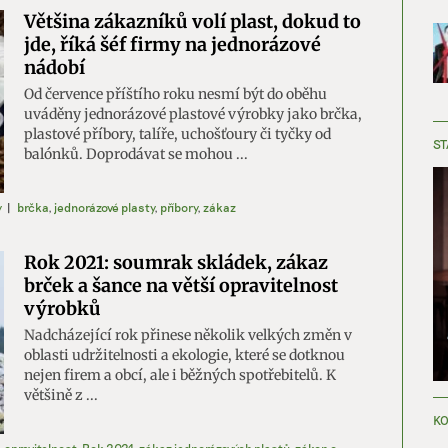
Většina zákazníků volí plast, dokud to
jde, říká šéf firmy na jednorázové
nádobí
Od července příštího roku nesmí být do oběhu
uváděny jednorázové plastové výrobky jako brčka,
plastové příbory, talíře, uchošťoury či tyčky od
ST
balónků. Doprodávat se mohou ...
y
|
brčka
,
jednorázové plasty
,
příbory
,
zákaz
Rok 2021: soumrak skládek, zákaz
brček a šance na větší opravitelnost
výrobků
Nadcházející rok přinese několik velkých změn v
oblasti udržitelnosti a ekologie, které se dotknou
nejen firem a obcí, ale i běžných spotřebitelů. K
většině z ...
KO
opravitelnost
,
Rok 2021
,
zákaz jednorázových plastů
,
zákon o