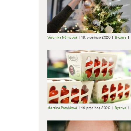
Zajišt
odstra
Ukládá
Veronika Němcová
|
18. prosince 2020
|
Byznys
|
Martina Patočková
|
14. prosince 2020
|
Byznys
|