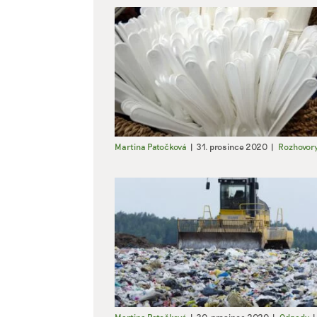
Martina Patočková
|
31. prosince 2020
|
Rozhovor
Martina Patočková
|
30. prosince 2020
|
Odpady
|