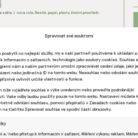
e světa
|
coca cola
,
Nestlé
,
pepsi
,
plasty
,
životní prostředí
,
Pivovary přemýšlejí o zálohách na PET
Spravovat své soukromí
a plechovky
Otázka povinných záloh na PET láhve a plechovky
poskytli co nejlepší služby, my a naši partneři používáme k ukládání 
začíná znovu ožívat i mimo dosavadní
 k informacím o zařízeních, technologie jako soubory cookies. Souhlas 
podporovatele z iniciativy Zálohujme, za kterou
giemi nám a našim partnerům umožní zpracovávat osobní údaje, jako j
stojí největší výrobce minerálek Mattoni. ...
házení nebo jedinečná ID na tomto webu. Nesouhlas nebo odvolání souh
říznivě ovlivnit určité vlastnosti a funkce.
PR
m níže vyjádřete souhlas s výše uvedeným nebo proveďte podrobnější
PET
,
pivovary
,
plast
,
plechovky
,
zálohy
tí. Vaše volby budou použity pouze na tomto webu. Nastavení můžete k
včetně odvolání souhlasu, pomocí přepínačů v Zásadách cookies nebo
Martina Kafková: Udržitelný event by
m na tlačítko Spravovat souhlas ve spodní části obrazovky.
neměl být výrazně dražší než ten
běžný
tiky
Martina Kafková založila před téměř osmnácti lety
í a/nebo přístup k informacím v zařízení, Měření výkonu reklam, Měřen
agenturu M-ocean. Pokud zrovna není covid,