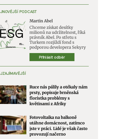
JNOVĚJŠÍ PODCAST
Martin Abel
Chceme získat desítky
milionů na udržitelnost, říká
právník Abel. Po střetu s
Turkem rozjíždí fond s
podporou developera Sekyry
Přihlásit odběr
JZAJÍMAVĚJŠÍ
Ruce nás pálily a otékaly nám
prsty, popisuje brněnská
floristka problémy s
květinami z Afriky
Fotovoltaika na balkoně
utáhne domácnost, zatímco
jste v práci. Lidé je však často
provozují načerno