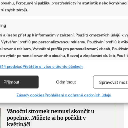
 obsahu, Porozumění publiku prostřednictvím statistik nebo kombinací
organizuje pro firmy teambuldingy, konference,
 různých zdrojů.
nejrůznější eventy.
V
ing
í a/nebo přístup k informacím v zařízení, Použití omezených údajů k v
P
Spolužáci z gymnázia se po letech sešli
 Vytváření profilů pro personalizovanou reklamu, Používání profilů k vý
a budují udržitelné tržiště Earthnest
lizované reklamy, Vytváření profilů pro personalizovaný obsah, Používán
 pro výběr personalizovaného obsahu, Rozvoj a zlepšování služeb, Použit
Luboš Malý, Martin Hák a Ondřej Svoboda spolu
studovali gymnázium. Pak se jejich cesty rozešly a
ých údajů k výběru obsahu.
814 prodejců
Přečtěte si více o těchto účelech
když se po deseti letech opět potkali, založili spolu
...
e
Vžd
Příjmout
Odmítnout
Spravovat mož
vání a kombinování údajů z jiných zdrojů údajů, Propojení různých
í, Identifikace zařízení na základě automaticky přenášených
Zásady cookies
Prohlášení o ochraně osobních údajů
market place
,
projekt
,
udržitelnost
cí.
Vánoční stromek nemusí skončit u
ání přesných údajů o zeměpisné poloze, Identifikace zařízení na zá
popelnic. Můžete si ho pořídit v
ě vyžádaných informací.
květináči