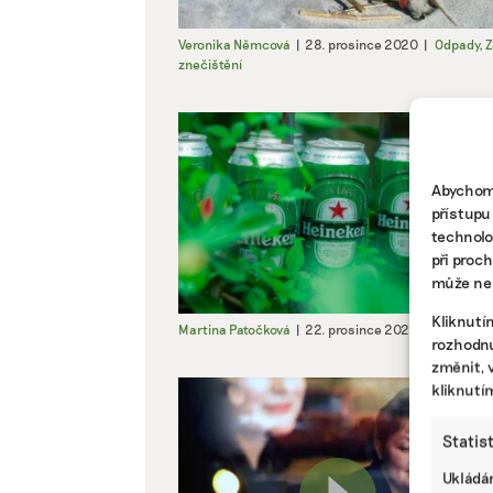
Veronika Němcová
|
28. prosince 2020
|
Odpady
,
Z
znečištění
Abychom 
přístupu
technolo
při proc
může nep
Kliknutí
Martina Patočková
|
22. prosince 2020
|
Byznys
|
rozhodnu
změnit, 
kliknutí
Statis
Ukládán