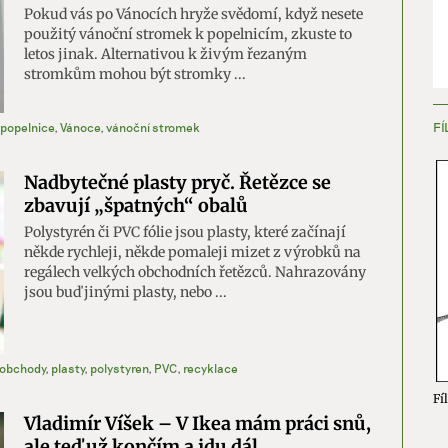
Pokud vás po Vánocích hryže svědomí, když nesete
použitý vánoční stromek k popelnicím, zkuste to
ění bezpečnosti, předcházení a zjišťování podvodů a
letos jinak. Alternativou k živým řezaným
ňování chyb, Poskytování a zobrazování reklamy a obsahu,
Vžd
stromkům mohou být stromky ...
ní a sdělování voleb ochrany osobních údajů.
FÍ
popelnice
,
Vánoce
,
vánoční stromek
Nadbytečné plasty pryč. Řetězce se
zbavují „špatných“ obalů
Polystyrén či PVC fólie jsou plasty, které začínají
někde rychleji, někde pomaleji mizet z výrobků na
regálech velkých obchodních řetězců. Nahrazovány
jsou buď jinými plasty, nebo ...
obchody
,
plasty
,
polystyren
,
PVC
,
recyklace
Fíl
Vladimír Víšek – V Ikea mám práci snů,
ale teď už končím a jdu dál