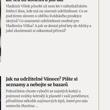
Vladimír Víšek působí už osm let v nábytkářském
řetězci Ikea, kde má na starosti udržitelnost. Co se
pod tímto slovem u obřího švédského prodejce
skrývá? Co znamená udržitelnost osobně pro
Vladimíra Víška? A jak se dostal před lety do Afriky a
jaké zkušenosti si odtamtud přivezl?
Jak na udržitelné Vánoce? Pište si
seznamy a nebojte se bazarů
Pokud letos chcete vybočit ze zajetých kolejí a
pojmout svátky šetrněji k planetě i vaší peněžence,
přinášíme několik zajímavých tipů, které pro nás
sestavila Martina ...