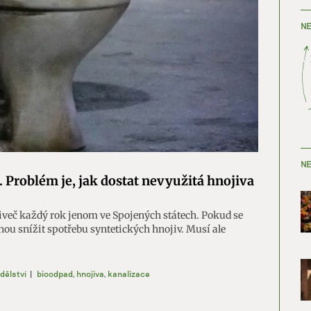
NE
NE
 Problém je, jak dostat nevyužitá hnojiva
niveč každý rok jenom ve Spojených státech. Pokud se
hou snížit spotřebu syntetických hnojiv. Musí ale
dělství
|
bioodpad
,
hnojiva
,
kanalizace