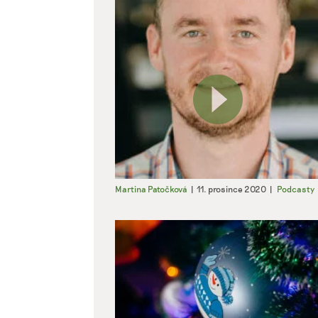
Martina Patočková
|
11. prosince 2020
|
Podcasty