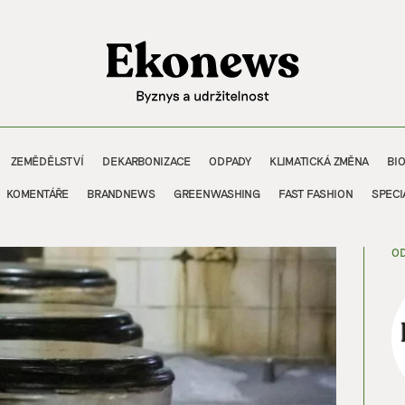
ZEMĚDĚLSTVÍ
DEKARBONIZACE
ODPADY
KLIMATICKÁ ZMĚNA
BI
KOMENTÁŘE
BRANDNEWS
GREENWASHING
FAST FASHION
SPECI
OD