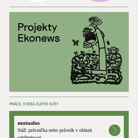
PRÁCE, KTERÁ ZLEPŠÍ SVĚT
mutualus
Stáž: právnička nebo právník v oblasti
udržitelnosti