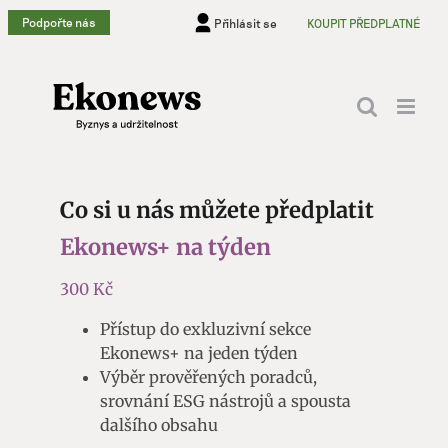
Přeskočit
Podpořte nás
Přihlásit se
KOUPIT PŘEDPLATNÉ
na
obsah
Co si u nás můžete předplatit
Ekonews+ na týden
300 Kč
Přístup do exkluzivní sekce
Ekonews+ na jeden týden
Výběr prověřených poradců,
srovnání ESG nástrojů a spousta
dalšího obsahu