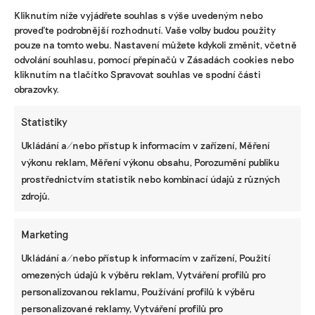
Chceme získat desítky milionů na
Kliknutím níže vyjádřete souhlas s výše uvedeným nebo
udržitelnost, říká právník Abel. Po střetu s
proveďte podrobnější rozhodnutí. Vaše volby budou použity
Turkem rozjíždí fond s podporou
pouze na tomto webu. Nastavení můžete kdykoli změnit, včetně
developera Sekyry
odvolání souhlasu, pomocí přepínačů v Zásadách cookies nebo
Přihlásit odběr
kliknutím na tlačítko Spravovat souhlas ve spodní části
obrazovky.
NEJZAJÍMAVĚJŠÍ
Statistiky
Ruce nás pálily a otékaly nám prsty,
Ukládání a/nebo přístup k informacím v zařízení, Měření
popisuje brněnská floristka problémy s
výkonu reklam, Měření výkonu obsahu, Porozumění publiku
květinami z Afriky
prostřednictvím statistik nebo kombinací údajů z různých
zdrojů.
Fotovoltaika na balkoně utáhne
domácnost, zatímco jste v práci. Lidé je
však často provozují načerno
Marketing
Ukládání a/nebo přístup k informacím v zařízení, Použití
Kvůli Turkovi a Motoristům může Česko
omezených údajů k výběru reklam, Vytváření profilů pro
přijít o desítky miliard. Ve hře jsou
personalizovanou reklamu, Používání profilů k výběru
akcelerační zóny i povolenky
personalizované reklamy, Vytváření profilů pro