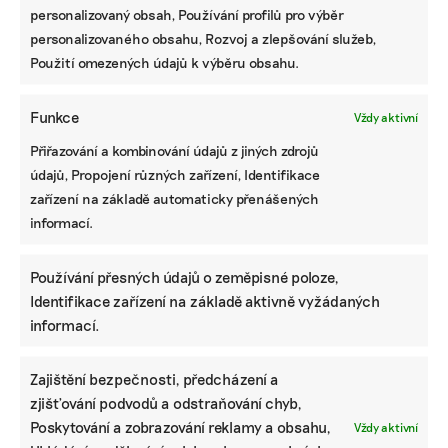
personalizovaný obsah, Používání profilů pro výběr
personalizovaného obsahu, Rozvoj a zlepšování služeb,
STÁHNĚTE SI NAŠE E-BOOKY
Použití omezených údajů k výběru obsahu.
Funkce
Vždy aktivní
Přiřazování a kombinování údajů z jiných zdrojů
údajů, Propojení různých zařízení, Identifikace
zařízení na základě automaticky přenášených
informací.
Používání přesných údajů o zeměpisné poloze,
Identifikace zařízení na základě aktivně vyžádaných
informací.
Zajištění bezpečnosti, předcházení a
KOMERČNÍ SDĚLENÍ
zjišťování podvodů a odstraňování chyb,
Udržitelnost, umění i komunitní sdílení.
Poskytování a zobrazování reklamy a obsahu,
Vždy aktivní
Festival Týká se to také tebe v Uherském