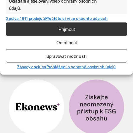
Ukládání a sdělování voleb ochrany osobních
Hradišti startuje tento týden
údajů.
Správa 1811 prodejců
Přečtěte si více o těchto účelech
BRANDNEWS
Příjmout
Ani trend, ani povinnost. Udržitelnost je
Odmítnout
způsob, jak řídit firmu do budoucna a zvyšovat
její hodnotu, říká expertka
Spravovat možnosti
Zásady cookies
Prohlášení o ochraně osobních údajů
ZJEDNODUŠTE SI ŽIVOT S ESG