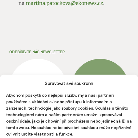
na
martina.patockova@ekonews.cz
.
ODEBÍREJTE NÁŠ NEWSLETTER
Spravovat své soukromí
Abychom poskytli co nejlepší služby, my a naši partneři
používáme k ukládání a/nebo přístupu k informacím o
zařízeních, technologie jako soubory cookies. Souhlas s těmito
technologiemi nám a našim partnerům umožní zpracovávat
osobní údaje, jako je chování při procházení nebo jedinečná ID na
tomto webu. Nesouhlas nebo odvolání souhlasu může nepříznivě
NEJNOVĚJŠÍ PODCAST
ovlivnit určité vlastnosti a funkce.
Martin Abel