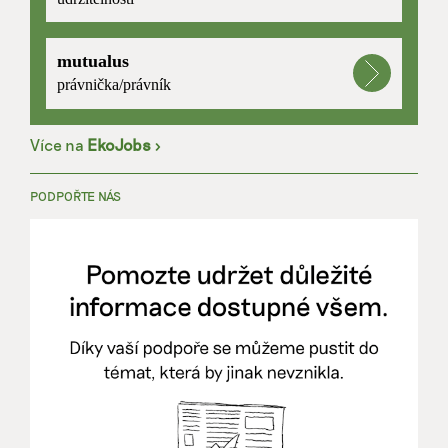
mutualus
právnička/právník
Více na
EkoJobs
>
PODPOŘTE NÁS