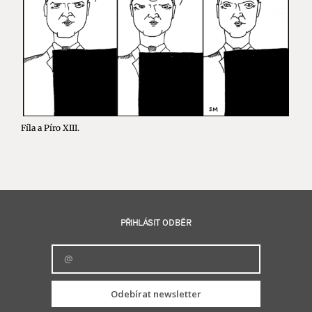
Fíla a Píro XIII.
PŘIHLÁSIT ODBĚR
Odebírat newsletter