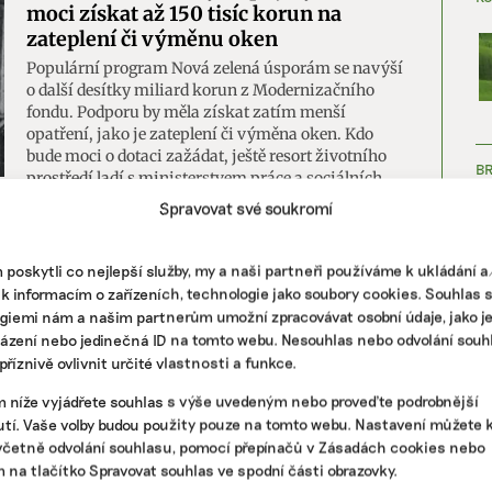
moci získat až 150 tisíc korun na
zateplení či výměnu oken
Populární program Nová zelená úsporám se navýší
o další desítky miliard korun z Modernizačního
fondu. Podporu by měla získat zatím menší
opatření, jako je zateplení či výměna oken. Kdo
bude moci o dotaci zažádat, ještě resort životního
B
prostředí ladí s ministerstvem práce a sociálních
věcí.
Spravovat své soukromí
ka
|
domácnosti s nízkými příjmy
,
dotace
,
nová zelená úsporám
,
poskytli co nejlepší služby, my a naši partneři používáme k ukládání 
 k informacím o zařízeních, technologie jako soubory cookies. Souhlas 
giemi nám a našim partnerům umožní zpracovávat osobní údaje, jako j
Bytové domy mimo Prahu dosáhnou
házení nebo jedinečná ID na tomto webu. Nesouhlas nebo odvolání souh
ZJ
kvůli Nové zelené úsporám na nižší
říznivě ovlivnit určité vlastnosti a funkce.
dotace
m níže vyjádřete souhlas s výše uvedeným nebo proveďte podrobnější
Mimopražská sdružení vlastníků jednotek (SVJ)
tí. Vaše volby budou použity pouze na tomto webu. Nastavení můžete k
dostanou od státu méně peněz na renovace. Může za
včetně odvolání souhlasu, pomocí přepínačů v Zásadách cookies nebo
to jejich zařazení do dotačního programu Nová
m na tlačítko Spravovat souhlas ve spodní části obrazovky.
zelená úsporám, který dotuje jen opatření na