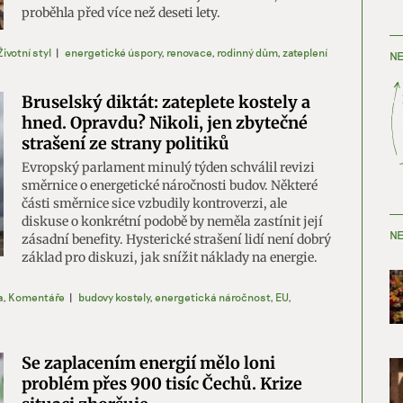
proběhla před více než deseti lety.
Životní styl
|
energetické úspory
,
renovace
,
rodinný dům
,
zateplení
NE
Bruselský diktát: zateplete kostely a
hned. Opravdu? Nikoli, jen zbytečné
strašení ze strany politiků
Evropský parlament minulý týden schválil revizi
směrnice o energetické náročnosti budov. Některé
části směrnice sice vzbudily kontroverzi, ale
diskuse o konkrétní podobě by neměla zastínit její
NE
zásadní benefity. Hysterické strašení lidí není dobrý
základ pro diskuzi, jak snížit náklady na energie.
a
,
Komentáře
|
budovy kostely
,
energetická náročnost
,
EU
,
Se zaplacením energií mělo loni
problém přes 900 tisíc Čechů. Krize