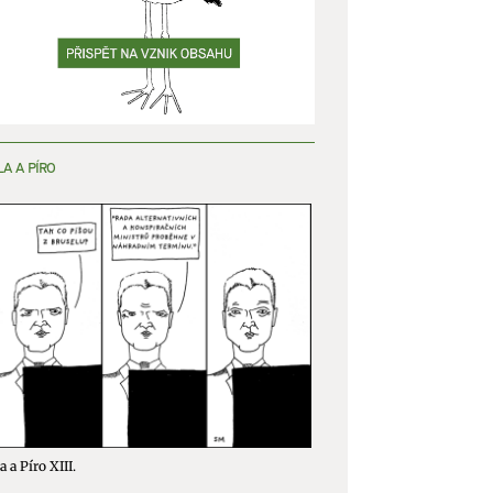
LA A PÍRO
a a Píro XIII.