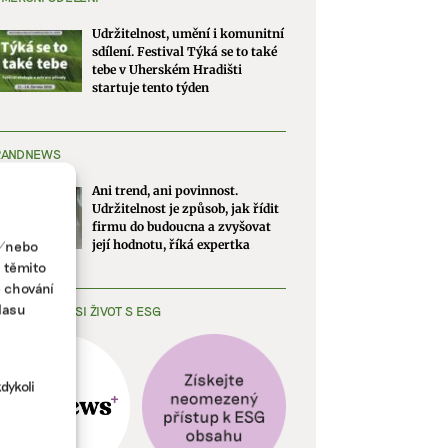
Udržitelnost, umění i komunitní
sdílení. Festival Týká se to také
tebe v Uherském Hradišti
startuje tento týden
RANDNEWS
Ani trend, ani povinnost.
Udržitelnost je způsob, jak řídit
firmu do budoucna a zvyšovat
a/nebo
její hodnotu, říká expertka
s těmito
e chování
lasu
EDNODUŠTE SI ŽIVOT S ESG
dykoli