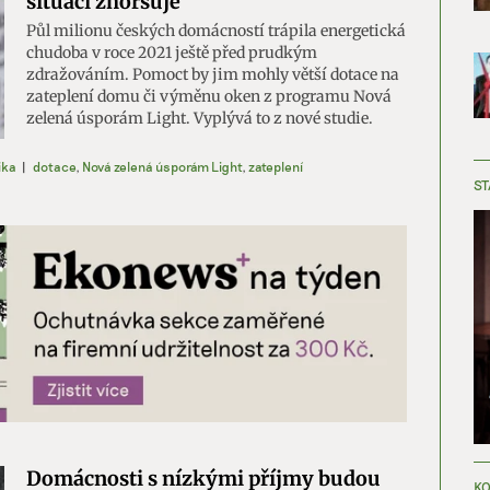
situaci zhoršuje
Půl milionu českých domácností trápila energetická
chudoba v roce 2021 ještě před prudkým
zdražováním. Pomoct by jim mohly větší dotace na
zateplení domu či výměnu oken z programu Nová
zelená úsporám Light. Vyplývá to z nové studie.
ika
|
dotace
,
Nová zelená úsporám Light
,
zateplení
ST
Domácnosti s nízkými příjmy budou
KO