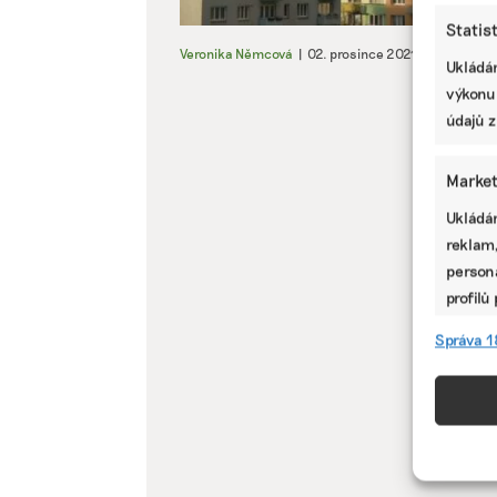
Statis
Veronika Němcová
|
02. prosince 2021
|
Byznys
|
Ukládán
výkonu
údajů z
Market
Ukládán
reklam,
persona
profilů
omezen
Správa 1
Funkc
Přiřazo
zařízen
informa