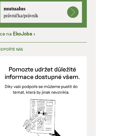
mutualus
kladě
právnička/právník
íce na
EkoJobs
>
y aktivní
ODPOŘTE NÁS