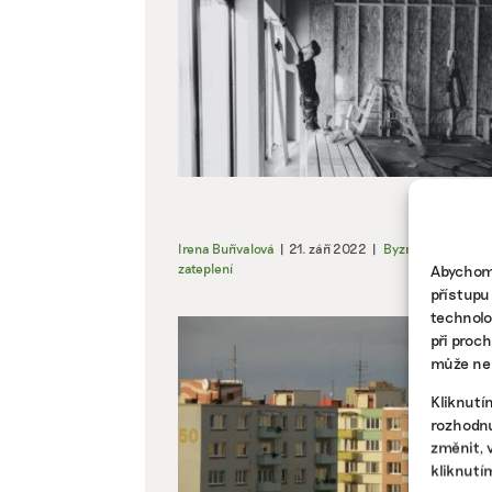
Irena Buřívalová
|
21. září 2022
|
Byznys
,
Energeti
zateplení
Abychom 
přístupu
technolo
při proc
může nep
Kliknutí
rozhodnu
změnit, 
kliknutí