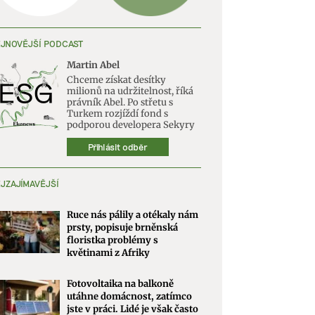
JNOVĚJŠÍ PODCAST
Martin Abel
Chceme získat desítky
milionů na udržitelnost, říká
právník Abel. Po střetu s
Turkem rozjíždí fond s
podporou developera Sekyry
Přihlásit odběr
JZAJÍMAVĚJŠÍ
Ruce nás pálily a otékaly nám
prsty, popisuje brněnská
floristka problémy s
květinami z Afriky
Fotovoltaika na balkoně
utáhne domácnost, zatímco
jste v práci. Lidé je však často