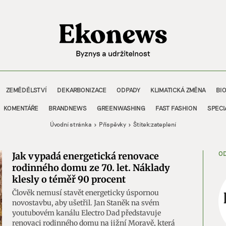
ZEMĚDĚLSTVÍ
DEKARBONIZACE
ODPADY
KLIMATICKÁ ZMĚNA
BI
KOMENTÁŘE
BRANDNEWS
GREENWASHING
FAST FASHION
SPECI
Úvodní stránka
Příspěvky
Štítek:
zateplení
OD
Jak vypadá energetická renovace
rodinného domu ze 70. let. Náklady
klesly o téměř 90 procent
Člověk nemusí stavět energeticky úspornou
novostavbu, aby ušetřil. Jan Staněk na svém
youtubovém kanálu Electro Dad představuje
renovaci rodinného domu na jižní Moravě, která