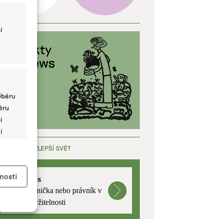
í
ýběru
běru
í
í
ÁCE, KTERÁ ZLEPŠÍ SVĚT
y aktivní
nosti
mutualus
Stáž: právnička nebo právník v
oblasti udržitelnosti