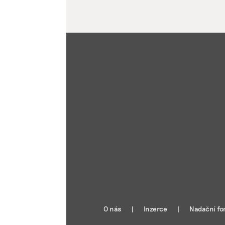
O nás
Inzerce
Nadační fo