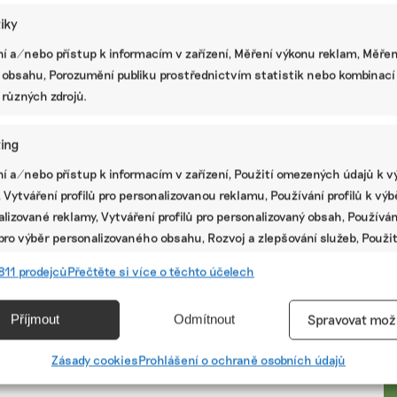
úsporu energií. ...
tiky
dotace
,
fotovoltaika
,
nová zelená úsporám
,
zateplení
í a/nebo přístup k informacím v zařízení, Měření výkonu reklam, Měřen
 obsahu, Porozumění publiku prostřednictvím statistik nebo kombinací
 různých zdrojů.
ing
í a/nebo přístup k informacím v zařízení, Použití omezených údajů k v
 Vytváření profilů pro personalizovanou reklamu, Používání profilů k vý
lizované reklamy, Vytváření profilů pro personalizovaný obsah, Používán
 pro výběr personalizovaného obsahu, Rozvoj a zlepšování služeb, Použit
ých údajů k výběru obsahu.
PR
811 prodejců
Přečtěte si více o těchto účelech
e
Vžd
Příjmout
Odmítnout
Spravovat mož
vání a kombinování údajů z jiných zdrojů údajů, Propojení různých
í, Identifikace zařízení na základě automaticky přenášených
Zásady cookies
Prohlášení o ochraně osobních údajů
cí.