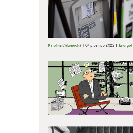
Karolína Chlumecká
|
07. prosince 2022
|
Energet