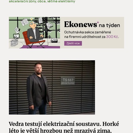
akcelerační zóny
,
obce
,
větrné elektrárny
Vedra testují elektrizační soustavu. Horké
léto je větší hrozbou než mrazivá zima,