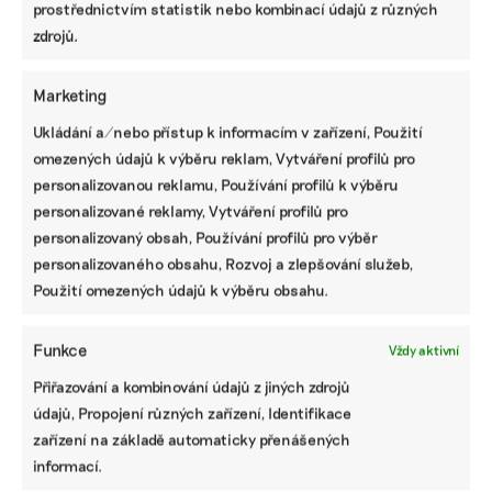
prostřednictvím statistik nebo kombinací údajů z různých
zdrojů.
Marketing
Ukládání a/nebo přístup k informacím v zařízení, Použití
Kněžice jsou průkopníkem v soběstačnosti.
omezených údajů k výběru reklam, Vytváření profilů pro
Brzy ale jejich obyvatelům může zdražit
personalizovanou reklamu, Používání profilů k výběru
teplo na dvojnásobek
personalizované reklamy, Vytváření profilů pro
Středočeské Kněžice se už bezmála dvacet let spoléhají
personalizovaný obsah, Používání profilů pro výběr
s dodávkou tepla na vlastní bioplynku a kotelnu. Kvůli
personalizovaného obsahu, Rozvoj a zlepšování služeb,
končící podpoře ale budou muset omezit výrobu, nebo
Použití omezených údajů k výběru obsahu.
úplně skončit. Podobný osud přitom hrozí desítkám
dalších stanic po celé republice.
Funkce
Vždy aktivní
Karolína Chlumecká
|
22. června 2026
|
Dekarbonizace
,
Přiřazování a kombinování údajů z jiných zdrojů
Energetika
|
bioplynky
,
Kněžice
údajů, Propojení různých zařízení, Identifikace
zařízení na základě automaticky přenášených
informací.