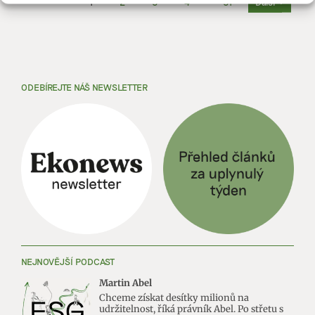
1
2
3
4
···
31
Další
ODEBÍREJTE NÁŠ NEWSLETTER
NEJNOVĚJŠÍ PODCAST
Martin Abel
Chceme získat desítky milionů na
udržitelnost, říká právník Abel. Po střetu s