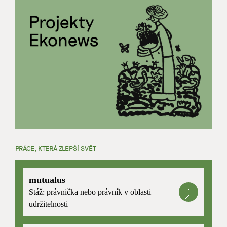
PRÁCE, KTERÁ ZLEPŠÍ SVĚT
mutualus
Stáž: právnička nebo právník v oblasti
udržitelnosti