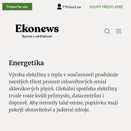
Přeskočit
Podpořte nás
Přihlásit se
KOUPIT PŘEDPLATNÉ
na
obsah
Energetika
Výroba elektřiny a tepla v současnosti produkuje
necelých třicet procent celosvětových emisí
skleníkových plynů. Globální spotřeba elektřiny
trvale roste kvůli průmyslu, datacentrům i
dopravě. Aby nerostly také emise, poptávku mají
pokrýt obnovitelné a jaderné zdroje.