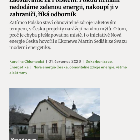
nedodáme zelenou energii, nakoupí ji v
zahraničí, říká odborník
Zatímco Polsko staví obnovitelné zdroje raketovým
tempem, v Česku projekty narážejí na vlnu mýtů. O tom,
proč je chyba přešlapovat na místě, i o iniciativě Nová
energie Česka hovořil s Ekonews Martin Sedlák ze Svazu
moderní energetiky.
Karolína Chlumecká
|
01. července 2026
|
Dekarbonizace
,
Energetika
|
Nová energie Česka
,
obnovitelné zdroje energie
,
větrné
elektrárny