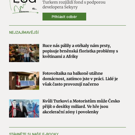
Turkem rozjíždí fond s podporou
developera Sekyry
Přihlásit odběr
NEJZAJÍMAVĚJŠÍ
Ruce nás pálily a otékaly nám prsty,
popisuje brněnská floristka problémy s
květinami z Afriky
Fotovoltaika na balkoně utáhne
domácnost, zatímco jste v práci. Lidé je
však často provozují načerno
Kvůli Turkovi a Motoristům může Česko
přijít o desítky miliard. Ve hře jsou
akcelerační zóny i povolenky
STÁHNĚTE SI NAŠE E-BOOKY