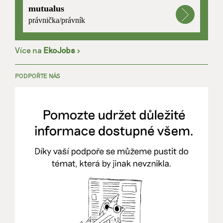
mutualus
právnička/právník
Více na
EkoJobs
>
PODPOŘTE NÁS