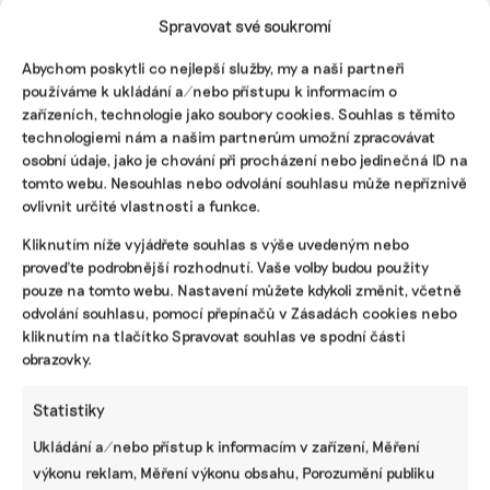
Spravovat své soukromí
Abychom poskytli co nejlepší služby, my a naši partneři
používáme k ukládání a/nebo přístupu k informacím o
zařízeních, technologie jako soubory cookies. Souhlas s těmito
Odkud vezmeme vodu a kde budou bydlet ti
technologiemi nám a našim partnerům umožní zpracovávat
lidé? Obec žádá odpovědi k jadernému
osobní údaje, jako je chování při procházení nebo jedinečná ID na
úložišti
tomto webu. Nesouhlas nebo odvolání souhlasu může nepříznivě
Dolní Cerekev na Vysočině patří mezi jedno ze čtyř míst,
ovlivnit určité vlastnosti a funkce.
kde by v budoucnu mohlo vzniknout hlubinné úložiště
jaderného odpadu. Stejně jako ve zbývajících třech se i zde
Kliknutím níže vyjádřete souhlas s výše uvedeným nebo
místní stavějí proti. Trvají na tom, že stát nekomunikuje
proveďte podrobnější rozhodnutí. Vaše volby budou použity
transparentně a neusiluje o souhlas obyvatel.
pouze na tomto webu. Nastavení můžete kdykoli změnit, včetně
odvolání souhlasu, pomocí přepínačů v Zásadách cookies nebo
Irena Buřívalová
|
24. června 2026
|
Energetika
,
Odpady
|
úložiště
kliknutím na tlačítko Spravovat souhlas ve spodní části
jaderného odpadu
obrazovky.
Statistiky
Ukládání a/nebo přístup k informacím v zařízení, Měření
výkonu reklam, Měření výkonu obsahu, Porozumění publiku