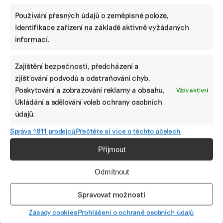
Používání přesných údajů o zeměpisné poloze,
Identifikace zařízení na základě aktivně vyžádaných
informací.
Zajištění bezpečnosti, předcházení a
zjišťování podvodů a odstraňování chyb,
Asi třetina zón pro rychlejší výstavbu
Poskytování a zobrazování reklamy a obsahu,
Vždy aktivní
větrníků má zmizet. Výstavbu brzdí odpor
Ukládání a sdělování voleb ochrany osobních
obcí i tisíce připomínek
údajů.
Větrná energie v Česku čelí protivětrům na několika
frontách. Část akceleračních zón, které měli nastartovat
Správa 1811 prodejců
Přečtěte si více o těchto účelech
výstavbu větrníků, se škrtne a nové vznikat nebudou.
Aktivity protivětrného hnutí se stupňují a referenda čím
Příjmout
dál tím častěji vedou k zamítnutí výstavby.
Odmítnout
Sára Mazúchová
|
18. června 2026
|
Energetika
|
akcelerační zóny
,
obnovitelné zdroje energie
,
větrné elektrárny
Spravovat možnosti
Zásady cookies
Prohlášení o ochraně osobních údajů