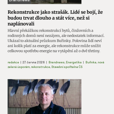
Rekonstrukce jako strašák. Lidé se bojí, že
budou trvat dlouho a stát více, než si
naplánovali
Hlavní překážkou rekonstrukcí bytů, činžovních a
rodinných domů není nezájem, ale nedostatek informací.
Ukázal to aktuální průzkum Buřinky. Polovina lidí neví
ani kolik platí za energie, ale rekonstrukce může snížit
celkovou spotřebu energie na vytápění až o dvě třetiny.
redakce
|
27. června 2026
|
Brandnews
,
Energetika
|
Buřinka
,
nová
zelená úsporám
,
rekonstrukce
,
Stavební spořitelna ČS