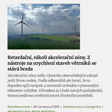
Retardační, nikoli akcelerační zóny. Z
nástroje na urychlení staveb větrníků se
stává brzda
Akcelerační zóny měly výstavbu obnovitelných zdrojů
polít živou vodou. Podle odborníků ale hrozí, že to
dopadne spíš naopak a investoři se budou vymezeným
oblastem vyhýbat. Důvodem je i řada nových požadavků,
kterou nedávno zveřejnil resort životního prostředí.
Sára Mazúchová
|
24. července 2026
|
Dekarbonizace
,
Energetika
|
akcelerační zóny
,
větrné elektrárny