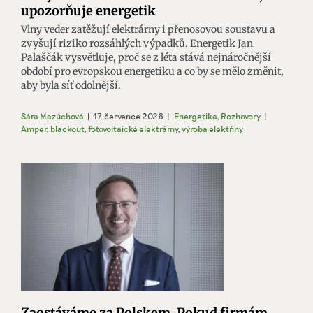
upozorňuje energetik
Vlny veder zatěžují elektrárny i přenosovou soustavu a
zvyšují riziko rozsáhlých výpadků. Energetik Jan
Palaščák vysvětluje, proč se z léta stává nejnáročnější
období pro evropskou energetiku a co by se mělo změnit,
aby byla síť odolnější.
Sára Mazúchová
|
17. července 2026
|
Energetika
,
Rozhovory
|
Amper
,
blackout
,
fotovoltaické elektrárny
,
výroba elektřiny
Zaostáváme za Polskem. Pokud firmám