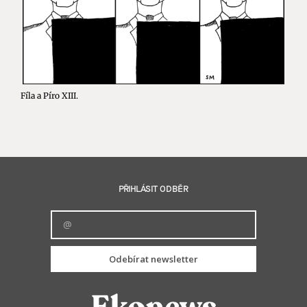
Fíla a Píro XIII.
PŘIHLÁSIT ODBĚR
Odebírat newsletter