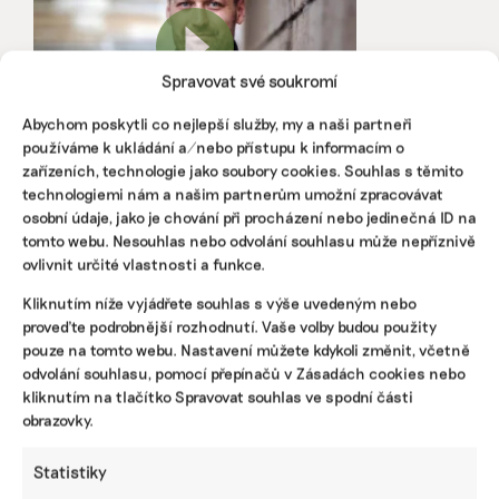
Spravovat své soukromí
Abychom poskytli co nejlepší služby, my a naši partneři
používáme k ukládání a/nebo přístupu k informacím o
Úspory se dají najít vždycky, firmy trpí
zařízeních, technologie jako soubory cookies. Souhlas s těmito
provozní slepotou, říká odborník na ESG a
technologiemi nám a našim partnerům umožní zpracovávat
udržitelnost
osobní údaje, jako je chování při procházení nebo jedinečná ID na
tomto webu. Nesouhlas nebo odvolání souhlasu může nepříznivě
Lukáš Kalvoda pomáhá firmám hledat úspory a provázat
ovlivnit určité vlastnosti a funkce.
všechny procesy tak, aby fungovaly dlouhodobě lépe. A to i
s ohledem na rizika spojená s klimatickou změnou.
Kliknutím níže vyjádřete souhlas s výše uvedeným nebo
„Úspory lze nalézt vždy,“ říká.
proveďte podrobnější rozhodnutí. Vaše volby budou použity
pouze na tomto webu. Nastavení můžete kdykoli změnit, včetně
Martina Patočková
|
28. května 2025
|
Podcasty
|
CSRD
,
ESG
,
odvolání souhlasu, pomocí přepínačů v Zásadách cookies nebo
reporting
,
úspory
kliknutím na tlačítko Spravovat souhlas ve spodní části
obrazovky.
Statistiky