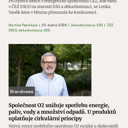
Po čtyřech letech v energetické společnosti ČEZ, kde měla
v ČEZ ESCO na starosti ESG a dekarbonizaci, se Lenka
Vaněk letos v březnu přesunula ke konkurenci.
Martina Patočková
|
20. dubna 2026
|
Dekarbonizace
,
ESG
|
ČEZ
ESCO
,
dekarbonizace
,
ESG
Společnost O2 snižuje spotřebu energie,
paliv, vody a množství odpadů. U produktů
uplatňuje cirkulární principy
Nejvíc emisí mobilního operátora O2 vzniká u dodavatelů