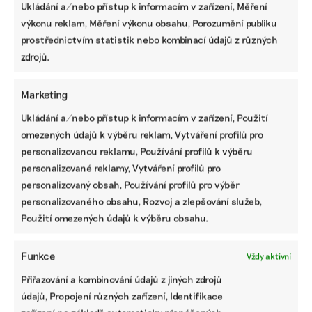
Ukládání a/nebo přístup k informacím v zařízení, Měření
výkonu reklam, Měření výkonu obsahu, Porozumění publiku
prostřednictvím statistik nebo kombinací údajů z různých
zdrojů.
Marketing
S narůstajícími přírodními škodami vlivem
Ukládání a/nebo přístup k informacím v zařízení, Použití
změny klimatu se musíme popasovat, říká
omezených údajů k výběru reklam, Vytváření profilů pro
expertka Allianz pojišťovny
personalizovanou reklamu, Používání profilů k výběru
Allianz pojišťovna stejně jako celý pojišťovací trh čelí
personalizované reklamy, Vytváření profilů pro
nárůstu přírodních katastrof vlivem klimatické změny.
personalizovaný obsah, Používání profilů pro výběr
Více se proto věnuje preventivním opatřením – ať již
personalizovaného obsahu, Rozvoj a zlepšování služeb,
edukaci klientů či vylepšování systémů včasného
varování, říká expertka Allianz pojišťovny.
Použití omezených údajů k výběru obsahu.
Martina Patočková
|
22. května 2025
|
Brandnews
,
Podcasty
|
ESG
,
Funkce
Vždy aktivní
regenerativní zemědělství
Přiřazování a kombinování údajů z jiných zdrojů
údajů, Propojení různých zařízení, Identifikace