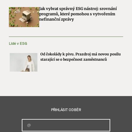
Jak vybrat správný ESG nástroj: srovnání
programů, které pomohou s vytvořením
nefinanční zprávy
Lidé v ESG
Od čokolády k pivu. Prazdroj má novou posilu
starající se o bezpečnost zaměstnanců
PŘIHLÁSIT ODBĚR