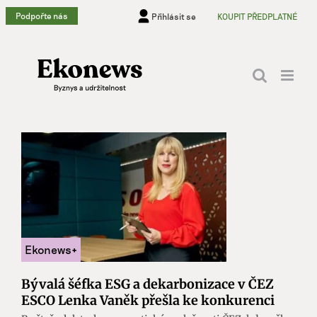
Přeskočit
Podpořte nás
Přihlásit se
KOUPIT PŘEDPLATNÉ
na
obsah
Bývalá šéfka ESG a dekarbonizace v ČEZ
ESCO Lenka Vaněk přešla ke konkurenci