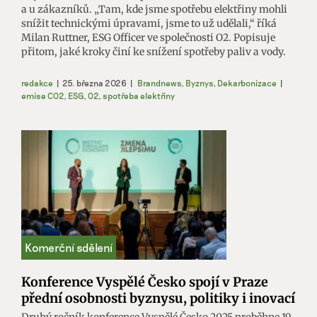
a u zákazníků. „Tam, kde jsme spotřebu elektřiny mohli
snížit technickými úpravami, jsme to už udělali,“ říká
Milan Ruttner, ESG Officer ve společnosti O2. Popisuje
přitom, jaké kroky činí ke snížení spotřeby paliv a vody.
redakce
|
25. března 2026
|
Brandnews
,
Byznys
,
Dekarbonizace
|
emise CO2
,
ESG
,
O2
,
spotřeba elektřiny
Konference Vyspělé Česko spojí v Praze
přední osobnosti byznysu, politiky i inovací