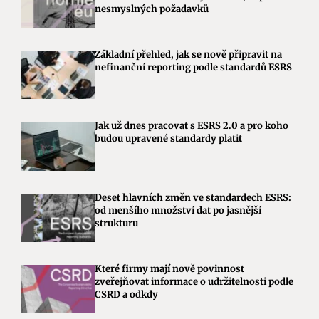
nesmyslných požadavků
Základní přehled, jak se nově připravit na
nefinanční reporting podle standardů ESRS
Jak už dnes pracovat s ESRS 2.0 a pro koho
budou upravené standardy platit
Deset hlavních změn ve standardech ESRS:
od menšího množství dat po jasnější
strukturu
Které firmy mají nově povinnost
zveřejňovat informace o udržitelnosti podle
CSRD a odkdy