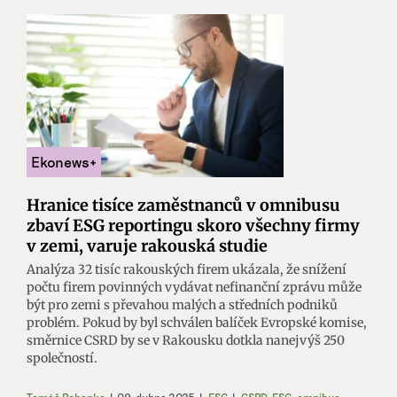
Hranice tisíce zaměstnanců v omnibusu
zbaví ESG reportingu skoro všechny firmy
v zemi, varuje rakouská studie
Analýza 32 tisíc rakouských firem ukázala, že snížení
počtu firem povinných vydávat nefinanční zprávu může
být pro zemi s převahou malých a středních podniků
problém. Pokud by byl schválen balíček Evropské komise,
směrnice CSRD by se v Rakousku dotkla nanejvýš 250
společností.
Tomáš Pohanka
|
09. dubna 2025
|
ESG
|
CSRD
,
ESG
,
omnibus