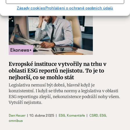
Zásady cookies
Prohlášení o ochraně osobních údajů
Evropské instituce vytvořily na trhu v
oblasti ESG reportů nejistotu. To je to
nejhorší, co se mohlo stát
Legislativa nemusí být dobrá, hlavně když je
konzistentní. I když se třeba normy a legislativa v oblasti
ESG reportingu zlepší, nekonzistence podráží nohy všem.
Vytváří nejistotu.
Dan Heuer
|
10. dubna 2025
|
ESG
,
Komentáře
|
CSRD
,
ESG
,
omnibus