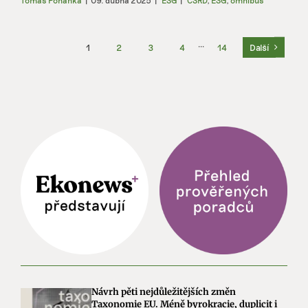
1
2
3
4
···
14
Další
Návrh pěti nejdůležitějších změn
Taxonomie EU. Méně byrokracie, duplicit i