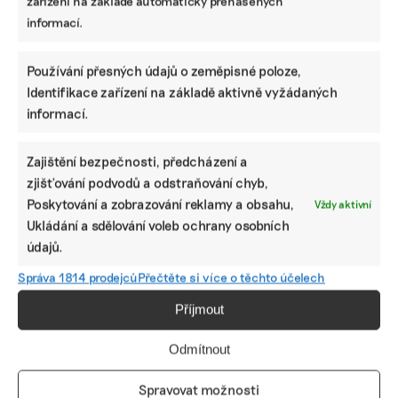
zařízení na základě automaticky přenášených
informací.
Používání přesných údajů o zeměpisné poloze,
Identifikace zařízení na základě aktivně vyžádaných
informací.
Zajištění bezpečnosti, předcházení a
Poradenství bych doporučila spíše firmám,
zjišťování podvodů a odstraňování chyb,
které se v ESG vůbec nevyznají, tvrdí
Poskytování a zobrazování reklamy a obsahu,
Vždy aktivní
manažerka firmy Ardon
Ukládání a sdělování voleb ochrany osobních
Výrobce a distributor pracovních a outdoor oděvů, obuvi a
údajů.
osobních ochranných prostředků Ardon Safety počítal
s povinným vydáváním nefinančních zpráv poprvé za
Správa 1814 prodejců
Přečtěte si více o těchto účelech
rok 2025. Investoval do něj podle ESG manažerky Klaudie
Šálkové nemalé prostředky a současný vývoj vnímá
Příjmout
negativně.
Odmítnout
Irena Buřívalová
|
11. dubna 2025
|
ESG
|
ESG
,
poradenství
,
reporting
Spravovat možnosti