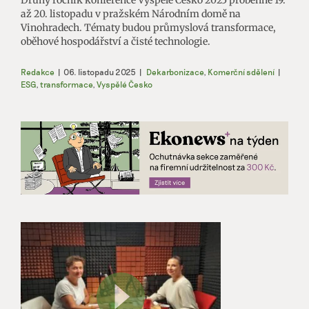
Druhý ročník konference Vyspělé Česko 2025 proběhne 19.
až 20. listopadu v pražském Národním domě na
Vinohradech. Tématy budou průmyslová transformace,
oběhové hospodářství a čisté technologie.
Redakce
|
06. listopadu 2025
|
Dekarbonizace
,
Komerční sdělení
|
ESG
,
transformace
,
Vyspělé Česko