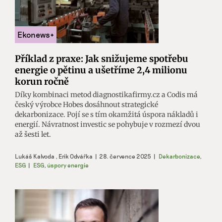
Příklad z praxe: Jak snižujeme spotřebu
energie o pětinu a ušetříme 2,4 milionu
korun ročně
Díky kombinaci metod diagnostikafirmy.cz a Codis má
český výrobce Hobes dosáhnout strategické
dekarbonizace. Pojí se s tím okamžitá úspora nákladů i
energií. Návratnost investic se pohybuje v rozmezí dvou
až šesti let.
Lukáš Kalvoda
,
Erik Odvářka
|
28. července 2025
|
Dekarbonizace
,
ESG
|
ESG
,
úspory energie