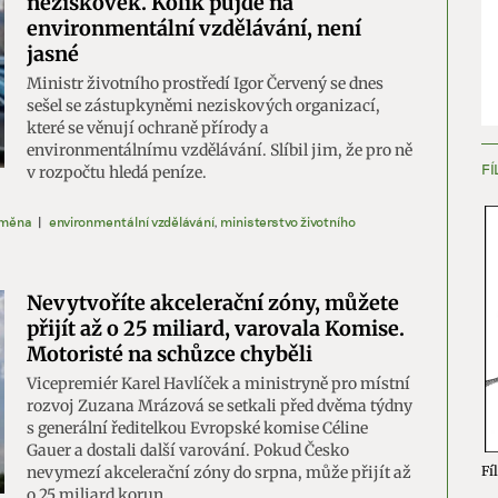
neziskovek. Kolik půjde na
environmentální vzdělávání, není
jasné
Ministr životního prostředí Igor Červený se dnes
sešel se zástupkyněmi neziskových organizací,
které se věnují ochraně přírody a
environmentálnímu vzdělávání. Slíbil jim, že pro ně
FÍ
v rozpočtu hledá peníze.
změna
|
environmentální vzdělávání
,
ministerstvo životního
Nevytvoříte akcelerační zóny, můžete
přijít až o 25 miliard, varovala Komise.
Motoristé na schůzce chyběli
Vicepremiér Karel Havlíček a ministryně pro místní
rozvoj Zuzana Mrázová se setkali před dvěma týdny
s generální ředitelkou Evropské komise Céline
Gauer a dostali další varování. Pokud Česko
nevymezí akcelerační zóny do srpna, může přijít až
Fíl
o 25 miliard korun.