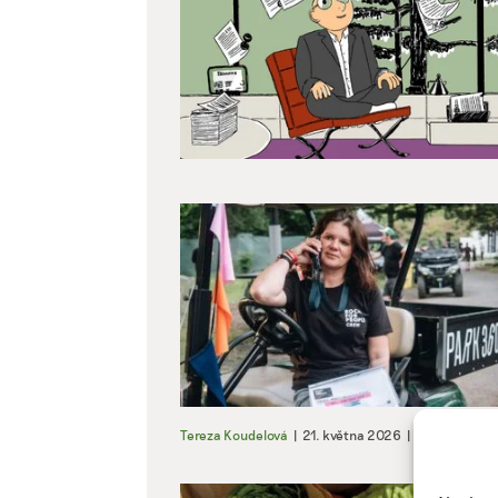
Tereza Koudelová
|
21. května 2026
|
Rozhovory
,
Ži