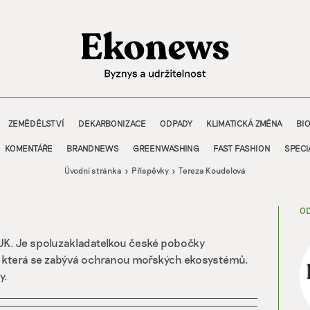
ZEMĚDĚLSTVÍ
DEKARBONIZACE
ODPADY
KLIMATICKÁ ZMĚNA
BI
KOMENTÁŘE
BRANDNEWS
GREENWASHING
FAST FASHION
SPECI
Úvodní stránka
Příspěvky
Tereza Koudelová
OD
 UK. Je spoluzakladatelkou české pobočky
 která se zabývá ochranou mořských ekosystémů.
y.