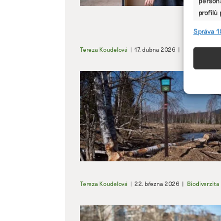
persona
profilů
omezen
Správa 1
Tereza Koudelová
|
17. dubna 2026
|
Byznys
|
gen
Funkc
Přiřazo
zařízen
informa
Použív
aktivn
Zajišt
odstra
Ukládá
Tereza Koudelová
|
22. března 2026
|
Biodiverzita