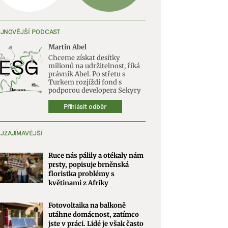
JNOVĚJŠÍ PODCAST
Martin Abel
Chceme získat desítky
milionů na udržitelnost, říká
právník Abel. Po střetu s
Turkem rozjíždí fond s
podporou developera Sekyry
Přihlásit odběr
JZAJÍMAVĚJŠÍ
Ruce nás pálily a otékaly nám
prsty, popisuje brněnská
floristka problémy s
květinami z Afriky
Fotovoltaika na balkoně
utáhne domácnost, zatímco
jste v práci. Lidé je však často