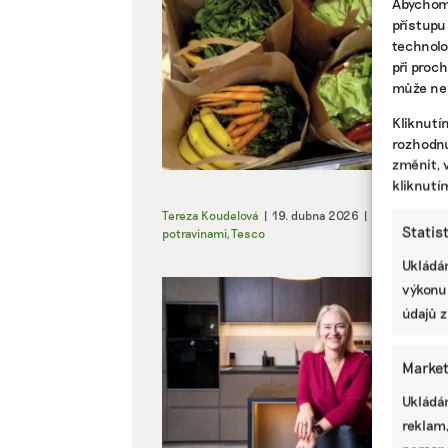
Abychom 
přístupu
technolo
při proc
může nep
Kliknutí
rozhodnu
změnit, 
kliknutí
Tereza Koudelová
|
19. dubna 2026
|
Odpady
,
Život
Statis
potravinami
,
Tesco
Ukládán
výkonu
údajů z
Market
Ukládán
reklam,