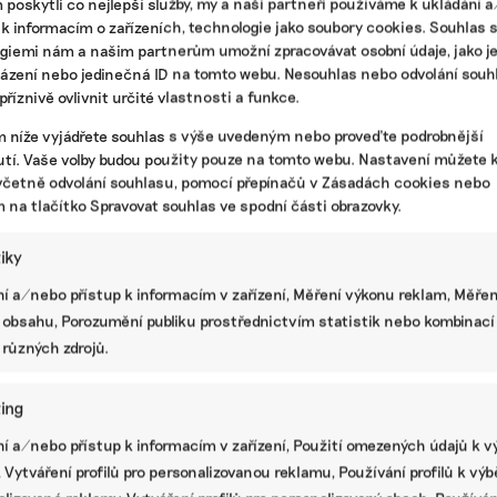
poskytli co nejlepší služby, my a naši partneři používáme k ukládání 
zlevněnými potravinami, v Penny si ji
 k informacím o zařízeních, technologie jako soubory cookies. Souhlas 
každý měsíc koupí 44 tisíc lidí
giemi nám a našim partnerům umožní zpracovávat osobní údaje, jako j
házení nebo jedinečná ID na tomto webu. Nesouhlas nebo odvolání souh
Tašky se zlevněnými potravinami se v některých
říznivě ovlivnit určité vlastnosti a funkce.
řetězcích ujaly a pomáhají jim snižovat objem
potravinového odpadu. Momentálně se prodávají
m níže vyjádřete souhlas s výše uvedeným nebo proveďte podrobnější
v Lidlu, Bille a Penny za ceny od 40 do 80 korun.
tí. Vaše volby budou použity pouze na tomto webu. Nastavení můžete k
Albert zlevňuje pečivo před zavírací dobou a
včetně odvolání souhlasu, pomocí přepínačů v Zásadách cookies nebo
z potravinových přebytků vaří pro zaměstnance.
m na tlačítko Spravovat souhlas ve spodní části obrazovky.
ní styl
|
Billa
,
Kaufland
,
Lidl
,
obchodní řetězce
,
PENNY
,
plýtvání
tiky
í a/nebo přístup k informacím v zařízení, Měření výkonu reklam, Měřen
Slýchávala jsem, že jsem strašná
 obsahu, Porozumění publiku prostřednictvím statistik nebo kombinací
PR
matka, protože v půl roce věku dítěte
 různých zdrojů.
jdu do práce, říká personální šéfka
IKEA
ing
Ženy v Česku často upřednostňují rodinu před
í a/nebo přístup k informacím v zařízení, Použití omezených údajů k v
zaměstnáním, protože se od nich očekává, že
rodinu ve všech směrech zabezpečují. „Loni jsme
 Vytváření profilů pro personalizovanou reklamu, Používání profilů k vý
proto připravili pro zaměstnance velkou kampaň,