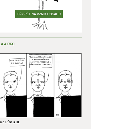
LA A PÍRO
a a Píro XIII.