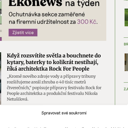
B
Když rozsvítíte světla a bouchnete do
kytary, baterky to kolikrát nestíhají,
říká architektka Rock For People
„Kromě nového zdroje vody a přípravy tribuny
rozšiřujeme areál zhruba o 40 tisíc metrů
čtverečních,“ popisuje přípravy festivalu Rock for
ZJ
People architektka a produkční festivalu Nikola
Netušilová.
votní styl
|
hudební festivaly
,
Nikola Netušilová
,
Rock for People
Spravovat své soukromí
Lidl loni prodal 1,8 milionu tašek se