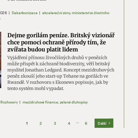
2026
|
Dekarbonizace
|
akcelerační zóny
,
ministerstvo životního
e
Dejme gorilám peníze. Britský vizionář
chce pomoci ochraně přírody tím, že
zvířata budou platit lidem
Vyjádření přínosu živočišných druhů v penězích
může přispět k záchraně biodiverzity, věří britský
myslitel Jonathan Ledgard. Koncept mezidruhových
peněz zkouší jeho start-up Tehane na gorilách ve
Rwandě. V rozhovoru s Ekonews popisuje, jak by
tento systém mohl vypadat.
,
Rozhovory
|
mezidruhové finance
,
zelené dluhopisy
1
2
3
4
···
6
Další