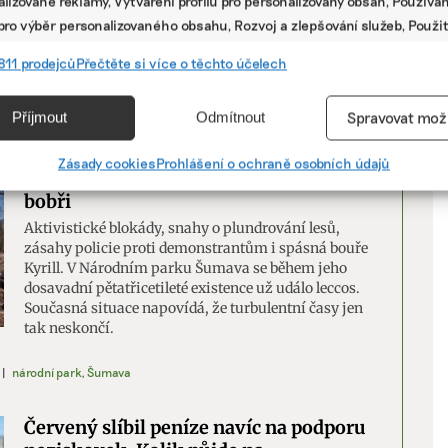
lizované reklamy, Vytváření profilů pro personalizovaný obsah, Používán
kde jsme mluvili o rovnoprávnosti domácích prací,“
 pro výběr personalizovaného obsahu, Rozvoj a zlepšování služeb, Použit
uvádí Eva Malá Beluská, personální ředitelka
ých údajů k výběru obsahu.
společnosti IKEA pro Česko, Maďarsko a Slovensko.
811 prodejců
Přečtěte si více o těchto účelech
der pay gap
,
Ikea
e
Vžd
V
Příjmout
Odmítnout
Spravovat mož
vání a kombinování údajů z jiných zdrojů údajů, Propojení různých
Šumava bývala „továrnou na dřevo“,
í, Identifikace zařízení na základě automaticky přenášených
Zásady cookies
Prohlášení o ochraně osobních údajů
P
dnes v národním parku kácejí hlavně
cí.
bobři
Aktivistické blokády, snahy o plundrování lesů,
ání přesných údajů o zeměpisné poloze, Identifikace zařízení na zá
zásahy policie proti demonstrantům i spásná bouře
ě vyžádaných informací.
Kyrill. V Národním parku Šumava se během jeho
dosavadní pětatřicetileté existence už událo leccos.
Současná situace napovídá, že turbulentní časy jen
ění bezpečnosti, předcházení a zjišťování podvodů a
tak neskončí.
ňování chyb, Poskytování a zobrazování reklamy a obsahu,
Vžd
ní a sdělování voleb ochrany osobních údajů.
|
národní park
,
Šumava
Červený slíbil peníze navíc na podporu