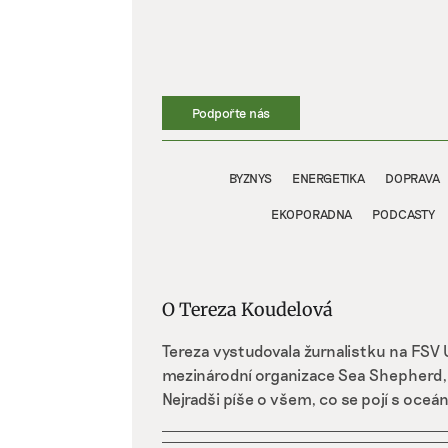
Přeskočit
na
obsah
Podpořte nás
BYZNYS
ENERGETIKA
DOPRAVA
EKOPORADNA
PODCASTY
O
Tereza Koudelová
Tereza vystudovala žurnalistku na FSV
mezinárodní organizace Sea Shepherd,
Nejradši píše o všem, co se pojí s oceán