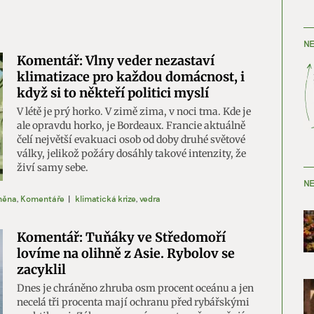
NE
Komentář: Vlny veder nezastaví
klimatizace pro každou domácnost, i
když si to někteří politici myslí
V létě je prý horko. V zimě zima, v noci tma. Kde je
ale opravdu horko, je Bordeaux. Francie aktuálně
čelí největší evakuaci osob od doby druhé světové
války, jelikož požáry dosáhly takové intenzity, že
živí samy sebe.
NE
měna
,
Komentáře
|
klimatická krize
,
vedra
Komentář: Tuňáky ve Středomoří
lovíme na olihně z Asie. Rybolov se
zacyklil
Dnes je chráněno zhruba osm procent oceánu a jen
necelá tři procenta mají ochranu před rybářskými