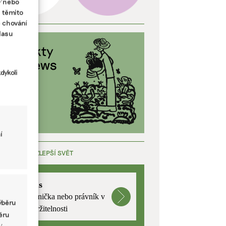
a/nebo
s těmito
e chování
lasu
dykoli
í
ÁCE, KTERÁ ZLEPŠÍ SVĚT
mutualus
Stáž: právnička nebo právník v
ýběru
oblasti udržitelnosti
běru