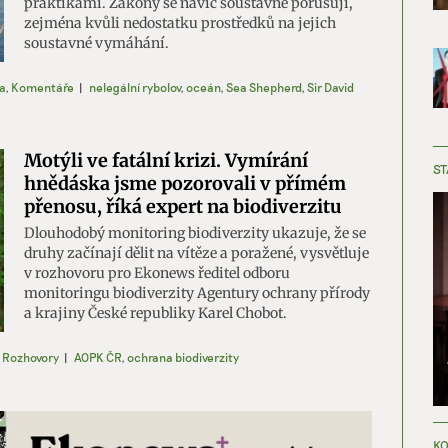
praktikami. Zákony se navíc soustavně porušují,
zejména kvůli nedostatku prostředků na jejich
soustavné vymáhání.
a
,
Komentáře
|
nelegální rybolov
,
oceán
,
Sea Shepherd
,
Sir David
Motýli ve fatální krizi. Vymírání
ST
hnědáska jsme pozorovali v přímém
přenosu, říká expert na biodiverzitu
Dlouhodobý monitoring biodiverzity ukazuje, že se
druhy začínají dělit na vítěze a poražené, vysvětluje
v rozhovoru pro Ekonews ředitel odboru
monitoringu biodiverzity Agentury ochrany přírody
a krajiny České republiky Karel Chobot.
,
Rozhovory
|
AOPK ČR
,
ochrana biodiverzity
KO