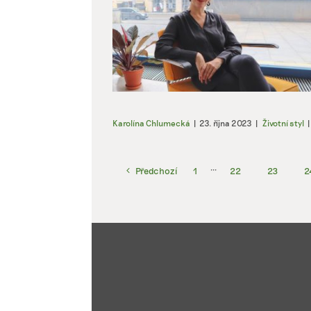
Karolína Chlumecká
|
23. října 2023
|
Životní styl
|
Předchozí
1
···
22
23
2