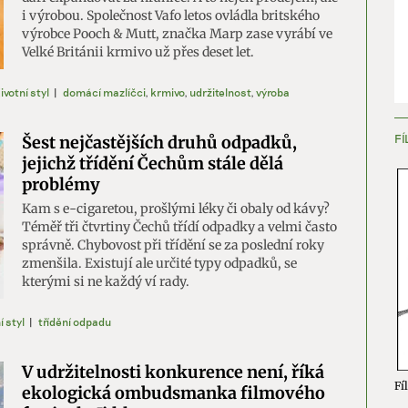
i výrobou. Společnost Vafo letos ovládla britského
výrobce Pooch & Mutt, značka Marp zase vyrábí ve
Velké Británii krmivo už přes deset let.
ivotní styl
|
domácí mazlíčci
,
krmivo
,
udržitelnost
,
výroba
FÍ
Šest nejčastějších druhů odpadků,
jejichž třídění Čechům stále dělá
problémy
Kam s e-cigaretou, prošlými léky či obaly od kávy?
Téměř tři čtvrtiny Čechů třídí odpadky a velmi často
správně. Chybovost při třídění se za poslední roky
zmenšila. Existují ale určité typy odpadků, se
kterými si ne každý ví rady.
í styl
|
třídění odpadu
V udržitelnosti konkurence není, říká
Fíl
ekologická ombudsmanka filmového