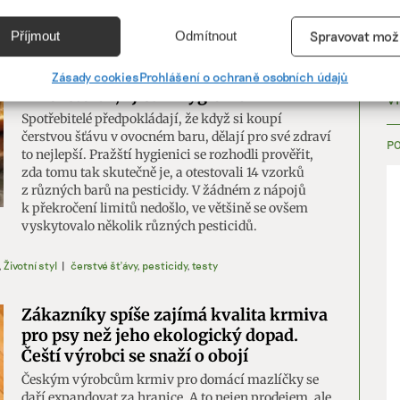
ry
,
Životní styl
|
muzea
,
udržitelnost
,
umění
e
Vžd
Příjmout
Odmítnout
Spravovat mož
Čerstvé šťávy obsahují koktejl
vání a kombinování údajů z jiných zdrojů údajů, Propojení různých
několika pesticidů, byť v povolených
í, Identifikace zařízení na základě automaticky přenášených
Zásady cookies
Prohlášení o ochraně osobních údajů
množstvích, zjistili hygienici
cí.
V
Spotřebitelé předpokládají, že když si koupí
čerstvou šťávu v ovocném baru, dělají pro své zdraví
ání přesných údajů o zeměpisné poloze, Identifikace zařízení na zá
P
to nejlepší. Pražští hygienici se rozhodli prověřit,
ě vyžádaných informací.
zda tomu tak skutečně je, a otestovali 14 vzorků
z různých barů na pesticidy. V žádném z nápojů
k překročení limitů nedošlo, ve většině se ovšem
ění bezpečnosti, předcházení a zjišťování podvodů a
vyskytovalo několik různých pesticidů.
ňování chyb, Poskytování a zobrazování reklamy a obsahu,
Vžd
ní a sdělování voleb ochrany osobních údajů.
,
Životní styl
|
čerstvé šťávy
,
pesticidy
,
testy
Zákazníky spíše zajímá kvalita krmiva
pro psy než jeho ekologický dopad.
Čeští výrobci se snaží o obojí
Českým výrobcům krmiv pro domácí mazlíčky se
daří expandovat za hranice. A to nejen prodejem, ale