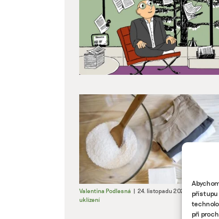
Abychom 
Valentina Podlesná
|
24. listopadu 2023
|
Životní s
přístupu
uklízení
technolo
při proc