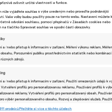
říznivě ovlivnit určité vlastnosti a funkce.
Pět mýtů o udržitelné módě. Jak
poznat, když textilní průmysl „zeleně“
m níže vyjádřete souhlas s výše uvedeným nebo proveďte podrobnější
lže
tí. Vaše volby budou použity pouze na tomto webu. Nastavení můžete k
včetně odvolání souhlasu, pomocí přepínačů v Zásadách cookies nebo
Zelená tvrzení módního průmyslu bývají špatně
m na tlačítko Spravovat souhlas ve spodní části obrazovky.
ověřitelná. Vybrali jsme pět takových, která se často
opakují a na které si dát při snaze nakoupit módu
udržitelně pozor.
tiky
í a/nebo přístup k informacím v zařízení, Měření výkonu reklam, Měřen
tní styl
|
fast fashion
,
módní průmysl
,
Shein
,
udržitelnost
 obsahu, Porozumění publiku prostřednictvím statistik nebo kombinací
 různých zdrojů.
Dělejte méně výstav, planeta vám za to
poděkuje, říká restaurátorka
ing
uměleckých děl
PR
í a/nebo přístup k informacím v zařízení, Použití omezených údajů k v
Caitlin Southwicková se rozhodla hledat šetrnější
 Vytváření profilů pro personalizovanou reklamu, Používání profilů k vý
alternativu ke stovkám kilogramů odpadu a
toxickým chemikáliím, které ve své práci
lizované reklamy, Vytváření profilů pro personalizovaný obsah, Používán
používala. Dnes pomáhá podobná řešení hledat
 pro výběr personalizovaného obsahu, Rozvoj a zlepšování služeb, Použit
muzeím, galeriím a divadlům po celém světě.
ých údajů k výběru obsahu.
811 prodejců
Přečtěte si více o těchto účelech