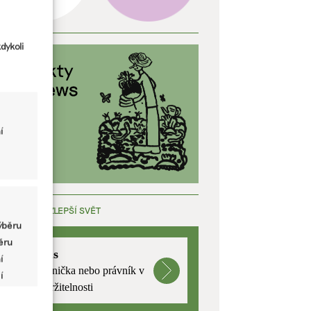
dykoli
í
ÁCE, KTERÁ ZLEPŠÍ SVĚT
ýběru
běru
mutualus
í
Stáž: právnička nebo právník v
í
oblasti udržitelnosti