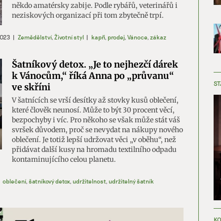
někdo amatérsky zabije. Podle rybářů, veterinářů i
neziskových organizací při tom zbytečně trpí.
2023
|
Zemědělství
,
Životní styl
|
kapři
,
prodej
,
Vánoce
,
zákaz
Šatníkový detox. „Je to nejhezčí dárek
k Vánocům,“ říká Anna po „průvanu“
ST
ve skříni
V šatnících se vrší desítky až stovky kusů oblečení,
které člověk neunosí. Může to být 30 procent věcí,
bezpochyby i víc. Pro někoho se však může stát váš
svršek důvodem, proč se nevydat na nákupy nového
oblečení. Je totiž lepší udržovat věci „v oběhu“, než
přidávat další kusy na hromadu textilního odpadu
kontaminujícího celou planetu.
oblečení
,
šatníkový detox
,
udržitelnost
,
udržitelný šatník
KO