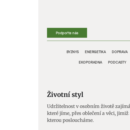
Přeskočit
na
obsah
Podpořte nás
BYZNYS
ENERGETIKA
DOPRAVA
EKOPORADNA
PODCASTY
Životní styl
Udržitelnost v osobním životě zajímá 
které jíme, přes oblečení a věci, jim
kterou posloucháme.