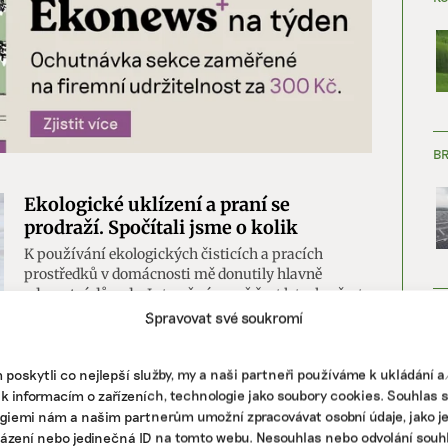
B
Ekologické uklízení a praní se
prodraží. Spočítali jsme o kolik
K používání ekologických čisticích a pracích
prostředků v domácnosti mě donutily hlavně
zdravotní důvody. Je to už více než šest let, ale přesto
ZJ
mě zajímalo, jak moc dnes zasahují do rodinného
Spravovat své soukromí
rozpočtu oproti standardním přípravkům.
poskytli co nejlepší služby, my a naši partneři používáme k ukládání 
tyl
|
domácnost
,
jak detoxikovat domácnost
,
non toxic
,
praní
,
 k informacím o zařízeních, technologie jako soubory cookies. Souhlas 
giemi nám a našim partnerům umožní zpracovávat osobní údaje, jako j
házení nebo jedinečná ID na tomto webu. Nesouhlas nebo odvolání souh