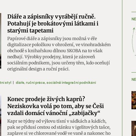
Diáře a zápisníky vyrábějí ručně.
NE
Potahují je brokátovými látkami i
starými tapetami
Papírové diáře a zápisníky jsou možná v éře
digitalizace položkou v ohrožení, ve vinohradském
obchodě s knihařskou dílnou SKOBA na to však
nedbají. Výrobky prodejny, která je zároveň
sociálním podnikem, jsou určeny těm, kdo oceňují
originální design a ruční práci.
NE
tní styl
|
diáře
,
ruční práce
,
sociálně integrační podnikání
Konec prodeje živých kaprů?
Neziskovka volá po tom, aby se Češi
vzdali domácí vánoční „zabijačky“
Kapr se týdny od výlovu tísní v sádkách a kádích,
pak se přidusí cestou od stánku v igelitových tašce,
zaplave si ve chlorované vodě ve vaně a nakonec ho