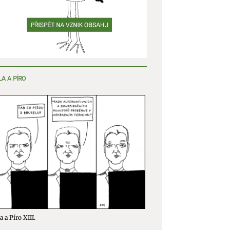
LA A PÍRO
a a Píro XIII.