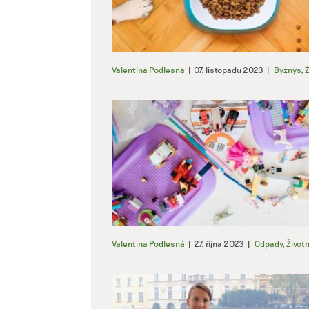
Valentina Podlesná
|
07. listopadu 2023
|
Byznys
,
Ž
Valentina Podlesná
|
27. října 2023
|
Odpady
,
Životn