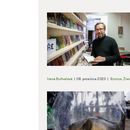
Irena Buřívalová
|
08. prosince 2023
|
Byznys
,
Živo