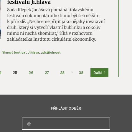
festivalu Ji.hlava
Soňa Klepek Jonášová pomáhá jihlavskému
festivalu dokumentárního filmu být šetrnějším
k přírodě. „Nechceme přijít jako nějaký invazivní
druh, který si vytvoří vlastní bublinku a cokoliv
mimo ni nechá skomírat,“ říká v rozhovoru
zakladatelka Institutu cirkulární ekonomiky.
filmový festival
,
Jihlava
,
udržitelnost
4
25
26
27
28
···
38
Další
PŘIHLÁSIT ODBĚR