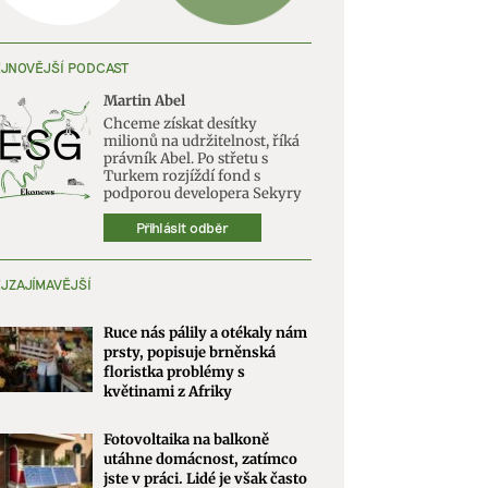
JNOVĚJŠÍ PODCAST
Martin Abel
Chceme získat desítky
milionů na udržitelnost, říká
právník Abel. Po střetu s
Turkem rozjíždí fond s
podporou developera Sekyry
Přihlásit odběr
JZAJÍMAVĚJŠÍ
Ruce nás pálily a otékaly nám
prsty, popisuje brněnská
floristka problémy s
květinami z Afriky
Fotovoltaika na balkoně
utáhne domácnost, zatímco
jste v práci. Lidé je však často