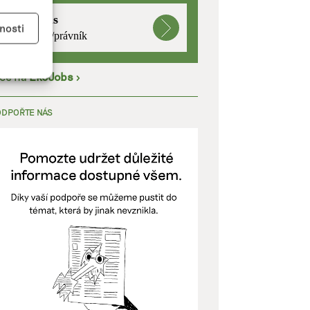
mutualus
y aktivní
nosti
právnička/právník
íce na
EkoJobs
>
kladě
ODPOŘTE NÁS
y aktivní