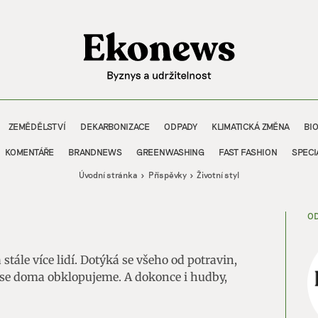
ZEMĚDĚLSTVÍ
DEKARBONIZACE
ODPADY
KLIMATICKÁ ZMĚNA
BI
KOMENTÁŘE
BRANDNEWS
GREENWASHING
FAST FASHION
SPECI
Úvodní stránka
Příspěvky
Životní styl
OD
stále více lidí. Dotýká se všeho od potravin,
iž se doma obklopujeme. A dokonce i hudby,