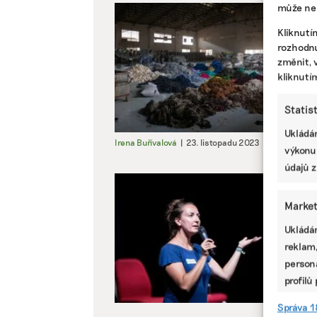
může nep
Kliknutí
rozhodnu
změnit, 
kliknutí
Statis
Ukládán
Irena Buřívalová
|
23. listopadu 2023
|
Byznys
,
Živo
výkonu
údajů z
Market
Ukládán
reklam,
persona
profilů
omezen
Správa 1