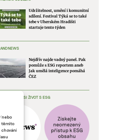
Udržitelnost, umění i komunitní
sdílení. Festival Týká se to také
tebe v Uherském Hradišti
startuje tento týden
RANDNEWS
Nejdřív najde vadný panel. Pak
pomůže s ESG reportem aneb
Jak umělá inteligence pomáhá
ČEZ
EDNODUŠTE SI ŽIVOT S ESG
a/nebo
s těmito
e chování
lasu