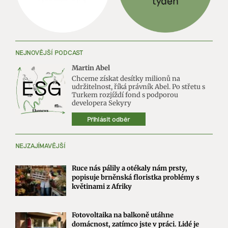
NEJNOVĚJŠÍ PODCAST
Martin Abel
Chceme získat desítky milionů na
udržitelnost, říká právník Abel. Po střetu s
Turkem rozjíždí fond s podporou
developera Sekyry
Přihlásit odběr
NEJZAJÍMAVĚJŠÍ
Ruce nás pálily a otékaly nám prsty,
popisuje brněnská floristka problémy s
květinami z Afriky
Fotovoltaika na balkoně utáhne
domácnost, zatímco jste v práci. Lidé je