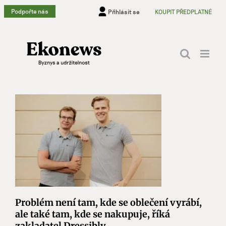
Přeskočit
Podpořte nás
Přihlásit se
KOUPIT PŘEDPLATNÉ
na
obsah
Problém není tam, kde se oblečení vyrábí,
ale také tam, kde se nakupuje, říká
zakladatel Dressibly