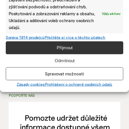
zjišťování podvodů a odstraňování chyb,
PRÁCE, KTERÁ ZLEPŠÍ SVĚT
Poskytování a zobrazování reklamy a obsahu,
Vždy aktivní
Ukládání a sdělování voleb ochrany osobních
mutualus
údajů.
Stáž: právnička nebo právník v oblasti
Správa 1814 prodejců
Přečtěte si více o těchto účelech
udržitelnosti
Příjmout
mutualus
Odmítnout
právnička/právník
Spravovat možnosti
Více na
EkoJobs
>
Zásady cookies
Prohlášení o ochraně osobních údajů
PODPOŘTE NÁS