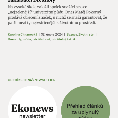
Na vysoké škole založil spolek snažící se o co
„nejzelenější“ univerzitní půdu. Dnes Matěj Pokorný
prodává oblečení značek, u nichž se snaží garantovat, že
patří mezi ty nejvstřícnější k životnímu prostředí.
Karolína Chlumecká
|
02. února 2024
|
Byznys
,
Životní styl
|
Dressibly
,
móda
,
udržitelnost
,
udržitelný šatník
ODEBÍREJTE NÁŠ NEWSLETTER