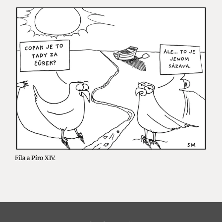
Fíla a Píro XIV.