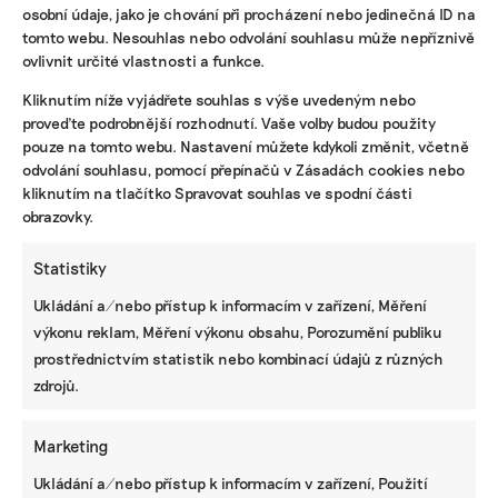
osobní údaje, jako je chování při procházení nebo jedinečná ID na
tomto webu. Nesouhlas nebo odvolání souhlasu může nepříznivě
ovlivnit určité vlastnosti a funkce.
KOMERČNÍ SDĚLENÍ
Kliknutím níže vyjádřete souhlas s výše uvedeným nebo
Udržitelnost, umění i komunitní sdílení.
proveďte podrobnější rozhodnutí. Vaše volby budou použity
Festival Týká se to také tebe v Uherském
pouze na tomto webu. Nastavení můžete kdykoli změnit, včetně
Hradišti startuje tento týden
odvolání souhlasu, pomocí přepínačů v Zásadách cookies nebo
kliknutím na tlačítko Spravovat souhlas ve spodní části
obrazovky.
BRANDNEWS
Statistiky
Vedro prověřuje mobily i sítě. Jak ochránit
Ukládání a/nebo přístup k informacím v zařízení, Měření
telefon a co dělají operátoři, abychom se
dovolali i v extrémním počasí
výkonu reklam, Měření výkonu obsahu, Porozumění publiku
prostřednictvím statistik nebo kombinací údajů z různých
zdrojů.
ZJEDNODUŠTE SI ŽIVOT S ESG
Marketing
Ukládání a/nebo přístup k informacím v zařízení, Použití