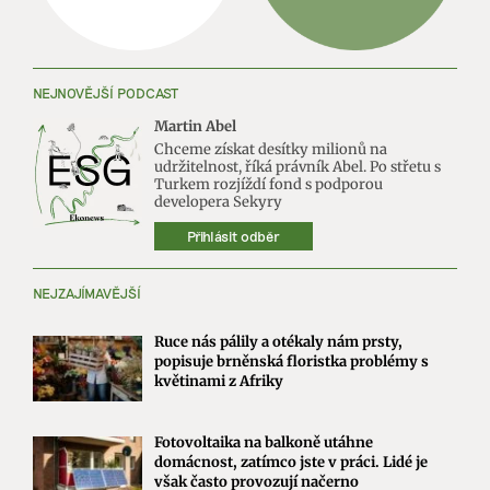
NEJNOVĚJŠÍ PODCAST
Martin Abel
Chceme získat desítky milionů na
udržitelnost, říká právník Abel. Po střetu s
Turkem rozjíždí fond s podporou
developera Sekyry
Přihlásit odběr
NEJZAJÍMAVĚJŠÍ
Ruce nás pálily a otékaly nám prsty,
popisuje brněnská floristka problémy s
květinami z Afriky
Fotovoltaika na balkoně utáhne
domácnost, zatímco jste v práci. Lidé je
však často provozují načerno