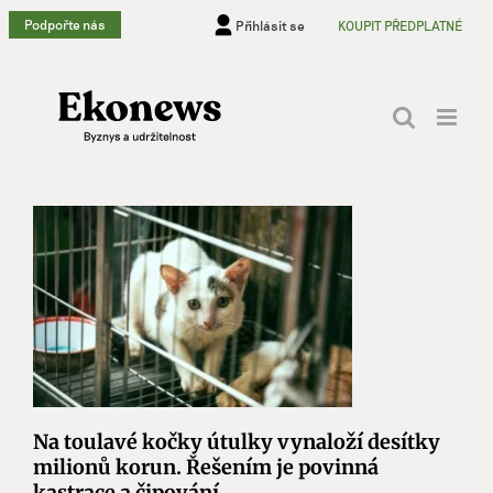
Přeskočit
Podpořte nás
Přihlásit se
KOUPIT PŘEDPLATNÉ
na
obsah
Na toulavé kočky útulky vynaloží desítky
milionů korun. Řešením je povinná
kastrace a čipování