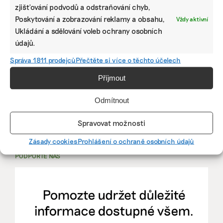
PRÁCE, KTERÁ ZLEPŠÍ SVĚT
zjišťování podvodů a odstraňování chyb,
Poskytování a zobrazování reklamy a obsahu,
Vždy aktivní
Ukládání a sdělování voleb ochrany osobních
mutualus
údajů.
Stáž: právnička nebo právník v oblasti
udržitelnosti
Správa 1811 prodejců
Přečtěte si více o těchto účelech
Příjmout
mutualus
Odmítnout
právnička/právník
Spravovat možnosti
Více na
EkoJobs
>
Zásady cookies
Prohlášení o ochraně osobních údajů
PODPOŘTE NÁS