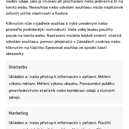
osobní údaje, jako je chování při procházení nebo jedinečná ID na
tomto webu. Nesouhlas nebo odvolání souhlasu může nepříznivě
ovlivnit určité vlastnosti a funkce.
KOMERČNÍ SDĚLENÍ
Kliknutím níže vyjádřete souhlas s výše uvedeným nebo
Udržitelnost, umění i komunitní sdílení.
proveďte podrobnější rozhodnutí. Vaše volby budou použity
Festival Týká se to také tebe v Uherském
Hradišti startuje tento týden
pouze na tomto webu. Nastavení můžete kdykoli změnit, včetně
odvolání souhlasu, pomocí přepínačů v Zásadách cookies nebo
kliknutím na tlačítko Spravovat souhlas ve spodní části
obrazovky.
BRANDNEWS
Statistiky
Ani trend, ani povinnost. Udržitelnost je
způsob, jak řídit firmu do budoucna a zvyšovat
Ukládání a/nebo přístup k informacím v zařízení, Měření
její hodnotu, říká expertka
výkonu reklam, Měření výkonu obsahu, Porozumění publiku
prostřednictvím statistik nebo kombinací údajů z různých
zdrojů.
ZJEDNODUŠTE SI ŽIVOT S ESG
Marketing
Ukládání a/nebo přístup k informacím v zařízení, Použití