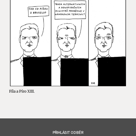
Fíla a Píro XIII.
PŘIHLÁSIT ODBĚR