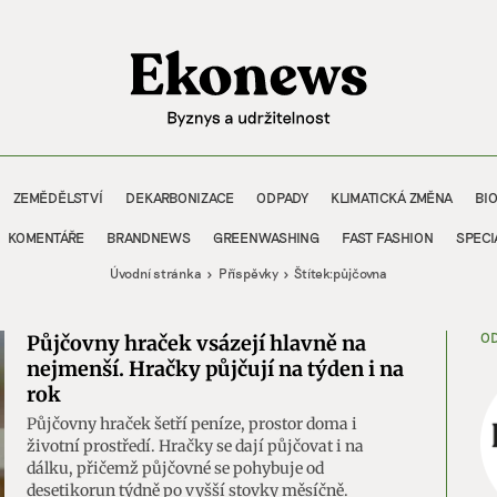
ZEMĚDĚLSTVÍ
DEKARBONIZACE
ODPADY
KLIMATICKÁ ZMĚNA
BI
KOMENTÁŘE
BRANDNEWS
GREENWASHING
FAST FASHION
SPECI
Úvodní stránka
Příspěvky
Štítek:
půjčovna
OD
Půjčovny hraček vsázejí hlavně na
nejmenší. Hračky půjčují na týden i na
rok
Půjčovny hraček šetří peníze, prostor doma i
životní prostředí. Hračky se dají půjčovat i na
dálku, přičemž půjčovné se pohybuje od
desetikorun týdně po vyšší stovky měsíčně.