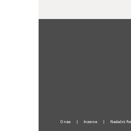
O nás
Inzerce
Nadační fo