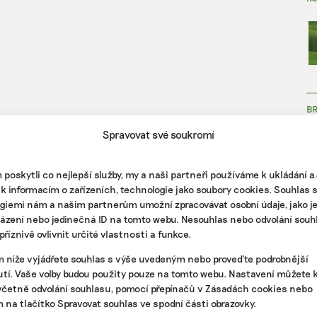
B
Spravovat své soukromí
poskytli co nejlepší služby, my a naši partneři používáme k ukládání 
 k informacím o zařízeních, technologie jako soubory cookies. Souhlas 
giemi nám a našim partnerům umožní zpracovávat osobní údaje, jako j
házení nebo jedinečná ID na tomto webu. Nesouhlas nebo odvolání souh
ZJ
říznivě ovlivnit určité vlastnosti a funkce.
m níže vyjádřete souhlas s výše uvedeným nebo proveďte podrobnější
tí. Vaše volby budou použity pouze na tomto webu. Nastavení můžete k
včetně odvolání souhlasu, pomocí přepínačů v Zásadách cookies nebo
m na tlačítko Spravovat souhlas ve spodní části obrazovky.