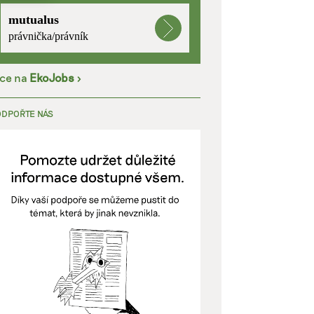
mutualus
kladě
právnička/právník
íce na
EkoJobs
>
y aktivní
ODPOŘTE NÁS