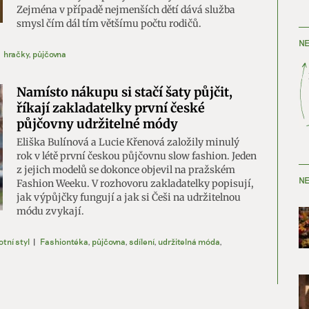
Zejména v případě nejmenších dětí dává služba
smysl čím dál tím většímu počtu rodičů.
NE
hračky
,
půjčovna
Namísto nákupu si stačí šaty půjčit,
říkají zakladatelky první české
půjčovny udržitelné módy
Eliška Bulínová a Lucie Křenová založily minulý
rok v létě první českou půjčovnu slow fashion. Jeden
z jejich modelů se dokonce objevil na pražském
NE
Fashion Weeku. V rozhovoru zakladatelky popisují,
jak výpůjčky fungují a jak si Češi na udržitelnou
módu zvykají.
otní styl
|
Fashiontéka
,
půjčovna
,
sdílení
,
udržitelná móda
,