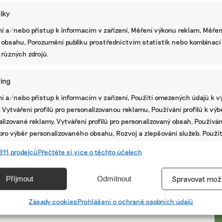
tiky
í a/nebo přístup k informacím v zařízení, Měření výkonu reklam, Měřen
 obsahu, Porozumění publiku prostřednictvím statistik nebo kombinací
 různých zdrojů.
ing
í a/nebo přístup k informacím v zařízení, Použití omezených údajů k v
 Vytváření profilů pro personalizovanou reklamu, Používání profilů k vý
lizované reklamy, Vytváření profilů pro personalizovaný obsah, Používán
 pro výběr personalizovaného obsahu, Rozvoj a zlepšování služeb, Použit
ých údajů k výběru obsahu.
PR
811 prodejců
Přečtěte si více o těchto účelech
e
Vžd
Příjmout
Odmítnout
Spravovat mož
vání a kombinování údajů z jiných zdrojů údajů, Propojení různých
í, Identifikace zařízení na základě automaticky přenášených
Zásady cookies
Prohlášení o ochraně osobních údajů
cí.