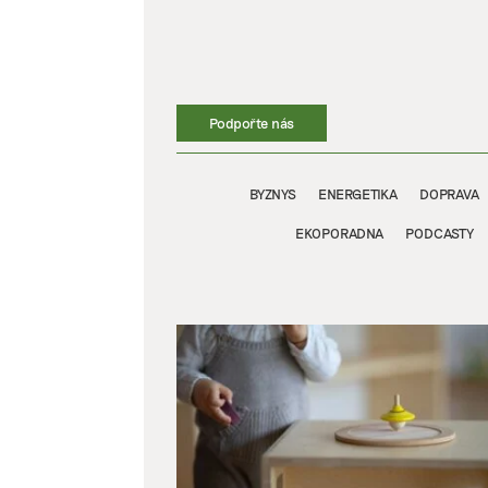
Přeskočit
na
obsah
Podpořte nás
BYZNYS
ENERGETIKA
DOPRAVA
EKOPORADNA
PODCASTY