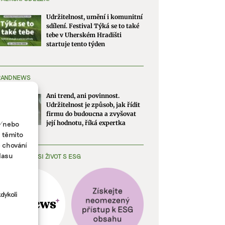
Udržitelnost, umění i komunitní
sdílení. Festival Týká se to také
tebe v Uherském Hradišti
startuje tento týden
RANDNEWS
Ani trend, ani povinnost.
Udržitelnost je způsob, jak řídit
firmu do budoucna a zvyšovat
a/nebo
její hodnotu, říká expertka
s těmito
e chování
lasu
EDNODUŠTE SI ŽIVOT S ESG
dykoli