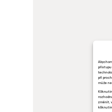
Abychom 
přístupu
technolo
při proc
může nep
Kliknutí
rozhodnu
změnit, 
kliknutí