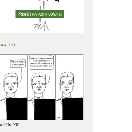
LA A PÍRO
a a Píro XIII.