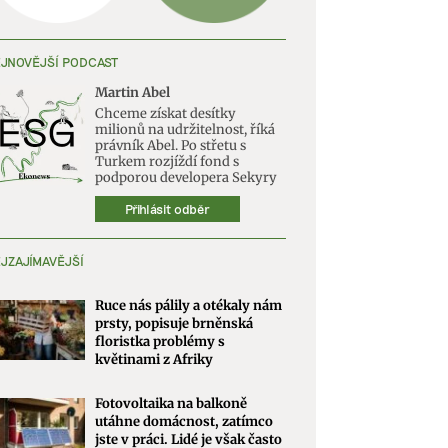
JNOVĚJŠÍ PODCAST
Martin Abel
Chceme získat desítky
milionů na udržitelnost, říká
právník Abel. Po střetu s
Turkem rozjíždí fond s
podporou developera Sekyry
Přihlásit odběr
JZAJÍMAVĚJŠÍ
Ruce nás pálily a otékaly nám
prsty, popisuje brněnská
floristka problémy s
květinami z Afriky
Fotovoltaika na balkoně
utáhne domácnost, zatímco
jste v práci. Lidé je však často