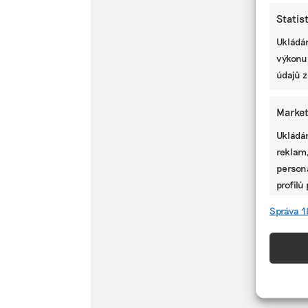
Statis
Ukládán
výkonu
údajů z
Market
Ukládán
reklam,
persona
profilů
omezen
Správa 1
Funkc
Přiřazo
zařízen
informa