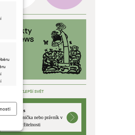
í
ýběru
běru
í
í
ÁCE, KTERÁ ZLEPŠÍ SVĚT
y aktivní
nosti
mutualus
Stáž: právnička nebo právník v
oblasti udržitelnosti