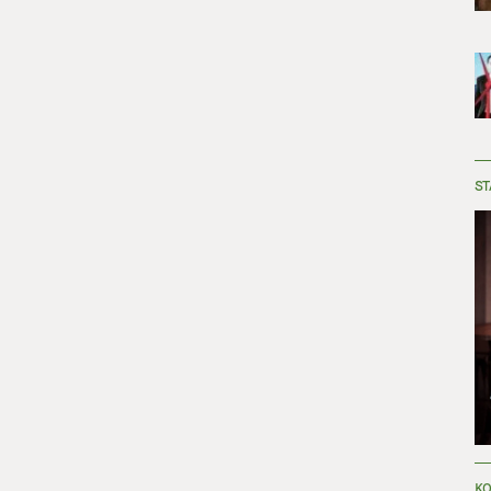
ST
KO