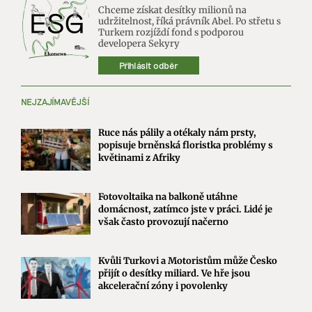
Chceme získat desítky milionů na
udržitelnost, říká právník Abel. Po střetu s
Turkem rozjíždí fond s podporou
developera Sekyry
Přihlásit odběr
NEJZAJÍMAVĚJŠÍ
Ruce nás pálily a otékaly nám prsty,
popisuje brněnská floristka problémy s
květinami z Afriky
Fotovoltaika na balkoně utáhne
domácnost, zatímco jste v práci. Lidé je
však často provozují načerno
Kvůli Turkovi a Motoristům může Česko
přijít o desítky miliard. Ve hře jsou
akcelerační zóny i povolenky