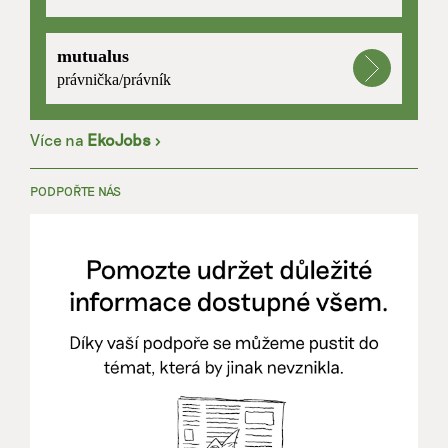
mutualus
právnička/právník
Více na
EkoJobs
>
PODPOŘTE NÁS