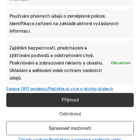
Používání přesných údajů o zeměpisné poloze,
Identifikace zařízení na základě aktivně vyžádaných
informací.
Módní byznys budou tlačit k udržitelnosti
Zajištění bezpečnosti, předcházení a
digitální pasy. Prozatím výrobci využívají
zjišťování podvodů a odstraňování chyb,
certifikace
Poskytování a zobrazování reklamy a obsahu,
Vždy aktivní
Módní průmysl bude muset projít radikální změnou.
Ukládání a sdělování voleb ochrany osobních
Vedle obří nadprodukce levného oblečení musí jeho
údajů.
zástupci začít přehodnocovat, z jakého materiálu se
tričko nebo sukně vyrábějí. Orientaci spotřebitelům
Správa 1811 prodejců
Přečtěte si více o těchto účelech
časem usnadní takzvané digitální pasy, které chystá
Evropská unie. Některé značky už ale „stopu“ svých
Příjmout
oděvů snižovat začaly.
Odmítnout
Irena Buřívalová
|
31. srpna 2023
|
Byznys
,
Životní styl
|
digitální
pasy produktů
,
oblečení
,
udržitelnost
Spravovat možnosti
Zásady cookies
Prohlášení o ochraně osobních údajů