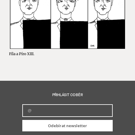
Fíla a Píro XIII.
PŘIHLÁSIT ODBĚR
Odebírat newsletter