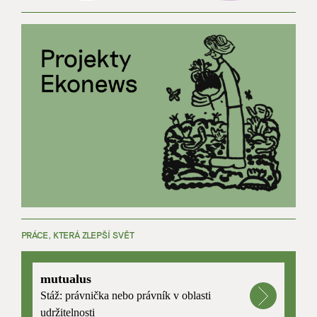
PRÁCE, KTERÁ ZLEPŠÍ SVĚT
mutualus
Stáž: právnička nebo právník v oblasti
udržitelnosti