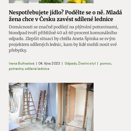
Nespotřebujete jídlo? Podělte se o ně. Mladá
žena chce v Česku zavést sdílené lednice
Domácnosti se značně podílejí na plýtvání potravinami,
bioodpad tvoří přibližně 40 až 60 procent komunálního
odpadu. Zlepšit situaci by chtěla Aneta Špinka se svým
projektem sdílených lednic, kam by lidé mohli nosit své
přebytky.
Irena Buřívalová
|
04. října 2023
|
Odpady
,
Životní styl
|
pomoc
,
potraviny
,
sdílené lednice