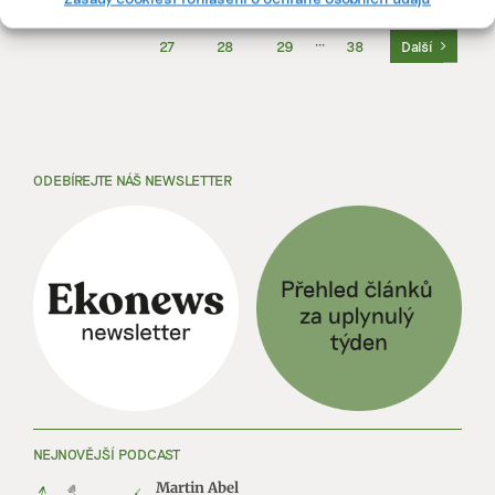
Předchozí
1
···
23
24
25
26
27
28
29
···
38
Další
ODEBÍREJTE NÁŠ NEWSLETTER
NEJNOVĚJŠÍ PODCAST
Martin Abel