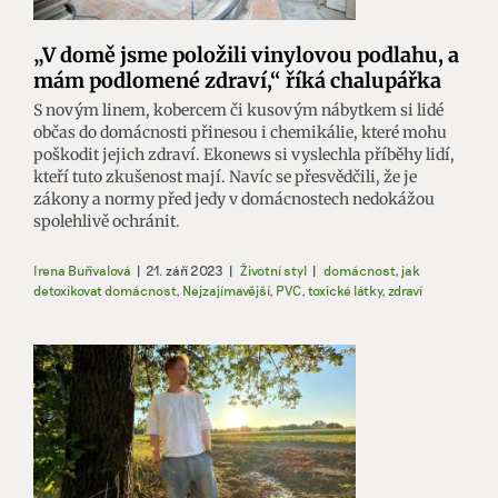
„V domě jsme položili vinylovou podlahu, a
mám podlomené zdraví,“ říká chalupářka
S novým linem, kobercem či kusovým nábytkem si lidé
občas do domácnosti přinesou i chemikálie, které mohu
poškodit jejich zdraví. Ekonews si vyslechla příběhy lidí,
kteří tuto zkušenost mají. Navíc se přesvědčili, že je
zákony a normy před jedy v domácnostech nedokážou
spolehlivě ochránit.
Irena Buřívalová
|
21. září 2023
|
Životní styl
|
domácnost
,
jak
detoxikovat domácnost
,
Nejzajímavější
,
PVC
,
toxické látky
,
zdraví