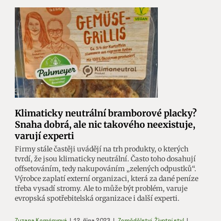
Klimaticky neutrální bramborové placky?
Snaha dobrá, ale nic takového neexistuje,
varují experti
Firmy stále častěji uvádějí na trh produkty, o kterých
tvrdí, že jsou klimaticky neutrální. Často toho dosahují
offsetováním, tedy nakupováním „zelených odpustků“.
Výrobce zaplatí externí organizaci, která za dané peníze
třeba vysadí stromy. Ale to může být problém, varuje
evropská spotřebitelská organizace i další experti.
Zuzana Keményová
|
12. října 2023
|
Zemědělství
,
Životní styl
|