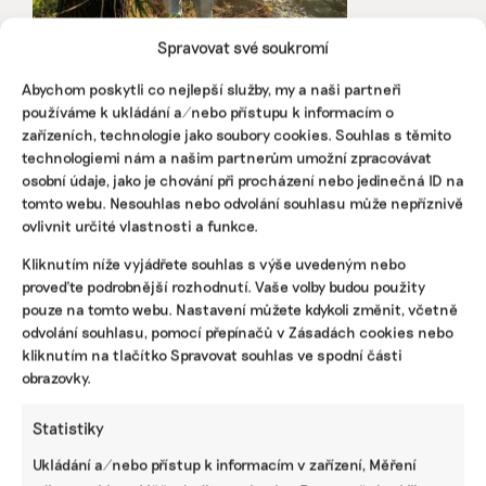
Spravovat své soukromí
Osm měsíců jsem si nic nového nekoupil, i
Abychom poskytli co nejlepší služby, my a naši partneři
když mozek někdy křičí „udělej si radost“,
používáme k ukládání a/nebo přístupu k informacím o
říká Tomáš Klus
zařízeních, technologie jako soubory cookies. Souhlas s těmito
technologiemi nám a našim partnerům umožní zpracovávat
Před sedmi lety si písničkář, textař, skladatel a herec
osobní údaje, jako je chování při procházení nebo jedinečná ID na
Tomáš Klus s rodinou postavil dům v Mníšku pod Brdy,
tomto webu. Nesouhlas nebo odvolání souhlasu může nepříznivě
energeticky téměř soběstačný, se solárními panely,
ovlivnit určité vlastnosti a funkce.
tepelným čerpadlem a kořenovou čističkou. A snaží se
šířit povědomí o udržitelnosti dál.
Kliknutím níže vyjádřete souhlas s výše uvedeným nebo
proveďte podrobnější rozhodnutí. Vaše volby budou použity
Irena Buřívalová
|
11. září 2023
|
Rozhovory
,
Životní styl
|
pouze na tomto webu. Nastavení můžete kdykoli změnit, včetně
Nejzajímavější
,
Tomáš Klus
,
udržitelnost
,
zemědělství
odvolání souhlasu, pomocí přepínačů v Zásadách cookies nebo
kliknutím na tlačítko Spravovat souhlas ve spodní části
obrazovky.
Statistiky
Ukládání a/nebo přístup k informacím v zařízení, Měření