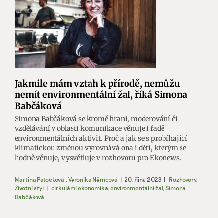
Jakmile mám vztah k přírodě, nemůžu
nemít environmentální žal, říká Simona
Babčáková
Simona Babčáková se kromě hraní, moderování či
vzdělávání v oblasti komunikace věnuje i řadě
environmentálních aktivit. Proč a jak se s probíhající
klimatickou změnou vyrovnává ona i děti, kterým se
hodně věnuje, vysvětluje v rozhovoru pro Ekonews.
Martina Patočková
,
Veronika Němcová
|
20. října 2023
|
Rozhovory
,
Životní styl
|
cirkulární ekonomika
,
environmentální žal
,
Simona
Babčáková