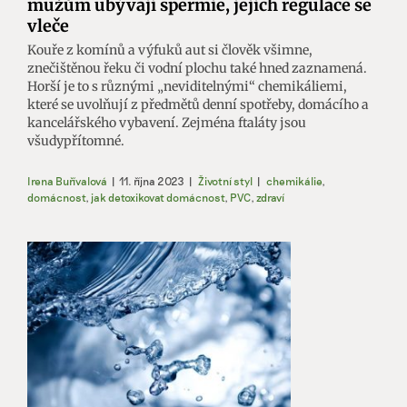
mužům ubývají spermie, jejich regulace se
vleče
Kouře z komínů a výfuků aut si člověk všimne,
znečištěnou řeku či vodní plochu také hned zaznamená.
Horší je to s různými „neviditelnými“ chemikáliemi,
které se uvolňují z předmětů denní spotřeby, domácího a
kancelářského vybavení. Zejména ftaláty jsou
všudypřítomné.
Irena Buřívalová
|
11. října 2023
|
Životní styl
|
chemikálie
,
domácnost
,
jak detoxikovat domácnost
,
PVC
,
zdraví