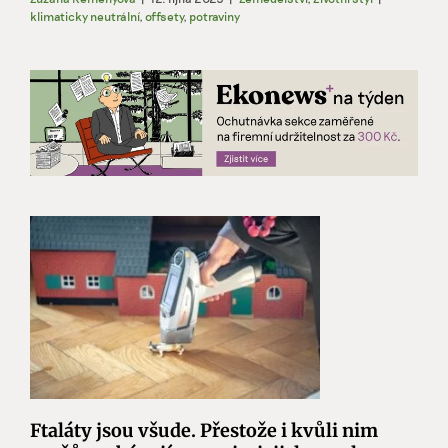
klimaticky neutrální
,
offsety
,
potraviny
Ftaláty jsou všude. Přestože i kvůli nim