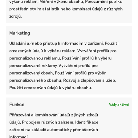
výkonu reklam, Měření výkonu obsahu, Porozumění publiku
prostřednictvím statistik nebo kombinací údajů z různých
zdrojů.
V bytech bývá v létě natolik nesnesitelné
Marketing
horko, že zabíjí. Vedro doma ale předpisy
Ukládání a/nebo přístup k informacím v zařízení, Použití
neřeší
omezených údajů k výběru reklam, Vytváření profilů pro
Lidé se v letních měsících doslova dusí ve vlastní šťávě.
personalizovanou reklamu, Používání profilů k výběru
Horka zastihla česká sídla nepřipravená a v mase betonu
personalizované reklamy, Vytváření profilů pro
se drží dlouho do nočních hodin. V takových podmínkách
personalizovaný obsah, Používání profilů pro výběr
se těžko existuje, natož pracuje. Zákony ale na teplotní
maxima v domácnostech nepamatují.
personalizovaného obsahu, Rozvoj a zlepšování služeb,
Použití omezených údajů k výběru obsahu.
Irena Buřívalová
|
06. září 2023
|
Klimatická změna
,
Životní styl
|
byty
,
klimatizace
,
vedro
,
vlny veder
Funkce
Vždy aktivní
Přiřazování a kombinování údajů z jiných zdrojů
údajů, Propojení různých zařízení, Identifikace
zařízení na základě automaticky přenášených
informací.