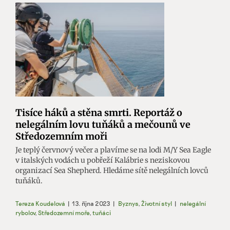
Tisíce háků a stěna smrti. Reportáž o
nelegálním lovu tuňáků a mečounů ve
Středozemním moři
Je teplý červnový večer a plavíme se na lodi M/Y Sea Eagle
v italských vodách u pobřeží Kalábrie s neziskovou
organizací Sea Shepherd. Hledáme sítě nelegálních lovců
tuňáků.
Tereza Koudelová
|
13. října 2023
|
Byznys
,
Životní styl
|
nelegální
rybolov
,
Středozemní moře
,
tuňáci