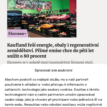
Kaufland řeší energie, obaly i regenerativní
zemědělství. Přímé emise chce do pěti let
snížit o 80 procent
Ekonews se v anketě mezi tuzemskými firmami ptají,
jaké má jejich podnikání dopad na životní prostředí a
Spravovat své soukromí
jaké mají zkušenosti s vytvářením nefinančních zpráv.
Za společnost Kaufland Česká republika odpovídala
Abychom poskytli co nejlepší služby, my a naši partneři
Renata Maierl, manažerka firemní komunikace.
používáme k ukládání a/nebo přístupu k informacím o
zařízeních, technologie jako soubory cookies. Souhlas s těmito
Tomáš Pohanka
,
Martina Patočková
|
26. srpna 2025
|
ESG
|
anketa
technologiemi nám a našim partnerům umožní zpracovávat
nefinanční reporting
,
Kaufland
,
nefinanční zprávy
osobní údaje, jako je chování při procházení nebo jedinečná ID na
tomto webu. Nesouhlas nebo odvolání souhlasu může nepříznivě