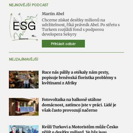
NEJNOVĚJŠÍ PODCAST
Martin Abel
Chceme získat desítky milionů na
udržitelnost, říká právník Abel. Po střetu s
Turkem rozjíždí fond s podporou
developera Sekyry
Přihlásit odběr
NEJZAJÍMAVĚJŠÍ
Ruce nás pálily a otékaly nám prsty,
popisuje brněnská floristka problémy s
květinami z Afriky
Fotovoltaika na balkoně utáhne
domácnost, zatímco jste v práci. Lidé je
však často provozují načerno
Kvůli Turkovi a Motoristům může Česko
přijít o desítky miliard. Ve hře jsou