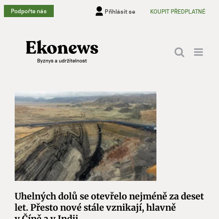
Přeskočit
Podpořte nás
Přihlásit se
KOUPIT PŘEDPLATNÉ
na
obsah
Uhelných dolů se otevřelo nejméně za deset
let. Přesto nové stále vznikají, hlavně
v Číně a v Indii