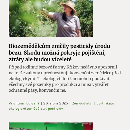
Biozemědělcům zničily pesticidy úrodu
bezu. Škodu možná pokryje pojištění,
ztráty ale budou víceleté
Případ rodinné bezové Farmy Křížov nedávno upozornil
na to, že zákony upřednostňují konvenční zemědělce před
ekologickými. Ti ekologičtí totiž nemohou používat
všechny své pozemky pro produkci a musí vytvářet
ochranné pásy, konvenční ne.
Valentina Podlesná
|
26. srpna 2025
|
Zemědělství
|
certifikáty
,
ekologické zemědělství
,
pesticidy