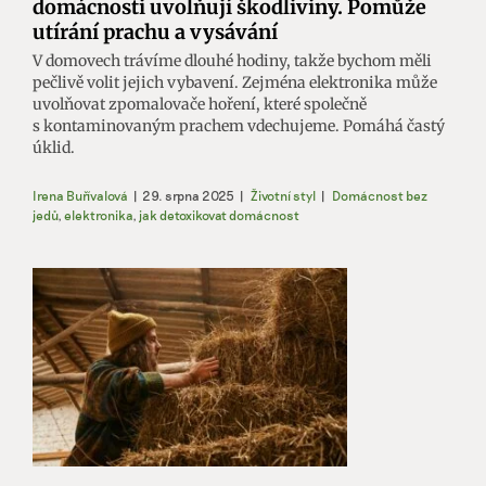
domácnosti uvolňují škodliviny. Pomůže
utírání prachu a vysávání
V domovech trávíme dlouhé hodiny, takže bychom měli
pečlivě volit jejich vybavení. Zejména elektronika může
uvolňovat zpomalovače hoření, které společně
s kontaminovaným prachem vdechujeme. Pomáhá častý
úklid.
Irena Buřívalová
|
29. srpna 2025
|
Životní styl
|
Domácnost bez
jedů
,
elektronika
,
jak detoxikovat domácnost