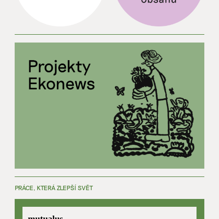
PRÁCE, KTERÁ ZLEPŠÍ SVĚT
mutualus