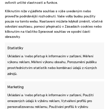
ovlivnit určité vlastnosti a funkce.
Kliknutím níže vyjádřete souhlas s výše uvedeným nebo
proveďte podrobnější rozhodnutí. Vaše volby budou použity
pouze na tomto webu. Nastavení můžete kdykoli změnit, včetně
odvolání souhlasu, pomocí přepínačů v Zásadách cookies nebo
kliknutím na tlačítko Spravovat souhlas ve spodní části
obrazovky.
Statistiky
Dětem v ulicích i před školami pomáhá
Ukládání a/nebo přístup k informacím v zařízení, Měření
pomalovaný asfalt. Taktický urbanismus
výkonu reklam, Měření výkonu obsahu, Porozumění publiku
mění města
prostřednictvím statistik nebo kombinací údajů z různých
Když nedokáže bezpečí dětí na cestě do školy zajistit
zdrojů.
město, jsou po ruce jiná řešení. V Praze se čím dál tím
častěji uplatňuje takzvaný taktický urbanismus.
Bezpečné prostory pro děti díky aktivitě rodičů či
Marketing
neziskových organizací mohou vznikat rychleji i levněji.
Ukládání a/nebo přístup k informacím v zařízení, Použití
omezených údajů k výběru reklam, Vytváření profilů pro
Irena Buřívalová
|
25. srpna 2025
|
Doprava
,
Solution Journalism
|
městská doprava
,
Pěšky městem
,
školní ulice
,
taktický urbanismus
personalizovanou reklamu, Používání profilů k výběru