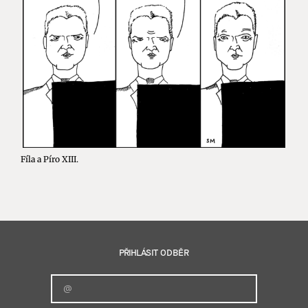
Fíla a Píro XIII.
PŘIHLÁSIT ODBĚR