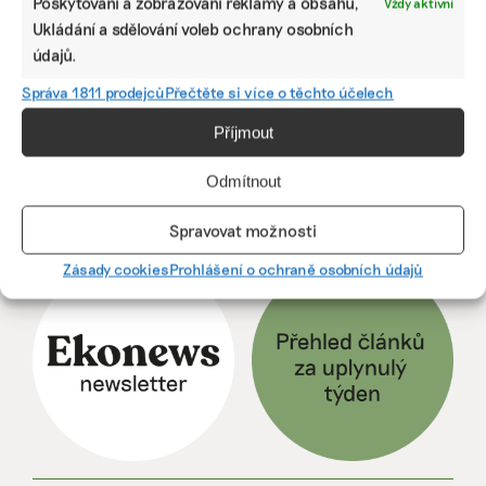
Poskytování a zobrazování reklamy a obsahu,
Vždy aktivní
Ukládání a sdělování voleb ochrany osobních
údajů.
Předchozí
1
···
67
68
69
70
Správa 1811 prodejců
Přečtěte si více o těchto účelech
71
72
73
···
257
Další
Příjmout
Odmítnout
Spravovat možnosti
ODEBÍREJTE NÁŠ NEWSLETTER
Zásady cookies
Prohlášení o ochraně osobních údajů