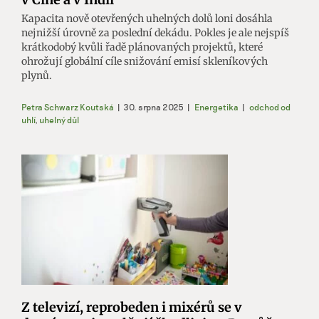
Kapacita nově otevřených uhelných dolů loni dosáhla
nejnižší úrovně za poslední dekádu. Pokles je ale nejspíš
krátkodobý kvůli řadě plánovaných projektů, které
ohrožují globální cíle snižování emisí skleníkových
plynů.
Petra Schwarz Koutská
|
30. srpna 2025
|
Energetika
|
odchod od
uhlí
,
uhelný důl
Z televizí, reprobeden i mixérů se v