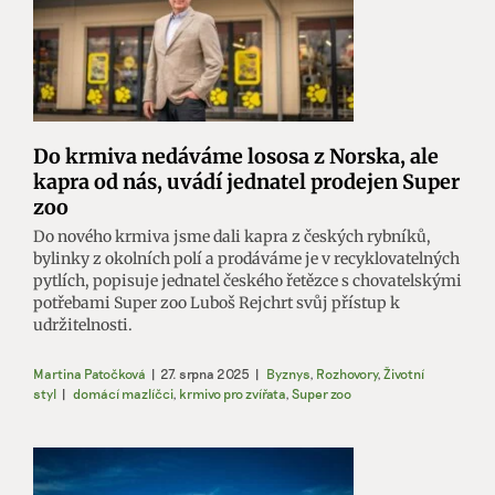
Do krmiva nedáváme lososa z Norska, ale
kapra od nás, uvádí jednatel prodejen Super
zoo
Do nového krmiva jsme dali kapra z českých rybníků,
bylinky z okolních polí a prodáváme je v recyklovatelných
pytlích, popisuje jednatel českého řetězce s chovatelskými
potřebami Super zoo Luboš Rejchrt svůj přístup k
udržitelnosti.
Martina Patočková
|
27. srpna 2025
|
Byznys
,
Rozhovory
,
Životní
styl
|
domácí mazlíčci
,
krmivo pro zvířata
,
Super zoo