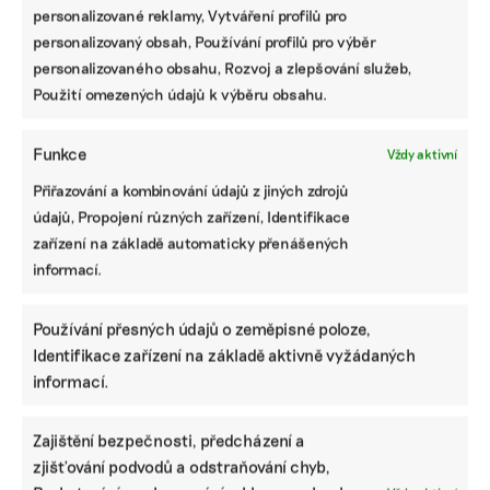
personalizované reklamy, Vytváření profilů pro
personalizovaný obsah, Používání profilů pro výběr
personalizovaného obsahu, Rozvoj a zlepšování služeb,
Použití omezených údajů k výběru obsahu.
Funkce
Vždy aktivní
Přiřazování a kombinování údajů z jiných zdrojů
údajů, Propojení různých zařízení, Identifikace
zařízení na základě automaticky přenášených
informací.
Proč není dobré spát ve stejné místnosti s
elektronikou, v dalším díle podcastu
Domácnost bez jedů
Používání přesných údajů o zeměpisné poloze,
Velké kusy nábytku, koberce nebo elektronika uvolňují
Identifikace zařízení na základě aktivně vyžádaných
látky, které mohou ohrožovat zdraví. Vysoké koncentrace
informací.
se drží v prachu, a proto je dobré často vysávat a
vybavovat byt či dům s rozmyslem.
Zajištění bezpečnosti, předcházení a
zjišťování podvodů a odstraňování chyb,
Irena Buřívalová
|
25. srpna 2025
|
Podcasty
|
Arnika
,
Domácnost
bez jedů
,
jak detoxikovat domácnost
,
nábytek
,
toxické látky