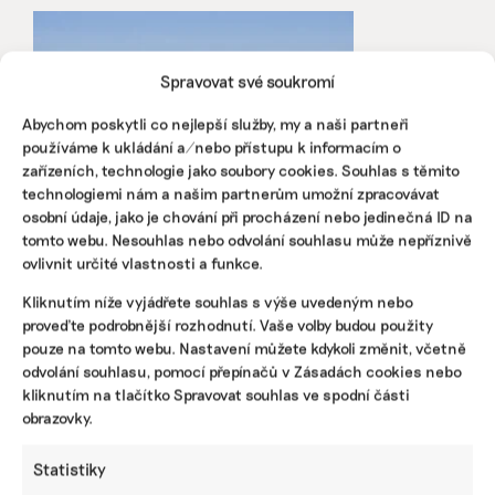
Spravovat své soukromí
Abychom poskytli co nejlepší služby, my a naši partneři
používáme k ukládání a/nebo přístupu k informacím o
zařízeních, technologie jako soubory cookies. Souhlas s těmito
technologiemi nám a našim partnerům umožní zpracovávat
osobní údaje, jako je chování při procházení nebo jedinečná ID na
tomto webu. Nesouhlas nebo odvolání souhlasu může nepříznivě
Nebudete reportovat emise, můžete jít do
ovlivnit určité vlastnosti a funkce.
vězení. Jihoafrická republika přitvrzuje v
boji s emisemi CO2
Kliknutím níže vyjádřete souhlas s výše uvedeným nebo
proveďte podrobnější rozhodnutí. Vaše volby budou použity
Tresty odnětí svobody, pokuty a vyšší daně hrozí firmám
pouze na tomto webu. Nastavení můžete kdykoli změnit, včetně
a jejich šéfům, pokud budou porušovat nově zaváděná
odvolání souhlasu, pomocí přepínačů v Zásadách cookies nebo
pravidla. Jejich cílem je snížit emise uhlíku, v nichž patří
Jihoafrická republika na světě na patnácté místo.
kliknutím na tlačítko Spravovat souhlas ve spodní části
obrazovky.
Martina Patočková
|
10. srpna 2025
|
Dekarbonizace
,
Klimatická
změna
|
snižování emisí CO2
Statistiky