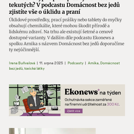
tekutých? V podcastu Domácnost bez jedů
zjistíte vše o úklidu a praní
Úklidové prostředky, prací prášky nebo tablety do myčky
obsahují chemikálie, které mohou škodit přírodě a
lidskému zdraví. Na trhu ale existují šetrné a cenově
dostupné varianty. V dalším díle podcastu Ekonews a
spolku Arnika s názvem Domácnost bez jedů doporučíme
ty nejúčinnější.
Irena Buřívalová
|
11. srpna 2025
|
Podcasty
|
Arnika
,
Domácnost
bez jedů
,
toxické látky