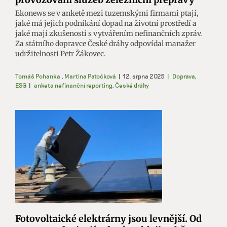
Ekonews se v anketě mezi tuzemskými firmami ptají,
jaké má jejich podnikání dopad na životní prostředí a
jaké mají zkušenosti s vytvářením nefinančních zpráv.
Za státního dopravce České dráhy odpovídal manažer
udržitelnosti Petr Žákovec.
Tomáš Pohanka
,
Martina Patočková
|
12. srpna 2025
|
Doprava
,
ESG
|
anketa nefinanční reporting
,
České dráhy
Fotovoltaické elektrárny jsou levnější. Od