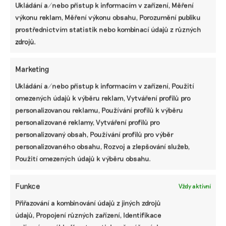
Ukládání a/nebo přístup k informacím v zařízení, Měření
výkonu reklam, Měření výkonu obsahu, Porozumění publiku
prostřednictvím statistik nebo kombinací údajů z různých
zdrojů.
Marketing
Ukládání a/nebo přístup k informacím v zařízení, Použití
omezených údajů k výběru reklam, Vytváření profilů pro
personalizovanou reklamu, Používání profilů k výběru
Chodí s rýčem, pravidelně kontroluje stav
personalizované reklamy, Vytváření profilů pro
půdy a všímá si hlavně žížal. Chemie i orání
personalizovaný obsah, Používání profilů pro výběr
šly na Farmě Cihlář stranou
personalizovaného obsahu, Rozvoj a zlepšování služeb,
Ve středočeských Milošovicích na Kutnohorsku stojí
Použití omezených údajů k výběru obsahu.
Farma Cihlář, kde se selská tradice snoubí s
regenerativními postupy. Rodinný podnik se snaží
rozvíjet poctivé zemědělství a vyrábí mléčné produkty s
Funkce
Vždy aktivní
respektem k přírodě i zvířatům.
Přiřazování a kombinování údajů z jiných zdrojů
údajů, Propojení různých zařízení, Identifikace
Aleš Macenauer
|
09. srpna 2025
|
Biodiverzita
,
Zemědělství
|