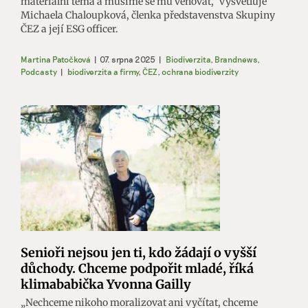
materiální téma a musíme se mu věnovat,“ vysvětluje
Michaela Chaloupková, členka představenstva Skupiny
ČEZ a její ESG officer.
Martina Patočková
|
07. srpna 2025
|
Biodiverzita
,
Brandnews
,
Podcasty
|
biodiverzita a firmy
,
ČEZ
,
ochrana biodiverzity
Senioři nejsou jen ti, kdo žádají o vyšší
důchody. Chceme podpořit mladé, říká
klimababička Yvonna Gailly
„Nechceme nikoho moralizovat ani vyčítat, chceme