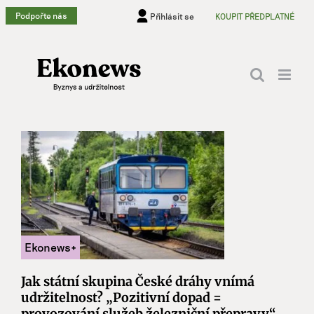
Přeskočit
Podpořte nás
Přihlásit se
KOUPIT PŘEDPLATNÉ
na
obsah
Jak státní skupina České dráhy vnímá
udržitelnost? „Pozitivní dopad =
provozování služeb železniční přepravy“