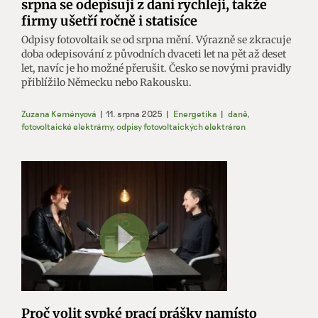
srpna se odepisují z daní rychleji, takže
firmy ušetří ročně i statisíce
Odpisy fotovoltaik se od srpna mění. Výrazně se zkracuje
doba odepisování z původních dvaceti let na pět až deset
let, navíc je ho možné přerušit. Česko se novými pravidly
přiblížilo Německu nebo Rakousku.
Zuzana Keményová
|
11. srpna 2025
|
Energetika
|
daně
,
fotovoltaické elektrárny
,
odpisy fotovoltaických elektráren
Proč volit sypké prací prášky namísto