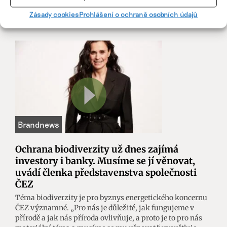
Irena Buřívalová
|
08. srpna 2025
|
Životní styl
|
Domácnost bez
Zásady cookies
Prohlášení o ochraně osobních údajů
jedů
,
jak detoxikovat domácnost
,
přírodní kosmetika
Ochrana biodiverzity už dnes zajímá
investory i banky. Musíme se jí věnovat,
uvádí členka představenstva společnosti
ČEZ
Téma biodiverzity je pro byznys energetického koncernu
ČEZ významné. „Pro nás je důležité, jak fungujeme v
přírodě a jak nás příroda ovlivňuje, a proto je to pro nás