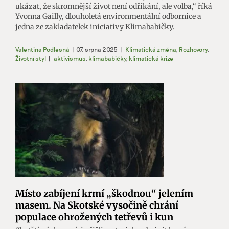
ukázat, že skromnější život není odříkání, ale volba,“ říká
Yvonna Gailly, dlouholetá environmentální odbornice a
jedna ze zakladatelek iniciativy Klimababičky.
Valentina Podlesná
|
07. srpna 2025
|
Klimatická změna
,
Rozhovory
,
Životní styl
|
aktivismus
,
klimababičky
,
klimatická krize
Místo zabíjení krmí „škodnou“ jelením
masem. Na Skotské vysočině chrání
populace ohrožených tetřevů i kun