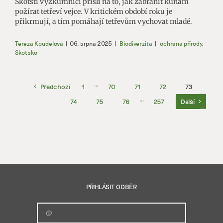
Skotští výzkumníci přišli na to, jak zabránit kunám
požírat tetřeví vejce. V kritickém období roku je
přikrmují, a tím pomáhají tetřevům vychovat mladé.
Tereza Koudelová
|
06. srpna 2025
|
Biodiverzita
|
ochrana přírody
,
Skotsko
Předchozí
1
···
70
71
72
73
74
75
76
···
257
Další
PŘIHLÁSIT ODBĚR