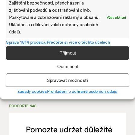
Zajištění bezpečnosti, předcházení a
zjišťování podvodů a odstraňování chyb,
PRÁCE, KTERÁ ZLEPŠÍ SVĚT
Poskytování a zobrazování reklamy a obsahu,
Vždy aktivní
Ukládání a sdělování voleb ochrany osobních
údajů.
mutualus
Stáž: právnička nebo právník v oblasti
Správa 1814 prodejců
Přečtěte si více o těchto účelech
udržitelnosti
Příjmout
mutualus
Odmítnout
právnička/právník
Spravovat možnosti
Více na
EkoJobs
>
Zásady cookies
Prohlášení o ochraně osobních údajů
PODPOŘTE NÁS