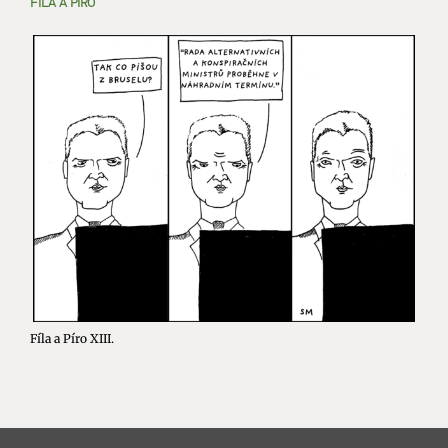
FÍLA A PÍRO
Fíla a Píro XIII.