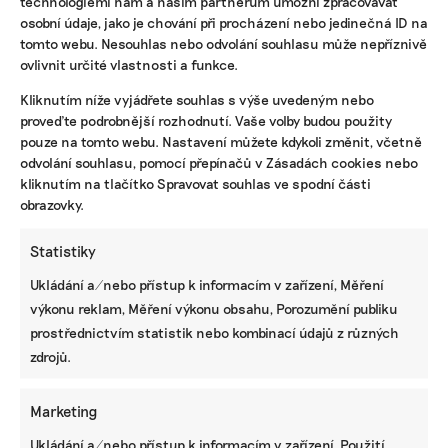
technologiemi nám a našim partnerům umožní zpracovávat
osobní údaje, jako je chování při procházení nebo jedinečná ID na
tomto webu. Nesouhlas nebo odvolání souhlasu může nepříznivě
ovlivnit určité vlastnosti a funkce.
KOMERČNÍ SDĚLENÍ
Kliknutím níže vyjádřete souhlas s výše uvedeným nebo
proveďte podrobnější rozhodnutí. Vaše volby budou použity
Udržitelnost, umění i komunitní sdílení.
pouze na tomto webu. Nastavení můžete kdykoli změnit, včetně
Festival Týká se to také tebe v Uherském
Hradišti startuje tento týden
odvolání souhlasu, pomocí přepínačů v Zásadách cookies nebo
kliknutím na tlačítko Spravovat souhlas ve spodní části
obrazovky.
BRANDNEWS
Statistiky
Ani trend, ani povinnost. Udržitelnost je
Ukládání a/nebo přístup k informacím v zařízení, Měření
způsob, jak řídit firmu do budoucna a zvyšovat
výkonu reklam, Měření výkonu obsahu, Porozumění publiku
její hodnotu, říká expertka
prostřednictvím statistik nebo kombinací údajů z různých
zdrojů.
ZJEDNODUŠTE SI ŽIVOT S ESG
Marketing
Ukládání a/nebo přístup k informacím v zařízení, Použití