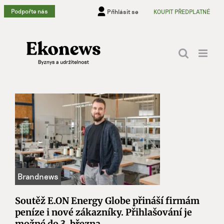
Přeskočit
Podpořte nás
Přihlásit se
KOUPIT PŘEDPLATNÉ
na
obsah
Soutěž E.ON Energy Globe přináší firmám
peníze i nové zákazníky. Přihlašování je
možné do 3. března