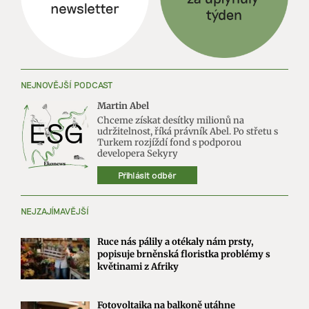
NEJNOVĚJŠÍ PODCAST
Martin Abel
Chceme získat desítky milionů na
udržitelnost, říká právník Abel. Po střetu s
Turkem rozjíždí fond s podporou
developera Sekyry
Přihlásit odběr
NEJZAJÍMAVĚJŠÍ
Ruce nás pálily a otékaly nám prsty,
popisuje brněnská floristka problémy s
květinami z Afriky
Fotovoltaika na balkoně utáhne