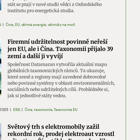
stát se ptají v nové studii vědci z Oxfordského
institutu pro energetická studia.
G
|
Čína
,
EU
,
větrná energie
,
větrníky na moři
Firemní udržitelnost povinně neřeší
jen EU, ale i Čína. Taxonomii přijalo 39
zemí a další ji vyvíjí
Společnost Datamaran vytvořila aktuální mapu
globálních taxonomických rámců. Ta ukazuje,
které země a regiony mají zavedené dobrovolné
nebo povinné systémy v oblasti environmentálních,
sociálních nebo udržitelných cílů. Prohlédněte si,
jak si jednotlivé státy vedou.
 2025
|
ESG
|
Čína
,
taxonomie
,
Taxonomie EU
Světový trh s elektromobily zažil
rekordní rok, prodej elektroaut vzrostl