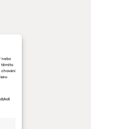
a/nebo
s těmito
e chování
lasu
dykoli