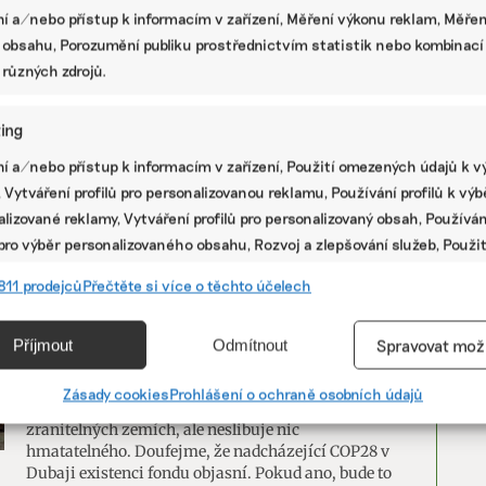
místo v prodeji elektroaut. Co dalšího
í a/nebo přístup k informacím v zařízení, Měření výkonu reklam, Měřen
přinese rok 2024 v elektromobilitě
 obsahu, Porozumění publiku prostřednictvím statistik nebo kombinací
Oblast elektromobility patří mezi nejrychleji se
 různých zdrojů.
rozvíjející obory. Co letos chystají evropské
automobilky, převálcuje je Čína a jak se budou
ing
vyvíjet ceny elektroaut? Aneb co nás letos čeká v
elektromobilitě.
í a/nebo přístup k informacím v zařízení, Použití omezených údajů k v
 Vytváření profilů pro personalizovanou reklamu, Používání profilů k vý
|
baterie
,
Čína
,
elektroauta
,
novinky 2024
lizované reklamy, Vytváření profilů pro personalizovaný obsah, Používán
 pro výběr personalizovaného obsahu, Rozvoj a zlepšování služeb, Použit
Souboj s Čínou o klimatické finance.
ých údajů k výběru obsahu.
811 prodejců
Přečtěte si více o těchto účelech
Konference COP28 by měla udělat
jasno v tom, kdo bude platit
e
Vžd
Poslední klimatická konference COP27 v egyptském
Příjmout
Odmítnout
Spravovat mož
Šarm aš-Šajchu toho příliš nenabídla. Sice vznikl
vání a kombinování údajů z jiných zdrojů údajů, Propojení různých
speciální fond “Loss and Damage” k pokrytí škod
í, Identifikace zařízení na základě automaticky přenášených
Zásady cookies
Prohlášení o ochraně osobních údajů
způsobených globálním oteplováním ve zvláště
cí.
zranitelných zemích, ale neslibuje nic
hmatatelného. Doufejme, že nadcházející COP28 v
Dubaji existenci fondu objasní. Pokud ano, bude to
ání přesných údajů o zeměpisné poloze, Identifikace zařízení na zá