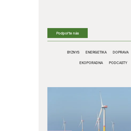
Přeskočit
na
obsah
Podpořte nás
BYZNYS
ENERGETIKA
DOPRAVA
EKOPORADNA
PODCASTY