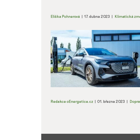
aktivn
Eliška Pohnerová
|
17. dubna 2023
|
Klimatická zm
Zajišt
odstra
Ukládá
Redakce oEnergetice.cz
|
01. března 2023
|
Dopra