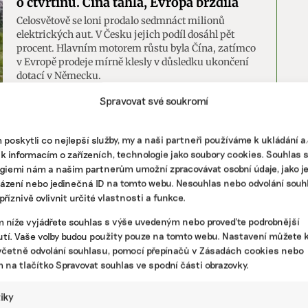
o čtvrtinu. Čína táhla, Evropa brzdila
Celosvětově se loni prodalo sedmnáct milionů
elektrických aut. V Česku jejich podíl dosáhl pět
procent. Hlavním motorem růstu byla Čína, zatímco
v Evropě prodeje mírně klesly v důsledku ukončení
dotací v Německu.
Spravovat své soukromí
na
,
elektroauta
poskytli co nejlepší služby, my a naši partneři používáme k ukládání 
 k informacím o zařízeních, technologie jako soubory cookies. Souhlas 
giemi nám a našim partnerům umožní zpracovávat osobní údaje, jako j
házení nebo jedinečná ID na tomto webu. Nesouhlas nebo odvolání souh
říznivě ovlivnit určité vlastnosti a funkce.
m níže vyjádřete souhlas s výše uvedeným nebo proveďte podrobnější
tí. Vaše volby budou použity pouze na tomto webu. Nastavení můžete k
včetně odvolání souhlasu, pomocí přepínačů v Zásadách cookies nebo
m na tlačítko Spravovat souhlas ve spodní části obrazovky.
tiky
Čínský BYD se utká s Teslou o první