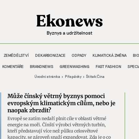
ZEMĚDĚLSTVÍ
DEKARBONIZACE
ODPADY
KLIMATICKÁ ZMĚNA
BI
KOMENTÁŘE
BRANDNEWS
GREENWASHING
FAST FASHION
SPECI
Úvodní stránka
Příspěvky
Štítek:
Čína
Může čínský větrný byznys pomoci
evropským klimatickým cílům, nebo je
naopak zbrzdit?
Evropě se zatím nedaří plnit cíle v oblasti větrné
energie na moři. Čínští výrobci větrných turbín,
kteří představují více než půlku celosvětové
kapacity, se zároveň snaží expandovat. Zda je o co