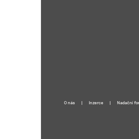
O nás
Inzerce
Nadační fo