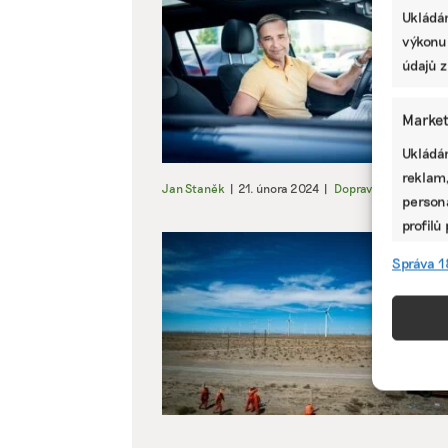
Ukládán
výkonu
údajů z
Market
Ukládán
reklam,
Jan Staněk
|
21. února 2024
|
Doprava
,
Komentáře
persona
profilů
omezen
Správa 1
Funkc
Přiřazo
zařízen
informa
Použív