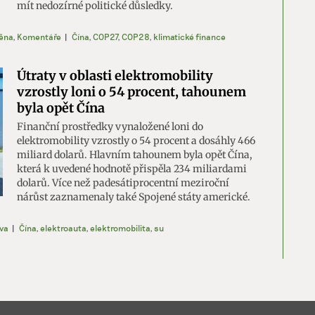
mít nedozírné politické důsledky.
ě vyžádaných informací.
ěna
,
Komentáře
|
Čína
,
COP27
,
COP28
,
klimatické finance
ění bezpečnosti, předcházení a zjišťování podvodů a
ňování chyb, Poskytování a zobrazování reklamy a obsahu,
Vžd
Útraty v oblasti elektromobility
ní a sdělování voleb ochrany osobních údajů.
vzrostly loni o 54 procent, tahounem
byla opět Čína
Finanční prostředky vynaložené loni do
elektromobility vzrostly o 54 procent a dosáhly 466
miliard dolarů. Hlavním tahounem byla opět Čína,
která k uvedené hodnotě přispěla 234 miliardami
dolarů. Více než padesátiprocentní meziroční
nárůst zaznamenaly také Spojené státy americké.
va
|
Čína
,
elektroauta
,
elektromobilita
,
su