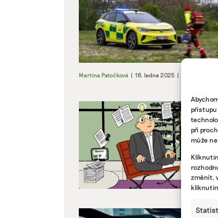
Martina Patočková
|
16. ledna 2025
|
Doprava
|
Čí
Abychom 
přístupu
technolo
při proc
může nep
Kliknutí
rozhodnu
změnit, 
kliknutí
Statis