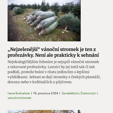
„Nejzelenější“ vánoční stromek je ten z
prořezávky. Není ale prakticky k sehnání
Nejekologičtějším řešením je nejspíš vánoční stromek
z takzvané prořezávky. Lesníci by jej totiž tak či tak
podťali, protože brání v růstu jedincům s lepšími
vyhlídkami. Sehnat se dají stromky z českých plantáží,
dovozu nebo v květináčích z půjčoven.
Irena Buřívalová
|
16. prosince 2024
|
Zemědělství
,
Životní styl
|
vánoční stromek