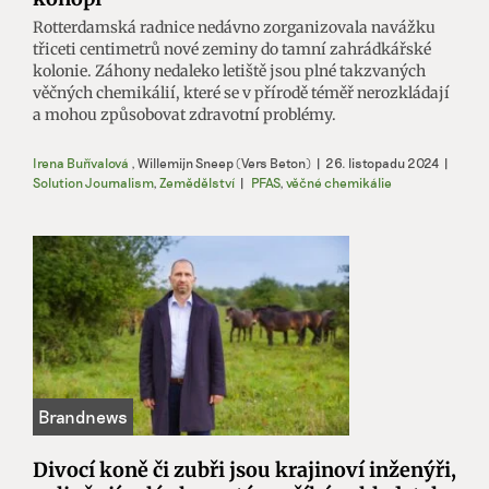
Rotterdamská radnice nedávno zorganizovala navážku
třiceti centimetrů nové zeminy do tamní zahrádkářské
kolonie. Záhony nedaleko letiště jsou plné takzvaných
věčných chemikálií, které se v přírodě téměř nerozkládají
a mohou způsobovat zdravotní problémy.
Irena Buřívalová
,
Willemijn Sneep (Vers Beton)
|
26. listopadu 2024
|
Solution Journalism
,
Zemědělství
|
PFAS
,
věčné chemikálie
Divocí koně či zubři jsou krajinoví inženýři,