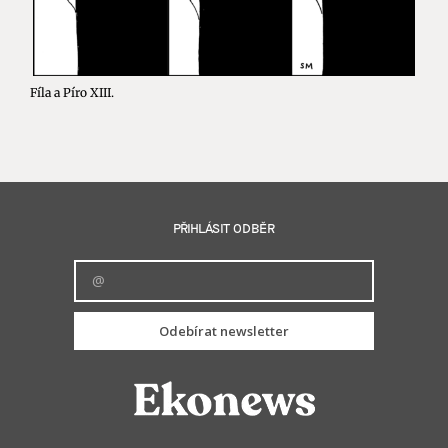
Fíla a Píro XIII.
PŘIHLÁSIT ODBĚR
Odebírat newsletter