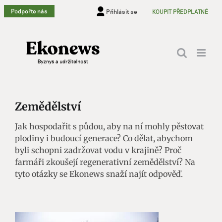
Přeskočit
Podpořte nás
Přihlásit se
KOUPIT PŘEDPLATNÉ
na
obsah
Zemědělství
Jak hospodařit s půdou, aby na ní mohly pěstovat
plodiny i budoucí generace? Co dělat, abychom
byli schopni zadržovat vodu v krajině? Proč
farmáři zkoušejí regenerativní zemědělství? Na
tyto otázky se Ekonews snaží najít odpověď.