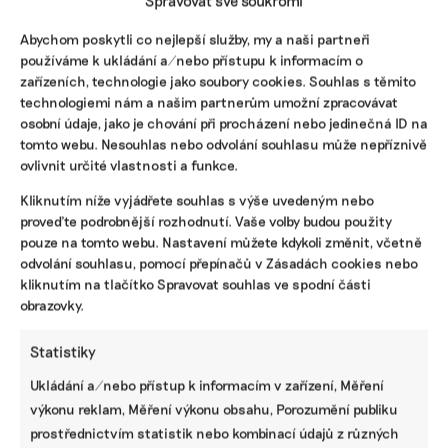
Spravovat své soukromí
Abychom poskytli co nejlepší služby, my a naši partneři
Masakr delfínů jako tradice. Reportáž ze
používáme k ukládání a/nebo přístupu k informacím o
„zábavy“, bez které se Faeřané neobejdou
zařízeních, technologie jako soubory cookies. Souhlas s těmito
Faerské ostrovy jsou součástí Dánského království, takže
technologiemi nám a našim partnerům umožní zpracovávat
patří k těm bohatším zemím na světě. Pokud jde o
osobní údaje, jako je chování při procházení nebo jedinečná ID na
výkonnost ekonomiky, tamní hrubý domácí produkt na
tomto webu. Nesouhlas nebo odvolání souhlasu může nepříznivě
obyvatele je zhruba dvakrát větší než v Česku. Ekonews se
ovlivnit určité vlastnosti a funkce.
byly podívat, jak vypadá jejich tradiční grindadráp.
Kliknutím níže vyjádřete souhlas s výše uvedeným nebo
Tereza Koudelová
|
04. října 2024
|
Zemědělství
,
Životní styl
|
proveďte podrobnější rozhodnutí. Vaše volby budou použity
Faerské ostrovy
,
grindadráp
,
lov velryb
,
Nejzajímavější
pouze na tomto webu. Nastavení můžete kdykoli změnit, včetně
odvolání souhlasu, pomocí přepínačů v Zásadách cookies nebo
kliknutím na tlačítko Spravovat souhlas ve spodní části
obrazovky.
Statistiky
Ukládání a/nebo přístup k informacím v zařízení, Měření
výkonu reklam, Měření výkonu obsahu, Porozumění publiku
prostřednictvím statistik nebo kombinací údajů z různých