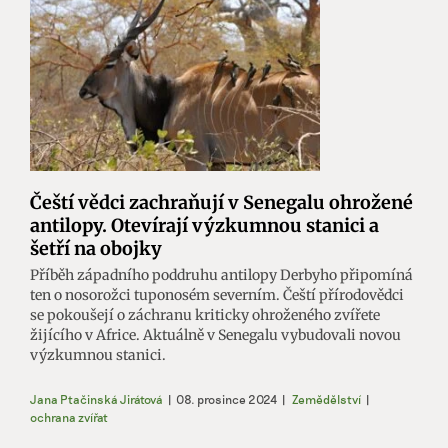
Čeští vědci zachraňují v Senegalu ohrožené
antilopy. Otevírají výzkumnou stanici a
šetří na obojky
Příběh západního poddruhu antilopy Derbyho připomíná
ten o nosorožci tuponosém severním. Čeští přírodovědci
se pokoušejí o záchranu kriticky ohroženého zvířete
žijícího v Africe. Aktuálně v Senegalu vybudovali novou
výzkumnou stanici.
Jana Ptačinská Jirátová
|
08. prosince 2024
|
Zemědělství
|
ochrana zvířat