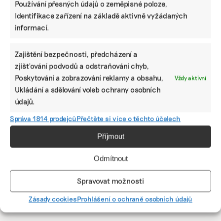
Používání přesných údajů o zeměpisné poloze,
Identifikace zařízení na základě aktivně vyžádaných
informací.
Ryby nasávají z vody „věčné chemikálie“
Zajištění bezpečnosti, předcházení a
jako houby. Nejvíce jich mají dravci,
zjišťování podvodů a odstraňování chyb,
nejméně kapři
Poskytování a zobrazování reklamy a obsahu,
Vždy aktivní
Všudypřítomným, nerozložitelným chemikáliím
Ukládání a sdělování voleb ochrany osobních
charakterizovaným silnou vazbou uhlíku a fluoru jsme
vystaveni dennodenně. Jedním z hlavních zdrojů jsou
údajů.
sladkovodní ryby. Podle českých vědců představuje
Správa 1814 prodejců
Přečtěte si více o těchto účelech
v tuzemsku nejmenší riziko kapr.
Příjmout
Irena Buřívalová
|
01. října 2024
|
Solution Journalism
,
Zemědělství
|
kapr
,
PFAS
,
ryby
,
věčné chemikálie
Odmítnout
Spravovat možnosti
Předchozí
1
···
9
10
11
12
Zásady cookies
Prohlášení o ochraně osobních údajů
13
14
15
···
30
Další