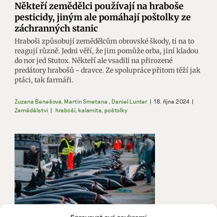
Někteří zemědělci používají na hraboše
pesticidy, jiným ale pomáhají poštolky ze
záchranných stanic
Hraboši způsobují zemědělcům obrovské škody, ti na to
reagují různě. Jedni věří, že jim pomůže orba, jiní kladou
do nor jed Stutox. Někteří ale vsadili na přirozené
predátory hrabošů - dravce. Ze spolupráce přitom těží jak
ptáci, tak farmáři.
Zuzana Benešová
,
Martin Smetana
,
Daniel Lunter
|
18. října 2024
|
Zemědělství
|
hraboši
,
kalamita
,
poštolky