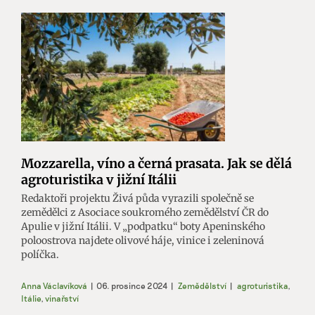
Mozzarella, víno a černá prasata. Jak se dělá
agroturistika v jižní Itálii
Redaktoři projektu Živá půda vyrazili společně se
zemědělci z Asociace soukromého zemědělství ČR do
Apulie v jižní Itálii. V „podpatku“ boty Apeninského
poloostrova najdete olivové háje, vinice i zeleninová
políčka.
Anna Václavíková
|
06. prosince 2024
|
Zemědělství
|
agroturistika
,
Itálie
,
vinařství