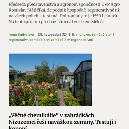
Předseda představenstva a agronom společnosti DVP Agro
Rostislav Mátl říká, že podnik hospodaří regenerativně už
na všech polích, která má. Dohromady to je 1550 hektarů.
Na tento přístup přechází čím dál více zemědělců.
Irena Buřívalová
|
28. listopadu 2024
|
Brandnews
,
Zemědělství
|
regenerativní zemědělství
,
zemědělství regenerativně
„Věčné chemikálie“ v zahrádkách
Nizozemci řeší navážkou zeminy. Testují i
konopí