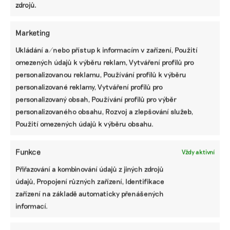
zdrojů.
Ugandský farmář pesticidy nekupuje. Místo
Marketing
nich používá pálivé papričky, líčí dovozce
tamní kávy
Ukládání a/nebo přístup k informacím v zařízení, Použití
omezených údajů k výběru reklam, Vytváření profilů pro
Česká firma Mountain Gorilla Coffee prodává kávu z
Ugandy, kde žijí poslední zástupci největšího lidoopa.
personalizovanou reklamu, Používání profilů k výběru
Procento obratu věnuje mezinárodní organizaci Gorilla
personalizované reklamy, Vytváření profilů pro
Doctors, která se vzácného živočicha ve
personalizovaný obsah, Používání profilů pro výběr
středoafrické divočině snaží chránit.
personalizovaného obsahu, Rozvoj a zlepšování služeb,
Použití omezených údajů k výběru obsahu.
Tomáš Nídr
|
03. října 2024
|
Byznys
,
Zemědělství
|
gorily
,
káva
,
Uganda
Funkce
Vždy aktivní
Přiřazování a kombinování údajů z jiných zdrojů
údajů, Propojení různých zařízení, Identifikace
zařízení na základě automaticky přenášených
informací.