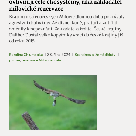
ovlivňují celé ekosystémy, říká zakladatel
milovické rezervace
Krajinu u středočeských Milovic dlouhou dobu pokrývaly
agresivní druhy trav. Až divocí koně, pratuři a zubři ji
změnily k nepoznání. Zakladatel a ředitel České krajiny
Dalibor Dostál velké kopytníky vrací do české krajiny již
od roku 2015.
Karolína Chlumecká
|
28. října 2024
|
Brandnews
,
Zemědělství
|
pratuři
,
rezervace Milovice
,
zubři