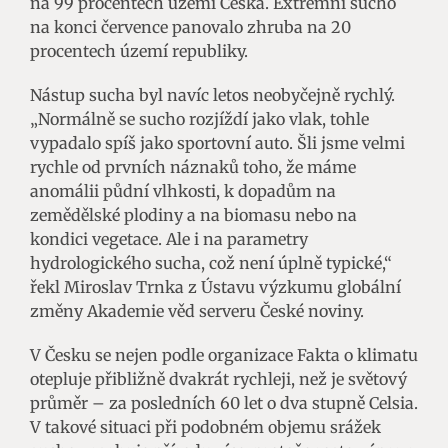
na 99 procentech území Česka. Extrémní sucho
na konci července panovalo zhruba na 20
procentech území republiky.
Nástup sucha byl navíc letos neobyčejně rychlý.
„Normálně se sucho rozjíždí jako vlak, tohle
vypadalo spíš jako sportovní auto. Šli jsme velmi
rychle od prvních náznaků toho, že máme
anomálii půdní vlhkosti, k dopadům na
zemědělské plodiny a na biomasu nebo na
kondici vegetace. Ale i na parametry
hydrologického sucha, což není úplně typické,“
řekl Miroslav Trnka z Ústavu výzkumu globální
změny Akademie věd serveru České noviny.
V Česku se nejen podle organizace Fakta o klimatu
otepluje přibližně dvakrát rychleji, než je světový
průměr – za posledních 60 let o dva stupně Celsia.
V takové situaci při podobném objemu srážek