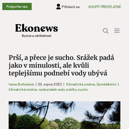
Přeskočit
Podpořte nás
Přihlásit se
KOUPIT PŘEDPLATNÉ
na
obsah
Prší, a přece je sucho. Srážek padá
jako v minulosti, ale kvůli
teplejšímu podnebí vody ubývá
Irena Buřívalová
|
03. srpna 2023
|
Klimatická změna
,
Zemědělství
|
klimatická změna
,
nedostatek vody
,
srážky
,
sucho
Zobrazit
větší
obrázek