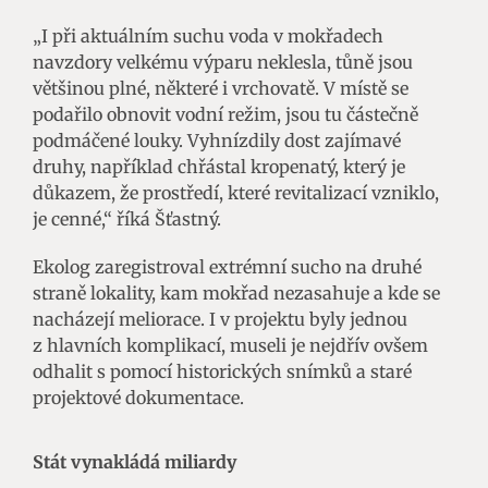
„I při aktuálním suchu voda v mokřadech
navzdory velkému výparu neklesla, tůně jsou
většinou plné, některé i vrchovatě. V místě se
podařilo obnovit vodní režim, jsou tu částečně
podmáčené louky. Vyhnízdily dost zajímavé
druhy, například chřástal kropenatý, který je
důkazem, že prostředí, které revitalizací vzniklo,
je cenné,“ říká Šťastný.
Ekolog zaregistroval extrémní sucho na druhé
straně lokality, kam mokřad nezasahuje a kde se
nacházejí meliorace. I v projektu byly jednou
z hlavních komplikací, museli je nejdřív ovšem
odhalit s pomocí historických snímků a staré
projektové dokumentace.
Stát vynakládá miliardy