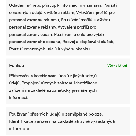
řešit v celých plochách povodí,“ tvrdí Malík.
Ukládání a/nebo přístup k informacím v zařízení, Použití
omezených údajů k výběru reklam, Vytváření profilů pro
Národní plán obnovy podle něj mohl sloužit
personalizovanou reklamu, Používání profilů k výběru
k tomu, aby se rozjela dobrá adaptace. „Výzvy jsou
personalizované reklamy, Vytváření profilů pro
ale na projekty, které program nepředfinancuje. A
personalizovaný obsah, Používání profilů pro výběr
co víc, pokud se nepodaří nebo nestihnou
personalizovaného obsahu, Rozvoj a zlepšování služeb,
v šibeniční lhůtě do roku 2025, je potřeba celou
Použití omezených údajů k výběru obsahu.
dotaci vrátit, což je v tomto případě příliš
riskantní,“ upozorňuje Malík.
Funkce
Vždy aktivní
„Národní plán obnovy byl původně vymyšlen
Přiřazování a kombinování údajů z jiných zdrojů
dobře, nicméně dopadlo to tak, že nastavené
údajů, Propojení různých zařízení, Identifikace
podmínky ‚vyoutovaly‘ všechny krom největších
zařízení na základě automaticky přenášených
státních institucí. V takovém projektu můžete
informací.
narazit na různé úřední překážky, mnohé resorty
jdou úplně proti sobě, například ministerstvo pro
Používání přesných údajů o zeměpisné poloze,
místní rozvoj v tom vyniká,“ kritizuje. Malík státu
Identifikace zařízení na základě aktivně vyžádaných
nabízí vlastní adaptační model s názvem Živá
informací.
krajina, který je podle něj možné v případě zájmu