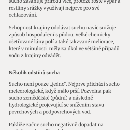
sucho zasahuje přírodu více, protože roste výpar a
rostliny srážky využívají nejprve pro své
ochlazování.
Schopnost krajiny odolávat suchu navíc snižuje
způsob hospodaření s půdou. Velké chemicky
ošetřované lány polí a také takzvané meliorace,
které v minulosti měly za úkol ve většině případů
vodu z krajiny odvádět.
Několik odstínů sucha
Sucho není pouze „jedno“. Nejprve přichází sucho
meteorologické, když málo prší. Pozvolna pak
sucho zemědělské (půdní) a následně
hydrologické projevující se snížením stavu
povrchových a podpovrchových vod.
Pakliže začne sucho negativně dopadat na