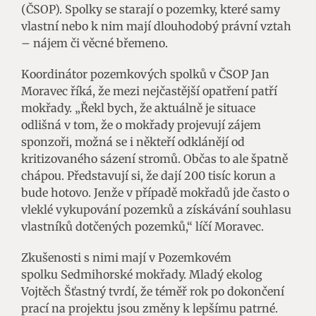
(ČSOP). Spolky se starají o pozemky, které samy
vlastní nebo k nim mají dlouhodobý právní vztah
– nájem či věcné břemeno.
Koordinátor pozemkových spolků v ČSOP Jan
Moravec říká, že mezi nejčastější opatření patří
mokřady. „Řekl bych, že aktuálně je situace
odlišná v tom, že o mokřady projevují zájem
sponzoři, možná se i někteří odklánějí od
kritizovaného sázení stromů. Občas to ale špatně
chápou. Představují si, že dají 200 tisíc korun a
bude hotovo. Jenže v případě mokřadů jde často o
vleklé vykupování pozemků a získávání souhlasu
vlastníků dotčených pozemků,“ líčí Moravec.
Zkušenosti s nimi mají v Pozemkovém
spolku Sedmihorské mokřady. Mladý ekolog
Vojtěch Šťastný tvrdí, že téměř rok po dokončení
prací na projektu jsou změny k lepšímu patrné.