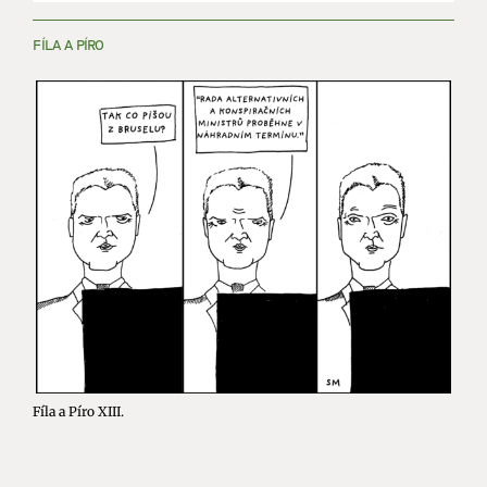
FÍLA A PÍRO
Fíla a Píro XIII.