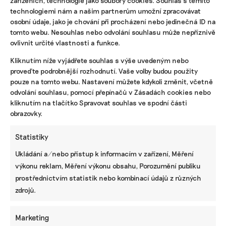
technologiemi nám a našim partnerům umožní zpracovávat
KLIMATICKÁ ZMĚNA, KOMENTÁŘE
osobní údaje, jako je chování při procházení nebo jedinečná ID na
Výheň ve městech pomáhá tlumit zeleň a
tomto webu. Nesouhlas nebo odvolání souhlasu může nepříznivě
voda. Dokud ale splachujeme pitnou vodou,
ovlivnit určité vlastnosti a funkce.
jsou řešení jen povrchní
Kliknutím níže vyjádřete souhlas s výše uvedeným nebo
proveďte podrobnější rozhodnutí. Vaše volby budou použity
Lhůta na projekty je podle kritiků „šibeniční“
pouze na tomto webu. Nastavení můžete kdykoli změnit, včetně
odvolání souhlasu, pomocí přepínačů v Zásadách cookies nebo
Předseda spolku Živá voda Jiří Malík se k vládním
kliknutím na tlačítko Spravovat souhlas ve spodní části
plánům a investicím staví skepticky. „Upřímně je
obrazovky.
těžké neztrácet naději na skutečnou změnu,
Statistiky
protože veškeré koncepce byly zatím naprosto
nesystémové. Stát řeší adaptaci krajiny na sucho
Ukládání a/nebo přístup k informacím v zařízení, Měření
jednotlivými vodohospodářskými opatřeními v
výkonu reklam, Měření výkonu obsahu, Porozumění publiku
místech, kde je pro něj jednoduché dohodnout se s
prostřednictvím statistik nebo kombinací údajů z různých
pár vlastníky. Jedná se ale jen o bodové projekty,
zdrojů.
které na sebe nenavazují, což je úplně špatně. Celé
by to spolu mělo hrát jako orchestr – jednotlivá
Marketing
opatření na sebe musí navazovat, podporovat se a