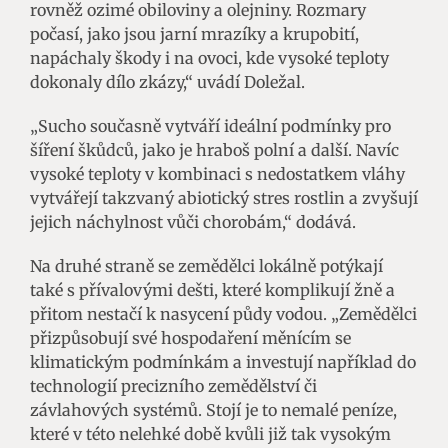
rovněž ozimé obiloviny a olejniny. Rozmary
počasí, jako jsou jarní mrazíky a krupobití,
napáchaly škody i na ovoci, kde vysoké teploty
dokonaly dílo zkázy,“ uvádí Doležal.
„Sucho současně vytváří ideální podmínky pro
šíření škůdců, jako je hraboš polní a další. Navíc
vysoké teploty v kombinaci s nedostatkem vláhy
vytvářejí takzvaný abiotický stres rostlin a zvyšují
jejich náchylnost vůči chorobám,“ dodává.
Na druhé straně se zemědělci lokálně potýkají
také s přívalovými dešti, které komplikují žně a
přitom nestačí k nasycení půdy vodou. „Zemědělci
přizpůsobují své hospodaření měnícím se
klimatickým podmínkám a investují například do
technologií precizního zemědělství či
závlahových systémů. Stojí je to nemalé peníze,
které v této nelehké době kvůli již tak vysokým