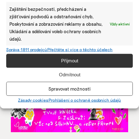
replikovat na celou Českou republiku.
Zajištění bezpečnosti, předcházení a
zjišťování podvodů a odstraňování chyb,
Poskytování a zobrazování reklamy a obsahu,
Vždy aktivní
Ukládání a sdělování voleb ochrany osobních
údajů.
Správa 1811 prodejců
Přečtěte si více o těchto účelech
IRENA BUŘÍVALOVÁ
Irena prošla MF Dnes nebo ekonomickými týdeníky Euro a
Příjmout
Czech Business Weekly. Nejradši píše o věčných chemikáliích
v oblečení, ekologickém zemědělství, odpadech, rychlé módě
Odmítnout
a bioplastech.
Spravovat možnosti
Reklama
Zásady cookies
Prohlášení o ochraně osobních údajů