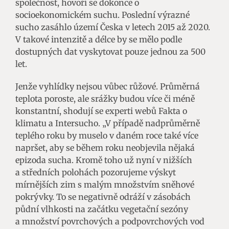
společnost, hovoří se dokonce o
socioekonomickém suchu. Poslední výrazné
sucho zasáhlo území Česka v letech 2015 až 2020.
V takové intenzitě a délce by se mělo podle
dostupných dat vyskytovat pouze jednou za 500
let.
Jenže vyhlídky nejsou vůbec růžové. Průměrná
teplota poroste, ale srážky budou více či méně
konstantní, shodují se experti webů Fakta o
klimatu a Intersucho. „V případě nadprůměrně
teplého roku by muselo v daném roce také více
napršet, aby se během roku neobjevila nějaká
epizoda sucha. Kromě toho už nyní v nižších
a středních polohách pozorujeme výskyt
mírnějších zim s malým množstvím sněhové
pokrývky. To se negativně odráží v zásobách
půdní vlhkosti na začátku vegetační sezóny
a množství povrchových a podpovrchových vod