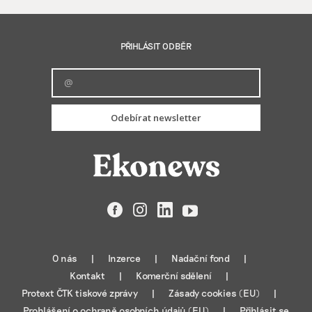
PŘIHLÁSIT ODBĚR
Odebírat newsletter
Facebook
Instagram
LinkedIn
YouTube
O nás
Inzerce
Nadační fond
Kontakt
Komerční sdělení
Protext ČTK tiskové zprávy
Zásady cookies (EU)
Prohlášení o ochraně osobních údajů (EU)
Přihlásit se