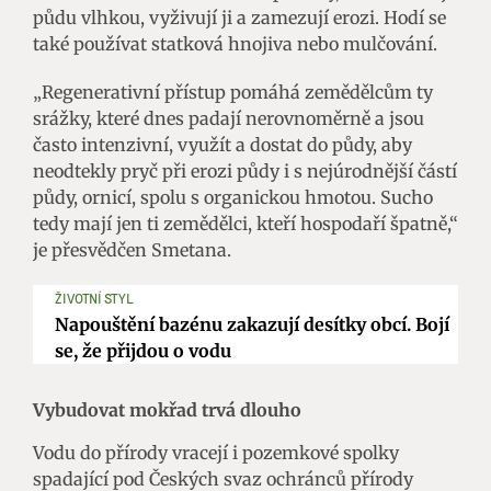
půdu vlhkou, vyživují ji a zamezují erozi. Hodí se
také používat statková hnojiva nebo mulčování.
„Regenerativní přístup pomáhá zemědělcům ty
srážky, které dnes padají nerovnoměrně a jsou
často intenzivní, využít a dostat do půdy, aby
neodtekly pryč při erozi půdy i s nejúrodnější částí
půdy, ornicí, spolu s organickou hmotou. Sucho
tedy mají jen ti zemědělci, kteří hospodaří špatně,“
je přesvědčen Smetana.
ŽIVOTNÍ STYL
Napouštění bazénu zakazují desítky obcí. Bojí
se, že přijdou o vodu
Vybudovat mokřad trvá dlouho
Vodu do přírody vracejí i pozemkové spolky
spadající pod Českých svaz ochránců přírody