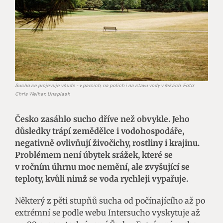
Sucho se projevuje všude - v parcích, na polích i na stavu vody v řekách. Foto:
Chris Weiher, Unsplash
Česko zasáhlo sucho dříve než obvykle. Jeho
důsledky trápí zemědělce i vodohospodáře,
negativně ovlivňují živočichy, rostliny i krajinu.
Problémem není úbytek srážek, které se
v ročním úhrnu moc nemění, ale zvyšující se
teploty, kvůli nimž se voda rychleji vypařuje.
Některý z pěti stupňů sucha od počínajícího až po
extrémní se podle webu Intersucho vyskytuje až