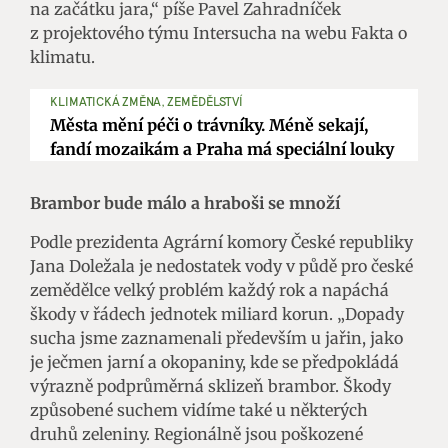
na začátku jara,“ píše Pavel Zahradníček
z projektového týmu Intersucha na webu Fakta o
klimatu.
KLIMATICKÁ ZMĚNA, ZEMĚDĚLSTVÍ
Města mění péči o trávníky. Méně sekají,
fandí mozaikám a Praha má speciální louky
Brambor bude málo a hraboši se množí
Podle prezidenta Agrární komory České republiky
Jana Doležala je nedostatek vody v půdě pro české
zemědělce velký problém každý rok a napáchá
škody v řádech jednotek miliard korun. „Dopady
sucha jsme zaznamenali především u jařin, jako
je ječmen jarní a okopaniny, kde se předpokládá
výrazně podprůměrná sklizeň brambor. Škody
způsobené suchem vidíme také u některých
druhů zeleniny. Regionálně jsou poškozené