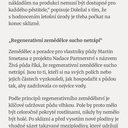
nákladům na produkci nemusí být dostupné pro
každého pěstitele,“ popisuje Doležal s tím, že
s hodnocením letošní úrody je třeba počkat na
konec sklizně.
„Regenerativní zemědělce sucho netrápí“
Zemědělec a poradce pro vlastníky půdy Martin
Smetana z projektu Nadace Partnerství s názvem
Živá půda říká, že regenerativní zemědělce sucho
netrápí. Jsou to ti, kteří si na svých polích nebo
jejich částech vyzkoušeli, jak hospodařit s půdou
tak, aby zadržovala co nejvíce vody.
Podle principů regenerativního zemědělství je
klíčové udržovat půdu vlhkou. Pole by proto mělo
být celoročně pokryté rostlinami, nikdy by nemělo
být holé. Po sklizni a před vysetím nové plodiny je
vhodné sázet takzvané meziplodiny, které udržují