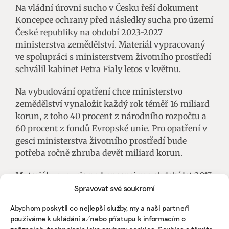
Na vládní úrovni sucho v Česku řeší dokument
Koncepce ochrany před následky sucha pro území
České republiky na období 2023-2027
ministerstva zemědělství. Materiál vypracovaný
ve spolupráci s ministerstvem životního prostředí
schválil kabinet Petra Fialy letos v květnu.
Na vybudování opatření chce ministerstvo
zemědělství vynaložit každý rok téměř 16 miliard
korun, z toho 40 procent z národního rozpočtu a
60 procent z fondů Evropské unie. Pro opatření v
gesci ministerstva životního prostředí bude
potřeba ročně zhruba devět miliard korun.
Materiál navazuje na koncepci pro období let 2017
až 2022. V těchto letech resort zemědělství
Spravovat své soukromí
vynaložil na prevenci proti suchu každoročně 13,2
Abychom poskytli co nejlepší služby, my a naši partneři
miliardy korun a ministerstvo životního prostředí
používáme k ukládání a/nebo přístupu k informacím o
2,7 miliardy.
zařízeních, technologie jako soubory cookies. Souhlas s těmito