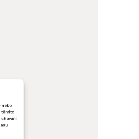
a/nebo
s těmito
e chování
lasu