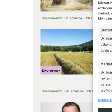
Kliknutí
rozhodnu
změnit, 
Irena Buřívalová
|
11. prosince 2025
|
Zemědělství
kliknutí
Statis
Ukládán
výkonu
údajů z
Market
Ukládán
reklam,
persona
profilů
Irena Buřívalová
|
03. prosince 2025
|
ESG
|
inset
omezen
Správa 1
Funkc