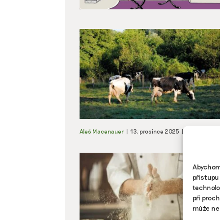
Aleš Macenauer
|
13. prosince 2025
|
Zemědělstv
Abychom 
přístupu
technolo
při proc
může nep