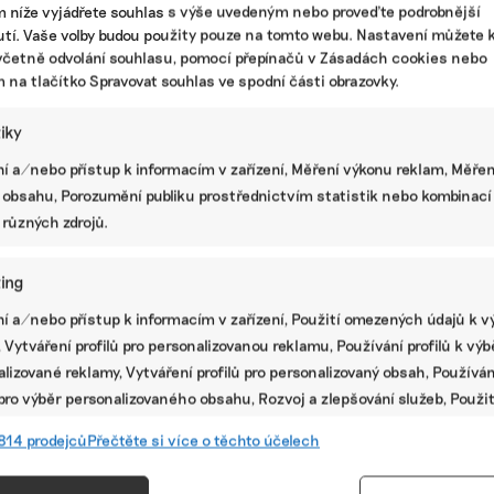
hospodaření, dostupné jsou ale i mouky v bio
m níže vyjádřete souhlas s výše uvedeným nebo proveďte podrobnější
kvalitě. Liší se nějak při pečení?
tí. Vaše volby budou použity pouze na tomto webu. Nastavení můžete k
včetně odvolání souhlasu, pomocí přepínačů v Zásadách cookies nebo
|
pekárny
,
regenerativní zemědělství
,
zemědělství regenerativně
m na tlačítko Spravovat souhlas ve spodní části obrazovky.
tiky
Snižování emisí v potravinářství.
Společnost Klim nabírá české
í a/nebo přístup k informacím v zařízení, Měření výkonu reklam, Měřen
regenerativní farmáře na „insetování“
 obsahu, Porozumění publiku prostřednictvím statistik nebo kombinací
Zlepšování kvality půdy regenerativním
 různých zdrojů.
zemědělstvím se v Česku postupně ujímá. Na trh
nyní vstupuje společnost Klim, která chce velkým
ing
producentům potravin a řetězcům pomoci shánět
dodavatele ochotné začít takto hospodařit.
í a/nebo přístup k informacím v zařízení, Použití omezených údajů k v
Farmářům slibuje přivýdělek, těm druhým nižší
 Vytváření profilů pro personalizovanou reklamu, Používání profilů k vý
emise.
lizované reklamy, Vytváření profilů pro personalizovaný obsah, Používán
 pro výběr personalizovaného obsahu, Rozvoj a zlepšování služeb, Použit
ting
,
regenerativní zemědělství
,
uhlíkové offsety
ých údajů k výběru obsahu.
814 prodejců
Přečtěte si více o těchto účelech
Z regenerativního obilí kynutou
buchtu neupečete, tvrdí mlynář Daniel
e
Vžd