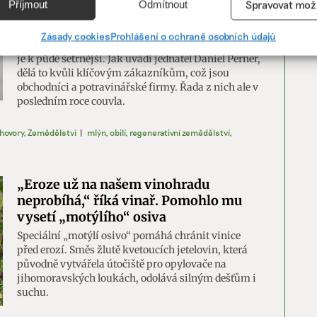
Příjmout
Odmítnout
Spravovat mož
Perner
vání a kombinování údajů z jiných zdrojů údajů, Propojení různých
Zhruba třetina obilí, z něhož vyrábí mouku Mlýn
í, Identifikace zařízení na základě automaticky přenášených
Zásady cookies
Prohlášení o ochraně osobních údajů
Perner pochází z regenerativního zemědělství, které
cí.
je k půdě šetrnější. Jak uvádí jednatel Daniel Perner,
dělá to kvůli klíčovým zákazníkům, což jsou
obchodníci a potravinářské firmy. Řada z nich ale v
ání přesných údajů o zeměpisné poloze, Identifikace zařízení na zá
posledním roce couvla.
ě vyžádaných informací.
hovory
,
Zemědělství
|
mlýn
,
obilí
,
regenerativní zemědělství
,
ění bezpečnosti, předcházení a zjišťování podvodů a
ňování chyb, Poskytování a zobrazování reklamy a obsahu,
Vžd
ní a sdělování voleb ochrany osobních údajů.
„Eroze už na našem vinohradu
neprobíhá,“ říká vinař. Pomohlo mu
vysetí „motýlího“ osiva
Speciální „motýlí osivo“ pomáhá chránit vinice
před erozí. Směs žlutě kvetoucích jetelovin, která
původně vytvářela útočiště pro opylovače na
jihomoravských loukách, odolává silným dešťům i
suchu.