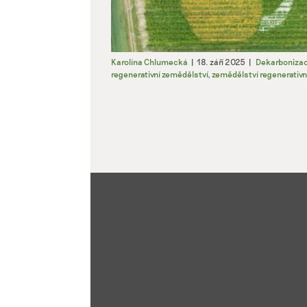
Karolína Chlumecká
|
18. září 2025
|
Dekarboniza
regenerativní zemědělství
,
zemědělství regenerativ