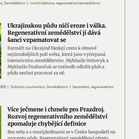
ta
,
Zemědělství
|
motýlí dálnice
,
regenerativní zemědělství
,
Ukrajinskou půdu ničí eroze i válka.
Regenerativní zemědělství jí dává
šanci vzpamatovat se
Farmáři na Ukrajině hledají cestu k obnově
nejúrodnějších polí světa, která jsou vyčerpaná
intenzivním zemědělstvím. Mykhailo Voitovyk a
Mykhailo Drahančuk se rozhodli odložit pluh a
půdu nechat pracovat za ně.
2025
|
Solution Journalism
,
Zemědělství
|
bezorební
,
regenerativní
Více ječmene i chmele pro Prazdroj.
Rozvoj regenerativního zemědělství
zpomaluje chybějící definice
Bez orby a s meziplodinami se v Česku hospodaří na
procentu půdy. Regenerativní zemědělství přesto