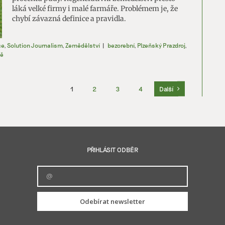
láká velké firmy i malé farmáře. Problémem je, že
chybí závazná definice a pravidla.
ce
,
Solution Journalism
,
Zemědělství
|
bezorební
,
Plzeňský Prazdroj
,
ně
1
2
3
4
Další
PŘIHLÁSIT ODBĚR
Odebírat newsletter