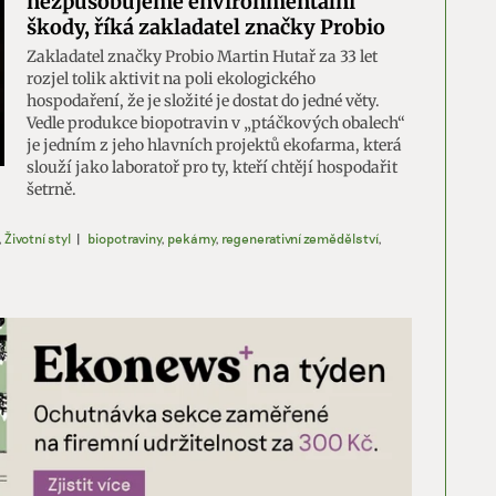
nezpůsobujeme environmentální
škody, říká zakladatel značky Probio
Zakladatel značky Probio Martin Hutař za 33 let
rozjel tolik aktivit na poli ekologického
hospodaření, že je složité je dostat do jedné věty.
Vedle produkce biopotravin v „ptáčkových obalech“
je jedním z jeho hlavních projektů ekofarma, která
slouží jako laboratoř pro ty, kteří chtějí hospodařit
šetrně.
,
Životní styl
|
biopotraviny
,
pekárny
,
regenerativní zemědělství
,