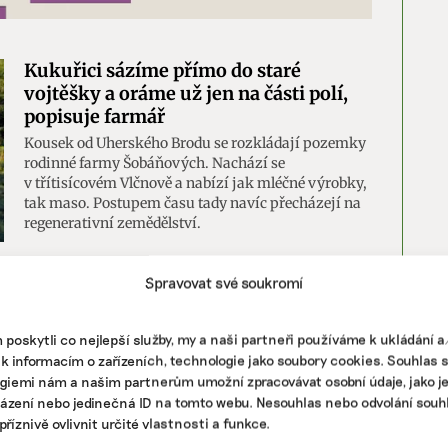
Kukuřici sázíme přímo do staré
vojtěšky a oráme už jen na části polí,
popisuje farmář
Kousek od Uherského Brodu se rozkládají pozemky
rodinné farmy Šobáňových. Nachází se
v třítisícovém Vlčnově a nabízí jak mléčné výrobky,
tak maso. Postupem času tady navíc přecházejí na
regenerativní zemědělství.
í
|
mlékarna
,
regenerativní zemědělství
Spravovat své soukromí
Mouky z regenerativního farmaření
poskytli co nejlepší služby, my a naši partneři používáme k ukládání 
vykynou stejně jako konvenční. „Je to
 k informacím o zařízeních, technologie jako soubory cookies. Souhlas 
v rukou,“ shodují se pekaři
giemi nám a našim partnerům umožní zpracovávat osobní údaje, jako j
Na trhu je nepřeberné množství mouk, od
házení nebo jedinečná ID na tomto webu. Nesouhlas nebo odvolání souh
klasických až po alternativní, jako jsou špaldová či
říznivě ovlivnit určité vlastnosti a funkce.
pohanková. Většina pochází z konvenčního