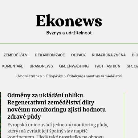
ZEMĚDĚLSTVÍ
DEKARBONIZACE
ODPADY
KLIMATICKÁ ZMĚNA
BI
KOMENTÁŘE
BRANDNEWS
GREENWASHING
FAST FASHION
SPECI
Úvodní stránka
Příspěvky
Štítek:
regenerativní zemědělství
Odměny za ukládání uhlíku.
Regenerativní zemědělství díky
novému monitoringu zjistí hodnotu
zdravé půdy
Evropská unie zavádí jednotný monitoring půdy,
který má zvrátit její špatný stav napříč
kontinentem. Hledá také prostředky na obnovu.