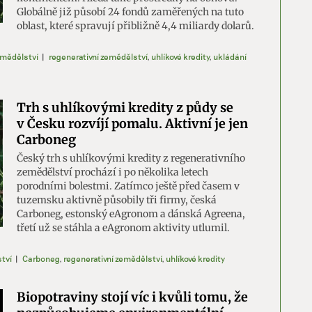
Globálně již působí 24 fondů zaměřených na tuto
oblast, které spravují přibližně 4,4 miliardy dolarů.
mědělství
|
regenerativní zemědělství
,
uhlíkové kredity
,
ukládání
Trh s uhlíkovými kredity z půdy se
v Česku rozvíjí pomalu. Aktivní je jen
Carboneg
Český trh s uhlíkovými kredity z regenerativního
zemědělství prochází i po několika letech
porodními bolestmi. Zatímco ještě před časem v
tuzemsku aktivně působily tři firmy, česká
Carboneg, estonský eAgronom a dánská Agreena,
třetí už se stáhla a eAgronom aktivity utlumil.
tví
|
Carboneg
,
regenerativní zemědělství
,
uhlíkové kredity
Biopotraviny stojí víc i kvůli tomu, že