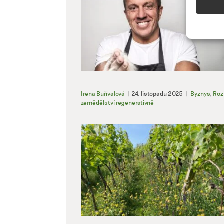
Přiřazo
zařízen
informa
Použív
aktivn
Irena Buřívalová
|
24. listopadu 2025
|
Byznys
,
Roz
Zajišt
zemědělství regenerativně
odstra
Ukládá