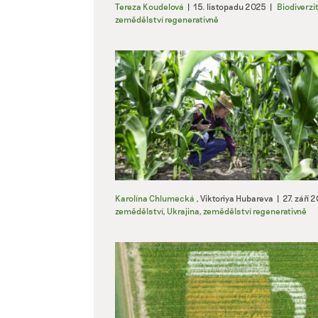
Tereza Koudelová
|
15. listopadu 2025
|
Biodiverzi
zemědělství regenerativně
Karolína Chlumecká
,
Viktoriya Hubareva
|
27. září 
zemědělství
,
Ukrajina
,
zemědělství regenerativně