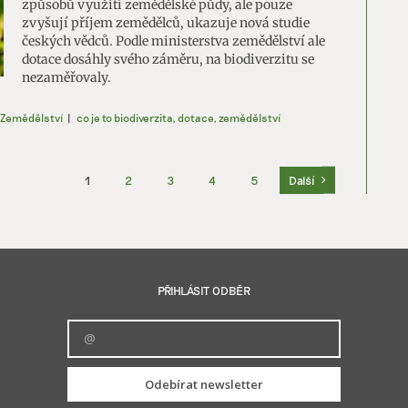
způsobů využití zemědělské půdy, ale pouze
zvyšují příjem zemědělců, ukazuje nová studie
českých vědců. Podle ministerstva zemědělství ale
dotace dosáhly svého záměru, na biodiverzitu se
nezaměřovaly.
Zemědělství
|
co je to biodiverzita
,
dotace
,
zemědělství
1
2
3
4
5
Další
PŘIHLÁSIT ODBĚR
Odebírat newsletter