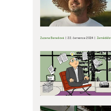
Zuzana Benešová
|
22. července 2024
|
Zemědělst