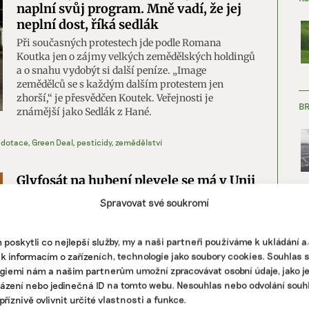
naplní svůj program. Mně vadí, že jej
neplní dost, říká sedlák
Při současných protestech jde podle Romana
Koutka jen o zájmy velkých zemědělských holdingů
a o snahu vydobýt si další peníze. „Image
zemědělců se s každým dalším protestem jen
zhorší,“ je přesvědčen Koutek. Veřejnosti je
B
známější jako Sedlák z Hané.
dotace
,
Green Deal
,
pesticidy
,
zemědělství
Glyfosát na hubení plevele se má v Unii
používat dalších deset let. Jeho vliv na
Spravovat své soukromí
zdraví se stále řeší
ZJ
V Evropské unii se smí používat glyfosát dalších
poskytli co nejlepší služby, my a naši partneři používáme k ukládání 
deset let. O prodloužení licence herbicidu, který
 k informacím o zařízeních, technologie jako soubory cookies. Souhlas 
začal jako první prodávat americká společnost
giemi nám a našim partnerům umožní zpracovávat osobní údaje, jako j
Monsanto v produktu s názvem RoundUp, rozhodla
házení nebo jedinečná ID na tomto webu. Nesouhlas nebo odvolání souh
Evropská komise na konci loňského roku.
Ekologické organizace přesto před použitím látky
říznivě ovlivnit určité vlastnosti a funkce.