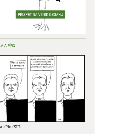
LA A PÍRO
a a Píro XIII.