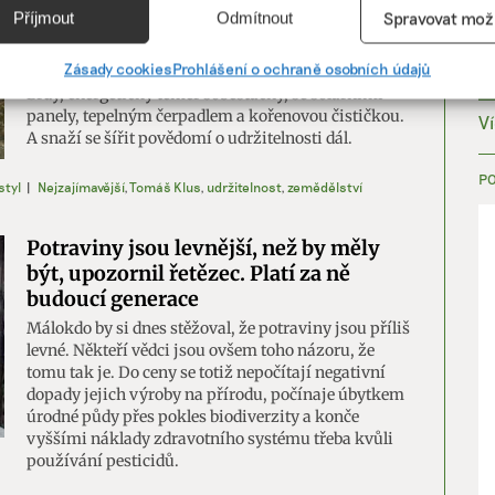
e
Vžd
„udělej si radost“, říká Tomáš Klus
Příjmout
Odmítnout
Spravovat mož
vání a kombinování údajů z jiných zdrojů údajů, Propojení různých
Před sedmi lety si písničkář, textař, skladatel a herec
í, Identifikace zařízení na základě automaticky přenášených
Zásady cookies
Prohlášení o ochraně osobních údajů
Tomáš Klus s rodinou postavil dům v Mníšku pod
cí.
Brdy, energeticky téměř soběstačný, se solárními
panely, tepelným čerpadlem a kořenovou čističkou.
V
A snaží se šířit povědomí o udržitelnosti dál.
ání přesných údajů o zeměpisné poloze, Identifikace zařízení na zá
ě vyžádaných informací.
P
styl
|
Nejzajímavější
,
Tomáš Klus
,
udržitelnost
,
zemědělství
ění bezpečnosti, předcházení a zjišťování podvodů a
Potraviny jsou levnější, než by měly
ňování chyb, Poskytování a zobrazování reklamy a obsahu,
Vžd
být, upozornil řetězec. Platí za ně
ní a sdělování voleb ochrany osobních údajů.
budoucí generace
Málokdo by si dnes stěžoval, že potraviny jsou příliš
levné. Někteří vědci jsou ovšem toho názoru, že
tomu tak je. Do ceny se totiž nepočítají negativní
dopady jejich výroby na přírodu, počínaje úbytkem
úrodné půdy přes pokles biodiverzity a konče
vyššími náklady zdravotního systému třeba kvůli
používání pesticidů.