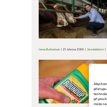
Irena Buřívalová
|
21. března 2024
|
Zemědělství
|
Abychom 
přístupu
technolo
při proc
může nep