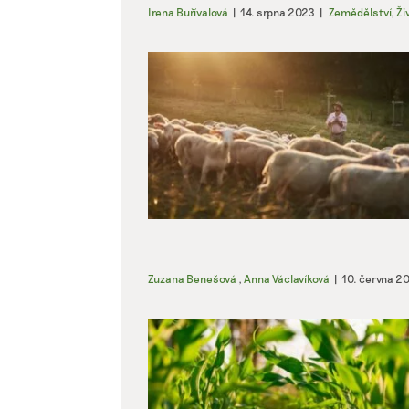
Irena Buřívalová
|
14. srpna 2023
|
Zemědělství
,
Ži
Zuzana Benešová
,
Anna Václavíková
|
10. června 2