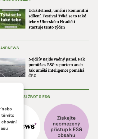
Udržitelnost, umění i komunitní
sdílení. Festival Týká se to také
tebe v Uherském Hradišti
startuje tento týden
RANDNEWS
Nejdřív najde vadný panel. Pak
pomůže s ESG reportem aneb
Jak umělá inteligence pomáhá
ČEZ
EDNODUŠTE SI ŽIVOT S ESG
a/nebo
s těmito
e chování
lasu