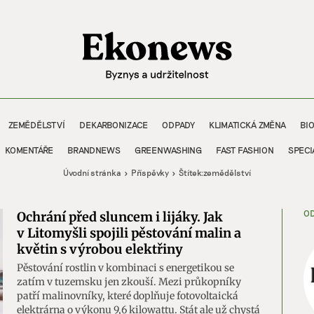
ZEMĚDĚLSTVÍ
DEKARBONIZACE
ODPADY
KLIMATICKÁ ZMĚNA
BI
KOMENTÁŘE
BRANDNEWS
GREENWASHING
FAST FASHION
SPECI
Úvodní stránka
Příspěvky
Štítek:
zemědělství
OD
Ochrání před sluncem i lijáky. Jak
v Litomyšli spojili pěstování malin a
květin s výrobou elektřiny
Pěstování rostlin v kombinaci s energetikou se
zatím v tuzemsku jen zkouší. Mezi průkopníky
patří malinovníky, které doplňuje fotovoltaická
elektrárna o výkonu 9,6 kilowattu. Stát ale už chystá