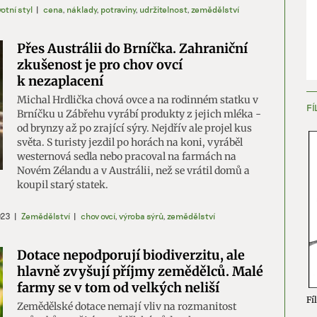
votní styl
|
cena
,
náklady
,
potraviny
,
udržitelnost
,
zemědělství
Přes Austrálii do Brníčka. Zahraniční
zkušenost je pro chov ovcí
k nezaplacení
Michal Hrdlička chová ovce a na rodinném statku v
FÍ
Brníčku u Zábřehu vyrábí produkty z jejich mléka -
od brynzy až po zrající sýry. Nejdřív ale projel kus
světa. S turisty jezdil po horách na koni, vyráběl
westernová sedla nebo pracoval na farmách na
Novém Zélandu a v Austrálii, než se vrátil domů a
koupil starý statek.
023
|
Zemědělství
|
chov ovcí
,
výroba sýrů
,
zemědělství
Dotace nepodporují biodiverzitu, ale
hlavně zvyšují příjmy zemědělců. Malé
farmy se v tom od velkých neliší
Fíl
Zemědělské dotace nemají vliv na rozmanitost