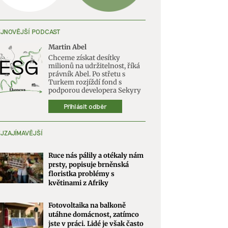
JNOVĚJŠÍ PODCAST
Martin Abel
Chceme získat desítky
milionů na udržitelnost, říká
právník Abel. Po střetu s
Turkem rozjíždí fond s
podporou developera Sekyry
Přihlásit odběr
JZAJÍMAVĚJŠÍ
Ruce nás pálily a otékaly nám
prsty, popisuje brněnská
floristka problémy s
květinami z Afriky
Fotovoltaika na balkoně
utáhne domácnost, zatímco
jste v práci. Lidé je však často