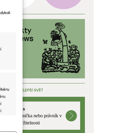
dykoli
í
ýběru
ÁCE, KTERÁ ZLEPŠÍ SVĚT
běru
í
mutualus
í
Stáž: právnička nebo právník v
oblasti udržitelnosti