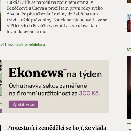
Lukáš Drlík se narodil na rodinném statku v
Bezděkově u Úsova a prožil tam první roky svého
života. Po přestěhování rodiny do Zábřeha tam
trávil každé prázdniny. Statek ho tak uchvátil, že se
v 19 letech do Bezděkova vrátil a vybudoval tam
levandulovou farmu.
ví
|
levandule
,
zemědělství
ST
Protestující zemědělci se bojí, že vláda
KO