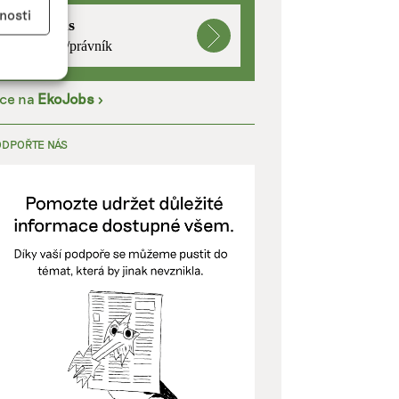
y aktivní
nosti
mutualus
právnička/právník
íce na
EkoJobs
>
kladě
ODPOŘTE NÁS
y aktivní