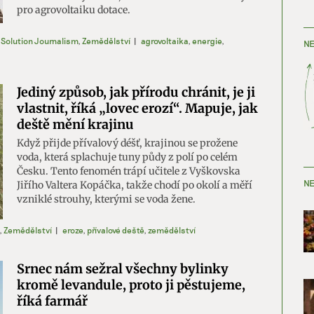
pro agrovoltaiku dotace.
,
Solution Journalism
,
Zemědělství
|
agrovoltaika
,
energie
,
NE
Jediný způsob, jak přírodu chránit, je ji
vlastnit, říká „lovec erozí“. Mapuje, jak
deště mění krajinu
Když přijde přívalový déšť, krajinou se prožene
voda, která splachuje tuny půdy z polí po celém
Česku. Tento fenomén trápí učitele z Vyškovska
NE
Jiřího Valtera Kopáčka, takže chodí po okolí a měří
vzniklé strouhy, kterými se voda žene.
,
Zemědělství
|
eroze
,
přívalové deště
,
zemědělství
Srnec nám sežral všechny bylinky
kromě levandule, proto ji pěstujeme,
říká farmář