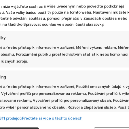
varují.
m níže vyjádřete souhlas s výše uvedeným nebo proveďte podrobnější
tí. Vaše volby budou použity pouze na tomto webu. Nastavení můžete k
í
|
glyfosát
,
herbicidy
,
zdraví
,
zemědělství
včetně odvolání souhlasu, pomocí přepínačů v Zásadách cookies nebo
m na tlačítko Spravovat souhlas ve spodní části obrazovky.
Uhlíkové kredity mohou nahradit
dotace zemědělcům. Pokud je chtějí
tiky
firmy využívat, musíme je ale měřit,
í a/nebo přístup k informacím v zařízení, Měření výkonu reklam, Měřen
říká vědec
 obsahu, Porozumění publiku prostřednictvím statistik nebo kombinací
Ukládání uhlíku do půdy prostřednictvím
 různých zdrojů.
regenerativního zemědělství je užitečné a peníze za
takto nakoupené uhlíkové kredity mohou časem
nahradit zemědělské dotace, myslí si vědecko-
ing
výzkumný pracovník Filip Mercl z Katedry
í a/nebo přístup k informacím v zařízení, Použití omezených údajů k v
agroenvironmentální chemie a výživy rostlin České
PR
zemědělské univerzity v Praze.
 Vytváření profilů pro personalizovanou reklamu, Používání profilů k vý
lizované reklamy, Vytváření profilů pro personalizovaný obsah, Používán
|
biochar
,
offsety
,
uhlíkové kredity
,
zemědělství
 pro výběr personalizovaného obsahu, Rozvoj a zlepšování služeb, Použit
ých údajů k výběru obsahu.
811 prodejců
Přečtěte si více o těchto účelech
Osm měsíců jsem si nic nového
nekoupil, i když mozek někdy křičí