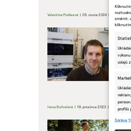
Kliknutí
rozhodnu
Valentina Podlesná
|
05. února 2024
|
Zemědělstv
změnit, 
kliknutí
Statis
Ukládán
výkonu
údajů z
Market
Ukládán
reklam,
persona
Irena Buřívalová
|
19. prosince 2023
|
Zemědělství
profilů
omezen
Správa 1