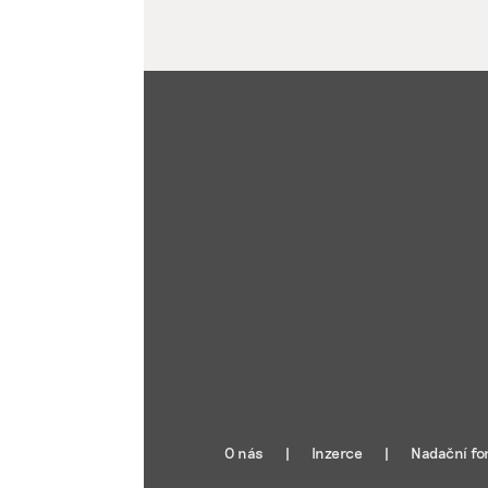
O nás
Inzerce
Nadační fo