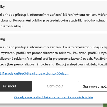
tiky
í a/nebo přístup k informacím v zařízení, Měření výkonu reklam, Měřen
 obsahu, Porozumění publiku prostřednictvím statistik nebo kombinací
 různých zdrojů.
ing
í a/nebo přístup k informacím v zařízení, Použití omezených údajů k v
 Vytváření profilů pro personalizovanou reklamu, Používání profilů k vý
lizované reklamy, Vytváření profilů pro personalizovaný obsah, Používán
 pro výběr personalizovaného obsahu, Rozvoj a zlepšování služeb, Použit
ých údajů k výběru obsahu.
PR
811 prodejců
Přečtěte si více o těchto účelech
e
Vžd
Příjmout
Odmítnout
Spravovat mož
vání a kombinování údajů z jiných zdrojů údajů, Propojení různých
í, Identifikace zařízení na základě automaticky přenášených
Zásady cookies
Prohlášení o ochraně osobních údajů
cí.