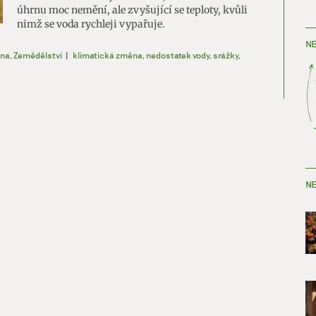
úhrnu moc nemění, ale zvyšující se teploty, kvůli
nimž se voda rychleji vypařuje.
NE
ěna
,
Zemědělství
|
klimatická změna
,
nedostatek vody
,
srážky
,
NE