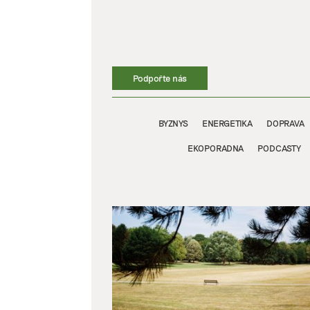
Přeskočit
na
obsah
Podpořte nás
BYZNYS
ENERGETIKA
DOPRAVA
EKOPORADNA
PODCASTY