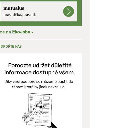
mutualus
kladě
právnička/právník
íce na
EkoJobs
>
y aktivní
ODPOŘTE NÁS