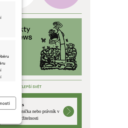
í
ýběru
běru
í
í
ÁCE, KTERÁ ZLEPŠÍ SVĚT
y aktivní
nosti
mutualus
Stáž: právnička nebo právník v
oblasti udržitelnosti