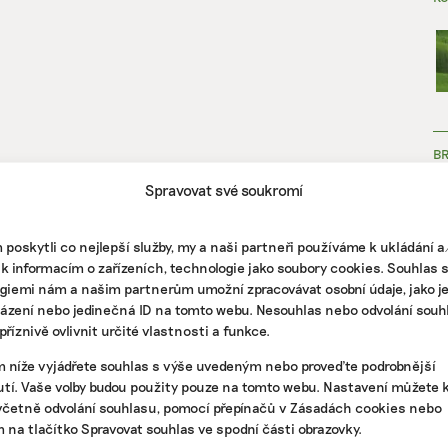
B
Spravovat své soukromí
poskytli co nejlepší služby, my a naši partneři používáme k ukládání 
 k informacím o zařízeních, technologie jako soubory cookies. Souhlas 
giemi nám a našim partnerům umožní zpracovávat osobní údaje, jako j
házení nebo jedinečná ID na tomto webu. Nesouhlas nebo odvolání souh
ZJ
říznivě ovlivnit určité vlastnosti a funkce.
m níže vyjádřete souhlas s výše uvedeným nebo proveďte podrobnější
tí. Vaše volby budou použity pouze na tomto webu. Nastavení můžete k
včetně odvolání souhlasu, pomocí přepínačů v Zásadách cookies nebo
m na tlačítko Spravovat souhlas ve spodní části obrazovky.