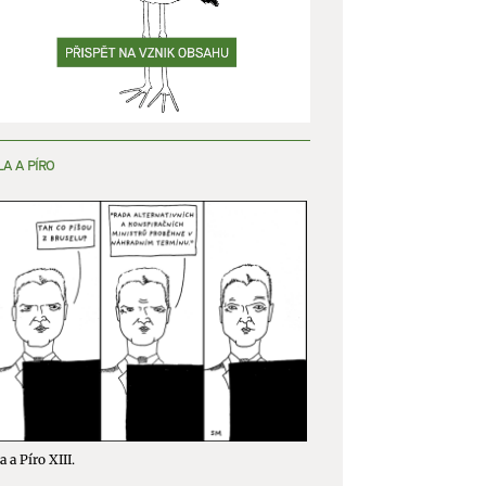
LA A PÍRO
a a Píro XIII.