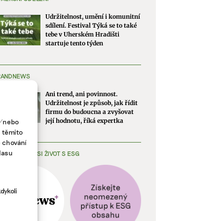
Udržitelnost, umění i komunitní
sdílení. Festival Týká se to také
tebe v Uherském Hradišti
startuje tento týden
RANDNEWS
Ani trend, ani povinnost.
Udržitelnost je způsob, jak řídit
firmu do budoucna a zvyšovat
a/nebo
její hodnotu, říká expertka
s těmito
e chování
lasu
EDNODUŠTE SI ŽIVOT S ESG
dykoli