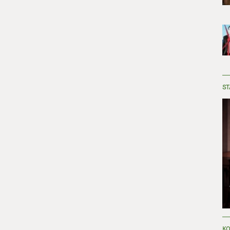
ST
KO