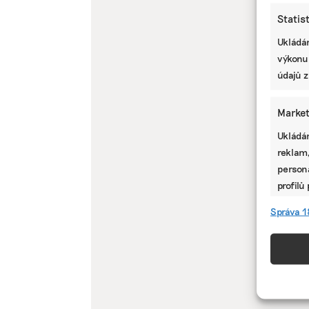
Statis
Ukládán
výkonu
údajů z
Market
Ukládán
reklam,
persona
profilů
omezen
Správa 1
Funkc
Přiřazo
zařízen
informa