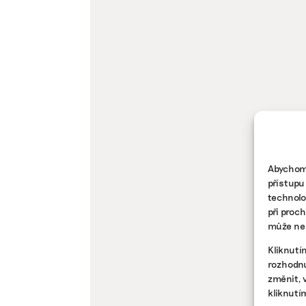
Abychom 
přístupu
technolo
při proc
může nep
Kliknutí
rozhodnu
změnit, 
kliknutí