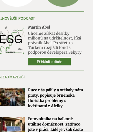
JNOVĚJŠÍ PODCAST
Martin Abel
Chceme získat desítky
milionů na udržitelnost, říká
právník Abel. Po střetu s
Turkem rozjíždí fond s
podporou developera Sekyry
Přihlásit odběr
JZAJÍMAVĚJŠÍ
Ruce nás pálily a otékaly nám
prsty, popisuje brněnská
floristka problémy s
květinami z Afriky
Fotovoltaika na balkoně
utáhne domácnost, zatímco
jste v práci. Lidé je však často