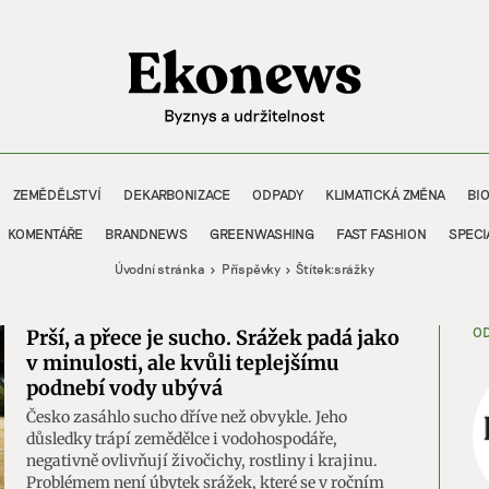
ZEMĚDĚLSTVÍ
DEKARBONIZACE
ODPADY
KLIMATICKÁ ZMĚNA
BI
KOMENTÁŘE
BRANDNEWS
GREENWASHING
FAST FASHION
SPECI
Úvodní stránka
Příspěvky
Štítek:
srážky
OD
Prší, a přece je sucho. Srážek padá jako
v minulosti, ale kvůli teplejšímu
podnebí vody ubývá
Česko zasáhlo sucho dříve než obvykle. Jeho
důsledky trápí zemědělce i vodohospodáře,
negativně ovlivňují živočichy, rostliny i krajinu.
Problémem není úbytek srážek, které se v ročním