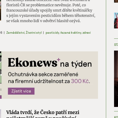
floristů ČR se problematice nevěnuje. Poté, co
francouzské úřady spojily smrt dítěte květinářky
s jejím vystavením pesticidům během těhotenství,
se však mnoho lidí v odvětví hlasitě ozývá.
26
|
Zemědělství
,
Životní styl
|
pesticidy
,
řezané květiny
,
zdraví
ST
Vláda tvrdí, že Česko patří mezi
KO