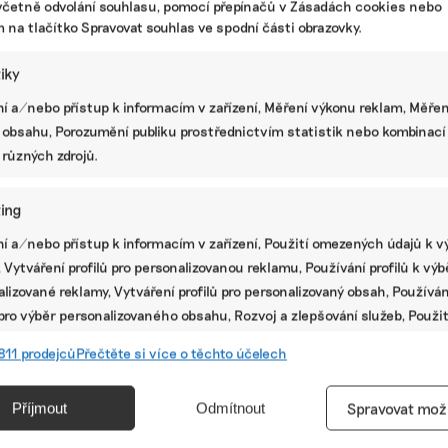
včetně odvolání souhlasu, pomocí přepínačů v Zásadách cookies nebo
m na tlačítko Spravovat souhlas ve spodní části obrazovky.
Biozemědělcům zničily pesticidy
úrodu bezu. Škodu možná pokryje
tiky
pojištění, ztráty ale budou víceleté
í a/nebo přístup k informacím v zařízení, Měření výkonu reklam, Měřen
Případ rodinné bezové Farmy Křížov nedávno
upozornil na to, že zákony upřednostňují
 obsahu, Porozumění publiku prostřednictvím statistik nebo kombinací
konvenční zemědělce před ekologickými. Ti
 různých zdrojů.
ekologičtí totiž nemohou používat všechny své
pozemky pro produkci a musí vytvářet ochranné
ing
pásy, konvenční ne.
í a/nebo přístup k informacím v zařízení, Použití omezených údajů k v
í
|
certifikáty
,
ekologické zemědělství
,
pesticidy
 Vytváření profilů pro personalizovanou reklamu, Používání profilů k vý
lizované reklamy, Vytváření profilů pro personalizovaný obsah, Používán
PR
Když přestaneme orat a pokryjeme
 pro výběr personalizovaného obsahu, Rozvoj a zlepšování služeb, Použit
půdu meziplodinami, obnovíme za pár
ých údajů k výběru obsahu.
desítek let její úrodnost, říká vědec
811 prodejců
Přečtěte si více o těchto účelech
Karel Klem z Ústavu výzkumu globální změny
e
Vžd
Akademie věd ČR je přesvědčen, že pokud
Příjmout
Odmítnout
Spravovat mož
přestaneme postupně orat a půdu budeme celoročně
vání a kombinování údajů z jiných zdrojů údajů, Propojení různých
pokrývat meziplodinami, podaří se během několika