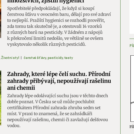
množstvích, zjistili hygienici
Spotřebitelé předpokládají, že když si koupí
čerstvou šťávu v ovocném baru, dělají pro své zdraví
to nejlepší. Pražští hygienici se rozhodli prověřit,
zda tomu tak skutečně je, a otestovali 14 vzorků
z různých barů na pesticidy. V žádném z nápojů
k překročení limitů nedošlo, ve většině se ovšem
vyskytovalo několik různých pesticidů.
FÍ
,
Životní styl
|
čerstvé šťávy
,
pesticidy
,
testy
Zahrady, které lépe čelí suchu. Přírodní
zahrady přibývají, nepoužívají rašelinu
ani chemii
Zahrady lépe odolávající suchu jsou v těchto dnech
dobře poznat. V Česku se už může pochlubit
certifikátem Přírodní zahrada zhruba sedm set
míst. V praxi to znamená, že se zahrádkáři
nepoužívají rašelinu, chemii či zavlažují dešťovou
vodou.
Fíl