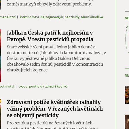
zaměstnankyň objevily zdravotní problémy.
mědělství
|
květinářství
,
Nejzajímavější
,
pesticidy
,
zdraví škodlivé
NE
Jablka z Česka patří k nejhorším v
Evropě. V testu pesticidů propadla
Staré velšské rčení praví „Jedno jablko denně a
doktora netřeba“. Jak ukázala laboratorní analýza, v
Česku vypěstované jablko Golden Delicious
obsahovalo sedm druhů pesticidů v koncentracích
ohrožujících kojence.
NE
votní styl
|
ovoce
,
pesticidy
,
zdraví škodlivé
Zdravotní potíže květinářek odhalily
vážný problém. V řezaných květinách
se objevují pesticidy
Pro rezidua pesticidů na řezaných květinách
neexistují žádná omezení. Ani Svaz květinářů a