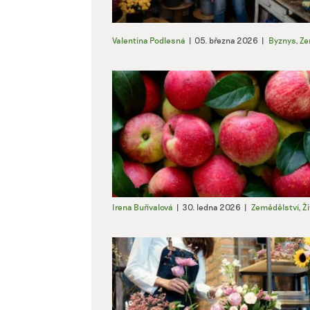
Valentina Podlesná
|
05. března 2026
|
Byznys
,
Ze
Irena Buřívalová
|
30. ledna 2026
|
Zemědělství
,
Ži