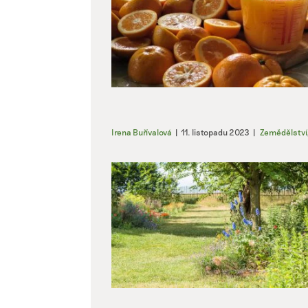
Irena Buřívalová
|
11. listopadu 2023
|
Zemědělství