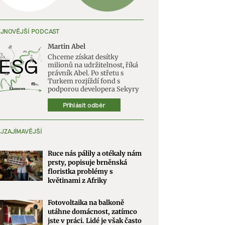
JNOVĚJŠÍ PODCAST
Martin Abel
Chceme získat desítky
milionů na udržitelnost, říká
právník Abel. Po střetu s
Turkem rozjíždí fond s
podporou developera Sekyry
Přihlásit odběr
JZAJÍMAVĚJŠÍ
Ruce nás pálily a otékaly nám
prsty, popisuje brněnská
floristka problémy s
květinami z Afriky
Fotovoltaika na balkoně
utáhne domácnost, zatímco
jste v práci. Lidé je však často