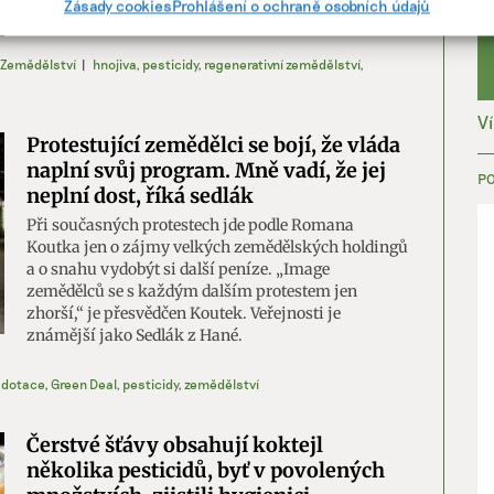
í, Identifikace zařízení na základě automaticky přenášených
Zásady cookies
Prohlášení o ochraně osobních údajů
dekád obnovit její úrodnost.
cí.
Zemědělství
|
hnojiva
,
pesticidy
,
regenerativní zemědělství
,
ání přesných údajů o zeměpisné poloze, Identifikace zařízení na zá
ě vyžádaných informací.
V
Protestující zemědělci se bojí, že vláda
naplní svůj program. Mně vadí, že jej
ění bezpečnosti, předcházení a zjišťování podvodů a
P
neplní dost, říká sedlák
ňování chyb, Poskytování a zobrazování reklamy a obsahu,
Vžd
Při současných protestech jde podle Romana
ní a sdělování voleb ochrany osobních údajů.
Koutka jen o zájmy velkých zemědělských holdingů
a o snahu vydobýt si další peníze. „Image
zemědělců se s každým dalším protestem jen
zhorší,“ je přesvědčen Koutek. Veřejnosti je
známější jako Sedlák z Hané.
dotace
,
Green Deal
,
pesticidy
,
zemědělství
Čerstvé šťávy obsahují koktejl
několika pesticidů, byť v povolených