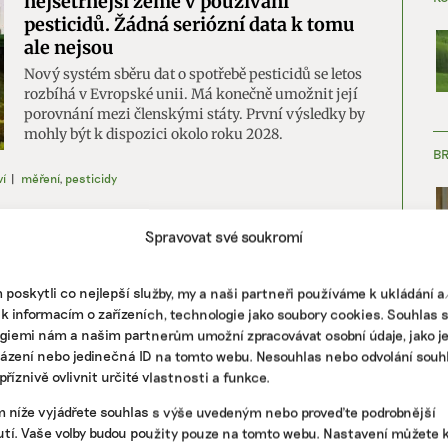
nejšetrnější země v používání
pesticidů. Žádná seriózní data k tomu
ale nejsou
Nový systém sběru dat o spotřebě pesticidů se letos
rozbíhá v Evropské unii. Má konečně umožnit její
porovnání mezi členskými státy. První výsledky by
mohly být k dispozici okolo roku 2028.
B
í
|
měření
,
pesticidy
V ovoci a obilí jsou koktejly pesticidů.
Spravovat své soukromí
Našly se i na polích ekologických
farmářů
poskytli co nejlepší služby, my a naši partneři používáme k ukládání 
Výzkumníci varují před „koktejly“ pesticidů a
ZJ
 k informacím o zařízeních, technologie jako soubory cookies. Souhlas 
riziky kontaminace ekologických plodin ze
giemi nám a našim partnerům umožní zpracovávat osobní údaje, jako j
sousedních konvenčních farem. Rezidua pesticidů
házení nebo jedinečná ID na tomto webu. Nesouhlas nebo odvolání souh
měřili v šesti typech plodin sklizených v deseti
říznivě ovlivnit určité vlastnosti a funkce.
evropských zemích.
m níže vyjádřete souhlas s výše uvedeným nebo proveďte podrobnější
onvenční zemědělství
,
pesticidy
,
Recetox
tí. Vaše volby budou použity pouze na tomto webu. Nastavení můžete k