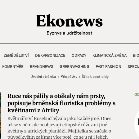
ZEMĚDĚLSTVÍ
DEKARBONIZACE
ODPADY
KLIMATICKÁ ZMĚNA
BI
KOMENTÁŘE
BRANDNEWS
GREENWASHING
FAST FASHION
SPECI
Úvodní stránka
Příspěvky
Štítek:
pesticidy
OD
Ruce nás pálily a otékaly nám prsty,
popisuje brněnská floristka problémy s
květinami z Afriky
Květinářství Rosebud bývalo jako každé jiné. Dnes
už se v něm ale neobjevují etiopské růže ani jiné
květiny z afrických plantáží. Majitelka se začala o
původ květin zajímat více poté, co se u ní i jejích