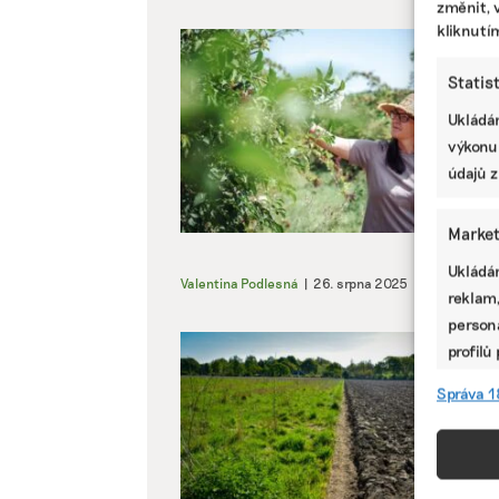
změnit, 
kliknutí
Statis
Ukládán
výkonu
údajů z
Market
Ukládán
Valentina Podlesná
|
26. srpna 2025
|
Zemědělstv
reklam,
persona
profilů
omezen
Správa 1
Funkc
Přiřazo