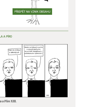
LA A PÍRO
a a Píro XIII.