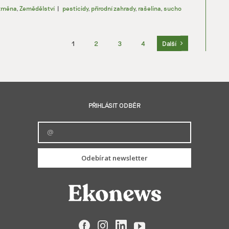
 změna
,
Zemědělství
|
pesticidy
,
přírodní zahrady
,
rašelina
,
sucho
1
2
3
4
Další
PŘIHLÁSIT ODBĚR
Odebírat newsletter
Facebook
Instagram
LinkedIn
YouTube