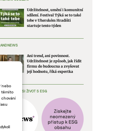
Udržitelnost, umění i komunitní
sdílení. Festival Týká se to také
tebe v Uherském Hradišti
startuje tento týden
RANDNEWS
Ani trend, ani povinnost.
Udržitelnost je způsob, jak řídit
firmu do budoucna a zvyšovat
její hodnotu, říká expertka
a/nebo
EDNODUŠTE SI ŽIVOT S ESG
s těmito
e chování
lasu
dykoli