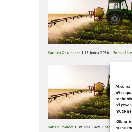
Karolína Chlumecká
|
13. ledna 2026
|
Zemědělstv
Abychom 
přístupu
technolo
při proc
může nep
Kliknutí
Irena Buřívalová
|
08. října 2025
|
Zemědělství
|
k
rozhodnu