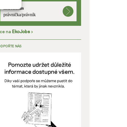
mutualus
právnička/právník
kladě
íce na
EkoJobs
>
ODPOŘTE NÁS
y aktivní