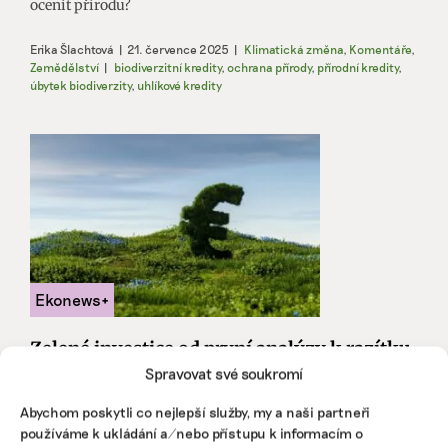
ocenit přírodu?
Erika Šlachtová
|
21. července 2025
|
Klimatická změna
,
Komentáře
,
Zemědělství
|
biodiverzitní kredity
,
ochrana přírody
,
přírodní kredity
,
úbytek biodiverzity
,
uhlíkové kredity
Zelené investice od první analýzy k razítku
Light Green. Příběh jednoho retailového
Spravovat své soukromí
fondu
Abychom poskytli co nejlepší služby, my a naši partneři
Proč číst dál? Tato krátká exkurze ukazuje, že získat pro
používáme k ukládání a/nebo přístupu k informacím o
retailový fond evropskou klasifikaci Light Green není jen