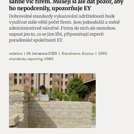
sáhne víc firem. Musejí si ale dát pozor, aby
ho nepodcenily, upozorňuje EY
Dobrovolné standardy vykazování udržitelnosti bude
využívat stále větší počet firem. Jsou jednodušší a méně
administrativně náročné. Firmy do nich ale nemohou
napsat jen to, co se jim líbí, připomínají experti
poradenské společnosti EY.
redakce
|
24. července 2025
|
Brandnews
,
Byznys
|
ESRS
standardy
,
reporting
,
VSME