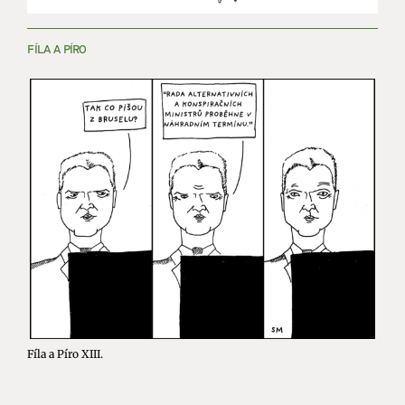
FÍLA A PÍRO
Fíla a Píro XIII.