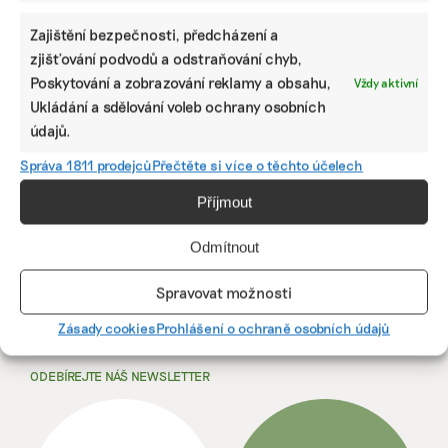
pneumatik, brzd a vozovky
Boj za lepší ovzduší ve městech se dosud zaměřoval
Zajištění bezpečnosti, předcházení a
hlavně na výfukové plyny. Moderní auta, a zvláště ta
zjišťování podvodů a odstraňování chyb,
elektrická, už znečišťují ovzduší výfukem méně, ale
Poskytování a zobrazování reklamy a obsahu,
Vždy aktivní
překvapivě to neznamená konec problému. ...
Ukládání a sdělování voleb ochrany osobních
údajů.
Ondřej Mirovský
|
20. července 2025
|
Doprava
,
Komentáře
|
jemné
prachové částice
,
městská doprava
Správa 1811 prodejců
Přečtěte si více o těchto účelech
Příjmout
Předchozí
1
···
73
74
75
76
Odmítnout
77
78
79
···
257
Další
Spravovat možnosti
Zásady cookies
Prohlášení o ochraně osobních údajů
ODEBÍREJTE NÁŠ NEWSLETTER