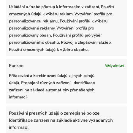
připravujeme, by nás mělo zajímat. Chemické látky, které
Ukládání a/nebo přístup k informacím v zařízení, Použití
kuchyňské náčiní a obaly obsahují, totiž do potravin
mohou přecházet. Jak se chovat v kuchyni, abychom
omezených údajů k výběru reklam, Vytváření profilů pro
snížili dopady na zdraví, se dozvíte ve druhém díle
personalizovanou reklamu, Používání profilů k výběru
podcastu Domácnost bez jedů.
personalizované reklamy, Vytváření profilů pro
personalizovaný obsah, Používání profilů pro výběr
Irena Buřívalová
|
21. července 2025
|
Podcasty
|
Arnika
,
personalizovaného obsahu, Rozvoj a zlepšování služeb,
Domácnost bez jedů
,
kuchyně
,
PFAS
,
toxické látky
Použití omezených údajů k výběru obsahu.
Funkce
Vždy aktivní
Přiřazování a kombinování údajů z jiných zdrojů
údajů, Propojení různých zařízení, Identifikace
zařízení na základě automaticky přenášených
informací.
Používání přesných údajů o zeměpisné poloze,
Identifikace zařízení na základě aktivně vyžádaných
Nástup elektromobility a čistý vzduch? Ne
informací.
tak úplně – musíme řešit i oděry