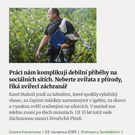
Práci nám komplikují debilní příběhy na
sociálních sítích. Neberte zvířata z přírody,
říká zvířecí záchranář
Karel Makoň jezdí za labutěmi, které spolkly rybářský
vlasec, za čapími mláďaty zamotanými v igelitu, za dravci
a vysokou zvěří sraženými na silnicích. V sezóně mu
telefon zvoní po třech minutách. Už 33 let totiž vede
Záchrannou stanici živočichů Plzeň.
Zuzana Keményová
|
22. července 2025
|
Rozhovory
,
Zemědělství
|