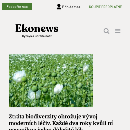
Přeskočit
Podpořte nás
Přihlásit se
KOUPIT PŘEDPLATNÉ
na
obsah
Ztráta biodiverzity ohrožuje vývoj
moderních léčiv. Každé dva roky kvůli ní
nevznikne jeden důležitý lék