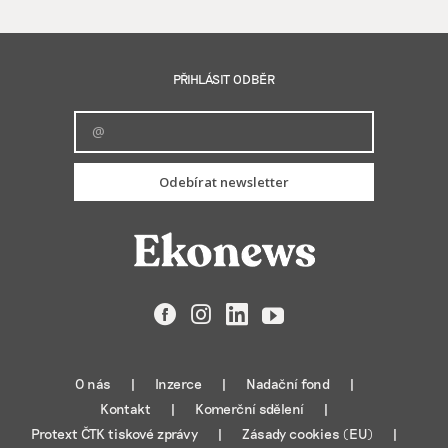
PŘIHLÁSIT ODBĚR
Odebírat newsletter
Facebook
Instagram
LinkedIn
YouTube
O nás
Inzerce
Nadační fond
Kontakt
Komerční sdělení
Protext ČTK tiskové zprávy
Zásady cookies (EU)