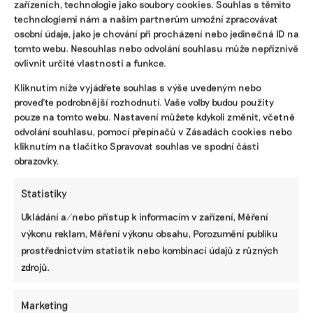
zařízeních, technologie jako soubory cookies. Souhlas s těmito
o vyplnění formulářů. Klíčem je promyšlená práce s daty,
technologiemi nám a našim partnerům umožní zpracovávat
lidmi a jasnou vizí.
osobní údaje, jako je chování při procházení nebo jedinečná ID na
tomto webu. Nesouhlas nebo odvolání souhlasu může nepříznivě
Miroslav Kobera
|
21. července 2025
|
ESG
|
retailové fondy
,
zelené
ovlivnit určité vlastnosti a funkce.
investice
Kliknutím níže vyjádřete souhlas s výše uvedeným nebo
proveďte podrobnější rozhodnutí. Vaše volby budou použity
pouze na tomto webu. Nastavení můžete kdykoli změnit, včetně
odvolání souhlasu, pomocí přepínačů v Zásadách cookies nebo
kliknutím na tlačítko Spravovat souhlas ve spodní části
obrazovky.
Statistiky
Ukládání a/nebo přístup k informacím v zařízení, Měření
výkonu reklam, Měření výkonu obsahu, Porozumění publiku
Smažíte na teflonové pánvi? Možná je čas
prostřednictvím statistik nebo kombinací údajů z různých
na její výměnu, radí podcast Domácnost
zdrojů.
bez jedů
Nejen to, co jíme, ale i nádobí, na kterém jídlo
Marketing