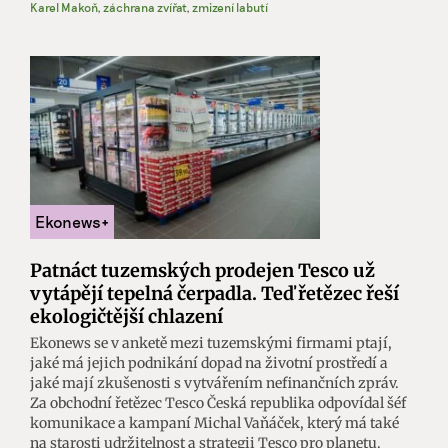
Karel Makoň
,
záchrana zvířat
,
zmizení labutí
Patnáct tuzemských prodejen Tesco už
vytápějí tepelná čerpadla. Teď řetězec řeší
ekologičtější chlazení
Ekonews se v anketě mezi tuzemskými firmami ptají,
jaké má jejich podnikání dopad na životní prostředí a
jaké mají zkušenosti s vytvářením nefinančních zpráv.
Za obchodní řetězec Tesco Česká republika odpovídal šéf
komunikace a kampaní Michal Vaňáček, který má také
na starosti udržitelnost a strategii Tesco pro planetu.