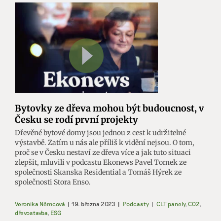
Bytovky ze dřeva mohou být budoucnost, v
Česku se rodí první projekty
Dřevěné bytové domy jsou jednou z cest k udržitelné
výstavbě. Zatím u nás ale příliš k vidění nejsou. O tom,
proč se v Česku nestaví ze dřeva více a jak tuto situaci
zlepšit, mluvili v podcastu Ekonews Pavel Tomek ze
společnosti Skanska Residential a Tomáš Hýrek ze
společnosti Stora Enso.
Veronika Němcová
|
19. března 2023
|
Podcasty
|
CLT panely
,
CO2
,
dřevostavba
,
ESG