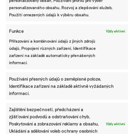
personalizovaný obsah, Používání profilů pro výběr
personalizovaného obsahu, Rozvoj a zlepšování služeb,
Použití omezených údajů k výběru obsahu.
Funkce
Vždy aktivní
Přiřazování a kombinování údajů z jiných zdrojů
údajů, Propojení různých zařízení, Identifikace
zařízení na základě automaticky přenášených
informací.
Nová iniciativa chce měřit uhlíkovou stopu
firem a pomáhat jim s dekarbonizací
Používání přesných údajů o zeměpisné poloze,
V Česku vznikla nová platforma, která chce pomáhat
Identifikace zařízení na základě aktivně vyžádaných
firmám k větší udržitelnosti. To má ukazovat každoroční
informací.
přehled, který bude sledovat jejich uhlíkovou stopu. Ta je
však jen jednou, byť důležitou, ...
Zajištění bezpečnosti, předcházení a
Veronika Němcová
|
16. ledna 2022
|
Byznys
,
ESG
|
CO2
,
ESG
,
zjišťování podvodů a odstraňování chyb,
udržitelnost
,
uhlíková stopa
Poskytování a zobrazování reklamy a obsahu,
Vždy aktivní
Ukládání a sdělování voleb ochrany osobních