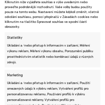
Kliknutím níže vyjádřete souhlas s výše uvedeným nebo
proveďte podrobnější rozhodnutí. Vaše volby budou použity
pouze na tomto webu. Nastavení můžete kdykoli změnit, včetně
odvolání souhlasu, pomocí přepínačů v Zásadách cookies nebo
kliknutím na tlačítko Spravovat souhlas ve spodní části
obrazovky.
Statistiky
Ukládání a/nebo přístup k informacím v zařízení, Měření
výkonu reklam, Měření výkonu obsahu, Porozumění publiku
Desítky expertů přiblíží veřejnosti téma
prostřednictvím statistik nebo kombinací údajů z různých
klimatické změny. Sdružila je platforma Co
zdrojů.
bude dál?
V Česku vznikla první komunikační platforma svého
Marketing
druhu zaměřená na téma klimatické změny. Cílem
platformy Co bude dál? je zkvalitnění veřejné diskuse.
Ukládání a/nebo přístup k informacím v zařízení, Použití
omezených údajů k výběru reklam, Vytváření profilů pro
Redakce
|
01. dubna 2022
|
Klimatická změna
|
CO2
,
klima
,
personalizovanou reklamu, Používání profilů k výběru
oteplování
,
změna klimatu
personalizované reklamy, Vytváření profilů pro