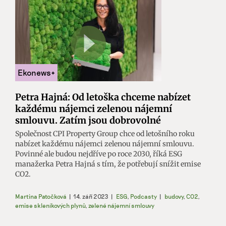
Petra Hajná: Od letoška chceme nabízet
každému nájemci zelenou nájemní
smlouvu. Zatím jsou dobrovolné
Společnost CPI Property Group chce od letošního roku
nabízet každému nájemci zelenou nájemní smlouvu.
Povinné ale budou nejdříve po roce 2030, říká ESG
manažerka Petra Hajná s tím, že potřebují snížit emise
CO2.
Martina Patočková
|
14. září 2023
|
ESG
,
Podcasty
|
budovy
,
CO2
,
emise skleníkových plynů
,
zelené nájemní smlouvy