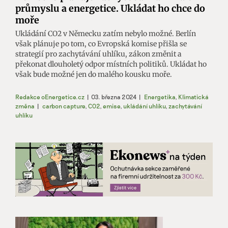
průmyslu a energetice. Ukládat ho chce do
moře
Ukládání CO2 v Německu zatím nebylo možné. Berlín
však plánuje po tom, co Evropská komise přišla se
strategií pro zachytávání uhlíku, zákon změnit a
překonat dlouholetý odpor místních politiků. Ukládat ho
však bude možné jen do malého kousku moře.
Redakce oEnergetice.cz
|
03. března 2024
|
Energetika
,
Klimatická
změna
|
carbon capture
,
CO2
,
emise
,
ukládání uhlíku
,
zachytávání
uhlíku