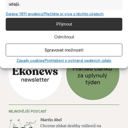
údajů.
1
2
Další
Správa 1811 prodejců
Přečtěte si více o těchto účelech
Příjmout
Odmítnout
ODEBÍREJTE NÁŠ NEWSLETTER
Spravovat možnosti
Zásady cookies
Prohlášení o ochraně osobních údajů
NEJNOVĚJŠÍ PODCAST
Martin Abel
Chceme získat desítky milionů na