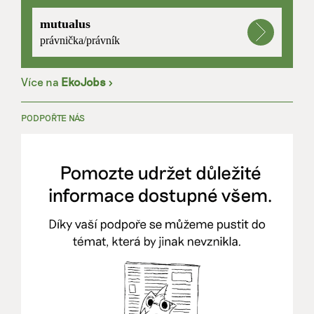
mutualus
právnička/právník
Více na
EkoJobs
>
PODPOŘTE NÁS