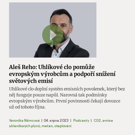
Aleš Reho: Uhlíkové clo pomůže
evropským výrobcům a podpoří snížení
světových emisí
Uhlíkové clo doplní systém emisních povolenek, který bez
něj funguje pouze napůl. Narovná tak podmínky
evropským výrobcům. První povinnosti čekají dovozce
už od tohoto října.
Veronika Němcová
|
04. srpna 2023
|
Podcasty
|
CO2
,
emise
skleníkových plynů
,
metan
,
oteplování