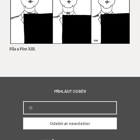
Fíla a Píro XIII.
PŘIHLÁSIT ODBĚR
Odebírat newsletter