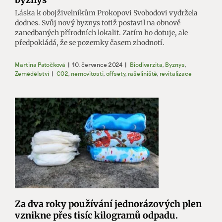
Láska k obojživelníkům Prokopovi Svobodovi vydržela
dodnes. Svůj nový byznys totiž postavil na obnově
zanedbaných přírodních lokalit. Zatím ho dotuje, ale
předpokládá, že se pozemky časem zhodnotí.
Martina Patočková
|
10. července 2024
|
Biodiverzita
,
Byznys
,
Zemědělství
|
CO2
,
nemovitosti
,
offsety
,
rašeliniště
,
revitalizace
Za dva roky používání jednorázových plen
vznikne přes tisíc kilogramů odpadu.