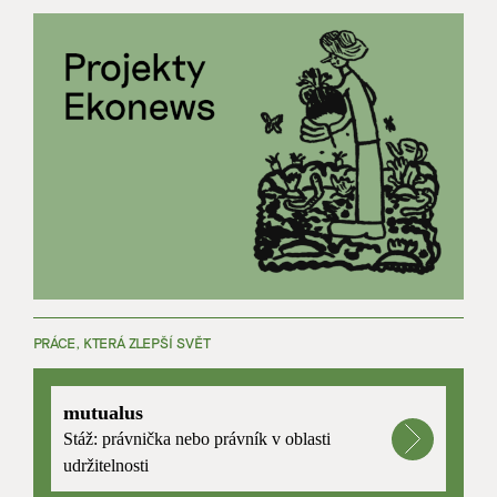
PRÁCE, KTERÁ ZLEPŠÍ SVĚT
mutualus
Stáž: právnička nebo právník v oblasti
udržitelnosti