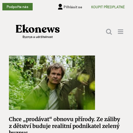
Přeskočit
Podpořte nás
Přihlásit se
KOUPIT PŘEDPLATNÉ
na
obsah
Chce „prodávat“ obnovu přírody. Ze záliby
z dětství buduje realitní podnikatel zelený
byznys