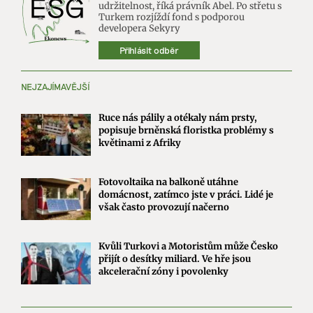
udržitelnost, říká právník Abel. Po střetu s
Turkem rozjíždí fond s podporou
developera Sekyry
Přihlásit odběr
NEJZAJÍMAVĚJŠÍ
Ruce nás pálily a otékaly nám prsty,
popisuje brněnská floristka problémy s
květinami z Afriky
Fotovoltaika na balkoně utáhne
domácnost, zatímco jste v práci. Lidé je
však často provozují načerno
Kvůli Turkovi a Motoristům může Česko
přijít o desítky miliard. Ve hře jsou
akcelerační zóny i povolenky