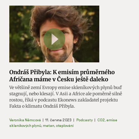
Ondráš Přibyla: K emisím průměrného
Afričana máme v Česku ještě daleko
Ve většině zemí Evropy emise skleníkových plynů buď
stagnují, nebo klesají. V Asii a Africe ale poměrně silně
rostou, říká v podcastu Ekonews zakladatel projektu
Fakta o klimatu Ondráš Přibyla.
Veronika Němcová
|
11. června 2023
|
Podcasty
|
CO2
,
emise
skleníkových plynů
,
metan
,
oteplování