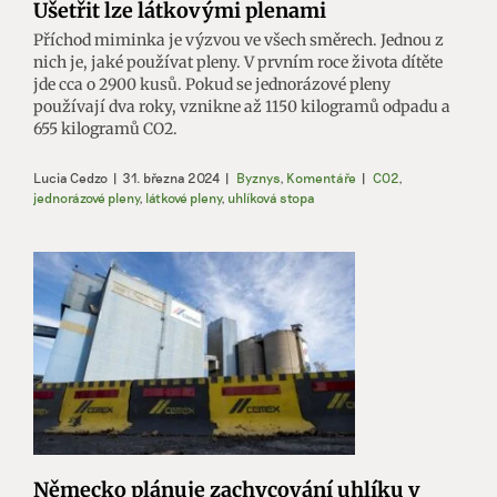
Ušetřit lze látkovými plenami
Příchod miminka je výzvou ve všech směrech. Jednou z
nich je, jaké používat pleny. V prvním roce života dítěte
jde cca o 2900 kusů. Pokud se jednorázové pleny
používají dva roky, vznikne až 1150 kilogramů odpadu a
655 kilogramů CO2.
Lucia Cedzo
|
31. března 2024
|
Byznys
,
Komentáře
|
CO2
,
jednorázové pleny
,
látkové pleny
,
uhlíková stopa
Německo plánuje zachycování uhlíku v