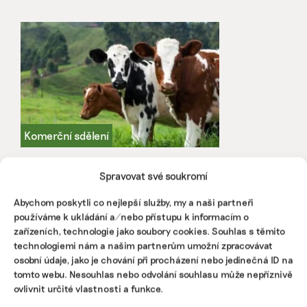
Druhý ročník Konference Živá krajina
Spravovat své soukromí
představí, jak funguje regenerativní
zemědělství v praxi
Abychom poskytli co nejlepší služby, my a naši partneři
používáme k ukládání a/nebo přístupu k informacím o
Kam se posouva trend regenerativního zemědělství a jak
zařízeních, technologie jako soubory cookies. Souhlas s těmito
tato metoda funguje v praxi bude jedním z bodů programu
technologiemi nám a našim partnerům umožní zpracovávat
konference o regenerativním zemědělství Živá krajina.
osobní údaje, jako je chování při procházení nebo jedinečná ID na
tomto webu. Nesouhlas nebo odvolání souhlasu může nepříznivě
Redakce
|
23. ledna 2023
|
Komerční sdělení
,
Zemědělství
|
CO2
,
ovlivnit určité vlastnosti a funkce.
půda
,
regeneratovní zemědělství