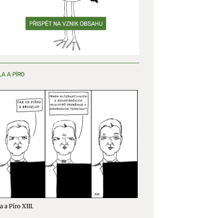
LA A PÍRO
a a Píro XIII.