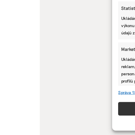
Statis
Ukládán
výkonu
údajů z
Market
Ukládán
reklam,
persona
profilů
omezen
Správa 1
Funkc
Přiřazo
zařízen
informa