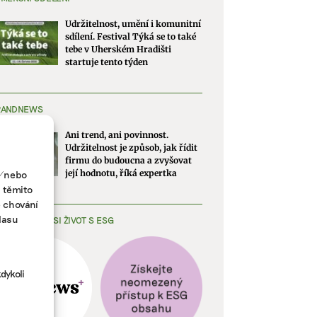
Udržitelnost, umění i komunitní
sdílení. Festival Týká se to také
tebe v Uherském Hradišti
startuje tento týden
RANDNEWS
Ani trend, ani povinnost.
Udržitelnost je způsob, jak řídit
firmu do budoucna a zvyšovat
a/nebo
její hodnotu, říká expertka
s těmito
e chování
lasu
EDNODUŠTE SI ŽIVOT S ESG
dykoli