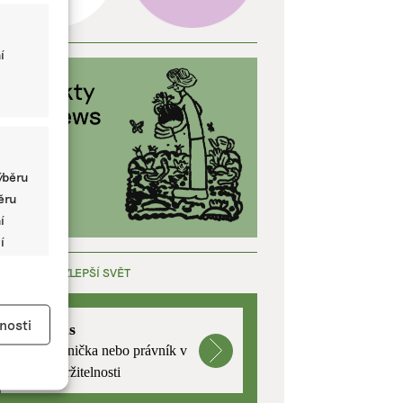
í
ýběru
běru
í
í
ÁCE, KTERÁ ZLEPŠÍ SVĚT
y aktivní
nosti
mutualus
Stáž: právnička nebo právník v
oblasti udržitelnosti