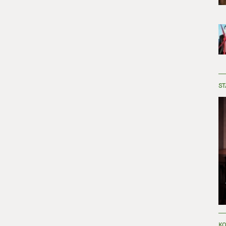
ST
KO