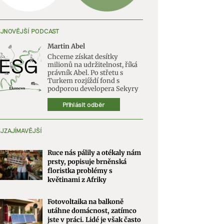
JNOVĚJŠÍ PODCAST
Martin Abel
Chceme získat desítky
milionů na udržitelnost, říká
právník Abel. Po střetu s
Turkem rozjíždí fond s
podporou developera Sekyry
Přihlásit odběr
JZAJÍMAVĚJŠÍ
Ruce nás pálily a otékaly nám
prsty, popisuje brněnská
floristka problémy s
květinami z Afriky
Fotovoltaika na balkoně
utáhne domácnost, zatímco
jste v práci. Lidé je však často