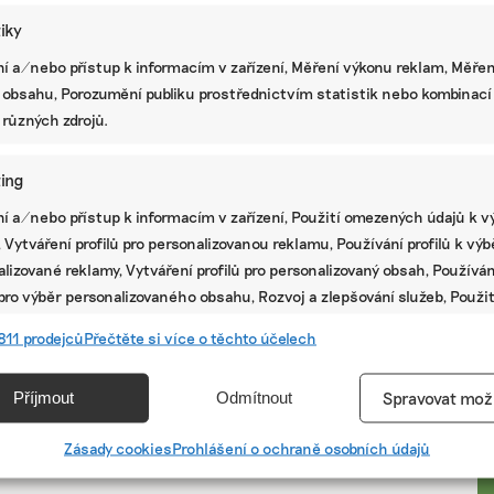
tiky
í a/nebo přístup k informacím v zařízení, Měření výkonu reklam, Měřen
 obsahu, Porozumění publiku prostřednictvím statistik nebo kombinací
 různých zdrojů.
ing
í a/nebo přístup k informacím v zařízení, Použití omezených údajů k v
 Vytváření profilů pro personalizovanou reklamu, Používání profilů k vý
lizované reklamy, Vytváření profilů pro personalizovaný obsah, Používán
 pro výběr personalizovaného obsahu, Rozvoj a zlepšování služeb, Použit
ých údajů k výběru obsahu.
PR
811 prodejců
Přečtěte si více o těchto účelech
e
Vžd
Příjmout
Odmítnout
Spravovat mož
vání a kombinování údajů z jiných zdrojů údajů, Propojení různých
í, Identifikace zařízení na základě automaticky přenášených
Zásady cookies
Prohlášení o ochraně osobních údajů
cí.