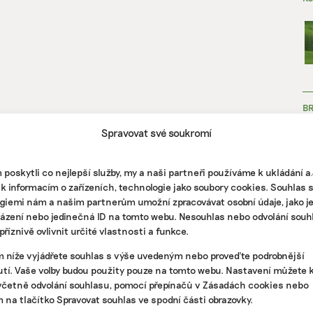
B
Spravovat své soukromí
poskytli co nejlepší služby, my a naši partneři používáme k ukládání 
 k informacím o zařízeních, technologie jako soubory cookies. Souhlas 
giemi nám a našim partnerům umožní zpracovávat osobní údaje, jako j
házení nebo jedinečná ID na tomto webu. Nesouhlas nebo odvolání souh
ZJ
říznivě ovlivnit určité vlastnosti a funkce.
m níže vyjádřete souhlas s výše uvedeným nebo proveďte podrobnější
tí. Vaše volby budou použity pouze na tomto webu. Nastavení můžete k
včetně odvolání souhlasu, pomocí přepínačů v Zásadách cookies nebo
m na tlačítko Spravovat souhlas ve spodní části obrazovky.