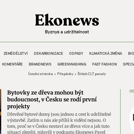
ZEMĚDĚLSTVÍ
DEKARBONIZACE
ODPADY
KLIMATICKÁ ZMĚNA
BI
KOMENTÁŘE
BRANDNEWS
GREENWASHING
FAST FASHION
SPECI
Úvodní stránka
Příspěvky
Štítek:
CLT panely
OD
Bytovky ze dřeva mohou být
budoucnost, v Česku se rodí první
projekty
Dřevěné bytové domy jsou jednou z cest k udržitelné
výstavbě. Zatím u nás ale příliš k vidění nejsou. O
tom, proč se v Česku nestaví ze dřeva více a jak tuto
situaci zlepšit, mluvili v podcastu Ekonews Pavel