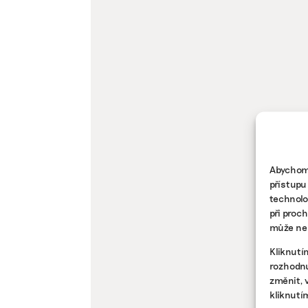
Abychom 
přístupu
technolo
při proc
může nep
Kliknutí
rozhodnu
změnit, 
kliknutí