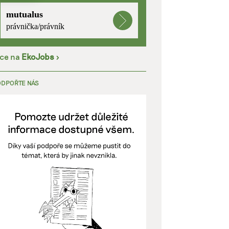
mutualus
kladě
právnička/právník
íce na
EkoJobs
>
y aktivní
ODPOŘTE NÁS