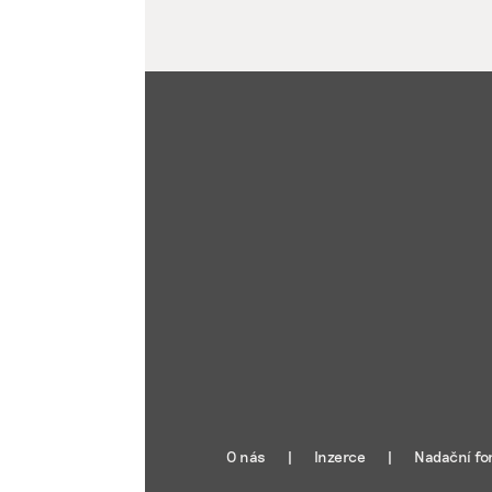
O nás
Inzerce
Nadační fo