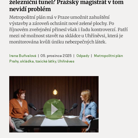
železniční tunel? Pražský magistrát v tom
nevidí problém
Metropolitní plán má v Praze umožnit zahuštění
výstavby a zároveň ochránit nové zelené plochy. Po
říjnovém zveřejnění přinesl však i řadu kontroverzí. Patří
mezi ně možnost stavět na skládce u Uhříněvsi, která je
monitorována kvůli úniku nebezpečných látek.
Irena Buřívalová
|
05. prosince 2025
|
Odpady
|
Metropolitní plán
Prahy
,
skládka
,
toxické látky
,
Uhříněves