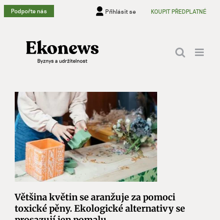
Přeskočit
Podpořte nás
Přihlásit se
KOUPIT PŘEDPLATNÉ
na
obsah
Většina květin se aranžuje za pomoci
toxické pěny. Ekologické alternativy se
prosazují jen pomalu