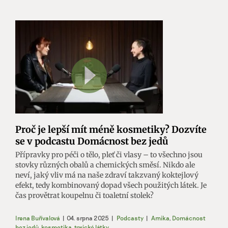
Proč je lepší mít méně kosmetiky? Dozvíte
se v podcastu Domácnost bez jedů
Přípravky pro péči o tělo, pleť či vlasy – to všechno jsou
stovky různých obalů a chemických směsí. Nikdo ale
neví, jaký vliv má na naše zdraví takzvaný koktejlový
efekt, tedy kombinovaný dopad všech použitých látek. Je
čas provětrat koupelnu či toaletní stolek?
Irena Buřívalová
|
04. srpna 2025
|
Podcasty
|
Arnika
,
Domácnost
bez jedů
,
kosmetika
,
toxické látky