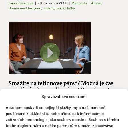
Irena Buřívalová
|
28. července 2025
|
Podcasty
|
Arnika
,
Domácnost bez jedů
,
odpady
,
toxické látky
Smažíte na teflonové pánvi? Možná je čas
na její výměnu, radí podcast Domácnost
bez jedů
Spravovat své soukromí
Nejen to, co jíme, ale i nádobí, na kterém jídlo
Abychom poskytli co nejlepší služby, my a naši partneři
připravujeme, by nás mělo zajímat. Chemické látky, které
používáme k ukládání a/nebo přístupu k informacím o
kuchyňské náčiní a obaly obsahují, totiž do potravin
zařízeních, technologie jako soubory cookies. Souhlas s těmito
mohou přecházet. Jak se chovat v kuchyni, abychom
technologiemi nám a našim partnerům umožní zpracovávat
snížili dopady na zdraví, se dozvíte ve druhém díle