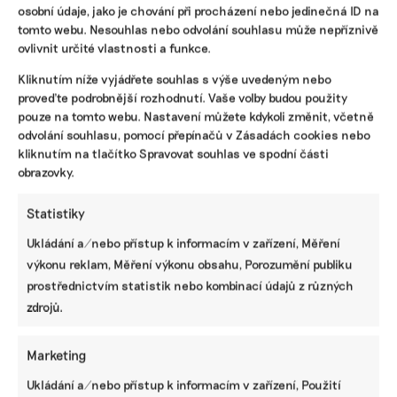
osobní údaje, jako je chování při procházení nebo jedinečná ID na
podcastu Domácnost bez jedů.
tomto webu. Nesouhlas nebo odvolání souhlasu může nepříznivě
ovlivnit určité vlastnosti a funkce.
Irena Buřívalová
|
21. července 2025
|
Podcasty
|
Arnika
,
Domácnost bez jedů
,
kuchyně
,
PFAS
,
toxické látky
Kliknutím níže vyjádřete souhlas s výše uvedeným nebo
proveďte podrobnější rozhodnutí. Vaše volby budou použity
pouze na tomto webu. Nastavení můžete kdykoli změnit, včetně
odvolání souhlasu, pomocí přepínačů v Zásadách cookies nebo
kliknutím na tlačítko Spravovat souhlas ve spodní části
obrazovky.
Statistiky
Ukládání a/nebo přístup k informacím v zařízení, Měření
výkonu reklam, Měření výkonu obsahu, Porozumění publiku
prostřednictvím statistik nebo kombinací údajů z různých
PVC podlahu nedoporučuji, může škodit
zdrojů.
zdraví, říká expertka na toxické látky
Každý chce svým potomkům vybavit pokoj tak, aby byl co
Marketing
nejbezpečnější. Na okna či zásuvky dáváme dětské
pojistky. Myslíme ale dostatečně i na další rizika, která se
Ukládání a/nebo přístup k informacím v zařízení, Použití