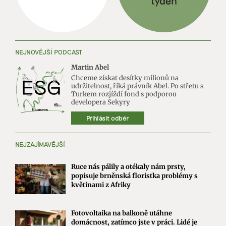
NEJNOVĚJŠÍ PODCAST
Martin Abel
Chceme získat desítky milionů na
udržitelnost, říká právník Abel. Po střetu s
Turkem rozjíždí fond s podporou
developera Sekyry
Přihlásit odběr
NEJZAJÍMAVĚJŠÍ
Ruce nás pálily a otékaly nám prsty,
popisuje brněnská floristka problémy s
květinami z Afriky
Fotovoltaika na balkoně utáhne
domácnost, zatímco jste v práci. Lidé je