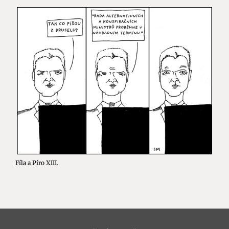
Fíla a Píro XIII.