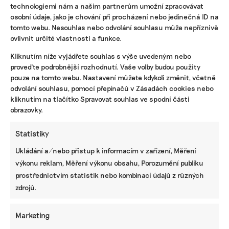
technologiemi nám a našim partnerům umožní zpracovávat
osobní údaje, jako je chování při procházení nebo jedinečná ID na
tomto webu. Nesouhlas nebo odvolání souhlasu může nepříznivě
ovlivnit určité vlastnosti a funkce.
KOMERČNÍ SDĚLENÍ
Kliknutím níže vyjádřete souhlas s výše uvedeným nebo
proveďte podrobnější rozhodnutí. Vaše volby budou použity
Udržitelnost, umění i komunitní sdílení.
pouze na tomto webu. Nastavení můžete kdykoli změnit, včetně
Festival Týká se to také tebe v Uherském
odvolání souhlasu, pomocí přepínačů v Zásadách cookies nebo
Hradišti startuje tento týden
kliknutím na tlačítko Spravovat souhlas ve spodní části
obrazovky.
Statistiky
BRANDNEWS
Ukládání a/nebo přístup k informacím v zařízení, Měření
Nejdřív najde vadný panel. Pak pomůže s ESG
výkonu reklam, Měření výkonu obsahu, Porozumění publiku
reportem aneb Jak umělá inteligence pomáhá
ČEZ
prostřednictvím statistik nebo kombinací údajů z různých
zdrojů.
Marketing
ZJEDNODUŠTE SI ŽIVOT S ESG