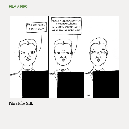
FÍLA A PÍRO
Fíla a Píro XIII.