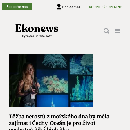
Přeskočit
Podpořte nás
Přihlásit se
KOUPIT PŘEDPLATNÉ
na
obsah
Těžba nerostů z mořského dna by měla
zajímat i Čechy. Oceán je pro život
nezbytný, říká bioložka