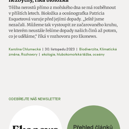
Těžba nerostů přímo z mořského dna se má rozběhnout
v příštích letech. Bioložka a oceánografka Patricia
Esqueteová varuje před jejími dopady. „Ještě jsme
nezačali. Můžeme tak vystoupit ze začarovaného kruhu,
ve kterém neustále řešíme dopady našich činů až potom,
co je uděláme,“ říká v rozhovoru pro Ekonews.
Karolína Chlumecká
|
30. listopadu 2023
|
Biodiverzita
,
Klimatická
změna
,
Rozhovory
|
ekologie
,
hlubokomořská těžba
,
oceány
ODEBÍREJTE NÁŠ NEWSLETTER