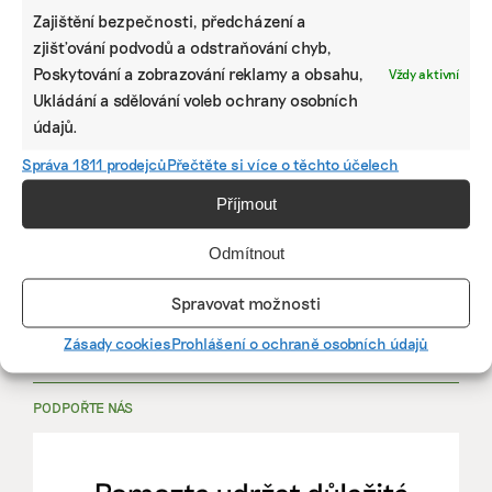
Zajištění bezpečnosti, předcházení a
zjišťování podvodů a odstraňování chyb,
PRÁCE, KTERÁ ZLEPŠÍ SVĚT
Poskytování a zobrazování reklamy a obsahu,
Vždy aktivní
Ukládání a sdělování voleb ochrany osobních
údajů.
mutualus
Správa 1811 prodejců
Přečtěte si více o těchto účelech
Stáž: právnička nebo právník v oblasti
udržitelnosti
Příjmout
Odmítnout
mutualus
právnička/právník
Spravovat možnosti
Zásady cookies
Prohlášení o ochraně osobních údajů
Více na
EkoJobs
>
PODPOŘTE NÁS