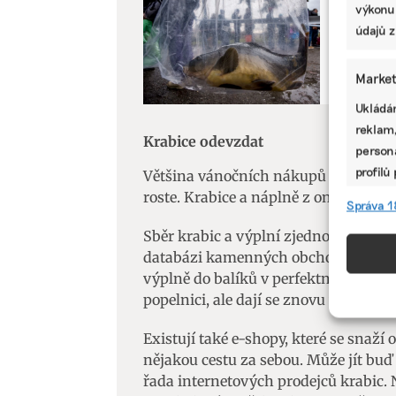
výkonu
ZEMĚDĚLSTV
údajů z
Konec p
aby se Č
Market
Ukládán
reklam,
Krabice odevzdat
persona
profilů
Většina vánočních nákupů dnes již pr
omezen
roste. Krabice a náplně z online obje
Správa 1
Sběr krabic a výplní zjednodušuje na
Funkc
databázi kamenných obchodů, které o 
Přiřazo
výplně do balíků v perfektním stavu
zařízen
popelnici, ale dají se znovu využít.
informa
Existují také e-shopy, které se snaží 
nějakou cestu za sebou. Může jít buď 
Použív
řada internetových prodejců krabic. 
aktivn