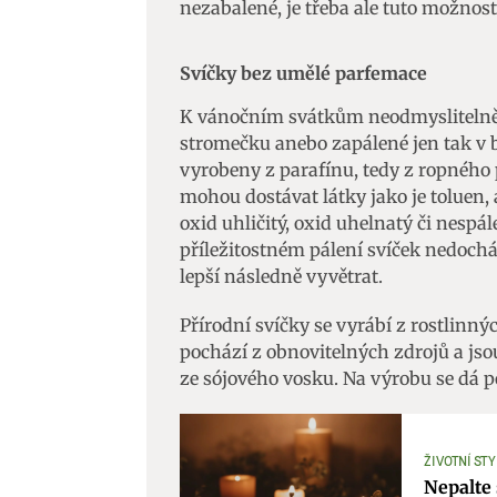
nezabalené, je třeba ale tuto možnost
Zajišt
odstra
Svíčky bez umělé parfemace
Ukládá
K vánočním svátkům neodmyslitelně pa
stromečku anebo zapálené jen tak v b
vyrobeny z parafínu, tedy z ropného p
mohou dostávat látky jako je toluen,
oxid uhličitý, oxid uhelnatý či nespá
příležitostném pálení svíček nedochá
lepší následně vyvětrat.
Přírodní svíčky se vyrábí z rostlinný
pochází z obnovitelných zdrojů a jsou
ze sójového vosku. Na výrobu se dá p
ŽIVOTNÍ STY
Nepalte 