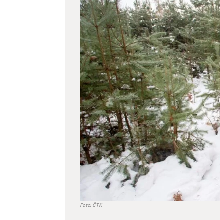
větší
obrázek
Foto: ČTK