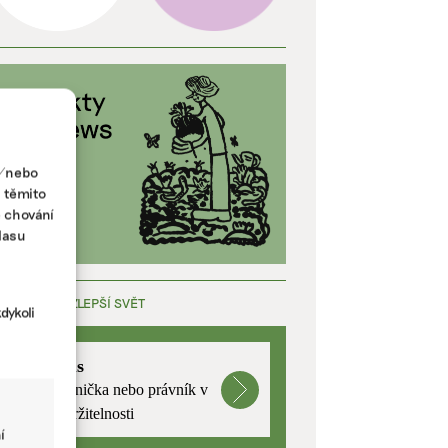
a/nebo
s těmito
e chování
lasu
ÁCE, KTERÁ ZLEPŠÍ SVĚT
dykoli
mutualus
Stáž: právnička nebo právník v
oblasti udržitelnosti
í