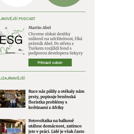
JNOVĚJŠÍ PODCAST
Martin Abel
Chceme získat desítky
milionů na udržitelnost, říká
právník Abel. Po střetu s
Turkem rozjíždí fond s
podporou developera Sekyry
Přihlásit odběr
JZAJÍMAVĚJŠÍ
Ruce nás pálily a otékaly nám
prsty, popisuje brněnská
floristka problémy s
květinami z Afriky
Fotovoltaika na balkoně
utáhne domácnost, zatímco
jste v práci. Lidé je však často