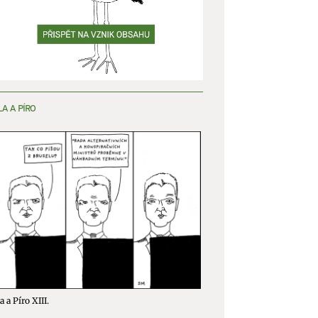
y aktivní
LA A PÍRO
a a Píro XIII.