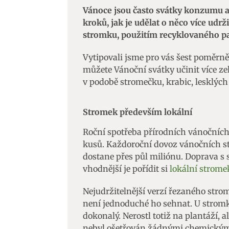
Vánoce jsou často svátky konzumu a
kroků, jak je udělat o něco více udr
stromku, použitím recyklovaného pap
Vytipovali jsme pro vás šest poměrně
můžete Vánoční svátky učinit více z
v podobě stromečku, krabic, lesklých 
Stromek především lokální
Roční spotřeba přírodních vánočních
kusů. Každoroční dovoz vánočních st
dostane přes půl miliónu. Doprava s 
vhodnější je pořídit si
lokální stromek
Nejudržitelnější verzí řezaného stromk
není jednoduché ho sehnat. U stromku
dokonalý. Nerostl totiž na plantáží, 
nebyl ošetřován žádnými chemickými