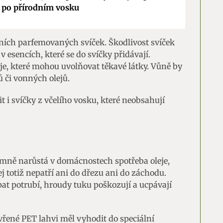
 po přírodním vosku
odních parfemovaných svíček. Škodlivost svíček
v esencích, které se do svíčky přidávají.
je, které mohou uvolňovat těkavé látky. Vůně by
ů či vonných olejů.
t i svíčky z včelího vosku, které neobsahují
ně narůstá v domácnostech spotřeba oleje,
ej totiž nepatří ani do dřezu ani do záchodu.
pat potrubí, hroudy tuku poškozují a ucpávají
avřené PET lahvi měl vyhodit do speciální