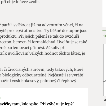
 při objednávce zvolit.
ění bezpečnosti, předcházení a zjišťování podvodů a
ňování chyb, Poskytování a zobrazování reklamy a obsahu,
Vžd
ní a sdělování voleb ochrany osobních údajů.
tří i svíčky, ať již na adventním věnci, či na
ytě pro lepší atmosféru. Ty běžně dostupné jsou
roduktu. Při jejich pálení se tak do ovzduší
FÍ
 aceton, benzen či formaldehyd. Uvolňuje se také
lené parfemovací příměsi. Ačkoliv při
zí k uvolňování velkých hodnot těchto látek, je
ch či živočišných surovin, tedy takových, které
 biologicky odbouratelné. Nejčastěji se vyrábí
oužít i vosk kokosový, palmový či řepkový.
L
Fíl
svíčky tam, kde spíte. Při výběru je lepší