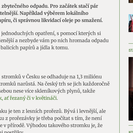
 zbytečného odpadu. Pro začátek stačí pár
žitelnější. Například výběrem lokálního
íru, či správnou likvidací oleje po smažení.
 jednoduchých opatření, s pomocí kterých si
elenější a nezbyde vám po nich hromada odpadu
balicích papírů a jídla k tomu.
ST
 stromků v Česku se odhaduje na 1,3 miliónu
romků narůstá. Na český trh se jich každoročně
sebou nese více skleníkových plynů, takže
, ať řezaný či v květináči
.
u je ten z lesních prořezů. Bývá i levnější, ale
 z prořezávky je třeba počítat s tím, že není
ale v přírodě. Výhodou takového stromku je, že
 postřiky.
KO