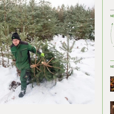
NE
NE