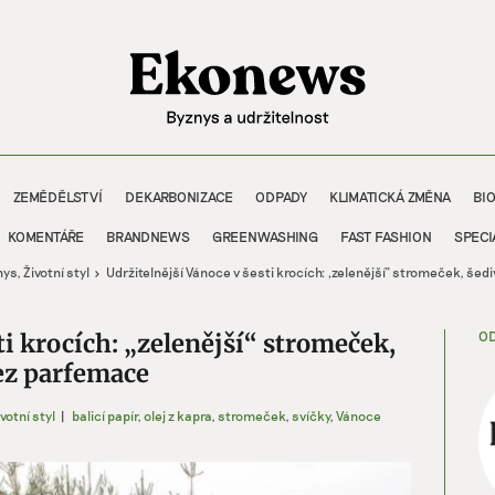
ZEMĚDĚLSTVÍ
DEKARBONIZACE
ODPADY
KLIMATICKÁ ZMĚNA
BI
KOMENTÁŘE
BRANDNEWS
GREENWASHING
FAST FASHION
SPECI
nys
Životní styl
Udržitelnější Vánoce v šesti krocích: „zelenější“ stromeček, šedi
OD
ti krocích: „zelenější“ stromeček,
bez parfemace
votní styl
|
balicí papír
,
olej z kapra
,
stromeček
,
svíčky
,
Vánoce