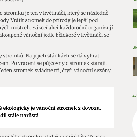
o stromku je ten v květináči, který se následně
ody. Vrátit stromek do přírody je lepší pod
ých místech. Sázecí akci každoročně organizují
zakoupené vánoční jedle bělokoré v květináči se
B
y stromků. Na jejich stánkách se dá vybrat
m. Po vrácení se půjčovny o stromek starají,
Jeden stromek zvládne tři, čtyři vánoční sezóny
ZJ
 ekologický je vánoční stromek z dovozu.
odíl stále narůstá
umělého stromku, i když vydrží déle. Ty jsou