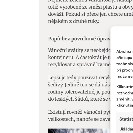
totiž vyrobené ze směsi plastu a obv
dováží. Pokud si přece jen chcete umě
nějakém z druhé ruky.
Papír bez povrchové úpravy
Vánoční svátky se neobejdou bez bal
Abychom 
kontejneru. A častokrát je to špatně.
přístupu
technolo
recyklovat a správně by měl skončit 
při proc
může nep
Lepší je tedy používat recyklovaný b
šedivý. Jedině ten se dá následně recy
Kliknutí
rodiny tolerovatelné, je použít zacho
rozhodnu
do lesklých šátků, které se vám bez už
změnit, 
kliknutí
Existují rovněž vánoční pytlíčky, kte
velikostech, nahoře se zavazují na šň
Statis
Ukládán