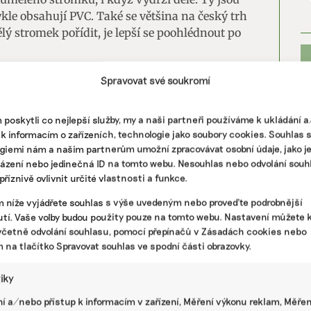
ykle obsahují PVC. Také se většina na český trh
lý stromek pořídit, je lepší se poohlédnout po
Spravovat své soukromí
ícího papíru, který za pár minut končí v modrém
poskytli co nejlepší služby, my a naši partneři používáme k ukládání 
Lesklý, křídový či voskovaný papír
se totiž nedá
 k informacím o zařízeních, technologie jako soubory cookies. Souhlas 
giemi nám a našim partnerům umožní zpracovávat osobní údaje, jako j
v popelnici na směsný odpad.
házení nebo jedinečná ID na tomto webu. Nesouhlas nebo odvolání souh
říznivě ovlivnit určité vlastnosti a funkce.
alící papír, zjednodušeně řečeno ten hnědý nebo
klovat. Ještě lepší variantou, pokud je to v rámci
m níže vyjádřete souhlas s výše uvedeným nebo proveďte podrobnější
PR
valý papír od minula, anebo zabalit dárky třeba
tí. Vaše volby budou použity pouze na tomto webu. Nastavení můžete k
itku válí ve skříni.
včetně odvolání souhlasu, pomocí přepínačů v Zásadách cookies nebo
m na tlačítko Spravovat souhlas ve spodní části obrazovky.
ré jsou znovupoužitelné. Prodávají se v různých
ůrku a vydrží roky.
tiky
í a/nebo přístup k informacím v zařízení, Měření výkonu reklam, Měřen