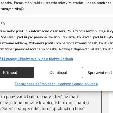
 obsahu, Porozumění publiku prostřednictvím statistik nebo kombinací
Í, ŽIVOTNÍ STYL
 různých zdrojů.
rodeje živých kaprů? Neziskovka volá po tom,
eši vzdali domácí vánoční „zabijačky“
ing
V
í a/nebo přístup k informacím v zařízení, Použití omezených údajů k v
 Vytváření profilů pro personalizovanou reklamu, Používání profilů k vý
P
lizované reklamy, Vytváření profilů pro personalizovaný obsah, Používán
 pro výběr personalizovaného obsahu, Rozvoj a zlepšování služeb, Použit
obíhá online a spotřeba balícího materiálu
ých údajů k výběru obsahu.
dnávek lze ale odevzdat k dalšímu použití.
814 prodejců
Přečtěte si více o těchto účelech
příklad aplikace Kam s ním?, která nabízí
e
Vžd
Příjmout
Odmítnout
Spravovat mož
balící materiál mají zájem. Použité krabice a
vání a kombinování údajů z jiných zdrojů údajů, Propojení různých
 tak nemusí po jednom použití končit v
í, Identifikace zařízení na základě automaticky přenášených
Zásady cookies
Prohlášení o ochraně osobních údajů
cí.
o to používat k balení obaly, které už mají
o už jednou použité krabice, které dnes nabízí
ání přesných údajů o zeměpisné poloze, Identifikace zařízení na zá
Některé e-shopy také doručují zboží do boxů
ě vyžádaných informací.