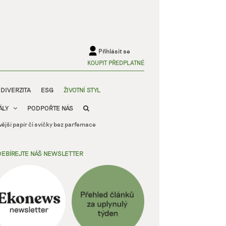
Přihlásit se
KOUPIT PŘEDPLATNÉ
ODIVERZITA
ESG
ŽIVOTNÍ STYL
ÁLY
PODPOŘTE NÁS
vější papír či svíčky bez parfemace
EBÍREJTE NÁŠ NEWSLETTER