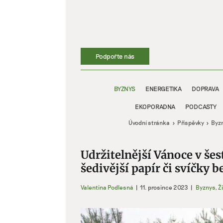
Přeskočit
na
obsah
Podpořte nás
BYZNYS
ENERGETIKA
DOPRAVA
EKOPORADNA
PODCASTY
Úvodní stránka
Příspěvky
Byz
Udržitelnější Vánoce v šes
šedivější papír či svíčky 
Valentina Podlesná
|
11. prosince 2023
|
Byznys
,
Ži
Zobrazit