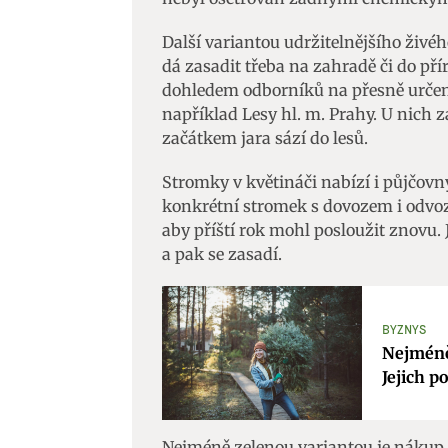
Další variantou udržitelnějšího živéh
dá zasadit třeba na zahradě či do přír
dohledem odborníků na přesně určen
například Lesy hl. m. Prahy. U nich 
začátkem jara sází do lesů.
Stromky v květináči nabízí i půjčovn
konkrétní stromek s dovozem i odvoze
aby příští rok mohl posloužit znovu. 
a pak se zasadí.
BYZNYS
Nejméně
Jejich p
Nejméně zelenou variantou je nákup 