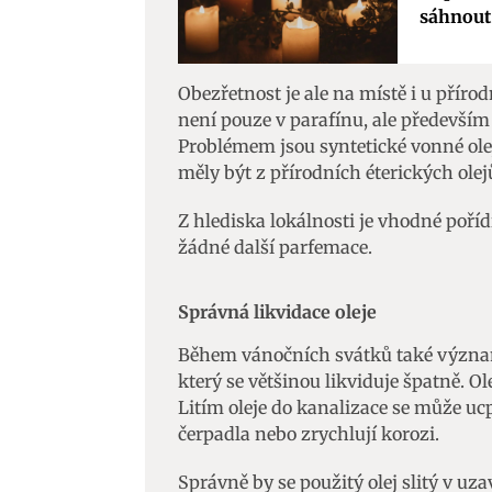
sáhnout
Obezřetnost je ale na místě i u přír
není pouze v parafínu, ale především 
Problémem jsou syntetické vonné ole
měly být z přírodních éterických olej
Z hlediska lokálnosti je vhodné pořídi
žádné další parfemace.
Správná likvidace oleje
Během vánočních svátků také význam
který se většinou likviduje špatně. Ol
Litím oleje do kanalizace se může uc
čerpadla nebo zrychlují korozi.
Správně by se použitý olej slitý v uz