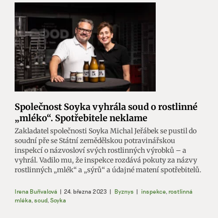
Společnost Soyka vyhrála soud o rostlinné
„mléko“. Spotřebitele neklame
Zakladatel společnosti Soyka Michal Jeřábek se pustil do
soudní pře se Státní zemědělskou potravinářskou
inspekcí o názvosloví svých rostlinných výrobků – a
vyhrál. Vadilo mu, že inspekce rozdává pokuty za názvy
rostlinných „mlék“ a „sýrů“ a údajné matení spotřebitelů.
Irena Buřívalová
|
24. března 2023
|
Byznys
|
inspekce
,
rostlinná
mléka
,
soud
,
Soyka