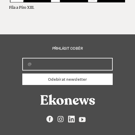
Fíla a Píro XIII.
PŘIHLÁSIT ODBĚR
Odebírat newsletter
Facebook
Instagram
LinkedIn
YouTube