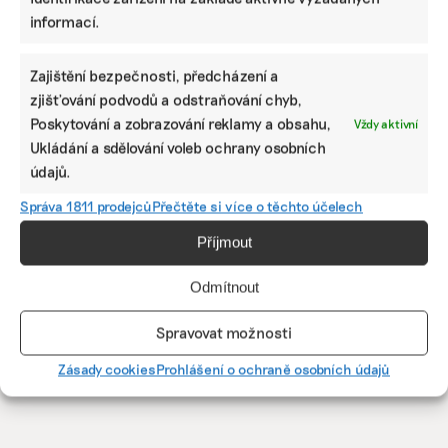
informací.
Charitativní obchody s oblečením a dalším
zbožím přibývají. Nahrává jim krize i trend
Zajištění bezpečnosti, předcházení a
„re-use“
zjišťování podvodů a odstraňování chyb,
Koncept charitativních obchodů Moment chce postupně
Poskytování a zobrazování reklamy a obsahu,
Vždy aktivní
otevřít prodejny v každém krajském městě. Rozrůstá se i
Ukládání a sdělování voleb ochrany osobních
Fashion Charity Shop nebo dobročinné krámky Sue Ryder.
údajů.
Irena Buřívalová
|
04. března 2023
|
Byznys
,
Životní styl
|
charitativní
Správa 1811 prodejců
Přečtěte si více o těchto účelech
obchod
,
knihy
,
neziskové organizace
,
oblečení
,
second hand
,
udržitelný šatník
Příjmout
Odmítnout
Předchozí
1
···
29
30
31
32
Spravovat možnosti
33
34
Další
Zásady cookies
Prohlášení o ochraně osobních údajů