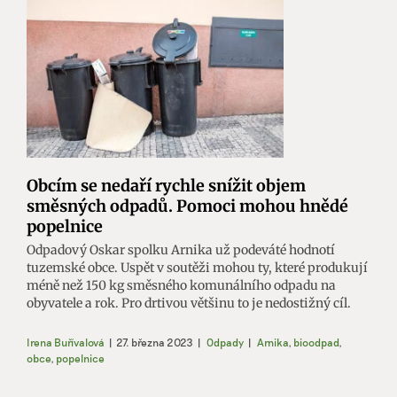
Obcím se nedaří rychle snížit objem
směsných odpadů. Pomoci mohou hnědé
popelnice
Odpadový Oskar spolku Arnika už podeváté hodnotí
tuzemské obce. Uspět v soutěži mohou ty, které produkují
méně než 150 kg směsného komunálního odpadu na
obyvatele a rok. Pro drtivou většinu to je nedostižný cíl.
Irena Buřívalová
|
27. března 2023
|
Odpady
|
Arnika
,
bioodpad
,
obce
,
popelnice