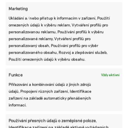
Farmáři si mohou vybírat, komu prodají
Marketing
uhlíkové kredity. Do Česka přicházejí další
firmy
Ukládání a/nebo přístup k informacím v zařízení, Použití
Regenerativní zemědělství oslovuje čím dál více farmářů.
omezených údajů k výběru reklam, Vytváření profilů pro
Vedle péče o přírodu je motivuje i možnost finančně si
personalizovanou reklamu, Používání profilů k výběru
přilepšit takzvanými uhlíkovými kredity, které získávají
personalizované reklamy, Vytváření profilů pro
za šetrné hospodaření. Do Česka nyní vstupují další
personalizovaný obsah, Používání profilů pro výběr
firmy, které jim umožní vydělat.
personalizovaného obsahu, Rozvoj a zlepšování služeb,
Použití omezených údajů k výběru obsahu.
Irena Buřívalová
|
10. března 2023
|
Zemědělství
|
ESG
,
offsety
,
regenerativní zemědělství
,
uhlíkové kredity
Funkce
Vždy aktivní
Přiřazování a kombinování údajů z jiných zdrojů
údajů, Propojení různých zařízení, Identifikace
zařízení na základě automaticky přenášených
informací.
Používání přesných údajů o zeměpisné poloze,
Identifikace zařízení na základě aktivně vyžádaných