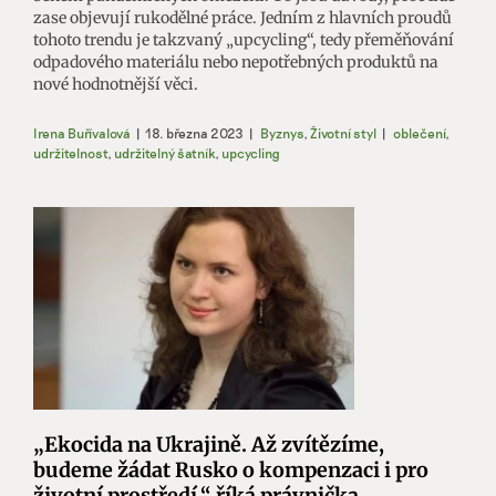
zase objevují rukodělné práce. Jedním z hlavních proudů
tohoto trendu je takzvaný „upcycling“, tedy přeměňování
odpadového materiálu nebo nepotřebných produktů na
nové hodnotnější věci.
Irena Buřívalová
|
18. března 2023
|
Byznys
,
Životní styl
|
oblečení
,
udržitelnost
,
udržitelný šatník
,
upcycling
„Ekocida na Ukrajině. Až zvítězíme,
budeme žádat Rusko o kompenzaci i pro
životní prostředí,“ říká právnička