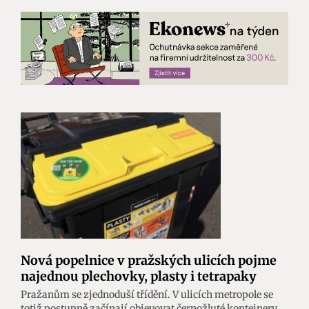
Nová popelnice v pražských ulicích pojme
najednou plechovky, plasty i tetrapaky
Pražanům se zjednoduší třídění. V ulicích metropole se
totiž postupně začínají objevovat černožluté kontejnery,