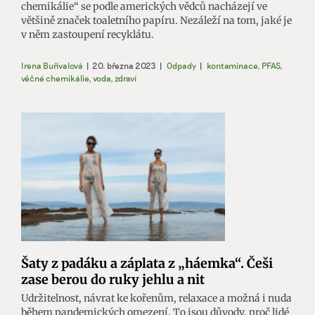
chemikálie“ se podle amerických vědců nacházejí ve
většině značek toaletního papíru. Nezáleží na tom, jaké je
v něm zastoupení recyklátu.
Irena Buřívalová
|
20. března 2023
|
Odpady
|
kontaminace
,
PFAS
,
věčné chemikálie
,
voda
,
zdraví
Šaty z padáku a záplata z „háemka“. Češi
zase berou do ruky jehlu a nit
Udržitelnost, návrat ke kořenům, relaxace a možná i nuda
během pandemických omezení. To jsou důvody, proč lidé