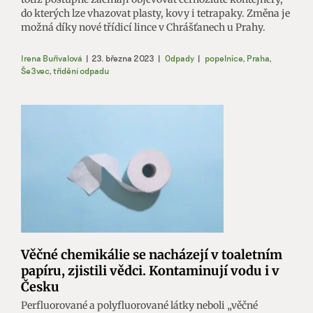
do kterých lze vhazovat plasty, kovy i tetrapaky. Změna je
možná díky nové třídicí lince v Chrášťanech u Prahy.
Irena Buřívalová
|
23. března 2023
|
Odpady
|
popelnice
,
Praha
,
Še3vec
,
třídění odpadu
Věčné chemikálie se nacházejí v toaletním
papíru, zjistili vědci. Kontaminují vodu i v
Česku
Perfluorované a polyfluorované látky neboli „věčné