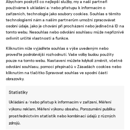
Nová pravidla zkomplikují greenwashing.
Abychom poskytli co nejlepší služby, my a naši partneři
Balamucení spotřebitelů je čím dál tím
používáme k ukládání a/nebo přístupu k informacím o
zařízeních, technologie jako soubory cookies. Souhlas s těmito
záludnější
technologiemi nám a našim partnerům umožní zpracovávat
Firmy se často snaží vytvořit dojem, že jejich produkty či
osobní údaje, jako je chování při procházení nebo jedinečná ID na
služby mají minimální dopad na životní prostředí, nebo
tomto webu. Nesouhlas nebo odvolání souhlasu může nepříznivě
mu dokonce prospívají. Evropská unie nyní chystá řadu
ovlivnit určité vlastnosti a funkce.
opatření, která by měla tyto praktiky zarazit.
Kliknutím níže vyjádřete souhlas s výše uvedeným nebo
Irena Buřívalová
|
13. března 2023
|
ESG
,
Greenwashing
|
EU
,
proveďte podrobnější rozhodnutí. Vaše volby budou použity
greenwashing
,
marketing
,
obchodníci
pouze na tomto webu. Nastavení můžete kdykoli změnit, včetně
odvolání souhlasu, pomocí přepínačů v Zásadách cookies nebo
kliknutím na tlačítko Spravovat souhlas ve spodní části
obrazovky.
Statistiky
Ukládání a/nebo přístup k informacím v zařízení, Měření
výkonu reklam, Měření výkonu obsahu, Porozumění publiku
prostřednictvím statistik nebo kombinací údajů z různých
zdrojů.