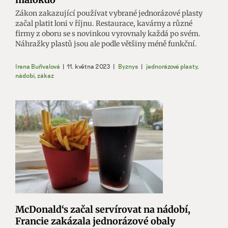
Zákon zakazující používat vybrané jednorázové plasty
začal platit loni v říjnu. Restaurace, kavárny a různé
firmy z oboru se s novinkou vyrovnaly každá po svém.
Náhražky plastů jsou ale podle většiny méně funkční.
Irena Buřívalová
|
11. května 2023
|
Byznys
|
jednorázové plasty
,
nádobí
,
zákaz
McDonald‘s začal servírovat na nádobí,
Francie zakázala jednorázové obaly