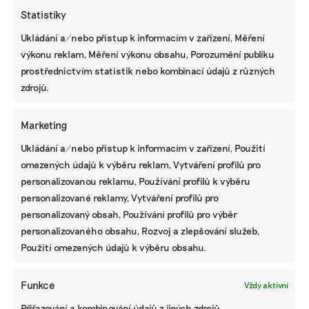
Statistiky
Ukládání a/nebo přístup k informacím v zařízení, Měření
KOMERČNÍ SDĚLENÍ
výkonu reklam, Měření výkonu obsahu, Porozumění publiku
prostřednictvím statistik nebo kombinací údajů z různých
Udržitelnost, umění i komunitní sdílení.
zdrojů.
Festival Týká se to také tebe v Uherském
Hradišti startuje tento týden
Marketing
Ukládání a/nebo přístup k informacím v zařízení, Použití
BRANDNEWS
omezených údajů k výběru reklam, Vytváření profilů pro
personalizovanou reklamu, Používání profilů k výběru
Ani trend, ani povinnost. Udržitelnost je
způsob, jak řídit firmu do budoucna a zvyšovat
personalizované reklamy, Vytváření profilů pro
její hodnotu, říká expertka
personalizovaný obsah, Používání profilů pro výběr
personalizovaného obsahu, Rozvoj a zlepšování služeb,
Použití omezených údajů k výběru obsahu.
ZJEDNODUŠTE SI ŽIVOT S ESG
Funkce
Vždy aktivní
Přiřazování a kombinování údajů z jiných zdrojů