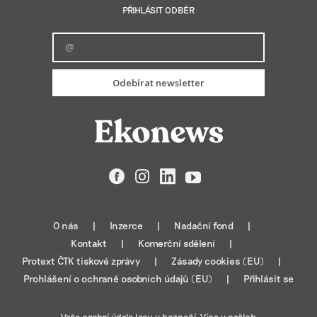
PŘIHLÁSIT ODBĚR
Odebírat newsletter
Facebook
Instagram
LinkedIn
YouTube
O nás
Inzerce
Nadační fond
Kontakt
Komerční sdělení
Protext ČTK tiskové zprávy
Zásady cookies (EU)
Prohlášení o ochraně osobních údajů (EU)
Přihlásit se
Vaše osobní údaje jsou v bezpečí. Více v našich