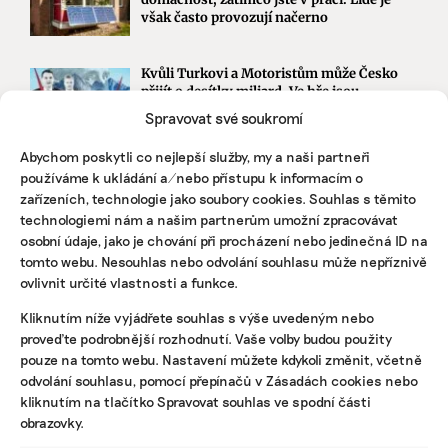
však často provozují načerno
Kvůli Turkovi a Motoristům může Česko
přijít o desítky miliard. Ve hře jsou
akcelerační zóny i povolenky
Spravovat své soukromí
Abychom poskytli co nejlepší služby, my a naši partneři
používáme k ukládání a/nebo přístupu k informacím o
STÁHNĚTE SI NAŠE E-BOOKY
zařízeních, technologie jako soubory cookies. Souhlas s těmito
technologiemi nám a našim partnerům umožní zpracovávat
osobní údaje, jako je chování při procházení nebo jedinečná ID na
tomto webu. Nesouhlas nebo odvolání souhlasu může nepříznivě
ovlivnit určité vlastnosti a funkce.
Kliknutím níže vyjádřete souhlas s výše uvedeným nebo
proveďte podrobnější rozhodnutí. Vaše volby budou použity
pouze na tomto webu. Nastavení můžete kdykoli změnit, včetně
odvolání souhlasu, pomocí přepínačů v Zásadách cookies nebo
kliknutím na tlačítko Spravovat souhlas ve spodní části
obrazovky.