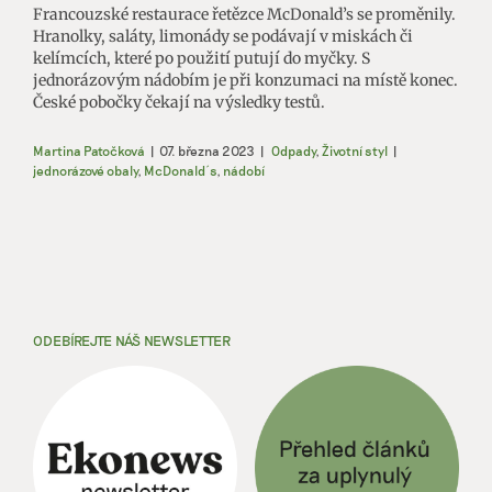
Francouzské restaurace řetězce McDonald’s se proměnily.
Hranolky, saláty, limonády se podávají v miskách či
kelímcích, které po použití putují do myčky. S
jednorázovým nádobím je při konzumaci na místě konec.
České pobočky čekají na výsledky testů.
Martina Patočková
|
07. března 2023
|
Odpady
,
Životní styl
|
jednorázové obaly
,
McDonald´s
,
nádobí
ODEBÍREJTE NÁŠ NEWSLETTER