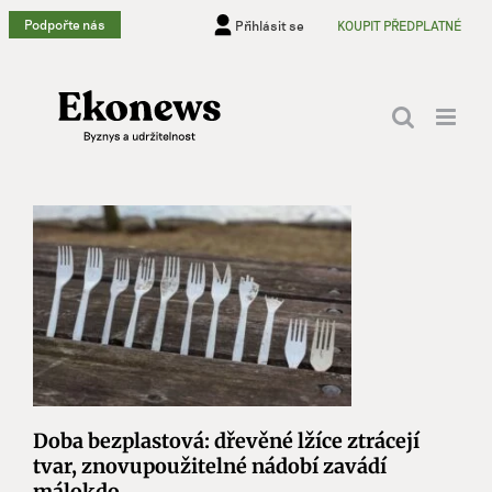
Přeskočit
Podpořte nás
Přihlásit se
KOUPIT PŘEDPLATNÉ
na
obsah
Doba bezplastová: dřevěné lžíce ztrácejí
tvar, znovupoužitelné nádobí zavádí
málokdo