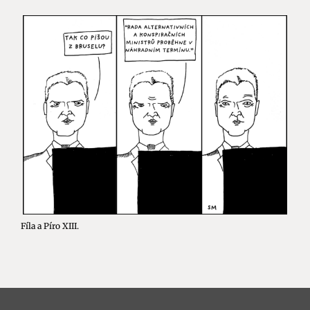
Fíla a Píro XIII.