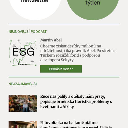
NEJNOVĚJŠÍ PODCAST
Martin Abel
Chceme získat desítky milionů na
udržitelnost, říká právník Abel. Po střetu s
Turkem rozjíždí fond s podporou
developera Sekyry
Přihlásit odběr
NEJZAJÍMAVĚJŠÍ
Ruce nás pálily a otékaly nám prsty,
popisuje brněnská floristka problémy s
květinami z Afriky
Fotovoltaika na balkoně utáhne
domácnost, zatímco jste v práci. Lidé je