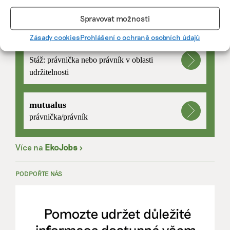
PRÁCE, KTERÁ ZLEPŠÍ SVĚT
Spravovat možnosti
Zásady cookies
Prohlášení o ochraně osobních údajů
mutualus
Stáž: právnička nebo právník v oblasti
udržitelnosti
mutualus
právnička/právník
Více na
EkoJobs
>
PODPOŘTE NÁS