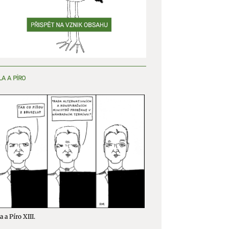
LA A PÍRO
a a Píro XIII.