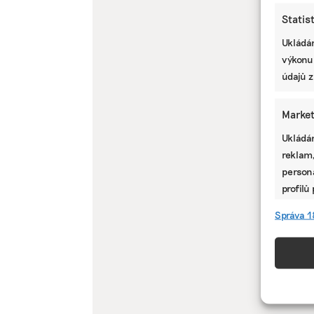
Statis
Ukládán
výkonu
údajů z
Market
Ukládán
reklam,
persona
profilů
omezen
Správa 1
Funkc
Přiřazo
zařízen
informa