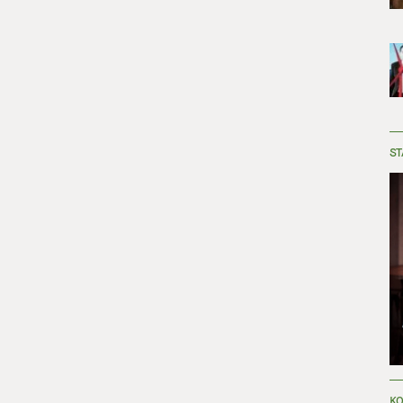
ST
KO