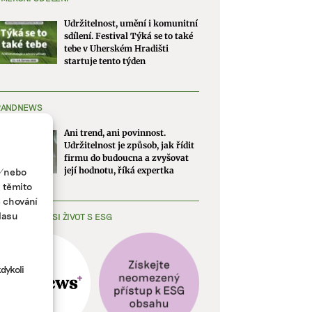
Udržitelnost, umění i komunitní
sdílení. Festival Týká se to také
tebe v Uherském Hradišti
startuje tento týden
RANDNEWS
Ani trend, ani povinnost.
Udržitelnost je způsob, jak řídit
firmu do budoucna a zvyšovat
a/nebo
její hodnotu, říká expertka
s těmito
e chování
lasu
EDNODUŠTE SI ŽIVOT S ESG
dykoli