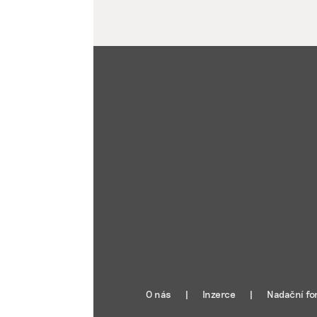
O nás
Inzerce
Nadační fo