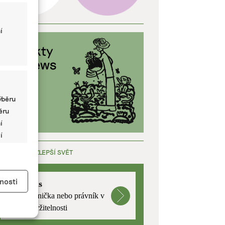
í
ýběru
běru
í
í
ÁCE, KTERÁ ZLEPŠÍ SVĚT
y aktivní
nosti
mutualus
Stáž: právnička nebo právník v
oblasti udržitelnosti