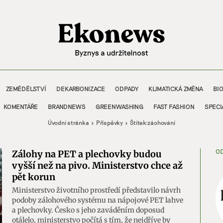
ZEMĚDĚLSTVÍ
DEKARBONIZACE
ODPADY
KLIMATICKÁ ZMĚNA
BI
KOMENTÁŘE
BRANDNEWS
GREENWASHING
FAST FASHION
SPECI
Úvodní stránka
Příspěvky
Štítek:
záohování
OD
Zálohy na PET a plechovky budou
vyšší než na pivo. Ministerstvo chce až
pět korun
Ministerstvo životního prostředí představilo návrh
podoby zálohového systému na nápojové PET lahve
a plechovky. Česko s jeho zaváděním doposud
otálelo, ministerstvo počítá s tím, že nejdříve by