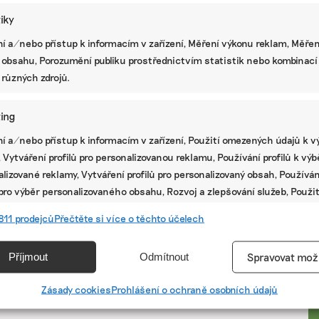
tiky
í a/nebo přístup k informacím v zařízení, Měření výkonu reklam, Měřen
 obsahu, Porozumění publiku prostřednictvím statistik nebo kombinací
 různých zdrojů.
ing
í a/nebo přístup k informacím v zařízení, Použití omezených údajů k v
 Vytváření profilů pro personalizovanou reklamu, Používání profilů k vý
lizované reklamy, Vytváření profilů pro personalizovaný obsah, Používán
 pro výběr personalizovaného obsahu, Rozvoj a zlepšování služeb, Použit
ých údajů k výběru obsahu.
PR
811 prodejců
Přečtěte si více o těchto účelech
e
Vžd
Příjmout
Odmítnout
Spravovat mož
vání a kombinování údajů z jiných zdrojů údajů, Propojení různých
í, Identifikace zařízení na základě automaticky přenášených
Zásady cookies
Prohlášení o ochraně osobních údajů
cí.