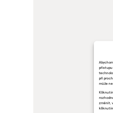
Abychom 
přístupu
technolo
při proc
může nep
Kliknutí
rozhodnu
změnit, 
kliknutí