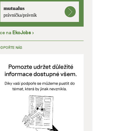
mutualus
kladě
právnička/právník
íce na
EkoJobs
>
y aktivní
ODPOŘTE NÁS