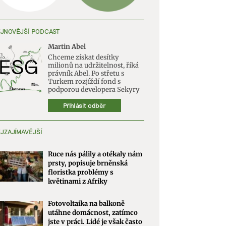
JNOVĚJŠÍ PODCAST
Martin Abel
Chceme získat desítky
milionů na udržitelnost, říká
právník Abel. Po střetu s
Turkem rozjíždí fond s
podporou developera Sekyry
Přihlásit odběr
JZAJÍMAVĚJŠÍ
Ruce nás pálily a otékaly nám
prsty, popisuje brněnská
floristka problémy s
květinami z Afriky
Fotovoltaika na balkoně
utáhne domácnost, zatímco
jste v práci. Lidé je však často