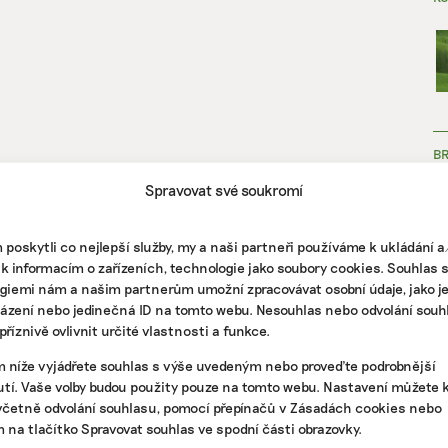
B
Spravovat své soukromí
poskytli co nejlepší služby, my a naši partneři používáme k ukládání 
 k informacím o zařízeních, technologie jako soubory cookies. Souhlas 
giemi nám a našim partnerům umožní zpracovávat osobní údaje, jako j
házení nebo jedinečná ID na tomto webu. Nesouhlas nebo odvolání souh
ZJ
říznivě ovlivnit určité vlastnosti a funkce.
m níže vyjádřete souhlas s výše uvedeným nebo proveďte podrobnější
tí. Vaše volby budou použity pouze na tomto webu. Nastavení můžete k
včetně odvolání souhlasu, pomocí přepínačů v Zásadách cookies nebo
m na tlačítko Spravovat souhlas ve spodní části obrazovky.