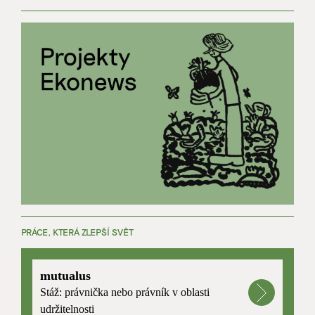
PRÁCE, KTERÁ ZLEPŠÍ SVĚT
mutualus
Stáž: právnička nebo právník v oblasti
udržitelnosti