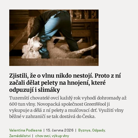
Zjistili, že o vlnu nikdo nestojí. Proto z ní
začali dělat pelety na hnojení, které
odpuzují i slimáky
Tuzemští chovatelé ovcí každý rok vyhodí dohromady až
600 tun vlny. Novopacká společnost GreenWool ji
vykupuje a dělá z ní pelety a mulčovací drť. Využití vlny
běžné v zahraničí se tak dostává do Česka.
Valentina Podlesná
|
15. června 2026
|
Byznys
,
Odpady
,
Zemědělství
|
chov ovcí
,
výkup vlny