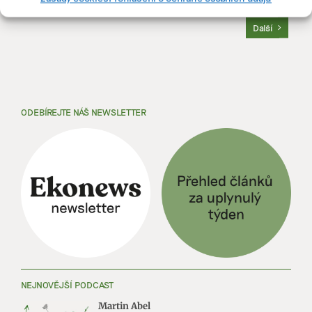
Předchozí
1
2
3
4
5
···
50
Další
ODEBÍREJTE NÁŠ NEWSLETTER
NEJNOVĚJŠÍ PODCAST
Martin Abel