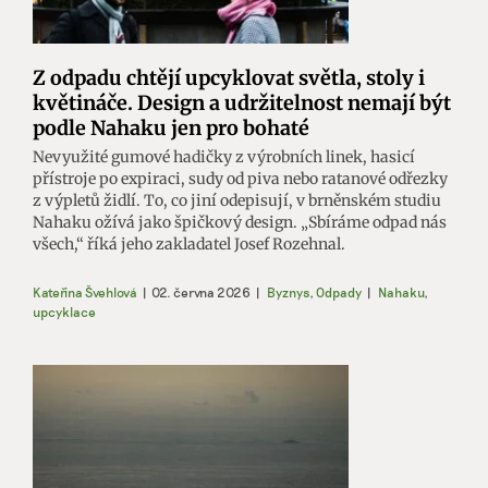
Z odpadu chtějí upcyklovat světla, stoly i
květináče. Design a udržitelnost nemají být
podle Nahaku jen pro bohaté
Nevyužité gumové hadičky z výrobních linek, hasicí
přístroje po expiraci, sudy od piva nebo ratanové odřezky
z výpletů židlí. To, co jiní odepisují, v brněnském studiu
Nahaku ožívá jako špičkový design. „Sbíráme odpad nás
všech,“ říká jeho zakladatel Josef Rozehnal.
Kateřina Švehlová
|
02. června 2026
|
Byznys
,
Odpady
|
Nahaku
,
upcyklace