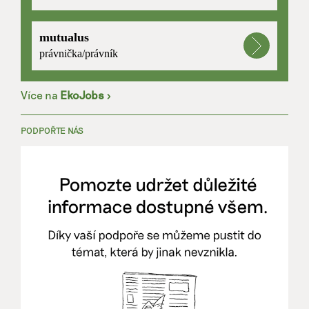
mutualus
právnička/právník
Více na
EkoJobs
>
PODPOŘTE NÁS