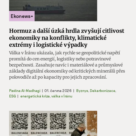
Hormuz a další úzká hrdla zvyšují citlivost
ekonomiky na konflikty, klimatické
extrémy i logistické výpadky
Válka v Íránu ukázala, jak rychle se geopolitické napětí
promítá do cen energií, logistiky nebo potravinové
bezpečnosti. Zasahuje navíc i materiálové a průmyslové
základy digitální ekonomiky od kritických minerálů přes
polovodiče až po kapacity pro jejich zpracování.
Pavlína Al-Madhagi
|
01. června 2026
|
Byznys
,
Dekarbonizace
,
ESG
|
energetická krize
,
válka v Íránu