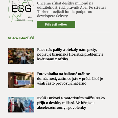
Chceme získat desítky milionů na
udržitelnost, říká právník Abel. Po střetu s
Turkem rozjíždí fond s podporou
developera Sekyry
Přihlásit odběr
NEJZAJÍMAVĚJŠÍ
Ruce nás pálily a otékaly nám prsty,
popisuje brněnská floristka problémy s
květinami z Afriky
Fotovoltaika na balkoně utáhne
domácnost, zatímco jste v práci. Lidé je
však často provozují načerno
Kvůli Turkovi a Motoristům může Česko
přijít o desítky miliard. Ve hře jsou
akcelerační zóny i povolenky