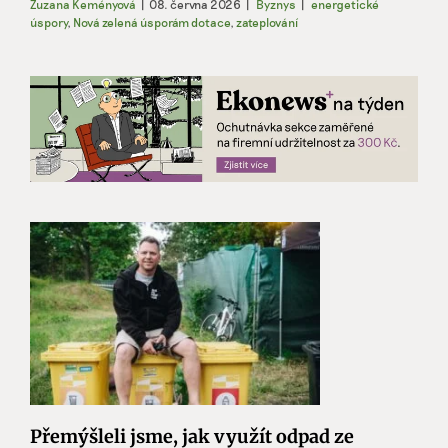
Zuzana Keményová
|
08. června 2026
|
Byznys
|
energetické
úspory
,
Nová zelená úsporám dotace
,
zateplování
Přemýšleli jsme, jak využít odpad ze