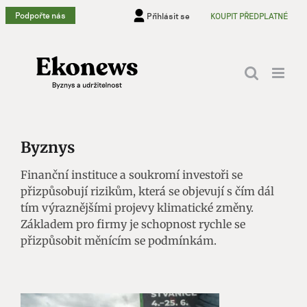
Přeskočit
Podpořte nás
Přihlásit se
KOUPIT PŘEDPLATNÉ
na
obsah
Byznys
Finanční instituce a soukromí investoři se
přizpůsobují rizikům, která se objevují s čím dál
tím výraznějšími projevy klimatické změny.
Základem pro firmy je schopnost rychle se
přizpůsobit měnícím se podmínkám.