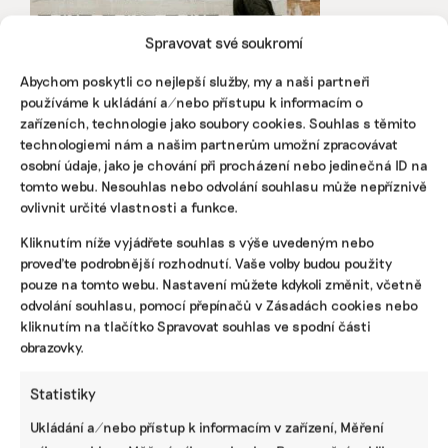
Spravovat své soukromí
Abychom poskytli co nejlepší služby, my a naši partneři
používáme k ukládání a/nebo přístupu k informacím o
zařízeních, technologie jako soubory cookies. Souhlas s těmito
Povinné digitální pasy výrobků změní
technologiemi nám a našim partnerům umožní zpracovávat
způsob, jakým je firmy produkují. První
osobní údaje, jako je chování při procházení nebo jedinečná ID na
budou na řadě baterie
tomto webu. Nesouhlas nebo odvolání souhlasu může nepříznivě
Digitální pas výrobku nebude pouze administrativní
ovlivnit určité vlastnosti a funkce.
výmysl Evropské unie, ale zásadně promění fungování
Kliknutím níže vyjádřete souhlas s výše uvedeným nebo
dodavatelských řetězců. První pasy by se měly objevit
proveďte podrobnější rozhodnutí. Vaše volby budou použity
příští rok v únoru pro baterie.
pouze na tomto webu. Nastavení můžete kdykoli změnit, včetně
odvolání souhlasu, pomocí přepínačů v Zásadách cookies nebo
Pavlína Al-Madhagi
|
28. května 2026
|
Byznys
,
ESG
|
digitální pasy
kliknutím na tlačítko Spravovat souhlas ve spodní části
produktů
,
Evropská unie
,
regulace
obrazovky.
Statistiky
Ukládání a/nebo přístup k informacím v zařízení, Měření