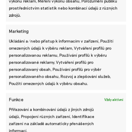
výkonu reklam, Měření výkonu obsahu, Porozumění publiku
prostřednictvím statistik nebo kombinací údajů z různých
zdrojů.
Marketing
K čemu jsou kurzy managementu
Ukládání a/nebo přístup k informacím v zařízení, Použití
udržitelnosti? Doplní znalosti v ESG a
omezených údajů k výběru reklam, Vytváření profilů pro
přinesou kontakty
personalizovanou reklamu, Používání profilů k výběru
personalizované reklamy, Vytváření profilů pro
Kurzů pro ESG manažery je na trhu široká nabídka.
Poskytují je poradenské firmy zaměřené na udržitelnost,
personalizovaný obsah, Používání profilů pro výběr
společnosti nabízející školení i univerzity. K čemu jsou
personalizovaného obsahu, Rozvoj a zlepšování služeb,
kromě „certifikátu“ dobré a s čím mohou pomoci?
Použití omezených údajů k výběru obsahu.
Redakce Ekonews
|
22. května 2026
|
Byznys
|
vzdělání
Funkce
Sustainability Management
Vždy aktivní
Přiřazování a kombinování údajů z jiných zdrojů
údajů, Propojení různých zařízení, Identifikace
zařízení na základě automaticky přenášených
informací.