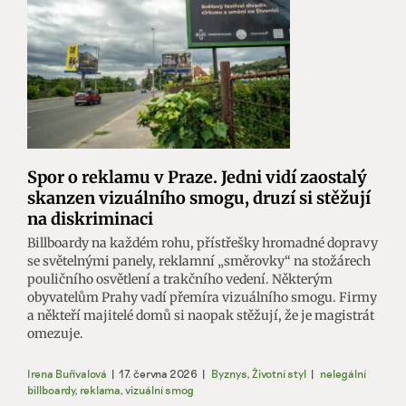
Spor o reklamu v Praze. Jedni vidí zaostalý
skanzen vizuálního smogu, druzí si stěžují
na diskriminaci
Billboardy na každém rohu, přístřešky hromadné dopravy
se světelnými panely, reklamní „směrovky“ na stožárech
pouličního osvětlení a trakčního vedení. Některým
obyvatelům Prahy vadí přemíra vizuálního smogu. Firmy
a někteří majitelé domů si naopak stěžují, že je magistrát
omezuje.
Irena Buřívalová
|
17. června 2026
|
Byznys
,
Životní styl
|
nelegální
billboardy
,
reklama
,
vizuální smog