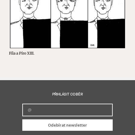
Fíla a Píro XIII.
PŘIHLÁSIT ODBĚR
Odebírat newsletter