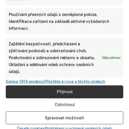
Používání přesných údajů o zeměpisné poloze,
Identifikace zařízení na základě aktivně vyžádaných
informací.
Kdybych si kupovala byt, tak v co nejlepším
Zajištění bezpečnosti, předcházení a
energetickém standardu a ne bez štítku,
zjišťování podvodů a odstraňování chyb,
říká manažerka výrobce stavebních
Poskytování a zobrazování reklamy a obsahu,
Vždy aktivní
materiálů
Ukládání a sdělování voleb ochrany osobních
údajů.
Při koupi rodinného domu nebo bytu by si dnes zákazník
neměl všímat jen celkové kupní ceny, ale i toho, v jakém je
Správa 1814 prodejců
Přečtěte si více o těchto účelech
nemovitost energetickém standardu. To ovlivní nejen
provozní náklady bydlení, ale hlavně hodnotu nemovitosti
Příjmout
do budoucna.
Odmítnout
Martina Patočková
|
20. května 2026
|
Byznys
,
Dekarbonizace
|
energetická náročnost budov
,
Wienerberger
Spravovat možnosti
Zásady cookies
Prohlášení o ochraně osobních údajů