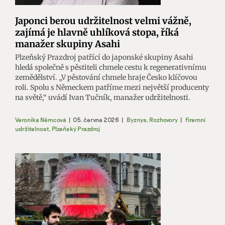
Japonci berou udržitelnost velmi vážně,
zajímá je hlavně uhlíková stopa, říká
manažer skupiny Asahi
Plzeňský Prazdroj patřící do japonské skupiny Asahi
hledá společně s pěstiteli chmele cestu k regenerativnímu
zemědělství. „V pěstování chmele hraje Česko klíčovou
roli. Spolu s Německem patříme mezi největší producenty
na světě,“ uvádí Ivan Tučník, manažer udržitelnosti.
Veronika Němcová
|
05. června 2026
|
Byznys
,
Rozhovory
|
firemní
udržitelnost
,
Plzeňský Prazdroj