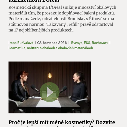
Kosmetická skupina L‘Oréal snižuje množství obalových
materiálů tím, že prosazuje doplňovací balení produktů.
Podle manažerky udržitelnosti Bronislavy Říhové se má
stát novou normou. Takzvaný „refill“ právě odstartoval
na 17 nejoblíbenějších produktech.
Irena Buřívalová
|
02. července 2026
|
Byznys
,
ESG
,
Rozhovory
|
kosmetika
,
nařízení o obalech a obalových materiálech
Proč je lepší mít méně kosmetiky? Dozvíte