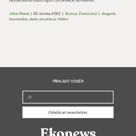
německého start-upu Circleback do oběhu.
Jitka Vlková
|
03. června 2022
|
Byznys
,
Životní styl
|
drogerie
,
kosmetika
,
obaly
,
recyklace
,
třídění
PŘIHLÁSIT ODBĚR
Odebírat newsletter