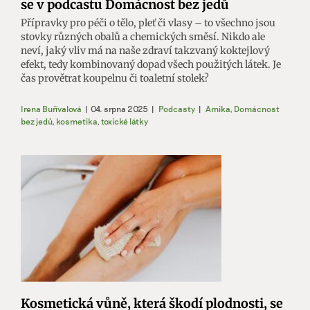
se v podcastu Domácnost bez jedů
Přípravky pro péči o tělo, pleť či vlasy – to všechno jsou
stovky různých obalů a chemických směsí. Nikdo ale
neví, jaký vliv má na naše zdraví takzvaný koktejlový
efekt, tedy kombinovaný dopad všech použitých látek. Je
čas provětrat koupelnu či toaletní stolek?
Irena Buřívalová
|
04. srpna 2025
|
Podcasty
|
Arnika
,
Domácnost
bez jedů
,
kosmetika
,
toxické látky
Kosmetická vůně, která škodí plodnosti, se