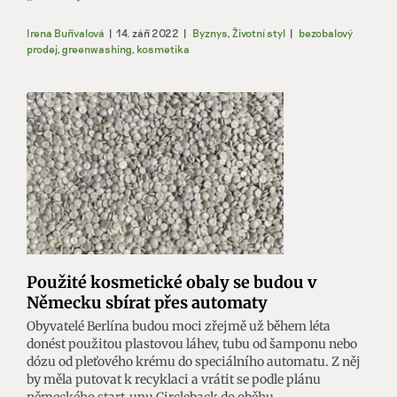
Irena Buřívalová
|
14. září 2022
|
Byznys
,
Životní styl
|
bezobalový
prodej
,
greenwashing
,
kosmetika
Použité kosmetické obaly se budou v
Německu sbírat přes automaty
Obyvatelé Berlína budou moci zřejmě už během léta
donést použitou plastovou láhev, tubu od šamponu nebo
dózu od pleťového krému do speciálního automatu. Z něj
by měla putovat k recyklaci a vrátit se podle plánu