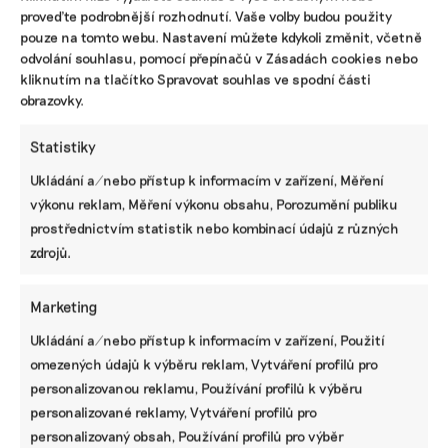
proveďte podrobnější rozhodnutí. Vaše volby budou použity
pouze na tomto webu. Nastavení můžete kdykoli změnit, včetně
odvolání souhlasu, pomocí přepínačů v Zásadách cookies nebo
kliknutím na tlačítko Spravovat souhlas ve spodní části
obrazovky.
Statistiky
Kosmetika ve skle, v plastu nebo bez obalu?
Ukládání a/nebo přístup k informacím v zařízení, Měření
Po prodeji do vlastních nádob zákazníci
výkonu reklam, Měření výkonu obsahu, Porozumění publiku
moc netouží
prostřednictvím statistik nebo kombinací údajů z různých
Jako slepé cesty už se ukázaly některé snahy o zavádění
zdrojů.
ekologičtějších obalů u drogistického a kosmetického
zboží. Třeba sklo nakonec nemusí být ekologičtější,
Marketing
zákazníci také většinou nemají zájem stáčet si výrobky
do vlastních nádob.
Ukládání a/nebo přístup k informacím v zařízení, Použití
omezených údajů k výběru reklam, Vytváření profilů pro
Martina Patočková
|
03. července 2024
|
Byznys
|
bezobalový
personalizovanou reklamu, Používání profilů k výběru
prodej
,
drogerie
,
kosmetika
,
obaly
personalizované reklamy, Vytváření profilů pro
personalizovaný obsah, Používání profilů pro výběr