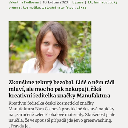
Valentina Podlesná
|
10. května 2023
|
Byznys
|
EU
,
farmaceutický
průmysl
,
kosmetika
,
testování na zvířatech
,
zákaz
Zkoušíme tekutý bezobal. Lidé o něm rádi
mluví, ale moc ho pak nekupují, říká
kreativní ředitelka značky Manufaktura
Kreativní ředitelka české kosmetické značky
Manufaktura Bára Čechová pravidelně dostává nabídky
na „zaručeně zelené“ obalové materiály. Zkušenost ji ale
naučila, že ve spoustě případů jde jen o greenwashing.
„Pravda je ...