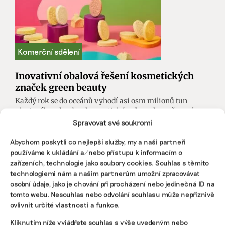
Inovativní obalová řešení kosmetických
značek green beauty
Každý rok se do oceánů vyhodí asi osm milionů tun
plastového odpadu a kosmetický průmysl na něm má
nemalý podíl. V segmentu takzvané green beauty existují
Spravovat své soukromí
značky, které se snaží jít příkladem a definovat
budoucnost kosmetického průmyslu svými obalovými
Abychom poskytli co nejlepší služby, my a naši partneři
inovacemi.
používáme k ukládání a/nebo přístupu k informacím o
zařízeních, technologie jako soubory cookies. Souhlas s těmito
technologiemi nám a našim partnerům umožní zpracovávat
Andrea Mouaddab Vémolová
|
17. října 2024
|
Komerční sdělení
|
green beauty
,
kosmetika
,
obaly
osobní údaje, jako je chování při procházení nebo jedinečná ID na
tomto webu. Nesouhlas nebo odvolání souhlasu může nepříznivě
ovlivnit určité vlastnosti a funkce.
Kliknutím níže vyjádřete souhlas s výše uvedeným nebo