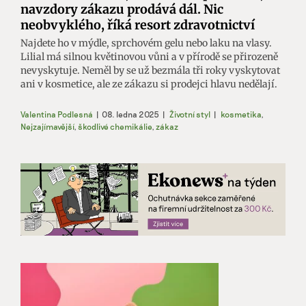
navzdory zákazu prodává dál. Nic
neobvyklého, říká resort zdravotnictví
Najdete ho v mýdle, sprchovém gelu nebo laku na vlasy.
Lilial má silnou květinovou vůni a v přírodě se přirozeně
nevyskytuje. Neměl by se už bezmála tři roky vyskytovat
ani v kosmetice, ale ze zákazu si prodejci hlavu nedělají.
Valentina Podlesná
|
08. ledna 2025
|
Životní styl
|
kosmetika
,
Nejzajímavější
,
škodlivé chemikálie
,
zákaz