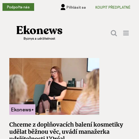
Přeskočit
Podpořte nás
Přihlásit se
KOUPIT PŘEDPLATNÉ
na
obsah
Chceme z doplňovacích balení kosmetiky
udělat běžnou věc, uvádí manažerka
udržitelnosti L’Oréal