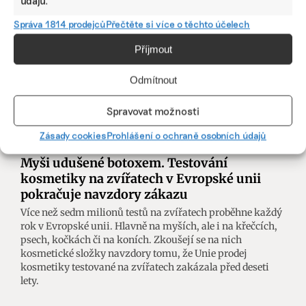
údajů.
Správa 1814 prodejců
Přečtěte si více o těchto účelech
Příjmout
Odmítnout
Spravovat možnosti
Zásady cookies
Prohlášení o ochraně osobních údajů
Myši udušené botoxem. Testování
kosmetiky na zvířatech v Evropské unii
pokračuje navzdory zákazu
Více než sedm milionů testů na zvířatech proběhne každý
rok v Evropské unii. Hlavně na myších, ale i na křečcích,
psech, kočkách či na koních. Zkoušejí se na nich
kosmetické složky navzdory tomu, že Unie prodej
kosmetiky testované na zvířatech zakázala před deseti
lety.