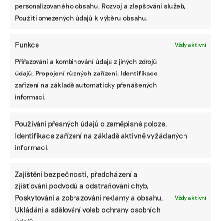
personalizovaného obsahu, Rozvoj a zlepšování služeb,
Použití omezených údajů k výběru obsahu.
Funkce
Vždy aktivní
Přiřazování a kombinování údajů z jiných zdrojů
údajů, Propojení různých zařízení, Identifikace
zařízení na základě automaticky přenášených
informací.
Kosmetické aplikace zjistí složení parfémů
či krémů. Na jejich hodnocení se ale
Používání přesných údajů o zeměpisné poloze,
spolehnout nelze
Identifikace zařízení na základě aktivně vyžádaných
Aplikací hodnotících složení kosmetických výrobků
informací.
přibývá. V Evropě je nejpopulárnější francouzská INCI
Beauty, existují ale i aplikace českých vývojářů.
Zákazníkům se snaží pomáhat v lepší orientaci při
Zajištění bezpečnosti, předcházení a
výběru kosmetiky a jejího složení.
zjišťování podvodů a odstraňování chyb,
Poskytování a zobrazování reklamy a obsahu,
Vždy aktivní
Valentina Podlesná
|
13. června 2024
|
Životní styl
|
aplikace
,
Ukládání a sdělování voleb ochrany osobních
chemické látky
,
kosmetika
,
nezávadnost