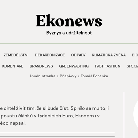
ZEMĚDĚLSTVÍ
DEKARBONIZACE
ODPADY
KLIMATICKÁ ZMĚNA
BI
KOMENTÁŘE
BRANDNEWS
GREENWASHING
FAST FASHION
SPECI
Úvodní stránka
Příspěvky
Tomáš Pohanka
 chtěl živit tím, že si bude číst. Splnilo se mu to, i
l spoustu článků v týdenících Euro, Ekonom i v
něco napsal.