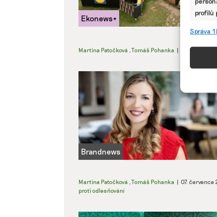
persona
profilů
omezen
Správa 1
Funkc
Martina Patočková
,
Tomáš Pohanka
|
09. července
Přiřazo
zařízen
informa
Použív
aktivn
Zajišt
odstra
Ukládá
Martina Patočková
,
Tomáš Pohanka
|
07. července
proti odlesňování