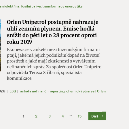
ní elektřina
,
fosilní paliva
,
transformace energetiky
Orlen Unipetrol postupně nahrazuje
uhlí zemním plynem. Emise hodlá
snížit do pěti let o 28 procent oproti
roku 2019
Ekonews se v anketě mezi tuzemskými firmami
ptají, jaké má jejich podnikání dopad na životní
prostředí a jaké mají zkušenosti s vytvářením
nefinančních zpráv. Za společnost Orlen Unipetrol
odpovídala Tereza Stříbrná, specialista
komunikace.
026
|
ESG
|
anketa nefinanční reporting
,
chemický půrmysl
,
Orlen
1
2
3
4
···
15
Další