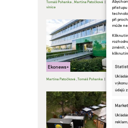
Abychom 
Tomáš Pohanka
,
Martina Patočková
|
19. července
přístupu
vinice
technolo
při proc
může nep
Kliknutí
rozhodnu
změnit, 
kliknutí
Statis
Ukládán
Martina Patočková
,
Tomáš Pohanka
|
13. července
výkonu
údajů z
Market
Ukládán
reklam,