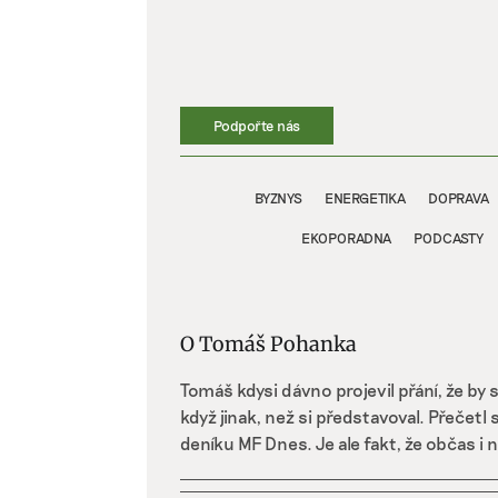
Přeskočit
na
obsah
Podpořte nás
BYZNYS
ENERGETIKA
DOPRAVA
EKOPORADNA
PODCASTY
O
Tomáš Pohanka
Tomáš kdysi dávno projevil přání, že by se
když jinak, než si představoval. Přečet
deníku MF Dnes. Je ale fakt, že občas i 