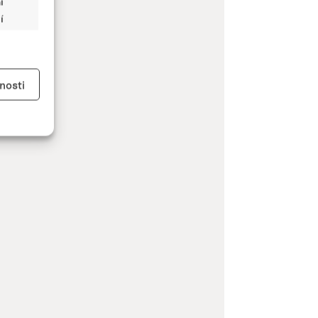
í
í
y aktivní
nosti
kladě
y aktivní