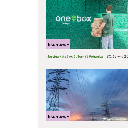
Martina Patočková
,
Tomáš Pohanka
|
30. června 2