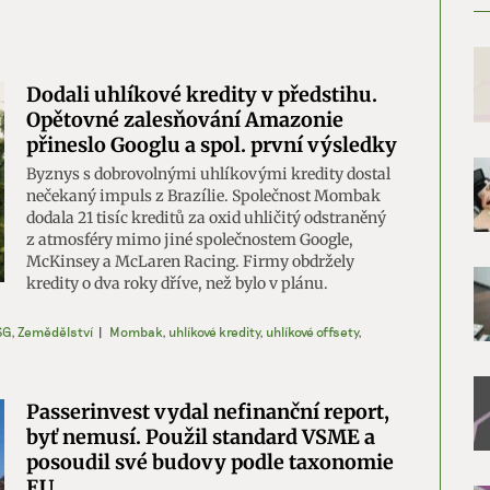
Dodali uhlíkové kredity v předstihu.
Opětovné zalesňování Amazonie
přineslo Googlu a spol. první výsledky
Byznys s dobrovolnými uhlíkovými kredity dostal
nečekaný impuls z Brazílie. Společnost Mombak
dodala 21 tisíc kreditů za oxid uhličitý odstraněný
z atmosféry mimo jiné společnostem Google,
McKinsey a McLaren Racing. Firmy obdržely
kredity o dva roky dříve, než bylo v plánu.
SG
,
Zemědělství
|
Mombak
,
uhlíkové kredity
,
uhlíkové offsety
,
Passerinvest vydal nefinanční report,
byť nemusí. Použil standard VSME a
posoudil své budovy podle taxonomie
EU