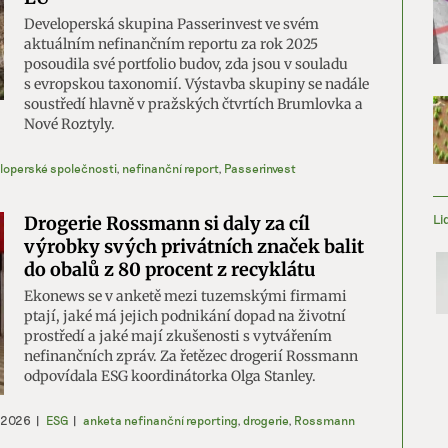
Developerská skupina Passerinvest ve svém
aktuálním nefinančním reportu za rok 2025
posoudila své portfolio budov, zda jsou v souladu
s evropskou taxonomií. Výstavba skupiny se nadále
soustředí hlavně v pražských čtvrtích Brumlovka a
Nové Roztyly.
loperské společnosti
,
nefinanční report
,
Passerinvest
Li
Drogerie Rossmann si daly za cíl
výrobky svých privátních značek balit
do obalů z 80 procent z recyklátu
Ekonews se v anketě mezi tuzemskými firmami
ptají, jaké má jejich podnikání dopad na životní
prostředí a jaké mají zkušenosti s vytvářením
nefinančních zpráv. Za řetězec drogerií Rossmann
odpovídala ESG koordinátorka Olga Stanley.
 2026
|
ESG
|
anketa nefinanční reporting
,
drogerie
,
Rossmann