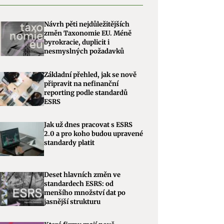
Návrh pěti nejdůležitějších
změn Taxonomie EU. Méně
byrokracie, duplicit i
nesmyslných požadavků
Základní přehled, jak se nově
připravit na nefinanční
reporting podle standardů
ESRS
Jak už dnes pracovat s ESRS
2.0 a pro koho budou upravené
standardy platit
Deset hlavních změn ve
standardech ESRS: od
menšího množství dat po
jasnější strukturu