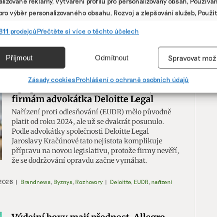
lizované reklamy, Vytváření profilů pro personalizovaný obsah, Používán
prostředí a jaké mají zkušenosti s vytvářením
 pro výběr personalizovaného obsahu, Rozvoj a zlepšování služeb, Použit
nefinančních zpráv. Za obchodní řetězec Lidl
ých údajů k výběru obsahu.
odpovídala mluvčí Iveta Barabášová.
811 prodejců
Přečtěte si více o těchto účelech
e
 2026
|
ESG
|
anketa nefinanční reporting
,
Lidl Česká republika
Vžd
Příjmout
Odmítnout
Spravovat mož
vání a kombinování údajů z jiných zdrojů údajů, Propojení různých
Nespoléhejte na odklad, ideální je začít
í, Identifikace zařízení na základě automaticky přenášených
Zásady cookies
Prohlášení o ochraně osobních údajů
s přípravou na EUDR během léta, radí
cí.
firmám advokátka Deloitte Legal
Nařízení proti odlesňování (EUDR) mělo původně
ání přesných údajů o zeměpisné poloze, Identifikace zařízení na zá
platit od roku 2024, ale už se dvakrát posunulo.
ě vyžádaných informací.
Podle advokátky společnosti Deloitte Legal
Jaroslavy Kračúnové tato nejistota komplikuje
přípravu na novou legislativu, protože firmy nevěří,
ění bezpečnosti, předcházení a zjišťování podvodů a
že se dodržování opravdu začne vymáhat.
ňování chyb, Poskytování a zobrazování reklamy a obsahu,
Vžd
ní a sdělování voleb ochrany osobních údajů.
 2026
|
Brandnews
,
Byznys
,
Rozhovory
|
Deloitte
,
EUDR
,
nařízení