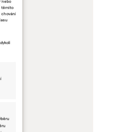
a/nebo
s těmito
e chování
lasu
dykoli
í
ýběru
běru