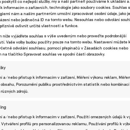
poskytli co nejlepší služby, my a naši partneři používáme k ukládání 
 2026
|
Biodiverzita
,
Zemědělství
|
bio
,
naturální vína
,
vinařství
,
 k informacím o zařízeních, technologie jako soubory cookies. Souhlas 
giemi nám a našim partnerům umožní zpracovávat osobní údaje, jako j
házení nebo jedinečná ID na tomto webu. Nesouhlas nebo odvolání souh
Zavedení mechanismu CBAM pomáhá
říznivě ovlivnit určité vlastnosti a funkce.
narovnat tržní podmínky, uvádí
koncern Agrofert
m níže vyjádřete souhlas s výše uvedeným nebo proveďte podrobnější
tí. Vaše volby budou použity pouze na tomto webu. Nastavení můžete k
Ekonews se v anketě mezi tuzemskými firmami
včetně odvolání souhlasu, pomocí přepínačů v Zásadách cookies nebo
ptají, jaké má jejich podnikání dopad na životní
m na tlačítko Spravovat souhlas ve spodní části obrazovky.
prostředí a jaké mají zkušenosti s vytvářením
nefinančních zpráv. Za koncern Agrofert odpovídal
mluvčí Pavel Heřmanský.
tiky
í a/nebo přístup k informacím v zařízení, Měření výkonu reklam, Měřen
 2026
|
ESG
|
Agrofert
,
anketa nefinanční reporting
 obsahu, Porozumění publiku prostřednictvím statistik nebo kombinací
 různých zdrojů.
Motivace pro partnery Lidlu. Ti
největší si do konce tohoto roku mají
ing
stanovit klimatické cíle v souladu s
SBTi
í a/nebo přístup k informacím v zařízení, Použití omezených údajů k v
 Vytváření profilů pro personalizovanou reklamu, Používání profilů k vý
Ekonews se v anketě mezi tuzemskými firmami
ptají, jaké má jejich podnikání dopad na životní