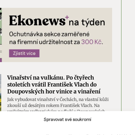
Vinařství na vulkánu. Po čtyřech
stoletích vrátil František Vlach do
Doupovských hor vinice a vinaření
Jak vybudovat vinařství v Čechách, na vlastní kůži
zkouší už desátým rokem František Vlach. Na
unikátním vulkanickém podloží v Doupovských
horách zasadil révu, z níž dělá naturální vína všech
Spravovat své soukromí
barev.