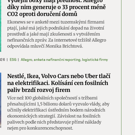
Výdejní boxy mají přednost. Allegro
díky nim generuje o 33 procent méně
CO2 oproti doručení domů
Ekonews se v anketě mezi tuzemskými firmami
ptají, jaké má jejich podnikání dopad na životní
prostředí a jaké mají zkušenosti s vytvářením
nefinančních zpráv. Za internetové tržiště Allegro
odpovídala mluvčí Monika Brichtová.
026
|
ESG
|
Allegro
,
anketa nefinanční reporting
,
logistické firmy
Nestlé, Ikea, Volvo Cars nebo Uber tlačí
na elektrifikaci. Kolísání cen fosilních
paliv brzdí rozvoj firem
Více než 100 globálních společností s tržbami
přesahujícími 1,5 bilionu dolarů vyzvalo vlády, aby
učinily elektrifikaci ústředním bodem národních
ekonomických strategií. Závislost na fosilních
palivech podle nich představuje přímé náklady
nejen pro konkurenceschopnost.