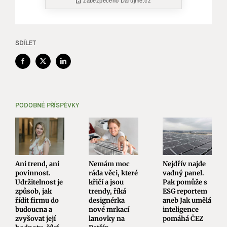
SDÍLET
Facebook
X
LinkedIn
PODOBNÉ PŘÍSPĚVKY
Ani trend, ani
Nemám moc
Nejdřív najde
povinnost.
ráda věci, které
vadný panel.
Udržitelnost je
křičí a jsou
Pak pomůže s
způsob, jak
trendy, říká
ESG reportem
řídit firmu do
designérka
aneb Jak umělá
budoucna a
nové mrkací
inteligence
zvyšovat její
lanovky na
pomáhá ČEZ