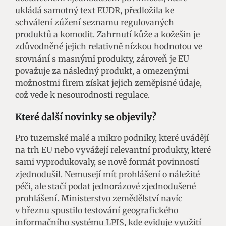
ukládá samotný text EUDR, předložila ke
schválení zúžení seznamu regulovaných
produktů a komodit. Zahrnutí kůže a kožešin je
zdůvodněné jejich relativně nízkou hodnotou ve
srovnání s masnými produkty, zároveň je EU
považuje za následný produkt, a omezenými
možnostmi firem získat jejich zeměpisné údaje,
což vede k nesourodnosti regulace.
Které další novinky se objevily?
Pro tuzemské malé a mikro podniky, které uvádějí
na trh EU nebo vyvážejí relevantní produkty, které
sami vyprodukovaly, se nově formát povinností
zjednodušil. Nemusejí mít prohlášení o náležité
péči, ale stačí podat jednorázové zjednodušené
prohlášení. Ministerstvo zemědělství navíc
v březnu spustilo testování geografického
informačního systému LPIS, kde eviduje využití