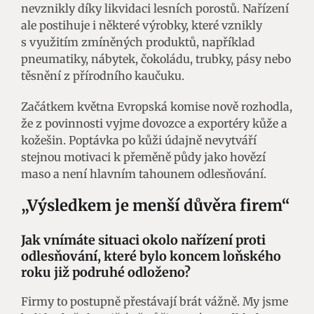
nevznikly díky likvidaci lesních porostů. Nařízení
ale postihuje i některé výrobky, které vznikly
s využitím zmíněných produktů, například
pneumatiky, nábytek, čokoládu, trubky, pásy nebo
těsnění z přírodního kaučuku.
Začátkem května Evropská komise nově rozhodla,
že z povinnosti vyjme dovozce a exportéry kůže a
kožešin. Poptávka po kůži údajně nevytváří
stejnou motivaci k přeměně půdy jako hovězí
maso a není hlavním tahounem odlesňování.
„Výsledkem je menší důvěra firem“
Jak vnímáte situaci okolo nařízení proti
odlesňování, které bylo koncem loňského
roku již podruhé odloženo?
Firmy to postupně přestávají brát vážně. My jsme