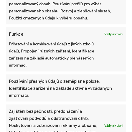
personalizovaný obsah, Používání profilů pro výběr
procesech, které je potřebné zavést.
personalizovaného obsahu, Rozvoj a zlepšování služeb,
Použití omezených údajů k výběru obsahu.
Příprava může vypadat i tak, že některé větší
firmy, které do EU hodně dovážely ze třetích zemí,
tady nyní založí sesterskou, nebo dceřinou
Funkce
Vždy aktivní
společnost. Ta se v terminologii EUDR nazývá
Přiřazování a kombinování údajů z jiných zdrojů
„upstream operator“ a produkt uvede na evropský
údajů, Propojení různých zařízení, Identifikace
trh jako první, přičemž zařídí zmíněné prohlášení
zařízení na základě automaticky přenášených
o náležité péči. Vlastně to dodavatel vezme na
informací.
sebe a neztratí odběratele. Za zboží přitom
zodpovídá ten, kdo podává prohlášení o náležité
Používání přesných údajů o zeměpisné poloze,
péči. Je jeho odpovědnost, aby měl správné
Identifikace zařízení na základě aktivně vyžádaných
informace.
informací.
Partnerem tohoto článku je společnost Deloitte.
Zajištění bezpečnosti, předcházení a
zjišťování podvodů a odstraňování chyb,
JAROSLAVA KRAČÚNOVÁ
Poskytování a zobrazování reklamy a obsahu,
Vždy aktivní