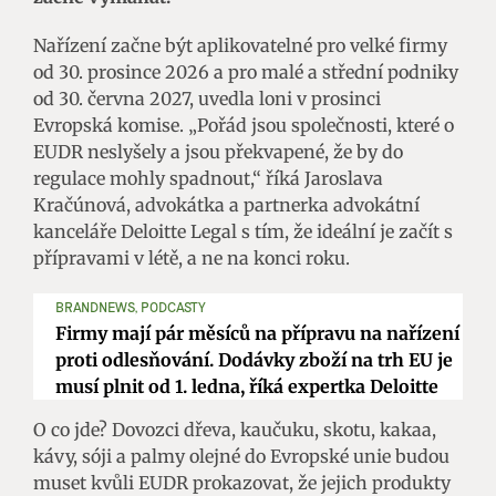
Nařízení začne být aplikovatelné pro velké firmy
od 30. prosince 2026 a pro malé a střední podniky
od 30. června 2027, uvedla loni v prosinci
Evropská komise. „Pořád jsou společnosti, které o
EUDR neslyšely a jsou překvapené, že by do
regulace mohly spadnout,“ říká Jaroslava
Kračúnová, advokátka a partnerka advokátní
kanceláře Deloitte Legal s tím, že ideální je začít s
přípravami v létě, a ne na konci roku.
BRANDNEWS, PODCASTY
Firmy mají pár měsíců na přípravu na nařízení
proti odlesňování. Dodávky zboží na trh EU je
musí plnit od 1. ledna, říká expertka Deloitte
O co jde? Dovozci dřeva, kaučuku, skotu, kakaa,
kávy, sóji a palmy olejné do Evropské unie budou
muset kvůli EUDR prokazovat, že jejich produkty