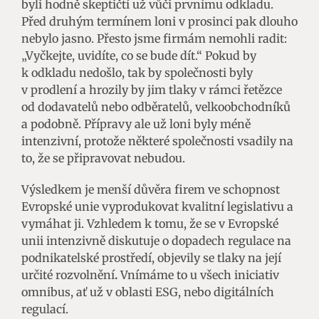
byli hodně skeptičtí už vůči prvnímu odkladu.
Před druhým termínem loni v prosinci pak dlouho
nebylo jasno. Přesto jsme firmám nemohli radit:
„Vyčkejte, uvidíte, co se bude dít.“ Pokud by
k odkladu nedošlo, tak by společnosti byly
v prodlení a hrozily by jim tlaky v rámci řetězce
od dodavatelů nebo odběratelů, velkoobchodníků
a podobně. Přípravy ale už loni byly méně
intenzivní, protože některé společnosti vsadily na
to, že se připravovat nebudou.
Výsledkem je menší důvěra firem ve schopnost
Evropské unie vyprodukovat kvalitní legislativu a
vymáhat ji. Vzhledem k tomu, že se v Evropské
unii intenzivně diskutuje o dopadech regulace na
podnikatelské prostředí, objevily se tlaky na její
určité rozvolnění
.
Vnímáme to u všech iniciativ
omnibus, ať už v oblasti ESG, nebo digitálních
regulací.