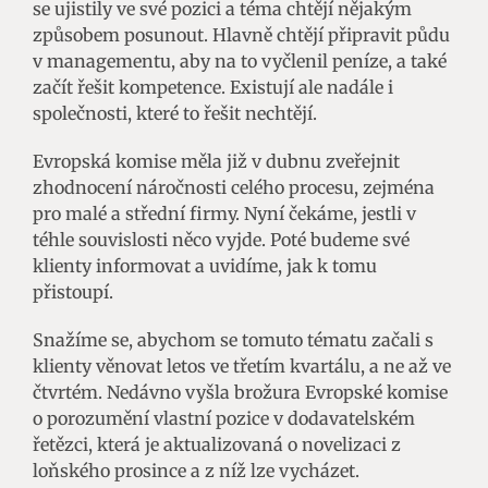
se ujistily ve své pozici a téma chtějí nějakým
způsobem posunout. Hlavně chtějí připravit půdu
v managementu, aby na to vyčlenil peníze, a také
začít řešit kompetence. Existují ale nadále i
společnosti, které to řešit nechtějí.
Evropská komise měla již v dubnu zveřejnit
zhodnocení náročnosti celého procesu, zejména
pro malé a střední firmy. Nyní čekáme, jestli v
téhle souvislosti něco vyjde. Poté budeme své
klienty informovat a uvidíme, jak k tomu
přistoupí.
Snažíme se, abychom se tomuto tématu začali s
klienty věnovat letos ve třetím kvartálu, a ne až ve
čtvrtém. Nedávno vyšla brožura Evropské komise
o porozumění vlastní pozice v dodavatelském
řetězci, která je aktualizovaná o novelizaci z
loňského prosince a z níž lze vycházet.