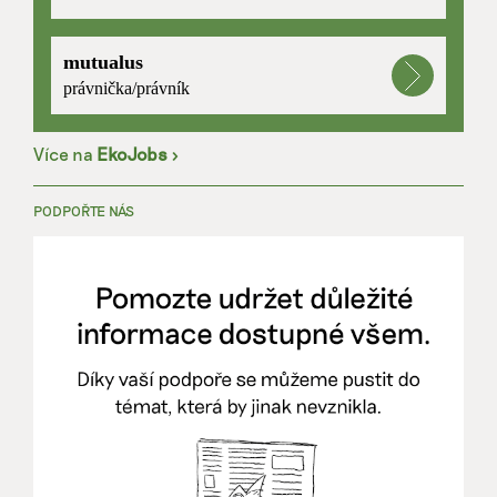
mutualus
právnička/právník
Více na
EkoJobs
>
PODPOŘTE NÁS