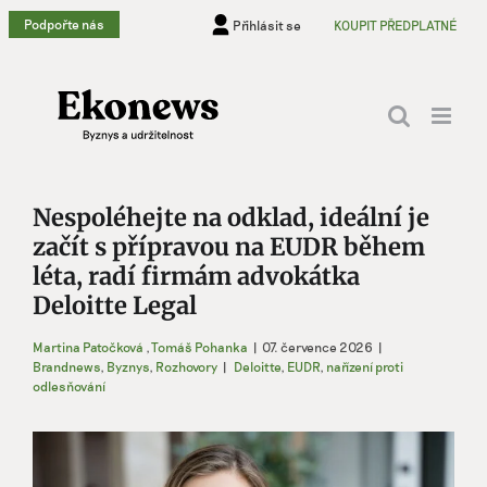
Přeskočit
Podpořte nás
Přihlásit se
KOUPIT PŘEDPLATNÉ
na
obsah
Nespoléhejte na odklad, ideální je
začít s přípravou na EUDR během
léta, radí firmám advokátka
Deloitte Legal
Martina Patočková
,
Tomáš Pohanka
|
07. července 2026
|
Brandnews
,
Byznys
,
Rozhovory
|
Deloitte
,
EUDR
,
nařízení proti
odlesňování
Zobrazit
větší