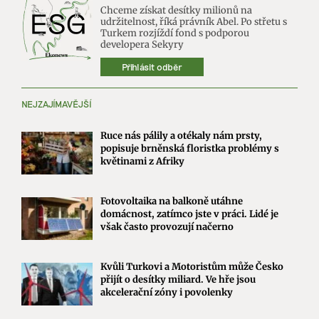
Chceme získat desítky milionů na
udržitelnost, říká právník Abel. Po střetu s
Turkem rozjíždí fond s podporou
developera Sekyry
Přihlásit odběr
NEJZAJÍMAVĚJŠÍ
Ruce nás pálily a otékaly nám prsty,
popisuje brněnská floristka problémy s
květinami z Afriky
Fotovoltaika na balkoně utáhne
domácnost, zatímco jste v práci. Lidé je
však často provozují načerno
Kvůli Turkovi a Motoristům může Česko
přijít o desítky miliard. Ve hře jsou
akcelerační zóny i povolenky