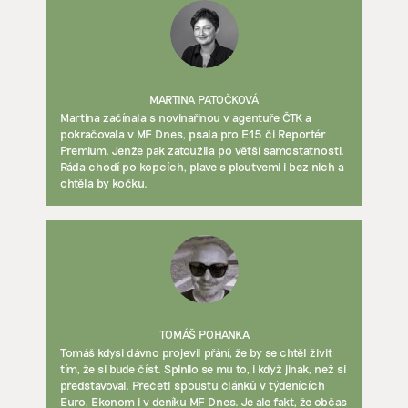
MARTINA PATOČKOVÁ
Martina začínala s novinařinou v agentuře ČTK a
pokračovala v MF Dnes, psala pro E15 či Reportér
Premium. Jenže pak zatoužila po větší samostatnosti.
Ráda chodí po kopcích, plave s ploutvemi i bez nich a
chtěla by kočku.
TOMÁŠ POHANKA
Tomáš kdysi dávno projevil přání, že by se chtěl živit
tím, že si bude číst. Splnilo se mu to, i když jinak, než si
představoval. Přečetl spoustu článků v týdenících
Euro, Ekonom i v deníku MF Dnes. Je ale fakt, že občas