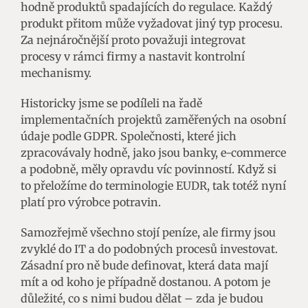
hodně produktů spadajících do regulace. Každý
produkt přitom může vyžadovat jiný typ procesu.
Za nejnáročnější proto považuji integrovat
procesy v rámci firmy a nastavit kontrolní
mechanismy.
Historicky jsme se podíleli na řadě
implementačních projektů zaměřených na osobní
údaje podle GDPR. Společnosti, které jich
zpracovávaly hodně, jako jsou banky, e-commerce
a podobně, měly opravdu víc povinností. Když si
to přeložíme do terminologie EUDR, tak totéž nyní
platí pro výrobce potravin.
Samozřejmě všechno stojí peníze, ale firmy jsou
zvyklé do IT a do podobných procesů investovat.
Zásadní pro ně bude definovat, která data mají
mít a od koho je případně dostanou. A potom je
důležité, co s nimi budou dělat – zda je budou