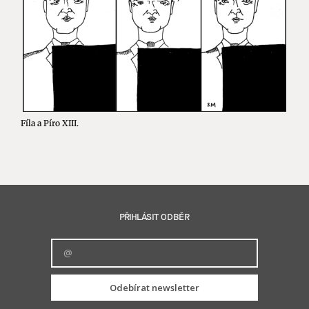
Fíla a Píro XIII.
PŘIHLÁSIT ODBĚR
Odebírat newsletter