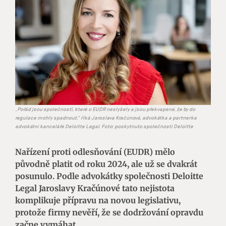
obrázek
„Pořád jsou společnosti, které o EUDR neslyšely a jsou překvapené, že by do
regulace mohly spadnout,“ říká Jaroslava Kračúnová, advokátka a partnerka
advokátní kanceláře Deloitte Legal. Foto: poskytnuto společností Deloitte
Nařízení proti odlesňování (EUDR) mělo
původně platit od roku 2024, ale už se dvakrát
posunulo. Podle advokátky společnosti Deloitte
Legal Jaroslavy Kračúnové tato nejistota
komplikuje přípravu na novou legislativu,
protože firmy nevěří, že se dodržování opravdu
začne vymáhat.