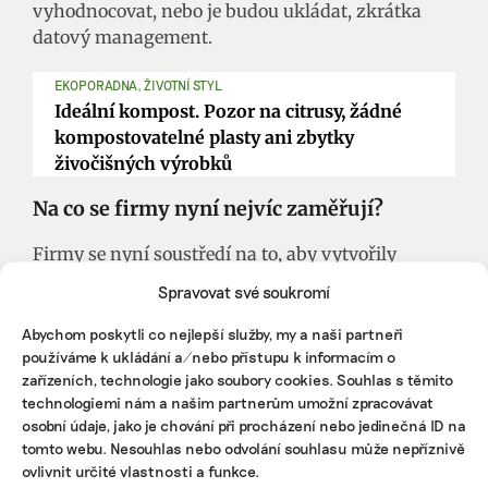
vyhodnocovat, nebo je budou ukládat, zkrátka
datový management.
EKOPORADNA, ŽIVOTNÍ STYL
Ideální kompost. Pozor na citrusy, žádné
kompostovatelné plasty ani zbytky
živočišných výrobků
Na co se firmy nyní nejvíc zaměřují?
Firmy se nyní soustředí na to, aby vytvořily
prohlášení o náležité péči a získaly referenční
Spravovat své soukromí
číslo nebo identifikátor pro dovážené zboží,
protože bez čísla by se žádná budoucí zásilka
Abychom poskytli co nejlepší služby, my a naši partneři
používáme k ukládání a/nebo přístupu k informacím o
neměla do Evropské unie dostat. Aby ale podnik
zařízeních, technologie jako soubory cookies. Souhlas s těmito
mohl vytvořit prohlášení, musí mít hlavně
technologiemi nám a našim partnerům umožní zpracovávat
informace o vzniku zboží, což je mnohem
osobní údaje, jako je chování při procházení nebo jedinečná ID na
náročnější. Je totiž potřeba kontaktovat několik
tomto webu. Nesouhlas nebo odvolání souhlasu může nepříznivě
dalších protistran, od kterých vůbec nemůžete
ovlivnit určité vlastnosti a funkce.