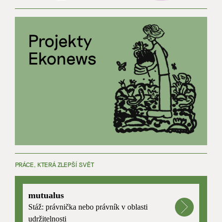
PRÁCE, KTERÁ ZLEPŠÍ SVĚT
mutualus
Stáž: právnička nebo právník v oblasti
udržitelnosti