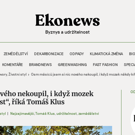
ZEMĚDĚLSTVÍ
DEKARBONIZACE
ODPADY
KLIMATICKÁ ZMĚNA
BI
KOMENTÁŘE
BRANDNEWS
GREENWASHING
FAST FASHION
SPECI
vory
Životní styl
Osm měsíců jsem si nic nového nekoupil, i když mozek někdy křič
OD
ového nekoupil, i když mozek
ost“, říká Tomáš Klus
styl
|
Nejzajímavější
,
Tomáš Klus
,
udržitelnost
,
zemědělství