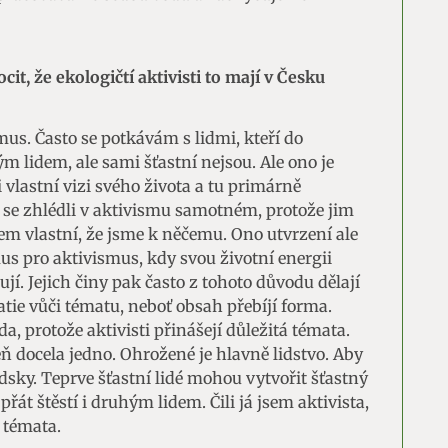
cit, že ekologičtí aktivisti to mají v Česku
mus. Často se potkávám s lidmi, kteří do
 lidem, ale sami šťastní nejsou. Ale ono je
i vlastní vizi svého života a tu primárně
ří se zhlédli v aktivismu samotném, protože jim
em vlastní, že jsme k něčemu. Ono utvrzení ale
us pro aktivismus, kdy svou životní energii
í. Jejich činy pak často z tohoto důvodu dělají
ie vůči tématu, neboť obsah přebíjí forma.
a, protože aktivisti přinášejí důležitá témata.
veň docela jedno. Ohrožené je hlavně lidstvo. Aby
idsky. Teprve šťastní lidé mohou vytvořit šťastný
přát štěstí i druhým lidem. Čili já jsem aktivista,
á témata.