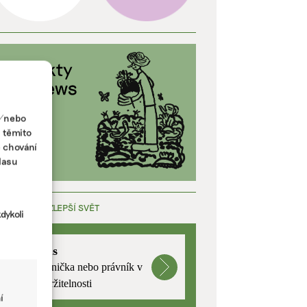
a/nebo
s těmito
e chování
lasu
ÁCE, KTERÁ ZLEPŠÍ SVĚT
dykoli
mutualus
Stáž: právnička nebo právník v
oblasti udržitelnosti
í