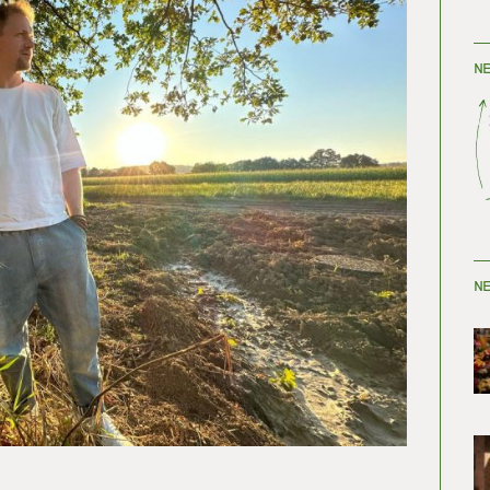
NE
NE