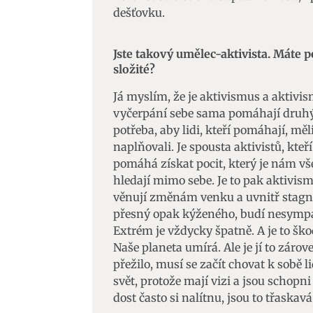
dešťovku.
Jste takový umělec-aktivista. Máte po
složité?
Já myslím, že je aktivismus a aktivis
vyčerpání sebe sama pomáhají druhým
potřeba, aby lidi, kteří pomáhají, měl
naplňovali. Je spousta aktivistů, kte
pomáhá získat pocit, který je nám vš
hledají mimo sebe. Je to pak aktivism
věnují změnám venku a uvnitř stagnuj
přesný opak kýženého, budí nesympat
Extrém je vždycky špatně. A je to škod
Naše planeta umírá. Ale je jí to záro
přežilo, musí se začít chovat k sobě l
svět, protože mají vizi a jsou schopni 
dost často si nalítnu, jsou to třaskav