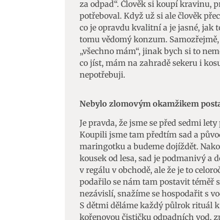
za odpad“. Člověk si koupí kravinu, pr
potřeboval. Když už si ale člověk přec
Zajišt
co je opravdu kvalitní a je jasné, jak
odstra
tomu vědomý konzum. Samozřejmě, že
Ukládá
„všechno mám“, jinak bych si to nem
co jíst, mám na zahradě sekeru i kosu,
nepotřebuji.
Nebylo zlomovým okamžikem post
Je pravda, že jsme se před sedmi let
Koupili jsme tam předtím sad a půvo
maringotku a budeme dojíždět. Nakon
kousek od lesa, sad je podmanivý a dě
v regálu v obchodě, ale že je to celor
podařilo se nám tam postavit téměř 
nezávislí, snažíme se hospodařit s vod
S dětmi děláme každý půlrok rituál 
kořenovou čističku odpadních vod, 