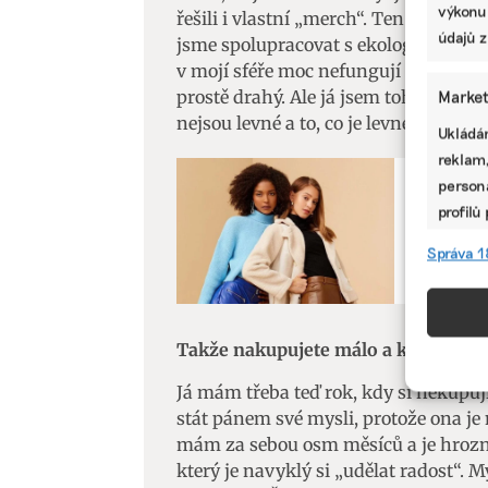
výkonu
řešili i vlastní „merch“. Ten můj je 
údajů z
jsme spolupracovat s ekologickou znač
v mojí sféře moc nefungují – lidi mě 
prostě drahý. Ale já jsem toho názoru, 
Market
nejsou levné a to, co je levné, je vlas
Ukládán
reklam,
persona
ŽIVOTNÍ STY
profilů
Čínský 
omezen
Správa 1
asi i v 
Funkc
Přiřazo
Takže nakupujete málo a kvalitu?
zařízen
informa
Já mám třeba teď rok, kdy si nekupuj
stát pánem své mysli, protože ona je 
mám za sebou osm měsíců a je hrozně
Použív
který je navyklý si „udělat radost“.
aktivn