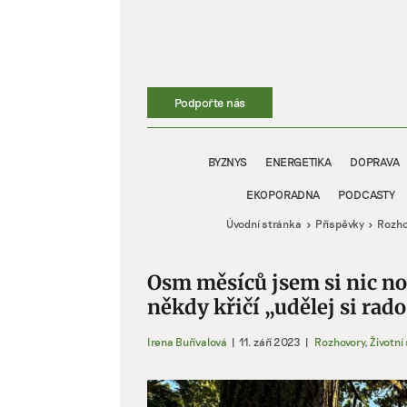
Přeskočit
na
obsah
Podpořte nás
BYZNYS
ENERGETIKA
DOPRAVA
EKOPORADNA
PODCASTY
Úvodní stránka
Příspěvky
Rozho
Osm měsíců jsem si nic n
někdy křičí „udělej si rad
Irena Buřívalová
|
11. září 2023
|
Rozhovory
,
Životní 
Zobrazit