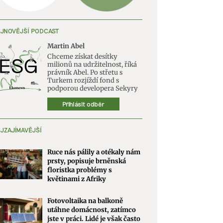
JNOVĚJŠÍ PODCAST
Martin Abel
Chceme získat desítky
milionů na udržitelnost, říká
právník Abel. Po střetu s
Turkem rozjíždí fond s
podporou developera Sekyry
Přihlásit odběr
JZAJÍMAVĚJŠÍ
Ruce nás pálily a otékaly nám
prsty, popisuje brněnská
floristka problémy s
květinami z Afriky
Fotovoltaika na balkoně
utáhne domácnost, zatímco
jste v práci. Lidé je však často