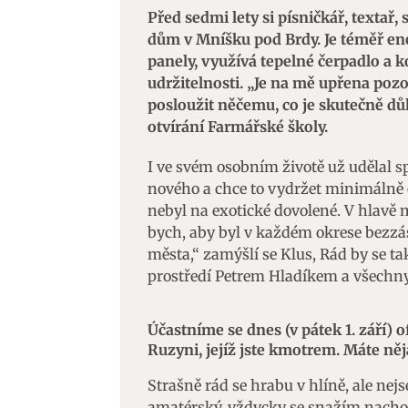
Před sedmi lety si písničkář, textař,
dům v Mníšku pod Brdy. Je téměř ene
panely, využívá tepelné čerpadlo a k
udržitelnosti. „Je na mě upřena pozo
posloužit něčemu, co je skutečně důle
otvírání Farmářské školy.
I ve svém osobním životě už udělal 
nového a chce to vydržet minimálně ce
nebyl na exotické dovolené. V hlavě 
bych, aby byl v každém okrese bezzá
města,“ zamýšlí se Klus, Rád by se t
prostředí Petrem Hladíkem a všechny
Účastníme se dnes (v pátek 1. září) 
Ruzyni, jejíž jste kmotrem. Máte ně
Strašně rád se hrabu v hlíně, ale nej
amatérský, vždycky se snažím nacho