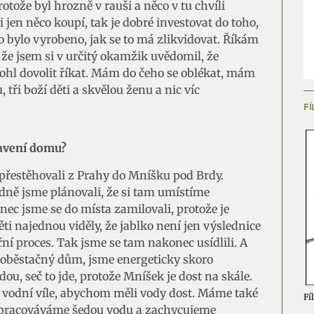
otože byl hrozně v rauši a něco v tu chvíli
i jen něco koupí, tak je dobré investovat do toho,
ění bezpečnosti, předcházení a zjišťování podvodů a
 to bylo vyrobeno, jak se to má zlikvidovat. Říkám
ňování chyb, Poskytování a zobrazování reklamy a obsahu,
Vžd
 jsem si v určitý okamžik uvědomil, že
ní a sdělování voleb ochrany osobních údajů.
ohl dovolit říkat. Mám do čeho se oblékat, mám
 tři boží děti a skvělou ženu a nic víc
FÍ
avení domu?
y přestěhovali z Prahy do Mníšku pod Brdy.
dně jsme plánovali, že si tam umístíme
ec jsme se do místa zamilovali, protože je
ti najednou viděly, že jablko není jen výslednice
oční proces. Tak jsme se tam nakonec usídlili. A
soběstačný dům, jsme energeticky skoro
ou, seč to jde, protože Mníšek je dost na skále.
k vodní víle, abychom měli vody dost. Máme také
Fíl
zpracováváme šedou vodu a zachycujeme