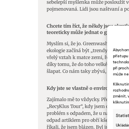
sebelepší myšlenka může posloužit ve
pojmenovaná. Lidi jsou naštvaní a p
Chcete tím říct, že někdy jsou zkrat
teoreticky může jednat o greenwas
Myslím si, že jo. Greenwashing je sa
Abychom 
ekologie začíná být „trendy“ a že mlad
přístupu
vřelý vztah k matce zemi, řeší odkud n
technolo
díky tomu, že do toho velké korporace
při proc
šlapat. Co nám taky zbývá, vždyť už j
může nep
Kliknutí
Kdy jste se vlastně o environmentál
rozhodnu
změnit, 
Zajímalo mě to vždycky. Před deseti l
kliknutí
„RecyKlus Tour“, kdy jsem objížděl s
problém s odpadem, že u nás trochu z
Statis
odpad artiklem pro obří kšeftování, 
Ukládán
říkali, že jsem blázen. Byl jsem taky 