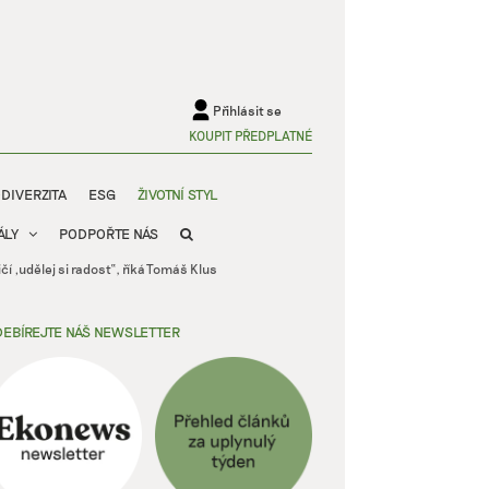
Přihlásit se
KOUPIT PŘEDPLATNÉ
ODIVERZITA
ESG
ŽIVOTNÍ STYL
ÁLY
PODPOŘTE NÁS
í „udělej si radost“, říká Tomáš Klus
EBÍREJTE NÁŠ NEWSLETTER