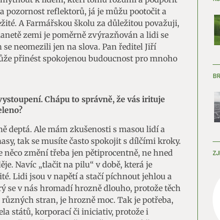
na pozornost reflektorů, já je můžu pootočit a
ežité. A Farmářskou školu za důležitou považuji,
lanetě zemi je poměrně zvýrazňován a lidi se
 se neomezili jen na slova. Pan ředitel Jiří
 může přinést spokojenou budoucnost pro mnoho
B
vystoupení. Chápu to správně, že vás irituje
eleno?
deptá. Ale mám zkušenosti s masou lidí a
sy, tak se musíte často spokojit s dílčími kroky.
se něco změní třeba jen pětiprocentně, ne hned
ZJ
je. Navíc „tlačit na pilu“ v době, která je
é. Lidi jsou v napětí a stačí píchnout jehlou a
ý se v nás hromadí hrozně dlouho, protože těch
 různých stran, je hrozně moc. Tak je potřeba,
ela států, korporací či iniciativ, protože i