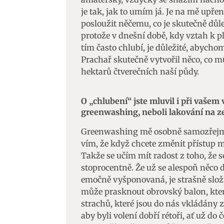
je tak, jak to umím já. Je na mě upře
posloužit něčemu, co je skutečně důl
protože v dnešní době, kdy vztah k p
tím často chlubí, je důležité, abychom
Prachař skutečně vytvořil něco, co
hektarů čtverečních naší půdy.
O „chlubení“ jste mluvil i při vašem 
greenwashing, neboli lakování na z
Greenwashing mě osobně samozřejmě 
vím, že když chcete změnit přístup ma
Takže se učím mít radost z toho, že 
stoprocentně. Že už se alespoň něco dě
emočně vyšponovaná, je strašně složit
může prasknout obrovský balon, kter
strachů, které jsou do nás vkládány z
aby byli volení dobří rétoři, ať už do č