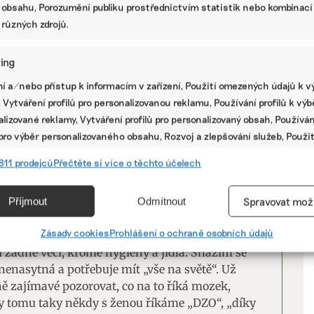
 obsahu, Porozumění publiku prostřednictvím statistik nebo kombinací
primárně dělaný z recyklovaných materiálů, začali
 různých zdrojů.
kou Stanley/Stella. Jenže jsou to drahé věci a
za to spíš nemají rádi, protože můj merch je
že je potřeba to tlačit, protože kvalitní věci
ing
V
tně strašně drahé.
í a/nebo přístup k informacím v zařízení, Použití omezených údajů k v
 Vytváření profilů pro personalizovanou reklamu, Používání profilů k vý
P
lizované reklamy, Vytváření profilů pro personalizovaný obsah, Používán
L
 pro výběr personalizovaného obsahu, Rozvoj a zlepšování služeb, Použit
obchod Shein prodává karcinogenní oblečení
ých údajů k výběru obsahu.
811 prodejců
Přečtěte si více o těchto účelech
Česku. Zákony jsou na něj krátké
e
Vžd
Příjmout
Odmítnout
Spravovat mož
vání a kombinování údajů z jiných zdrojů údajů, Propojení různých
í, Identifikace zařízení na základě automaticky přenášených
Zásady cookies
Prohlášení o ochraně osobních údajů
cí.
i žádné věci, kromě hygieny a jídla. Snažím se
nenasytná a potřebuje mít „vše na světě“. Už
 zajímavé pozorovat, co na to říká mozek,
ání přesných údajů o zeměpisné poloze, Identifikace zařízení na zá
 My tomu taky někdy s ženou říkáme „DZO“, „díky
ě vyžádaných informací.