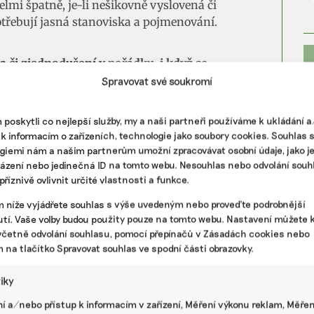
lmi špatně, je-li nešikovně vyslovená či
otřebují jasná stanoviska a pojmenování.
ka či zjednodušení v pořádku, i když se
hing?
Spravovat své soukromí
mozřejmě zlo. Ale na druhou stranu to, že
poskytli co nejlepší služby, my a naši partneři používáme k ukládání 
í lidé ji začínají vnímat jako „cool“, že mají
 k informacím o zařízeních, technologie jako soubory cookies. Souhlas 
akupují a že chodí do sekáčů, je super. A je to i
giemi nám a našim partnerům umožní zpracovávat osobní údaje, jako j
, i když na můj vkus příliš pomalu, začaly
házení nebo jedinečná ID na tomto webu. Nesouhlas nebo odvolání souh
e pár vteřin po dvanácté.
říznivě ovlivnit určité vlastnosti a funkce.
m níže vyjádřete souhlas s výše uvedeným nebo proveďte podrobnější
PR
ní témata začal zajímat?
tí. Vaše volby budou použity pouze na tomto webu. Nastavení můžete k
včetně odvolání souhlasu, pomocí přepínačů v Zásadách cookies nebo
ety se mi všichni smáli, že jsem vyrazil na
m na tlačítko Spravovat souhlas ve spodní části obrazovky.
kládky a třídičky odpadů a upozorňoval jsem na
amrzl v devadesátých letech. Tehdy se stal
tiky
na kterém se dá skvěle zbohatnout. A všichni mi
í a/nebo přístup k informacím v zařízení, Měření výkonu reklam, Měřen
jeden z prvních interpretů, kteří v tomto ohledu