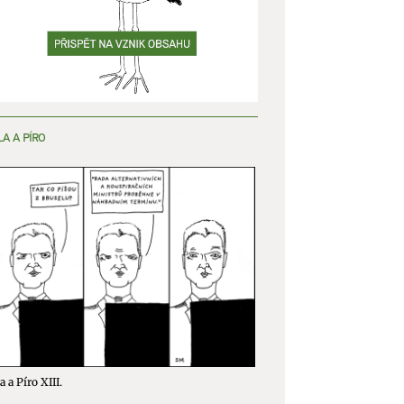
y aktivní
LA A PÍRO
a a Píro XIII.