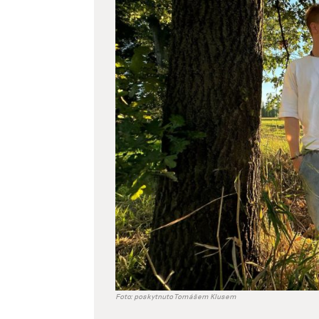
větší
obrázek
Foto: poskytnuto Tomášem Klusem