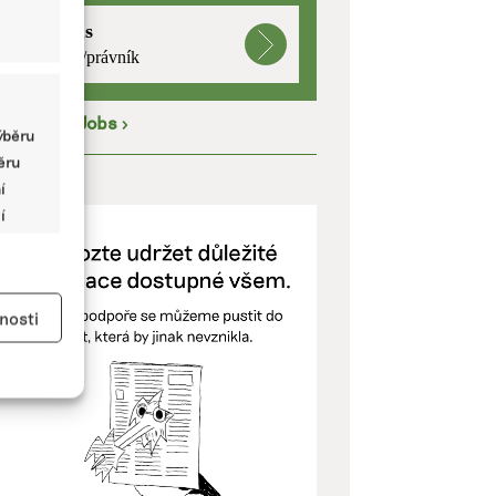
mutualus
právnička/právník
íce na
EkoJobs
>
ýběru
běru
ODPOŘTE NÁS
í
í
y aktivní
nosti
kladě