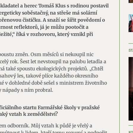
 skladatel a herec Tomáš Klus s rodinou postavil
rgeticky soběstačný, na střeše má solární
ořenovou čističku. A snaží se šířit povědomí o
rnost reflektorů, já je můžu pootočit a
žité,“ říká v rozhovoru, který vznikl při
ST
spoustu změn. Osm měsíců si nekoupil nic
lý rok. Šest let nevstoupil na palubu letadla a
má také spoustu ekologických projektů. „Chtěl
sahový les, takové plíce každého okresního
aké v dohledné době sešel s ministrem životního
 nápady s ním probral.
oficiálního startu Farmářské školy v pražské
jaký vztah k zemědělství?
sem odborník. Můj vztah k půdě je vřelý a
KO
mýtnout k lidem, kteří tomu rozumí a podpořit