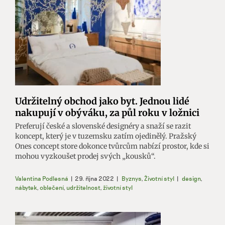
Udržitelný obchod jako byt. Jednou lidé
nakupují v obýváku, za půl roku v ložnici
Preferují české a slovenské designéry a snaží se razit
koncept, který je v tuzemsku zatím ojedinělý. Pražský
Ones concept store dokonce tvůrcům nabízí prostor, kde si
mohou vyzkoušet prodej svých „kousků“.
Valentina Podlesná
|
29. října 2022
|
Byznys
,
Životní styl
|
design
,
nábytek
,
oblečení
,
udržitelnost
,
životní styl