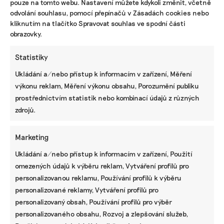
pouze na tomto webu. Nastavení můžete kdykoli změnit, včetně
odvolání souhlasu, pomocí přepínačů v Zásadách cookies nebo
kliknutím na tlačítko Spravovat souhlas ve spodní části
ODEBÍREJTE NÁŠ NEWSLETTER
obrazovky.
Statistiky
Ukládání a/nebo přístup k informacím v zařízení, Měření
výkonu reklam, Měření výkonu obsahu, Porozumění publiku
prostřednictvím statistik nebo kombinací údajů z různých
zdrojů.
Marketing
NEJNOVĚJŠÍ PODCAST
Ukládání a/nebo přístup k informacím v zařízení, Použití
Martin Abel
omezených údajů k výběru reklam, Vytváření profilů pro
Chceme získat desítky milionů na
personalizovanou reklamu, Používání profilů k výběru
udržitelnost, říká právník Abel. Po střetu s
personalizované reklamy, Vytváření profilů pro
Turkem rozjíždí fond s podporou
developera Sekyry
personalizovaný obsah, Používání profilů pro výběr
personalizovaného obsahu, Rozvoj a zlepšování služeb,
Přihlásit odběr