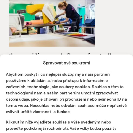
Ikea zavádí novou službu, možnost odkupu
použitého dětského nábytku
Spravovat své soukromí
Dětský nábytek je něco, co nemá ve většině domovů
Abychom poskytli co nejlepší služby, my a naši partneři
dlouhodobé využití a když děti odrostou, nastává otázka,
používáme k ukládání a/nebo přístupu k informacím o
kam s ním. Největší prodejce nábytku, společnost Ikea,
zařízeních, technologie jako soubory cookies. Souhlas s těmito
spouští nyní, od konce ledna, možnost ...
technologiemi nám a našim partnerům umožní zpracovávat
osobní údaje, jako je chování při procházení nebo jedinečná ID na
Martina Patočková
|
26. ledna 2021
|
Byznys
|
Ikea
,
nábytek
,
použitý
tomto webu. Nesouhlas nebo odvolání souhlasu může nepříznivě
ovlivnit určité vlastnosti a funkce.
Kliknutím níže vyjádřete souhlas s výše uvedeným nebo
proveďte podrobnější rozhodnutí. Vaše volby budou použity