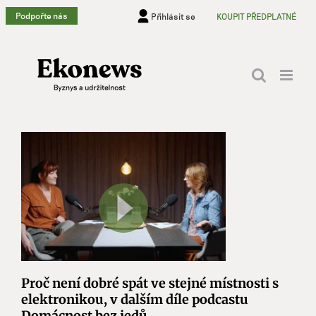
Přeskočit
Podpořte nás
Přihlásit se
KOUPIT PŘEDPLATNÉ
na
obsah
Proč není dobré spát ve stejné místnosti s
elektronikou, v dalším díle podcastu
Domácnost bez jedů