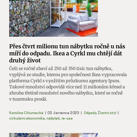
Přes čtvrt milionu tun nábytku ročně u nás
míří do odpadu. Ikea a Cyrkl mu chtějí dát
druhý život
Češi se ročně zbaví až 250 až 350 tisíc tun nábytku,
vyplývá ze studie, kterou pro společnost Ikea vypracovala
platforma Cyrkl s využitím průzkumu agentury Ipsos.
Takové množství odpovídá více než 11 milionům křesel a
zhruba třetině množství nového nábytku, které se ročně
v tuzemsku prodá.
Karolína Chlumecká
|
03. července 2023
|
Odpady
,
Životní styl
|
cirkulární ekonomika
,
nábytek
,
re-use