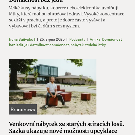
Velké kusy nábytku, koberce nebo elektronika uvolňují
látky, které mohou ohrožovat zdraví. Vysoké koncentrace
se drží v prachu, a proto je dobré často vysávat a
vybavovat byt či dům s rozmyslem.
Irena Buřívalová
|
25. srpna 2025
|
Podcasty
|
Arnika
,
Domácnost
bez jedů
,
jak detoxikovat domácnost
,
nábytek
,
toxické látky
Venkovní nábytek ze starých stíracích losů.
Sazka ukazuje nové možnosti upcyklace