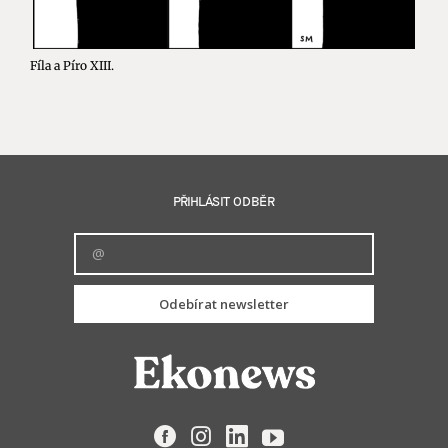
Fíla a Píro XIII.
PŘIHLÁSIT ODBĚR
Odebírat newsletter
Facebook
Instagram
LinkedIn
YouTube