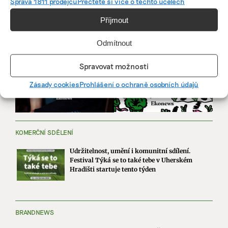
Správa 1811 prodejců
Přečtěte si více o těchto účelech
Příjmout
Odmítnout
Spravovat možnosti
Zásady cookies
Prohlášení o ochraně osobních údajů
KOMERČNÍ SDĚLENÍ
Udržitelnost, umění i komunitní sdílení.
Festival Týká se to také tebe v Uherském
Hradišti startuje tento týden
BRANDNEWS