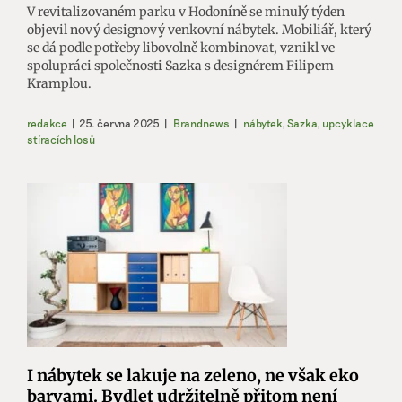
V revitalizovaném parku v Hodoníně se minulý týden
objevil nový designový venkovní nábytek. Mobiliář, který
se dá podle potřeby libovolně kombinovat, vznikl ve
spolupráci společnosti Sazka s designérem Filipem
Kramplou.
redakce
|
25. června 2025
|
Brandnews
|
nábytek
,
Sazka
,
upcyklace
stíracích losů
I nábytek se lakuje na zeleno, ne však eko
barvami. Bydlet udržitelně přitom není