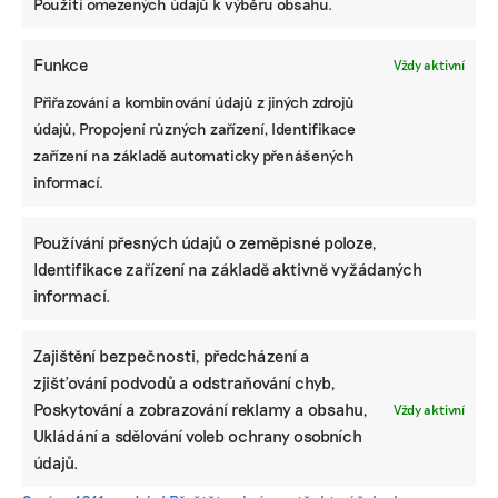
Použití omezených údajů k výběru obsahu.
NEJZAJÍMAVĚJŠÍ
Funkce
Vždy aktivní
Ruce nás pálily a otékaly nám prsty,
Přiřazování a kombinování údajů z jiných zdrojů
popisuje brněnská floristka problémy s
květinami z Afriky
údajů, Propojení různých zařízení, Identifikace
zařízení na základě automaticky přenášených
informací.
Fotovoltaika na balkoně utáhne
domácnost, zatímco jste v práci. Lidé je
však často provozují načerno
Používání přesných údajů o zeměpisné poloze,
Identifikace zařízení na základě aktivně vyžádaných
Kvůli Turkovi a Motoristům může Česko
informací.
přijít o desítky miliard. Ve hře jsou
akcelerační zóny i povolenky
Zajištění bezpečnosti, předcházení a
zjišťování podvodů a odstraňování chyb,
Poskytování a zobrazování reklamy a obsahu,
Vždy aktivní
STÁHNĚTE SI NAŠE E-BOOKY
Ukládání a sdělování voleb ochrany osobních
údajů.