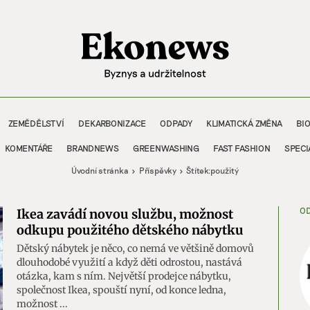
ZEMĚDĚLSTVÍ
DEKARBONIZACE
ODPADY
KLIMATICKÁ ZMĚNA
BI
KOMENTÁŘE
BRANDNEWS
GREENWASHING
FAST FASHION
SPECI
Úvodní stránka
Příspěvky
Štítek:
použitý
OD
Ikea zavádí novou službu, možnost
odkupu použitého dětského nábytku
Dětský nábytek je něco, co nemá ve většině domovů
dlouhodobé využití a když děti odrostou, nastává
otázka, kam s ním. Největší prodejce nábytku,
společnost Ikea, spouští nyní, od konce ledna,
možnost ...