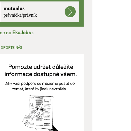
mutualus
kladě
právnička/právník
íce na
EkoJobs
>
y aktivní
ODPOŘTE NÁS