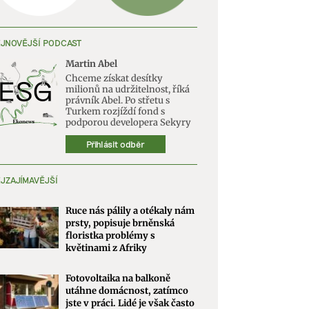
JNOVĚJŠÍ PODCAST
Martin Abel
Chceme získat desítky
milionů na udržitelnost, říká
právník Abel. Po střetu s
Turkem rozjíždí fond s
podporou developera Sekyry
Přihlásit odběr
JZAJÍMAVĚJŠÍ
Ruce nás pálily a otékaly nám
prsty, popisuje brněnská
floristka problémy s
květinami z Afriky
Fotovoltaika na balkoně
utáhne domácnost, zatímco
jste v práci. Lidé je však často