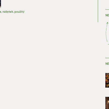
a
,
nábytek
,
použitý
NE
NE