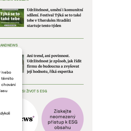
Udržitelnost, umění i komunitní
sdílení. Festival Týká se to také
tebe v Uherském Hradišti
startuje tento týden
RANDNEWS
Ani trend, ani povinnost.
Udržitelnost je způsob, jak řídit
firmu do budoucna a zvyšovat
a/nebo
její hodnotu, říká expertka
s těmito
e chování
lasu
EDNODUŠTE SI ŽIVOT S ESG
dykoli