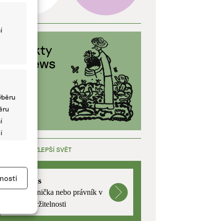
í
ýběru
běru
í
í
ÁCE, KTERÁ ZLEPŠÍ SVĚT
y aktivní
nosti
mutualus
Stáž: právnička nebo právník v
oblasti udržitelnosti