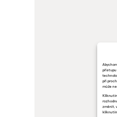
Abychom 
přístupu
technolo
při proc
může nep
Kliknutí
rozhodnu
změnit, 
kliknutí