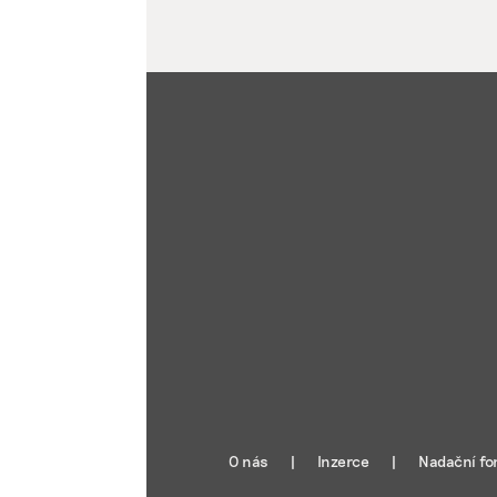
O nás
Inzerce
Nadační fo