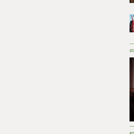
ST
KO