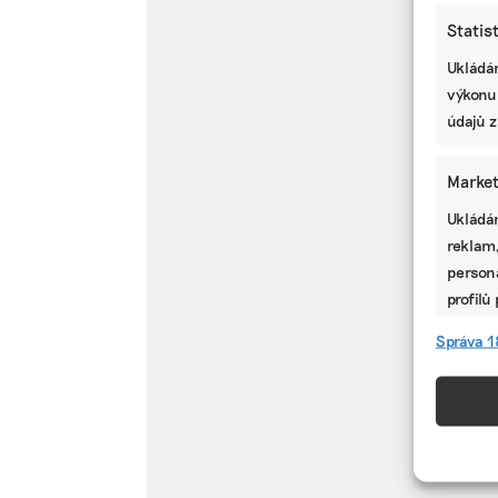
Statis
Ukládán
výkonu
údajů z
Market
Ukládán
reklam,
persona
profilů
omezen
Správa 1
Funkc
Přiřazo
zařízen
informa