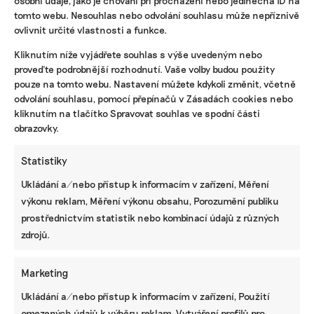
osobní údaje, jako je chování při procházení nebo jedinečná ID na
tomto webu. Nesouhlas nebo odvolání souhlasu může nepříznivě
ovlivnit určité vlastnosti a funkce.
KOMERČNÍ SDĚLENÍ
Kliknutím níže vyjádřete souhlas s výše uvedeným nebo
Udržitelnost, umění i komunitní sdílení.
Festival Týká se to také tebe v Uherském
proveďte podrobnější rozhodnutí. Vaše volby budou použity
Hradišti startuje tento týden
pouze na tomto webu. Nastavení můžete kdykoli změnit, včetně
odvolání souhlasu, pomocí přepínačů v Zásadách cookies nebo
kliknutím na tlačítko Spravovat souhlas ve spodní části
obrazovky.
BRANDNEWS
Statistiky
Ani trend, ani povinnost. Udržitelnost je
způsob, jak řídit firmu do budoucna a zvyšovat
Ukládání a/nebo přístup k informacím v zařízení, Měření
její hodnotu, říká expertka
výkonu reklam, Měření výkonu obsahu, Porozumění publiku
prostřednictvím statistik nebo kombinací údajů z různých
zdrojů.
ZJEDNODUŠTE SI ŽIVOT S ESG
Marketing
Ukládání a/nebo přístup k informacím v zařízení, Použití
omezených údajů k výběru reklam, Vytváření profilů pro