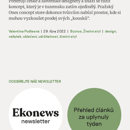
Preferují české a slovenské designéry a snaží se razit
koncept, který je v tuzemsku zatím ojedinělý. Pražský
Ones concept store dokonce tvůrcům nabízí prostor, kde si
mohou vyzkoušet prodej svých „kousků“.
Valentina Podlesná
|
29. října 2022
|
Byznys
,
Životní styl
|
design
,
nábytek
,
oblečení
,
udržitelnost
,
životní styl
ODEBÍREJTE NÁŠ NEWSLETTER