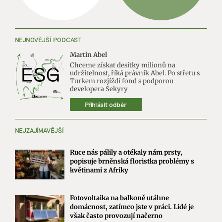
NEJNOVĚJŠÍ PODCAST
Martin Abel
Chceme získat desítky milionů na
udržitelnost, říká právník Abel. Po střetu s
Turkem rozjíždí fond s podporou
developera Sekyry
Přihlásit odběr
NEJZAJÍMAVĚJŠÍ
Ruce nás pálily a otékaly nám prsty,
popisuje brněnská floristka problémy s
květinami z Afriky
Fotovoltaika na balkoně utáhne
domácnost, zatímco jste v práci. Lidé je
však často provozují načerno