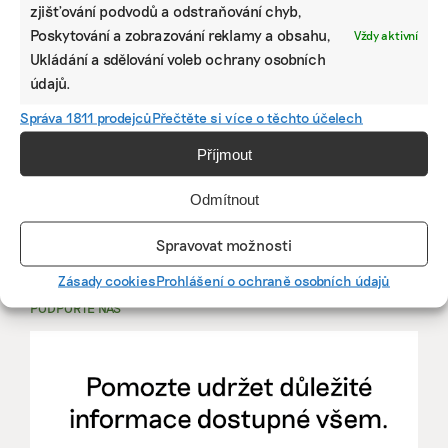
PRÁCE, KTERÁ ZLEPŠÍ SVĚT
zjišťování podvodů a odstraňování chyb,
Poskytování a zobrazování reklamy a obsahu,
Vždy aktivní
Ukládání a sdělování voleb ochrany osobních
mutualus
údajů.
Stáž: právnička nebo právník v oblasti
udržitelnosti
Správa 1811 prodejců
Přečtěte si více o těchto účelech
Příjmout
mutualus
právnička/právník
Odmítnout
Spravovat možnosti
Více na
EkoJobs
>
Zásady cookies
Prohlášení o ochraně osobních údajů
PODPOŘTE NÁS