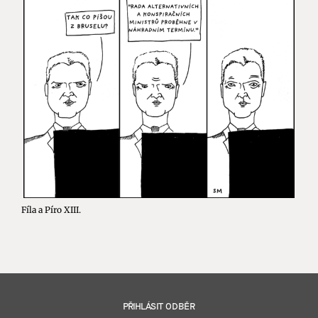
Fíla a Píro XIII.
PŘIHLÁSIT ODBĚR