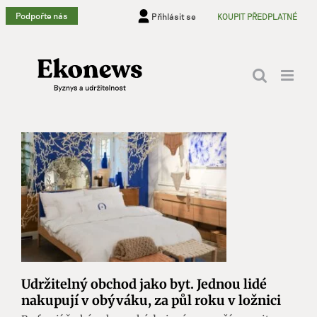
Přeskočit
Podpořte nás
Přihlásit se
KOUPIT PŘEDPLATNÉ
na
obsah
Udržitelný obchod jako byt. Jednou lidé
nakupují v obýváku, za půl roku v ložnici