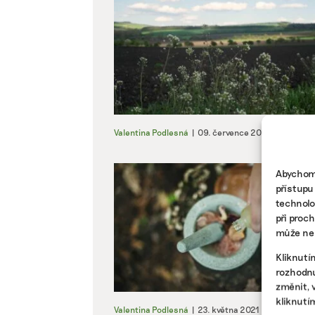
Valentina Podlesná
|
09. července 2021
|
Zeměděl
Abychom 
přístupu
technolo
při proc
může nep
Kliknutí
rozhodnu
změnit, 
kliknutí
Valentina Podlesná
|
23. května 2021
|
Byznys
|
c