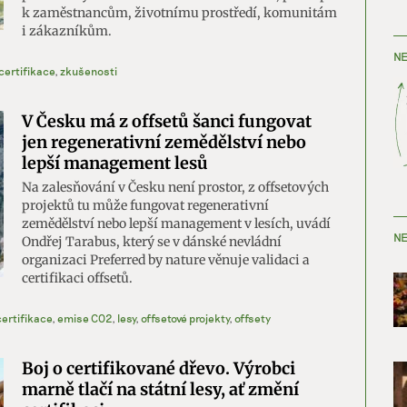
k zaměstnancům, životnímu prostředí, komunitám
i zákazníkům.
NE
certifikace
,
zkušenosti
V Česku má z offsetů šanci fungovat
jen regenerativní zemědělství nebo
lepší management lesů
Na zalesňování v Česku není prostor, z offsetových
projektů tu může fungovat regenerativní
zemědělství nebo lepší management v lesích, uvádí
NE
Ondřej Tarabus, který se v dánské nevládní
organizaci Preferred by nature věnuje validaci a
certifikaci offsetů.
certifikace
,
emise CO2
,
lesy
,
offsetové projekty
,
offsety
Boj o certifikované dřevo. Výrobci
marně tlačí na státní lesy, ať změní