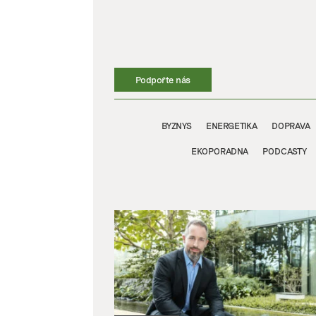
Přeskočit
na
obsah
Podpořte nás
BYZNYS
ENERGETIKA
DOPRAVA
EKOPORADNA
PODCASTY