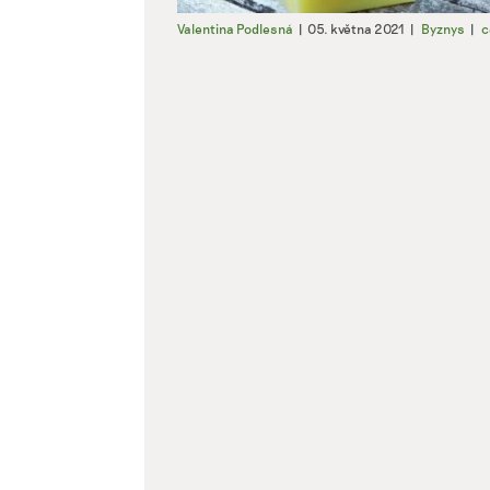
Valentina Podlesná
|
05. května 2021
|
Byznys
|
c
Použív
aktivn
Zajišt
odstra
Ukládá