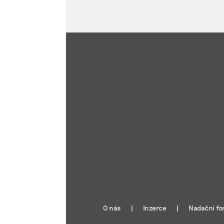
O nás
Inzerce
Nadační fo