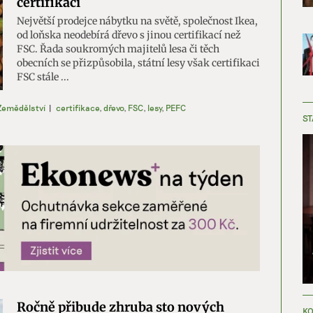
certifikaci
Největší prodejce nábytku na světě, společnost Ikea,
od loňska neodebírá dřevo s jinou certifikací než
FSC. Řada soukromých majitelů lesa či těch
obecních se přizpůsobila, státní lesy však certifikaci
FSC stále ...
Zemědělství
|
certifikace
,
dřevo
,
FSC
,
lesy
,
PEFC
ST
Ročně přibude zhruba sto nových
KO