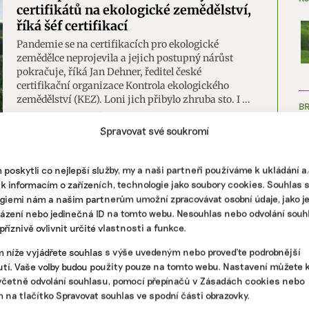
certifikátů na ekologické zemědělství,
říká šéf certifikací
Pandemie se na certifikacích pro ekologické
zemědělce neprojevila a jejich postupný nárůst
pokračuje, říká Jan Dehner, ředitel české
certifikační organizace Kontrola ekologického
zemědělství (KEZ). Loni jich přibylo zhruba sto. I ...
B
Spravovat své soukromí
ství
|
bio kosmetika
,
certifikace
,
ekologické zemědělství
Vyberte si skutečně přírodní
poskytli co nejlepší služby, my a naši partneři používáme k ukládání 
kosmetiku: certifikáty, které vám s tím
 k informacím o zařízeních, technologie jako soubory cookies. Souhlas 
pomohou
giemi nám a našim partnerům umožní zpracovávat osobní údaje, jako j
házení nebo jedinečná ID na tomto webu. Nesouhlas nebo odvolání souh
ZJ
Na trhu jsou stovky certifikátů ekologické
říznivě ovlivnit určité vlastnosti a funkce.
kosmetiky. Vyznat se v nich není jednoduché,
zvláště v době, kdy velké kosmetické firmy vytvářejí
m níže vyjádřete souhlas s výše uvedeným nebo proveďte podrobnější
svoje vlastní, které ale nemají nic společného s
tí. Vaše volby budou použity pouze na tomto webu. Nastavení můžete k
šetrnou ...
včetně odvolání souhlasu, pomocí přepínačů v Zásadách cookies nebo
m na tlačítko Spravovat souhlas ve spodní části obrazovky.
ertifikace
,
přírodní drogerie
,
přírodní kosmetika