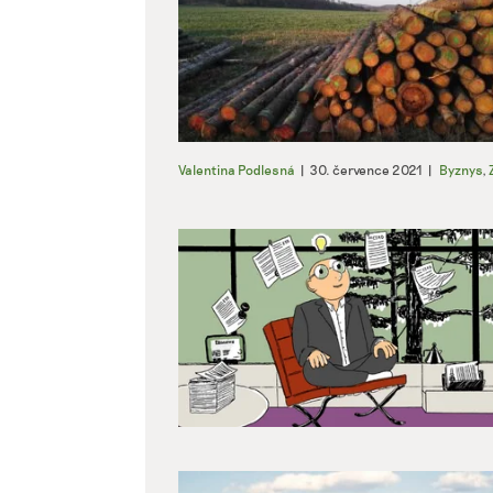
Valentina Podlesná
|
30. července 2021
|
Byznys
,