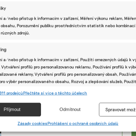
tiky
I přírodní kosmetika musí fungovat,
í a/nebo přístup k informacím v zařízení, Měření výkonu reklam, Měřen
říkají autorky nové značky Poetiko
 obsahu, Porozumění publiku prostřednictvím statistik nebo kombinací
Nová česká kosmetická značka Poetiko sází na
 různých zdrojů.
udržitelnost a přírodní suroviny. Ty si pečlivě
vybírá už s tím úmyslem, aby mohli požádat o
certifikace určené pro přírodní produkty jako jsou
ing
...
í a/nebo přístup k informacím v zařízení, Použití omezených údajů k v
 Vytváření profilů pro personalizovanou reklamu, Používání profilů k vý
bio suroviny
,
certifikace
,
obaly
,
přírodní kosmetika
lizované reklamy, Vytváření profilů pro personalizovaný obsah, Používán
 pro výběr personalizovaného obsahu, Rozvoj a zlepšování služeb, Použit
Certifikace pomohou při nákupu
ých údajů k výběru obsahu.
PR
811 prodejců
Přečtěte si více o těchto účelech
přírodních produktů. Ne všechny jsou
ale kvalitní
e
Vžd
Příjmout
Odmítnout
Spravovat mož
V českých obchodech i e-shopech přibývá výrobků,
vání a kombinování údajů z jiných zdrojů údajů, Propojení různých
které nesou označení přírodní, zelený, bez chemie
anebo loga nejrůznějších certifikaci. Které jsou ale
í, Identifikace zařízení na základě automaticky přenášených
Zásady cookies
Prohlášení o ochraně osobních údajů
ty ověřené a jak se v nich vyznat a ...
cí.