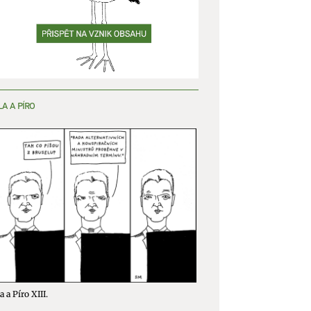
LA A PÍRO
a a Píro XIII.