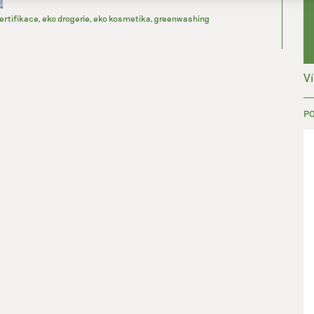
ertifikace
,
eko drogerie
,
eko kosmetika
,
greenwashing
ání přesných údajů o zeměpisné poloze, Identifikace zařízení na zá
ě vyžádaných informací.
V
ění bezpečnosti, předcházení a zjišťování podvodů a
ňování chyb, Poskytování a zobrazování reklamy a obsahu,
Vžd
ní a sdělování voleb ochrany osobních údajů.
P