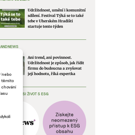
Udržitelnost, umění i komunitní
sdílení. Festival Týká se to také
tebe v Uherském Hradišti
startuje tento týden
RANDNEWS
Ani trend, ani povinnost.
Udržitelnost je způsob, jak řídit
firmu do budoucna a zvyšovat
a/nebo
její hodnotu, říká expertka
s těmito
e chování
lasu
EDNODUŠTE SI ŽIVOT S ESG
dykoli