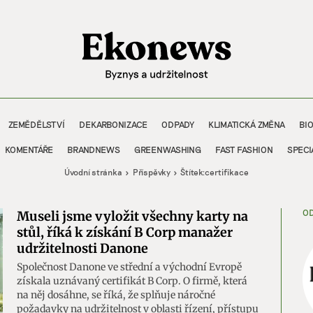
ZEMĚDĚLSTVÍ
DEKARBONIZACE
ODPADY
KLIMATICKÁ ZMĚNA
BI
KOMENTÁŘE
BRANDNEWS
GREENWASHING
FAST FASHION
SPECI
Úvodní stránka
Příspěvky
Štítek:
certifikace
OD
Museli jsme vyložit všechny karty na
stůl, říká k získání B Corp manažer
udržitelnosti Danone
Společnost Danone ve střední a východní Evropě
získala uznávaný certifikát B Corp. O firmě, která
na něj dosáhne, se říká, že splňuje náročné
požadavky na udržitelnost v oblasti řízení, přístupu