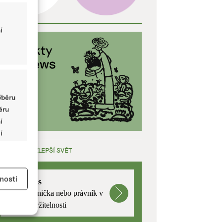
í
ýběru
běru
í
í
ÁCE, KTERÁ ZLEPŠÍ SVĚT
y aktivní
nosti
mutualus
Stáž: právnička nebo právník v
oblasti udržitelnosti