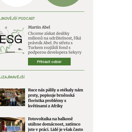
JNOVĚJŠÍ PODCAST
Martin Abel
Chceme získat desítky
milionů na udržitelnost, říká
právník Abel. Po střetu s
Turkem rozjíždí fond s
podporou developera Sekyry
Přihlásit odběr
JZAJÍMAVĚJŠÍ
Ruce nás pálily a otékaly nám
prsty, popisuje brněnská
floristka problémy s
květinami z Afriky
Fotovoltaika na balkoně
utáhne domácnost, zatímco
jste v práci. Lidé je však často