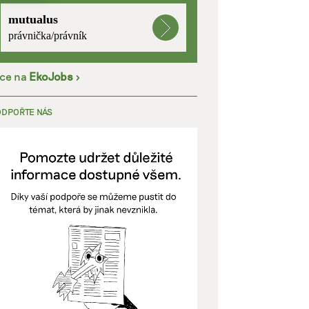
mutualus
kladě
právnička/právník
íce na
EkoJobs
>
y aktivní
ODPOŘTE NÁS