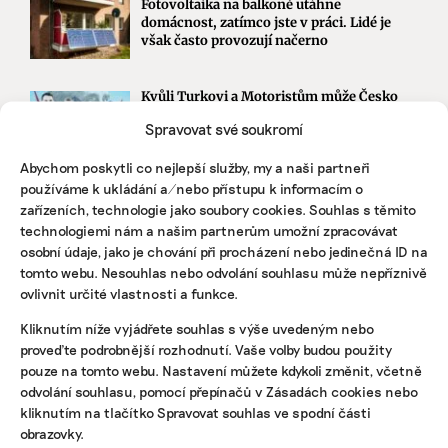
Fotovoltaika na balkoně utáhne
domácnost, zatímco jste v práci. Lidé je
však často provozují načerno
Kvůli Turkovi a Motoristům může Česko
přijít o desítky miliard. Ve hře jsou
Spravovat své soukromí
akcelerační zóny i povolenky
Abychom poskytli co nejlepší služby, my a naši partneři
používáme k ukládání a/nebo přístupu k informacím o
STÁHNĚTE SI NAŠE E-BOOKY
zařízeních, technologie jako soubory cookies. Souhlas s těmito
technologiemi nám a našim partnerům umožní zpracovávat
osobní údaje, jako je chování při procházení nebo jedinečná ID na
tomto webu. Nesouhlas nebo odvolání souhlasu může nepříznivě
ovlivnit určité vlastnosti a funkce.
Kliknutím níže vyjádřete souhlas s výše uvedeným nebo
proveďte podrobnější rozhodnutí. Vaše volby budou použity
pouze na tomto webu. Nastavení můžete kdykoli změnit, včetně
odvolání souhlasu, pomocí přepínačů v Zásadách cookies nebo
kliknutím na tlačítko Spravovat souhlas ve spodní části
obrazovky.