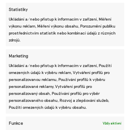
Statistiky
Ukládání a/nebo přístup k informacím v zařízení, Měření
výkonu reklam, Měření výkonu obsahu, Porozumění publiku
KOMERČNÍ SDĚLENÍ
prostřednictvím statistik nebo kombinací údajů z různých
Udržitelnost, umění i komunitní sdílení.
zdrojů.
Festival Týká se to také tebe v Uherském
Hradišti startuje tento týden
Marketing
Ukládání a/nebo přístup k informacím v zařízení, Použití
omezených údajů k výběru reklam, Vytváření profilů pro
BRANDNEWS
personalizovanou reklamu, Používání profilů k výběru
Ani trend, ani povinnost. Udržitelnost je
personalizované reklamy, Vytváření profilů pro
způsob, jak řídit firmu do budoucna a zvyšovat
personalizovaný obsah, Používání profilů pro výběr
její hodnotu, říká expertka
personalizovaného obsahu, Rozvoj a zlepšování služeb,
Použití omezených údajů k výběru obsahu.
ZJEDNODUŠTE SI ŽIVOT S ESG
Funkce
Vždy aktivní