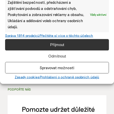
Zajištění bezpečnosti, předcházení a
zjišťování podvodů a odstraňování chyb,
PRÁCE, KTERÁ ZLEPŠÍ SVĚT
Poskytování a zobrazování reklamy a obsahu,
Vždy aktivní
Ukládání a sdělování voleb ochrany osobních
údajů.
mutualus
Stáž: právnička nebo právník v oblasti
Správa 1814 prodejců
Přečtěte si více o těchto účelech
udržitelnosti
Příjmout
mutualus
Odmítnout
právnička/právník
Spravovat možnosti
Více na
EkoJobs
>
Zásady cookies
Prohlášení o ochraně osobních údajů
PODPOŘTE NÁS