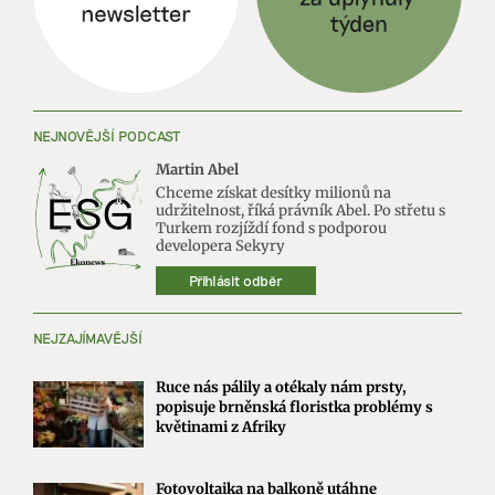
NEJNOVĚJŠÍ PODCAST
Martin Abel
Chceme získat desítky milionů na
udržitelnost, říká právník Abel. Po střetu s
Turkem rozjíždí fond s podporou
developera Sekyry
Přihlásit odběr
NEJZAJÍMAVĚJŠÍ
Ruce nás pálily a otékaly nám prsty,
popisuje brněnská floristka problémy s
květinami z Afriky
Fotovoltaika na balkoně utáhne