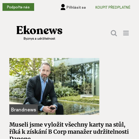
Přeskočit
Podpořte nás
Přihlásit se
KOUPIT PŘEDPLATNÉ
na
obsah
Museli jsme vyložit všechny karty na stůl,
říká k získání B Corp manažer udržitelnosti
Danone