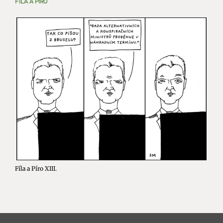
FÍLA A PÍRO
Fíla a Píro XIII.