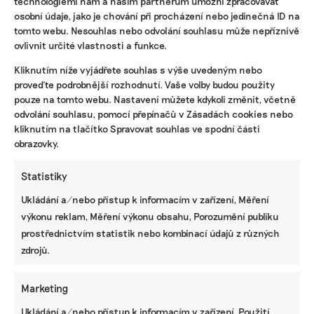
technologiemi nám a našim partnerům umožní zpracovávat
osobní údaje, jako je chování při procházení nebo jedinečná ID na
tomto webu. Nesouhlas nebo odvolání souhlasu může nepříznivě
ovlivnit určité vlastnosti a funkce.
KOMERČNÍ SDĚLENÍ
Kliknutím níže vyjádřete souhlas s výše uvedeným nebo
proveďte podrobnější rozhodnutí. Vaše volby budou použity
Udržitelnost, umění i komunitní sdílení.
pouze na tomto webu. Nastavení můžete kdykoli změnit, včetně
Festival Týká se to také tebe v Uherském
Hradišti startuje tento týden
odvolání souhlasu, pomocí přepínačů v Zásadách cookies nebo
kliknutím na tlačítko Spravovat souhlas ve spodní části
obrazovky.
BRANDNEWS
Statistiky
Ani trend, ani povinnost. Udržitelnost je
Ukládání a/nebo přístup k informacím v zařízení, Měření
způsob, jak řídit firmu do budoucna a zvyšovat
výkonu reklam, Měření výkonu obsahu, Porozumění publiku
její hodnotu, říká expertka
prostřednictvím statistik nebo kombinací údajů z různých
zdrojů.
ZJEDNODUŠTE SI ŽIVOT S ESG
Marketing
Ukládání a/nebo přístup k informacím v zařízení, Použití