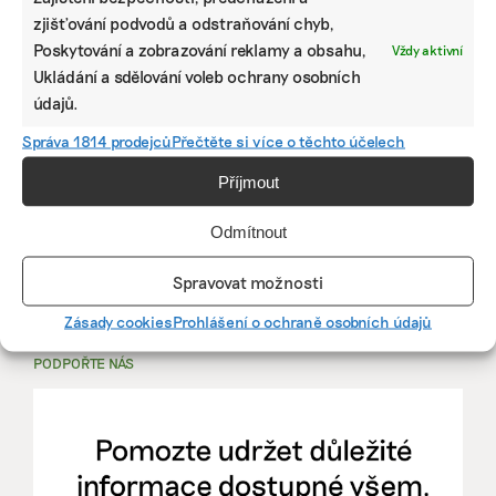
zjišťování podvodů a odstraňování chyb,
PRÁCE, KTERÁ ZLEPŠÍ SVĚT
Poskytování a zobrazování reklamy a obsahu,
Vždy aktivní
Ukládání a sdělování voleb ochrany osobních
mutualus
údajů.
Stáž: právnička nebo právník v oblasti
Správa 1814 prodejců
Přečtěte si více o těchto účelech
udržitelnosti
Příjmout
mutualus
Odmítnout
právnička/právník
Spravovat možnosti
Více na
EkoJobs
>
Zásady cookies
Prohlášení o ochraně osobních údajů
PODPOŘTE NÁS