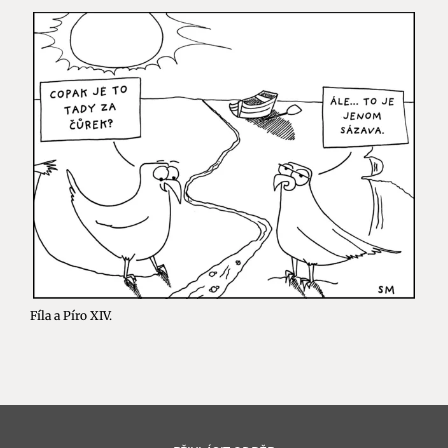
Fíla a Píro XIV.