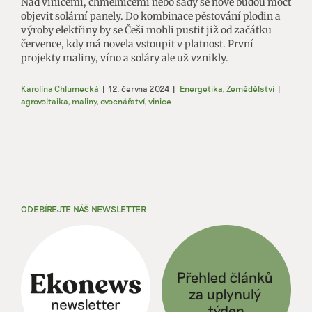
Nad vinicemi, chmelnicemi nebo sady se nově budou moct
objevit solární panely. Do kombinace pěstování plodin a
výroby elektřiny by se Češi mohli pustit již od začátku
července, kdy má novela vstoupit v platnost. První
projekty maliny, víno a soláry ale už vznikly.
Karolína Chlumecká
|
12. června 2024
|
Energetika
,
Zemědělství
|
agrovoltaika
,
maliny
,
ovocnářství
,
vinice
ODEBÍREJTE NÁŠ NEWSLETTER