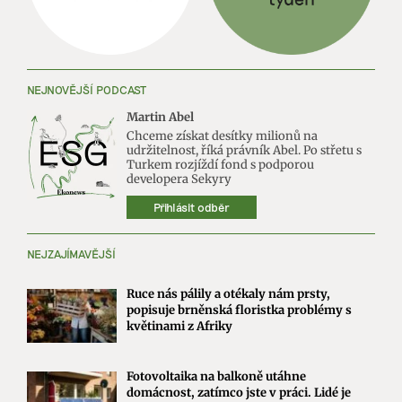
NEJNOVĚJŠÍ PODCAST
Martin Abel
Chceme získat desítky milionů na
udržitelnost, říká právník Abel. Po střetu s
Turkem rozjíždí fond s podporou
developera Sekyry
Přihlásit odběr
NEJZAJÍMAVĚJŠÍ
Ruce nás pálily a otékaly nám prsty,
popisuje brněnská floristka problémy s
květinami z Afriky
Fotovoltaika na balkoně utáhne
domácnost, zatímco jste v práci. Lidé je