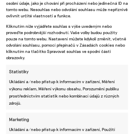
osobní údaje, jako je chování při procházení nebo jedinečná ID na
tomto webu. Nesouhlas nebo odvolání souhlasu může nepříznivě
ovlivnit určité vlastnosti a funkce.
KOMERČNÍ SDĚLENÍ
Kliknutím níže vyjádřete souhlas s výše uvedeným nebo
Udržitelnost, umění i komunitní sdílení.
proveďte podrobnější rozhodnutí. Vaše volby budou použity
Festival Týká se to také tebe v Uherském
pouze na tomto webu. Nastavení můžete kdykoli změnit, včetně
Hradišti startuje tento týden
odvolání souhlasu, pomocí přepínačů v Zásadách cookies nebo
kliknutím na tlačítko Spravovat souhlas ve spodní části
obrazovky.
BRANDNEWS
Statistiky
Vedro prověřuje mobily i sítě. Jak ochránit
Ukládání a/nebo přístup k informacím v zařízení, Měření
telefon a co dělají operátoři, abychom se
dovolali i v extrémním počasí
výkonu reklam, Měření výkonu obsahu, Porozumění publiku
prostřednictvím statistik nebo kombinací údajů z různých
zdrojů.
ZJEDNODUŠTE SI ŽIVOT S ESG
Marketing
Ukládání a/nebo přístup k informacím v zařízení, Použití