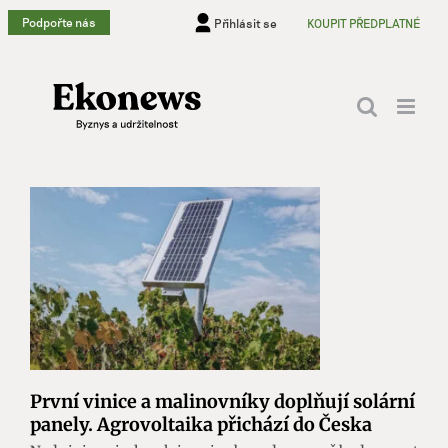
Přeskočit
Podpořte nás
Přihlásit se
KOUPIT PŘEDPLATNÉ
na
obsah
První vinice a malinovníky doplňují solární
panely. Agrovoltaika přichází do Česka