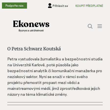
Přeskočit
Podpořte nás
Přihlásit se
KOUPIT PŘEDPLATNÉ
na
obsah
O
Petra Schwarz Koutská
Petra vystudovala žurnalistiku a bezpečnostní studia
na Univerzitě Karlově, poté působila jako
bezpečnostní analytik či komunikační manažerka pro
neziskový sektor. Nyní se snaží v rámci svého
projektu přemostit propast mezi vědci a
mainstreamovými médii, jimž zprostředkovává jejich
názory na téma klimatické změny.