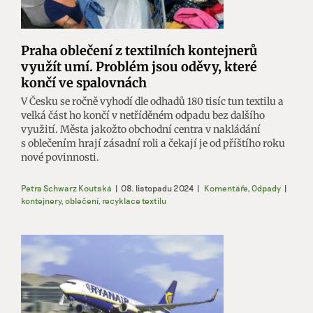
Praha oblečení z textilních kontejnerů
využít umí. Problém jsou oděvy, které
končí ve spalovnách
V Česku se ročně vyhodí dle odhadů 180 tisíc tun textilu a
velká část ho končí v netříděném odpadu bez dalšího
využití. Města jakožto obchodní centra v nakládání
s oblečením hrají zásadní roli a čekají je od příštího roku
nové povinnosti.
Petra Schwarz Koutská
|
08. listopadu 2024
|
Komentáře
,
Odpady
|
kontejnery
,
oblečení
,
recyklace textilu