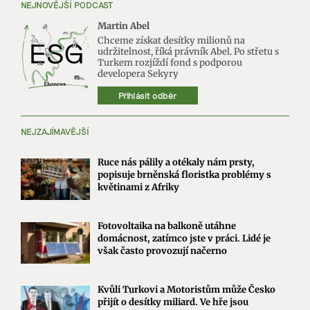
NEJNOVĚJŠÍ PODCAST
Martin Abel
Chceme získat desítky milionů na
udržitelnost, říká právník Abel. Po střetu s
Turkem rozjíždí fond s podporou
developera Sekyry
Přihlásit odběr
NEJZAJÍMAVĚJŠÍ
Ruce nás pálily a otékaly nám prsty,
popisuje brněnská floristka problémy s
květinami z Afriky
Fotovoltaika na balkoně utáhne
domácnost, zatímco jste v práci. Lidé je
však často provozují načerno
Kvůli Turkovi a Motoristům může Česko
přijít o desítky miliard. Ve hře jsou