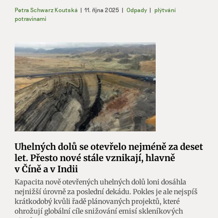
Petra Schwarz Koutská
|
11. října 2025
|
Odpady
|
plýtvání
potravinami
Uhelných dolů se otevřelo nejméně za deset
let. Přesto nové stále vznikají, hlavně
v Číně a v Indii
Kapacita nově otevřených uhelných dolů loni dosáhla
nejnižší úrovně za poslední dekádu. Pokles je ale nejspíš
krátkodobý kvůli řadě plánovaných projektů, které
ohrožují globální cíle snižování emisí skleníkových