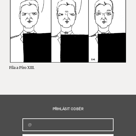
Fíla a Píro XIII.
PŘIHLÁSIT ODBĚR