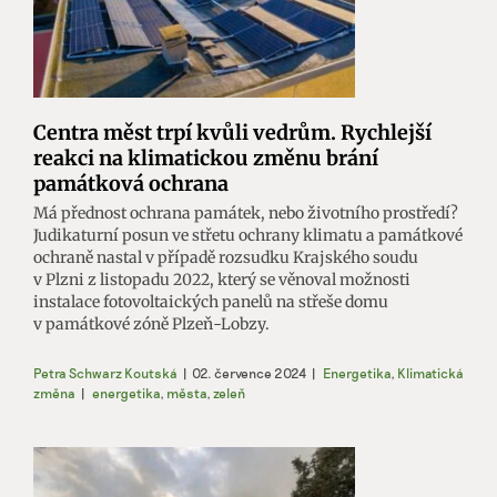
Centra měst trpí kvůli vedrům. Rychlejší
reakci na klimatickou změnu brání
památková ochrana
Má přednost ochrana památek, nebo životního prostředí?
Judikaturní posun ve střetu ochrany klimatu a památkové
ochraně nastal v případě rozsudku Krajského soudu
v Plzni z listopadu 2022, který se věnoval možnosti
instalace fotovoltaických panelů na střeše domu
v památkové zóně Plzeň-Lobzy.
Petra Schwarz Koutská
|
02. července 2024
|
Energetika
,
Klimatická
změna
|
energetika
,
města
,
zeleň