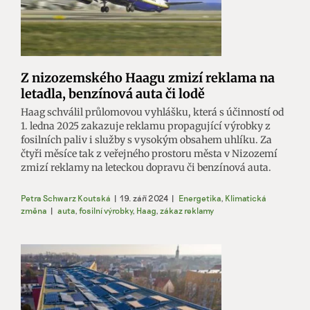
Z nizozemského Haagu zmizí reklama na
letadla, benzínová auta či lodě
Haag schválil průlomovou vyhlášku, která s účinností od
1. ledna 2025 zakazuje reklamu propagující výrobky z
fosilních paliv i služby s vysokým obsahem uhlíku. Za
čtyři měsíce tak z veřejného prostoru města v Nizozemí
zmizí reklamy na leteckou dopravu či benzínová auta.
Petra Schwarz Koutská
|
19. září 2024
|
Energetika
,
Klimatická
změna
|
auta
,
fosilní výrobky
,
Haag
,
zákaz reklamy