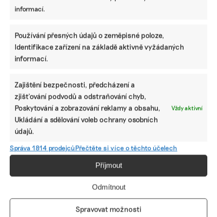
informací.
Používání přesných údajů o zeměpisné poloze,
Identifikace zařízení na základě aktivně vyžádaných
informací.
Zajištění bezpečnosti, předcházení a
zjišťování podvodů a odstraňování chyb,
Poskytování a zobrazování reklamy a obsahu,
Vždy aktivní
Ukládání a sdělování voleb ochrany osobních
Jak bojovat se zelenou nespokojeností a
údajů.
pomoci sociálně slabým, aby konec uhlí
nezhoršil jejich situaci
Správa 1814 prodejců
Přečtěte si více o těchto účelech
Přechod na zelenou energetiku může zhoršit finanční
Příjmout
situaci nejohroženějších obyvatel a uvrhnout více lidí do
energetické chudoby. Projekt vědců Ostravské univerzity
by měl odpovědět na otázku, jak je před neblahými
Odmítnout
důsledky ochránit.
Spravovat možnosti
Petra Schwarz Koutská
|
22. května 2024
|
Energetika
,
Klimatická