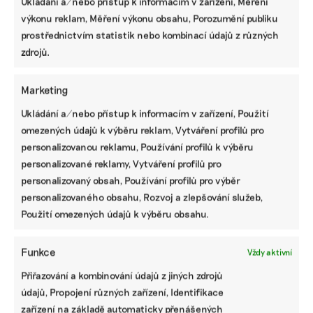
Ukládání a/nebo přístup k informacím v zařízení, Měření
výkonu reklam, Měření výkonu obsahu, Porozumění publiku
prostřednictvím statistik nebo kombinací údajů z různých
zdrojů.
Marketing
Ukládání a/nebo přístup k informacím v zařízení, Použití
omezených údajů k výběru reklam, Vytváření profilů pro
Starý kotel škodí ovzduší více než druh
personalizovanou reklamu, Používání profilů k výběru
paliva. Ve výměně ale brání lidem hlavně
personalizované reklamy, Vytváření profilů pro
peníze
personalizovaný obsah, Používání profilů pro výběr
Vědci z Masarykovy univerzity sledovali s pomocí
personalizovaného obsahu, Rozvoj a zlepšování služeb,
senzorů kvalitu ovzduší v topné sezóně a zjišťovali, jak se
Použití omezených údajů k výběru obsahu.
topí v malých obcích. V projektu AirSENS hodnotili situaci
v šesti jihomoravských obcích a dvou městských částech
v Brně, aby zjistili stav a možné příčiny znečištění
Funkce
Vždy aktivní
ovzduší.
Přiřazování a kombinování údajů z jiných zdrojů
údajů, Propojení různých zařízení, Identifikace
Petra Schwarz Koutská
|
05. června 2024
|
Energetika
,
Komentáře
|
Brno
,
ovzduší
,
Recetox
,
topná sezóna
zařízení na základě automaticky přenášených