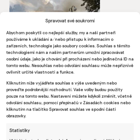
Spravovat své soukromí
Abychom poskytli co nejlepší služby, my a naši partneři
používáme k ukládání a/nebo přístupu k informacím o
zařízeních, technologie jako soubory cookies. Souhlas s těmito
technologiemi nám a našim partnerům umožní zpracovávat
Rusko by mělo platit desítky miliard dolarů
osobní údaje, jako je chování při procházení nebo jedinečná ID na
na „klimatických reparacích”. Těžko tak ale
tomto webu. Nesouhlas nebo odvolání souhlasu může nepříznivě
učiní
ovlivnit určité vlastnosti a funkce.
Miliardy litrů paliva, hory vyprodukované oceli a betonu,
stovky zásahů do energetických systémů a zničená
Kliknutím níže vyjádřete souhlas s výše uvedeným nebo
příroda. Nová studie spočítala emise za dva roky války.
proveďte podrobnější rozhodnutí. Vaše volby budou použity
Podle autorů by prudký nárůst emisí na Ukrajině mohl
pouze na tomto webu. Nastavení můžete kdykoli změnit, včetně
Rusko stát miliardy dolarů na dodatečných reparacích.
odvolání souhlasu, pomocí přepínačů v Zásadách cookies nebo
kliknutím na tlačítko Spravovat souhlas ve spodní části
Petra Schwarz Koutská
|
17. června 2024
|
Klimatická změna
|
obrazovky.
emise CO2
,
uhlíková stopa
,
válka na Ukrajině
Statistiky