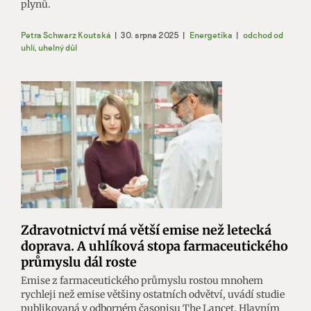
plynů.
Petra Schwarz Koutská
|
30. srpna 2025
|
Energetika
|
odchod od
uhlí
,
uhelný důl
Zdravotnictví má větší emise než letecká
doprava. A uhlíková stopa farmaceutického
průmyslu dál roste
Emise z farmaceutického průmyslu rostou mnohem
rychleji než emise většiny ostatních odvětví, uvádí studie
publikovaná v odborném časopisu The Lancet. Hlavním