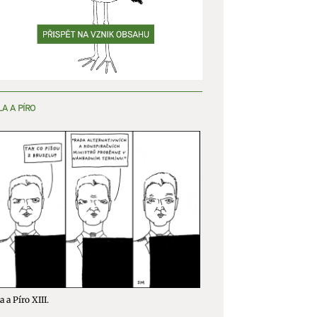
y aktivní
LA A PÍRO
a a Píro XIII.