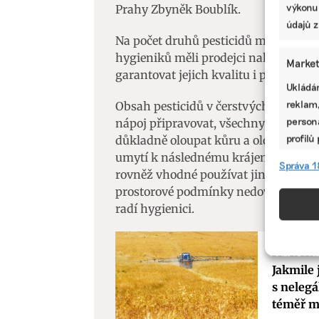
výkonu
Prahy Zbyněk Boublík.
údajů z
Na počet druhů pesticidů mají nejvyšš
hygieniků měli prodejci nakupovat su
Market
garantovat jejich kvalitu i po stránce
Ukládán
reklam,
Obsah pesticidů v čerstvých šťávách n
persona
nápoj připravovat, všechny suroviny 
profilů
důkladně oloupat kůru a oloupané cit
omezen
umytí k následnému krájení na menší
Správa 1
rovněž vhodné používat jinou plochu,
prostorové podmínky nedovolují, pak
Funkc
radí hygienici.
Přiřazo
zařízen
informa
ZEMĚDĚLST
Jakmile 
s nelegá
Použív
téměř m
aktivn