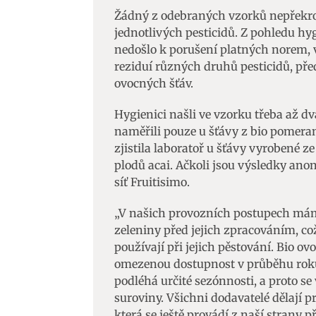
Žádný z odebraných vzorků nepřekroč
jednotlivých pesticidů. Z pohledu hyg
nedošlo k porušení platných norem, v
reziduí různých druhů pesticidů, př
ovocných šťáv.
Hygienici našli ve vzorku třeba až d
naměřili pouze u šťávy z bio pomeran
zjistila laboratoř u šťávy vyrobené z
plodů acai. Ačkoli jsou výsledky ano
síť Fruitisimo.
„V našich provozních postupech mám
zeleniny před jejich zpracováním, co
používají při jejich pěstování. Bio o
omezenou dostupnost v průběhu roku 
podléhá určité sezónnosti, a proto 
suroviny. Všichni dodavatelé dělají p
která se ještě provádí z naší strany p