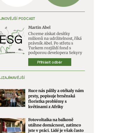
JNOVĚJŠÍ PODCAST
Martin Abel
Chceme získat desítky
milionů na udržitelnost, říká
právník Abel. Po střetu s
Turkem rozjíždí fond s
podporou developera Sekyry
Přihlásit odběr
JZAJÍMAVĚJŠÍ
Ruce nás pálily a otékaly nám
prsty, popisuje brněnská
floristka problémy s
květinami z Afriky
Fotovoltaika na balkoně
utáhne domácnost, zatímco
jste v práci. Lidé je však často