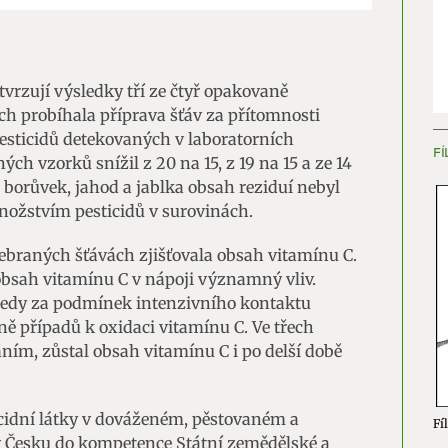
ění bezpečnosti, předcházení a zjišťování podvodů a
ňování chyb, Poskytování a zobrazování reklamy a obsahu,
Vžd
ní a sdělování voleb ochrany osobních údajů.
vrzují výsledky tří ze čtyř opakovaně
ch probíhala příprava šťáv za přítomnosti
pesticidů detekovaných v laboratorních
FÍ
h vzorků snížil z 20 na 15, z 19 na 15 a ze 14
 borůvek, jahod a jablka obsah reziduí nebyl
ožstvím pesticidů v surovinách.
odebraných šťávách zjišťovala obsah vitamínu C.
obsah vitamínu C v nápoji významný vliv.
 tedy za podmínek intenzivního kontaktu
ně případů k oxidaci vitamínu C. Ve třech
áním, zůstal obsah vitamínu C i po delší době
icidní látky v dováženém, pěstovaném a
Fíl
v Česku do kompetence Státní zemědělské a