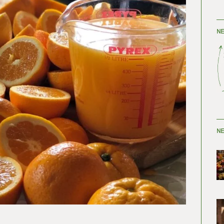
NE
NE