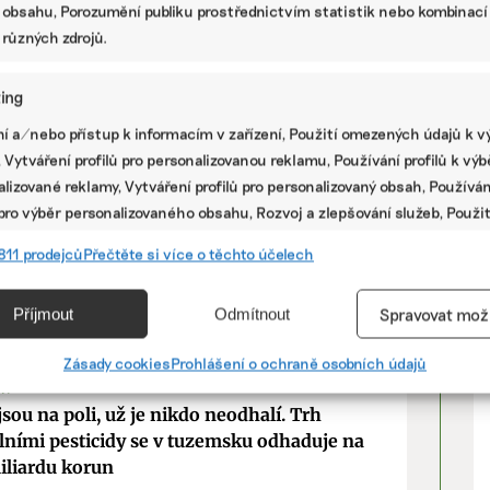
 obsahu, Porozumění publiku prostřednictvím statistik nebo kombinací
 různých zdrojů.
í vliv použité suroviny. Proto by podle
roviny hlavně od dodavatelů, kteří jsou schopni
ing
 obsahu pesticidů.
V
í a/nebo přístup k informacím v zařízení, Použití omezených údajů k v
 Vytváření profilů pro personalizovanou reklamu, Používání profilů k vý
icméně ovlivňují i další faktory. Než se začne
P
lizované reklamy, Vytváření profilů pro personalizovaný obsah, Používán
by se měly pečlivě umýt. U citrusů je potřeba
 pro výběr personalizovaného obsahu, Rozvoj a zlepšování služeb, Použit
rusy omýt. Nůž použitý při loupání by se bez
ých údajů k výběru obsahu.
 kousky neměl používat. K dělení citrusů je
811 prodejců
Přečtěte si více o těchto účelech
 než na které se loupaly. Pokud to však
 je nutné plochu po loupání důkladně umýt,
e
Vžd
Příjmout
Odmítnout
Spravovat mož
vání a kombinování údajů z jiných zdrojů údajů, Propojení různých
í, Identifikace zařízení na základě automaticky přenášených
Zásady cookies
Prohlášení o ochraně osobních údajů
cí.
VÍ
jsou na poli, už je nikdo neodhalí. Trh
lními pesticidy se v tuzemsku odhaduje na
ání přesných údajů o zeměpisné poloze, Identifikace zařízení na zá
iliardu korun
ě vyžádaných informací.