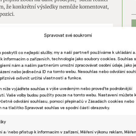
ím, že konkrétní výsledky nemůže komentovat,
pozici.
Spravovat své soukromí
Í, ŽIVOTNÍ STYL
y ve vlasech má skoro třetina Evropanů, ještě
venkově, zjistil výzkum
poskytli co nejlepší služby, my a naši partneři používáme k ukládání 
 k informacím o zařízeních, technologie jako soubory cookies. Souhlas 
giemi nám a našim partnerům umožní zpracovávat osobní údaje, jako j
házení nebo jedinečná ID na tomto webu. Nesouhlas nebo odvolání souh
í neznámá
říznivě ovlivnit určité vlastnosti a funkce.
m níže vyjádřete souhlas s výše uvedeným nebo proveďte podrobnější
y splňují legislativní požadavky na obsah
PR
tí. Vaše volby budou použity pouze na tomto webu. Nastavení můžete k
ygienici přesvědčeni, že jejich koncentraci je
včetně odvolání souhlasu, pomocí přepínačů v Zásadách cookies nebo
eme upozornit na dosud nevyřešenou
m na tlačítko Spravovat souhlas ve spodní části obrazovky.
 reziduí pesticidů. Touto problematikou se
ch výsledků vyplývá, že obvyklé nemusí být
tiky
le je potřebné se zabývat i směsmi o mnohem
í a/nebo přístup k informacím v zařízení, Měření výkonu reklam, Měřen
dl mluvčí Hygienické stanice hlavního města