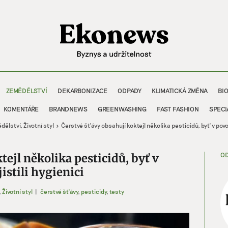
ZEMĚDĚLSTVÍ
DEKARBONIZACE
ODPADY
KLIMATICKÁ ZMĚNA
BI
KOMENTÁŘE
BRANDNEWS
GREENWASHING
FAST FASHION
SPECI
dělství
Životní styl
Čerstvé šťávy obsahují koktejl několika pesticidů, byť v povo
OD
tejl několika pesticidů, byť v
stili hygienici
,
Životní styl
|
čerstvé šťávy
,
pesticidy
,
testy