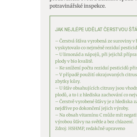
potravinářské inspekce.
JAK NEJLÉPE UDĚLAT ČERSTVOU ŠŤÁ
– Čerstvá šťáva vyrobená ze suroviny v bi
vyskytovalo co nejméně reziduí pesticid
– U limonád a nápojů, při jejichž přípra
plody v bio kvalitě.
– Ke snížení počtu reziduí pesticidů př
– V případě použití okrajovaných citrus
zbytky kůry.
– U šťáv obsahujících citrusy jsou vhod
plodů, a to i z hlediska zachování co n
– Čerstvě vyrobené šťávy je z hlediska
nejdříve po dokončení jejich výroby.
– Na obsah vitamínu C může mít negativn
výrobou šťávy na světle a bez chlazení.
Zdroj: HSHMP, redakčně upraveno