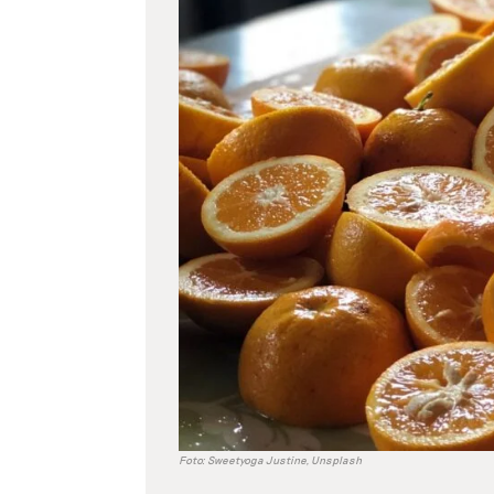
větší
obrázek
Foto: Sweetyoga Justine, Unsplash