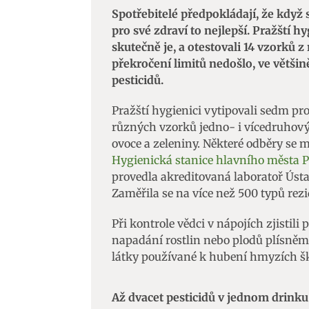
Spotřebitelé předpokládají, že když 
pro své zdraví to nejlepší. Pražští h
skutečně je, a otestovali 14 vzorků 
překročení limitů nedošlo, ve větši
pesticidů.
Pražští hygienici vytipovali sedm pr
různých vzorků jedno- i vícedruhový
ovoce a zeleniny. Některé odběry se 
Hygienická stanice hlavního města P
provedla akreditovaná laboratoř Úst
Zaměřila se na více než 500 typů rezi
Při kontrole vědci v nápojích zjistili
napadání rostlin nebo plodů plísněmi.
látky používané k hubení hmyzích š
Až dvacet pesticidů v jednom drinku