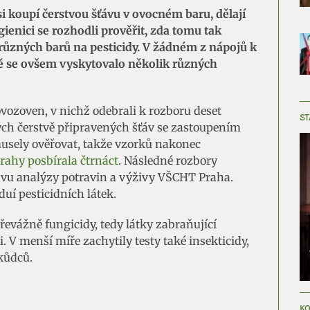
si koupí čerstvou šťávu v ovocném baru, dělají
ygienici se rozhodli prověřit, zda tomu tak
z různých barů na pesticidy. V žádném z nápojů k
ně se ovšem vyskytovalo několik různých
ovozoven, v nichž odebrali k rozboru deset
ST
ch čerstvě připravených šťáv se zastoupením
musely ověřovat, takže vzorků nakonec
rahy posbírala čtrnáct
. Následné rozbory
avu analýzy potravin a výživy VŠCHT Praha.
duí pesticidních látek.
 převážně fungicidy, tedy látky zabraňující
 V menší míře zachytily testy také insekticidy,
kůdců.
KO