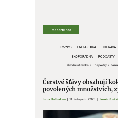
Přeskočit
na
obsah
Podpořte nás
BYZNYS
ENERGETIKA
DOPRAVA
EKOPORADNA
PODCASTY
Úvodní stránka
Příspěvky
Země
Čerstvé šťávy obsahují kok
povolených množstvích, zji
Irena Buřívalová
|
11. listopadu 2023
|
Zemědělství
Zobrazit