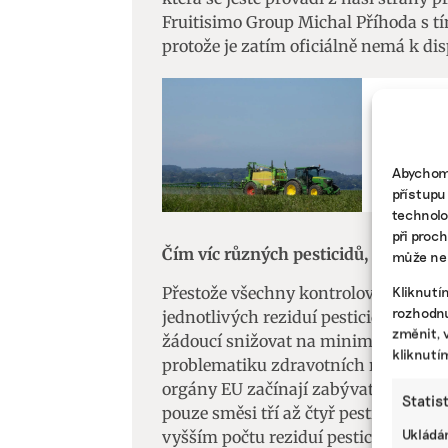
Fruitisimo Group Michal Příhoda s t
protože je zatím oficiálně nemá k dis
ZEMĚDĚLSTV
Pesticid
více na 
Abychom 
přístupu
technolo
při proc
Čím víc různých pesticidů, tím větš
může nep
Kliknutí
Přestože všechny kontrolované vzork
rozhodnu
jednotlivých reziduí pesticidů, jsou h
změnit, 
žádoucí snižovat na minimum. „Chc
kliknutí
problematiku zdravotních rizik směsí
orgány EU začínají zabývat a z naši
Statis
pouze směsi tří až čtyř pesticidů, a
Ukládán
vyšším počtu reziduí pesticidů,“ uve