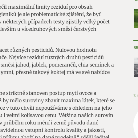
il maximální limity reziduí pro obsah
ieniků je ale problematické zjištění, že byť
 některých případech testy zjistily velký počet
edevším u vícedruhových směsí čerstvých
B
vacet různých pesticidů. Nulovou hodnotu
če. Nejvíce reziduí různých druhů pesticidů
e směsi jahod, jablek, pomerančů, chia semínek a
nymní, přesně takový koktej má ve své nabídce
e striktně stanoven postup mytí ovoce a
ZJ
ž by mělo suroviny zbavit maxima látek, které se
voce v tuto chvíli nepoužíváme s ohledem na jeho
i velmi kolísavou cenu. Většina našich surovin
se v průběhu roku mění i země původu dané
ravidelnou vstupní kontrolu kvality a jakosti,
ři příjmu zboží na dané prodejně,“ sdělil ředitel