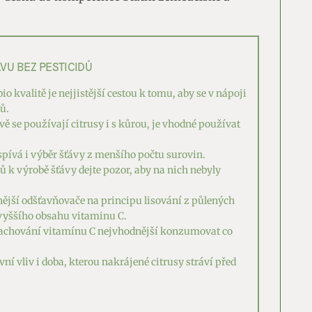
VU BEZ PESTICIDŮ
o kvalitě je nejjistější cestou k tomu, aby se v nápoji
ů.
vě se používají citrusy i s kůrou, je vhodné používat
ispívá i výběr šťávy z menšího počtu surovin.
ů k výrobě šťávy dejte pozor, aby na nich nebyly
nější odšťavňovače na principu lisování z půlených
ejvyššího obsahu vitaminu C.
 zachování vitamínu C nejvhodnější konzumovat co
í vliv i doba, kterou nakrájené citrusy stráví před