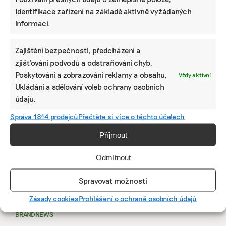
Identifikace zařízení na základě aktivně vyžádaných
informací.
Zajištění bezpečnosti, předcházení a
zjišťování podvodů a odstraňování chyb,
Poskytování a zobrazování reklamy a obsahu,
Vždy aktivní
Ukládání a sdělování voleb ochrany osobních
údajů.
Správa 1814 prodejců
Přečtěte si více o těchto účelech
Příjmout
KOMERČNÍ SDĚLENÍ
Udržitelnost, umění i komunitní sdílení.
Odmítnout
Festival Týká se to také tebe v Uherském
Hradišti startuje tento týden
Spravovat možnosti
Zásady cookies
Prohlášení o ochraně osobních údajů
BRANDNEWS