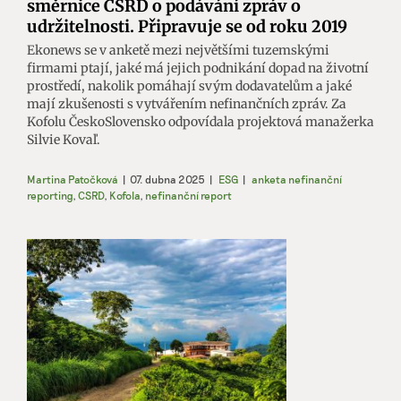
směrnice CSRD o podávání zpráv o
udržitelnosti. Připravuje se od roku 2019
Ekonews se v anketě mezi největšími tuzemskými
firmami ptají, jaké má jejich podnikání dopad na životní
prostředí, nakolik pomáhají svým dodavatelům a jaké
mají zkušenosti s vytvářením nefinančních zpráv. Za
Kofolu ČeskoSlovensko odpovídala projektová manažerka
Silvie Kovaľ.
Martina Patočková
|
07. dubna 2025
|
ESG
|
anketa nefinanční
reporting
,
CSRD
,
Kofola
,
nefinanční report