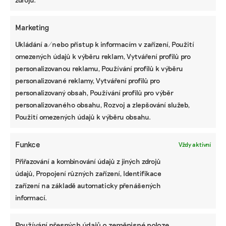
NEJZAJÍMAVĚJŠÍ
Marketing
Ruce nás pálily a otékaly nám prsty,
Ukládání a/nebo přístup k informacím v zařízení, Použití
popisuje brněnská floristka problémy s
omezených údajů k výběru reklam, Vytváření profilů pro
květinami z Afriky
personalizovanou reklamu, Používání profilů k výběru
personalizované reklamy, Vytváření profilů pro
Fotovoltaika na balkoně utáhne
personalizovaný obsah, Používání profilů pro výběr
domácnost, zatímco jste v práci. Lidé je
personalizovaného obsahu, Rozvoj a zlepšování služeb,
však často provozují načerno
Použití omezených údajů k výběru obsahu.
Kvůli Turkovi a Motoristům může Česko
Funkce
přijít o desítky miliard. Ve hře jsou
Vždy aktivní
akcelerační zóny i povolenky
Přiřazování a kombinování údajů z jiných zdrojů
údajů, Propojení různých zařízení, Identifikace
zařízení na základě automaticky přenášených
STÁHNĚTE SI NAŠE E-BOOKY
informací.
Používání přesných údajů o zeměpisné poloze,