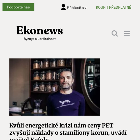
Přeskočit
Podpořte nás
Přihlásit se
KOUPIT PŘEDPLATNÉ
na
obsah
Kvůli energetické krizi nám ceny PET
zvyšují náklady o stamiliony korun, uvádí
majitel Kofoly