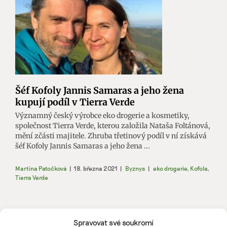
Šéf Kofoly Jannis Samaras a jeho žena
kupují podíl v Tierra Verde
Významný český výrobce eko drogerie a kosmetiky,
společnost Tierra Verde, kterou založila Nataša Foltánová,
mění zčásti majitele. Zhruba třetinový podíl v ní získává
šéf Kofoly Jannis Samaras a jeho žena ...
Martina Patočková
|
18. března 2021
|
Byznys
|
eko drogerie
,
Kofola
,
Tierra Verde
Spravovat své soukromí