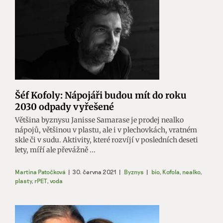
Šéf Kofoly: Nápojáři budou mít do roku
2030 odpady vyřešené
Většina byznysu Janisse Samarase je prodej nealko
nápojů, většinou v plastu, ale i v plechovkách, vratném
skle či v sudu. Aktivity, které rozvíjí v posledních deseti
lety, míří ale převážně ...
Martina Patočková
|
30. června 2021
|
Byznys
|
bio
,
Kofola
,
nealko
,
plasty
,
rPET
,
voda