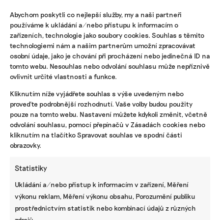
Abychom poskytli co nejlepší služby, my a naši partneři
používáme k ukládání a/nebo přístupu k informacím o
ODEBÍREJTE NÁŠ NEWSLETTER
zařízeních, technologie jako soubory cookies. Souhlas s těmito
technologiemi nám a našim partnerům umožní zpracovávat
osobní údaje, jako je chování při procházení nebo jedinečná ID na
tomto webu. Nesouhlas nebo odvolání souhlasu může nepříznivě
ovlivnit určité vlastnosti a funkce.
Kliknutím níže vyjádřete souhlas s výše uvedeným nebo
proveďte podrobnější rozhodnutí. Vaše volby budou použity
pouze na tomto webu. Nastavení můžete kdykoli změnit, včetně
odvolání souhlasu, pomocí přepínačů v Zásadách cookies nebo
kliknutím na tlačítko Spravovat souhlas ve spodní části
obrazovky.
NEJNOVĚJŠÍ PODCAST
Martin Abel
Statistiky
Chceme získat desítky milionů na
udržitelnost, říká právník Abel. Po střetu s
Ukládání a/nebo přístup k informacím v zařízení, Měření
Turkem rozjíždí fond s podporou
výkonu reklam, Měření výkonu obsahu, Porozumění publiku
developera Sekyry
prostřednictvím statistik nebo kombinací údajů z různých
Přihlásit odběr
zdrojů.