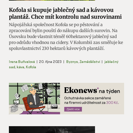
Kofola si kupuje jablečný sad a kávovou
plantáž. Chce mít kontrolu nad surovinami
Nápojářská společnost Kofola se po pěstování a
zpracování bylin pouští do nákupu dalších surovin. Na
Úsovsku bude vlastnit téměř 60hektarový jablečný sad
pro odrůdu vhodnou na cidery. V Kolumbii zas směřuje ke
spoluvlastnictví 230 hektarů kávových plantáží.
Irena Buřívalová
|
20. října 2023
|
Byznys
,
Zemědělství
|
jablečný
sad
,
káva
,
Kofola