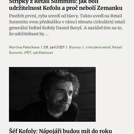
Střípky z Retail Summitu: jak bolí
udržitelnost Kofolu a proč nebolí Zemanku
Postřeh první, ryba smrdí od hlavy. Takto uvedl na Retail
Summitu svou přednášku v rámci tématu cirkulární retail
generální ředitel Kofoly Daniel Buryš. A narážel tím na to,
že udržitelnost by ...
Martina Patočková
|
26. září 2021
|
Byznys
|
cirkulární retail
,
Retail
Summit
,
rPET
,
udržitelnost
Šéf Kofoly: Nápojáři budou mít do roku