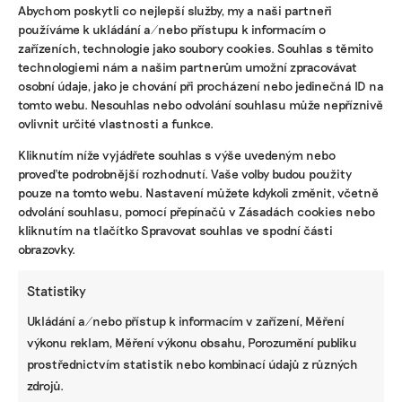
NEJZAJÍMAVĚJŠÍ
Abychom poskytli co nejlepší služby, my a naši partneři
používáme k ukládání a/nebo přístupu k informacím o
Ruce nás pálily a otékaly nám prsty,
zařízeních, technologie jako soubory cookies. Souhlas s těmito
popisuje brněnská floristka problémy s
technologiemi nám a našim partnerům umožní zpracovávat
květinami z Afriky
osobní údaje, jako je chování při procházení nebo jedinečná ID na
tomto webu. Nesouhlas nebo odvolání souhlasu může nepříznivě
ovlivnit určité vlastnosti a funkce.
Fotovoltaika na balkoně utáhne
domácnost, zatímco jste v práci. Lidé je
Kliknutím níže vyjádřete souhlas s výše uvedeným nebo
však často provozují načerno
proveďte podrobnější rozhodnutí. Vaše volby budou použity
pouze na tomto webu. Nastavení můžete kdykoli změnit, včetně
Kvůli Turkovi a Motoristům může Česko
odvolání souhlasu, pomocí přepínačů v Zásadách cookies nebo
přijít o desítky miliard. Ve hře jsou
kliknutím na tlačítko Spravovat souhlas ve spodní části
akcelerační zóny i povolenky
obrazovky.
Statistiky
STÁHNĚTE SI NAŠE E-BOOKY
Ukládání a/nebo přístup k informacím v zařízení, Měření
výkonu reklam, Měření výkonu obsahu, Porozumění publiku
prostřednictvím statistik nebo kombinací údajů z různých
zdrojů.