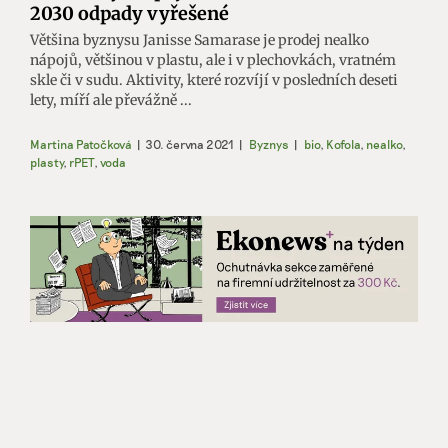
2030 odpady vyřešené
Většina byznysu Janisse Samarase je prodej nealko
nápojů, většinou v plastu, ale i v plechovkách, vratném
skle či v sudu. Aktivity, které rozvíjí v posledních deseti
lety, míří ale převážně ...
Martina Patočková
|
30. června 2021
|
Byznys
|
bio
,
Kofola
,
nealko
,
plasty
,
rPET
,
voda