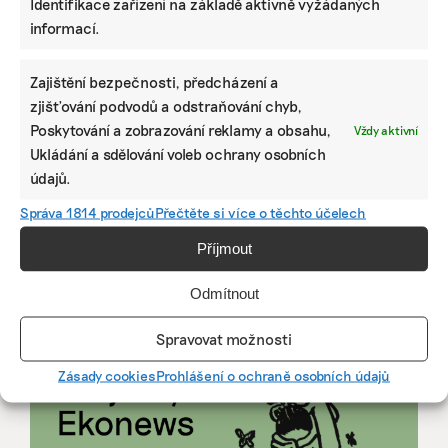
Identifikace zařízení na základě aktivně vyžádaných
její hodnotu, říká expertka
informací.
Zajištění bezpečnosti, předcházení a
ZJEDNODUŠTE SI ŽIVOT S ESG
zjišťování podvodů a odstraňování chyb,
Poskytování a zobrazování reklamy a obsahu,
Vždy aktivní
Ukládání a sdělování voleb ochrany osobních
údajů.
Správa 1814 prodejců
Přečtěte si více o těchto účelech
Příjmout
Odmítnout
Spravovat možnosti
Zásady cookies
Prohlášení o ochraně osobních údajů