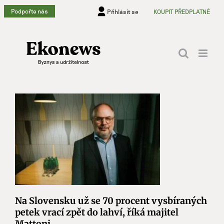
Přeskočit
Podpořte nás
Přihlásit se
KOUPIT PŘEDPLATNÉ
na
obsah
Na Slovensku už se 70 procent vysbíraných
petek vrací zpět do lahví, říká majitel
Mattoni