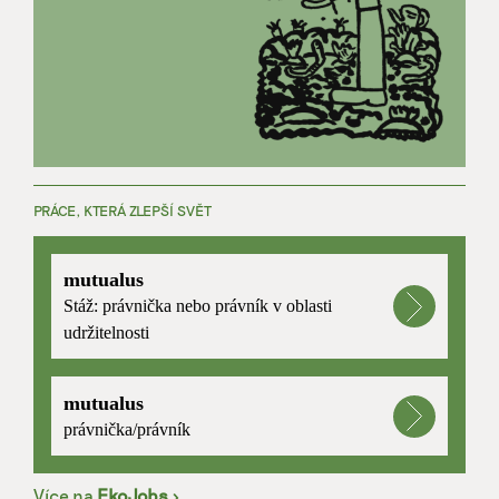
PRÁCE, KTERÁ ZLEPŠÍ SVĚT
mutualus
Stáž: právnička nebo právník v oblasti
udržitelnosti
mutualus
právnička/právník
Více na
EkoJobs
>