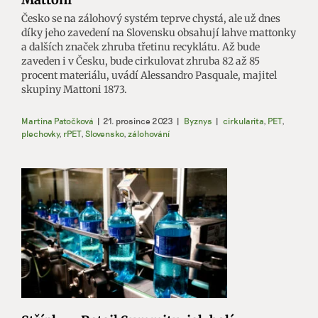
Česko se na zálohový systém teprve chystá, ale už dnes
díky jeho zavedení na Slovensku obsahují lahve mattonky
a dalších značek zhruba třetinu recyklátu. Až bude
zaveden i v Česku, bude cirkulovat zhruba 82 až 85
procent materiálu, uvádí Alessandro Pasquale, majitel
skupiny Mattoni 1873.
Martina Patočková
|
21. prosince 2023
|
Byznys
|
cirkularita
,
PET
,
plechovky
,
rPET
,
Slovensko
,
zálohování