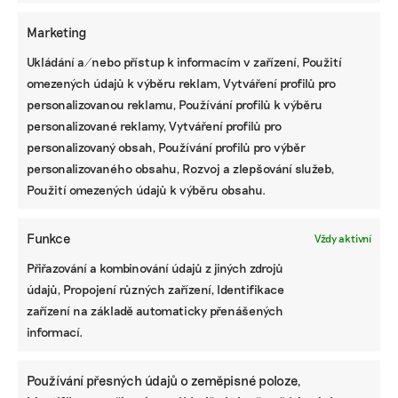
Marketing
Ukládání a/nebo přístup k informacím v zařízení, Použití
omezených údajů k výběru reklam, Vytváření profilů pro
personalizovanou reklamu, Používání profilů k výběru
personalizované reklamy, Vytváření profilů pro
personalizovaný obsah, Používání profilů pro výběr
personalizovaného obsahu, Rozvoj a zlepšování služeb,
Použití omezených údajů k výběru obsahu.
KOMERČNÍ SDĚLENÍ
Funkce
Udržitelnost, umění i komunitní sdílení.
Vždy aktivní
Festival Týká se to také tebe v Uherském
Přiřazování a kombinování údajů z jiných zdrojů
Hradišti startuje tento týden
údajů, Propojení různých zařízení, Identifikace
zařízení na základě automaticky přenášených
informací.
BRANDNEWS
Ani trend, ani povinnost. Udržitelnost je
Používání přesných údajů o zeměpisné poloze,
způsob, jak řídit firmu do budoucna a zvyšovat