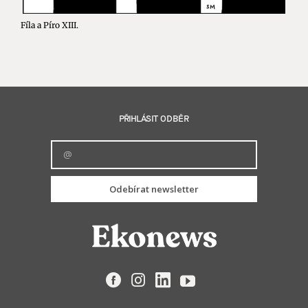
Fíla a Píro XIII.
PŘIHLÁSIT ODBĚR
Odebírat newsletter
Facebook
Instagram
LinkedIn
YouTube