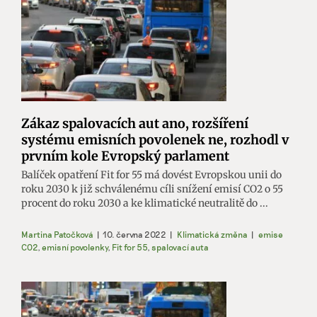
Zákaz spalovacích aut ano, rozšíření
systému emisních povolenek ne, rozhodl v
prvním kole Evropský parlament
Balíček opatření Fit for 55 má dovést Evropskou unii do
roku 2030 k již schválenému cíli snížení emisí CO2 o 55
procent do roku 2030 a ke klimatické neutralitě do ...
Martina Patočková
|
10. června 2022
|
Klimatická změna
|
emise
CO2
,
emisní povolenky
,
Fit for 55
,
spalovací auta