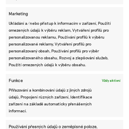
NEJZAJÍMAVĚJŠÍ
Marketing
Ruce nás pálily a otékaly nám prsty,
Ukládání a/nebo přístup k informacím v zařízení, Použití
popisuje brněnská floristka problémy s
omezených údajů k výběru reklam, Vytváření profilů pro
květinami z Afriky
personalizovanou reklamu, Používání profilů k výběru
personalizované reklamy, Vytváření profilů pro
Fotovoltaika na balkoně utáhne
personalizovaný obsah, Používání profilů pro výběr
domácnost, zatímco jste v práci. Lidé je
však často provozují načerno
personalizovaného obsahu, Rozvoj a zlepšování služeb,
Použití omezených údajů k výběru obsahu.
Kvůli Turkovi a Motoristům může Česko
přijít o desítky miliard. Ve hře jsou
Funkce
Vždy aktivní
akcelerační zóny i povolenky
Přiřazování a kombinování údajů z jiných zdrojů
údajů, Propojení různých zařízení, Identifikace
zařízení na základě automaticky přenášených
STÁHNĚTE SI NAŠE E-BOOKY
informací.
Používání přesných údajů o zeměpisné poloze,