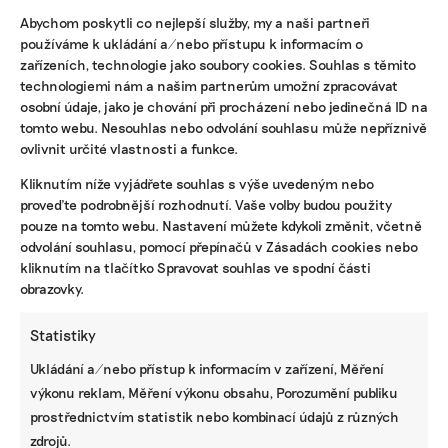
Abychom poskytli co nejlepší služby, my a naši partneři
používáme k ukládání a/nebo přístupu k informacím o
ODEBÍREJTE NÁŠ NEWSLETTER
zařízeních, technologie jako soubory cookies. Souhlas s těmito
technologiemi nám a našim partnerům umožní zpracovávat
osobní údaje, jako je chování při procházení nebo jedinečná ID na
tomto webu. Nesouhlas nebo odvolání souhlasu může nepříznivě
ovlivnit určité vlastnosti a funkce.
Kliknutím níže vyjádřete souhlas s výše uvedeným nebo
proveďte podrobnější rozhodnutí. Vaše volby budou použity
pouze na tomto webu. Nastavení můžete kdykoli změnit, včetně
odvolání souhlasu, pomocí přepínačů v Zásadách cookies nebo
kliknutím na tlačítko Spravovat souhlas ve spodní části
obrazovky.
NEJNOVĚJŠÍ PODCAST
Martin Abel
Statistiky
Chceme získat desítky milionů na
udržitelnost, říká právník Abel. Po střetu s
Ukládání a/nebo přístup k informacím v zařízení, Měření
Turkem rozjíždí fond s podporou
developera Sekyry
výkonu reklam, Měření výkonu obsahu, Porozumění publiku
prostřednictvím statistik nebo kombinací údajů z různých
Přihlásit odběr
zdrojů.