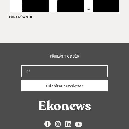
Fíla a Píro XIII.
PŘIHLÁSIT ODBĚR
Odebírat newsletter
Facebook
Instagram
LinkedIn
YouTube