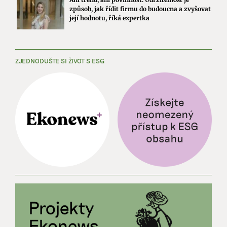
způsob, jak řídit firmu do budoucna a zvyšovat
její hodnotu, říká expertka
ZJEDNODUŠTE SI ŽIVOT S ESG