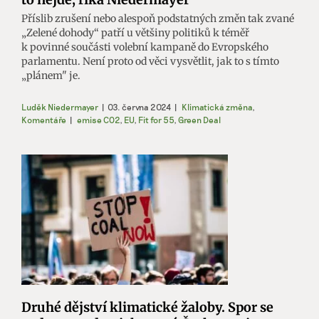
Příslib zrušení nebo alespoň podstatných změn tak zvané
„Zelené dohody“ patří u většiny politiků k téměř
k povinné součásti volební kampaně do Evropského
parlamentu. Není proto od věci vysvětlit, jak to s tímto
„plánem" je.
Luděk Niedermayer
|
03. června 2024
|
Klimatická změna
,
Komentáře
|
emise CO2
,
EU
,
Fit for 55
,
Green Deal
Druhé dějství klimatické žaloby. Spor se