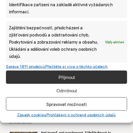
Identifikace zařízení na základě aktivně vyžádaných
informací.
Zajištění bezpečnosti, předcházení a
zjišťování podvodů a odstraňování chyb,
Poskytování a zobrazování reklamy a obsahu,
Vždy aktivní
Ukládání a sdělování voleb ochrany osobních
údajů.
Správa 1811 prodejců
Přečtěte si více o těchto účelech
KOMERČNÍ SDĚLENÍ
Příjmout
Udržitelnost, umění i komunitní sdílení.
Odmítnout
Festival Týká se to také tebe v Uherském
Hradišti startuje tento týden
Spravovat možnosti
Zásady cookies
Prohlášení o ochraně osobních údajů
BRANDNEWS
Ani trend, ani povinnost. Udržitelnost je