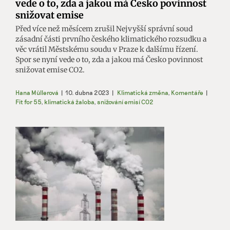
vede o to, zda a jakou má Česko povinnost
snižovat emise
Před více než měsícem zrušil Nejvyšší správní soud
zásadní části prvního českého klimatického rozsudku a
věc vrátil Městskému soudu v Praze k dalšímu řízení.
Spor se nyní vede o to, zda a jakou má Česko povinnost
snižovat emise CO2.
Hana Müllerová
|
10. dubna 2023
|
Klimatická změna
,
Komentáře
|
Fit for 55
,
klimatická žaloba
,
snižování emisí CO2