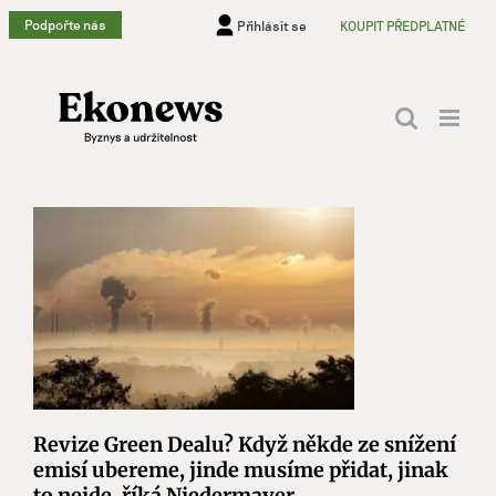
Přeskočit
Podpořte nás
Přihlásit se
KOUPIT PŘEDPLATNÉ
na
obsah
Revize Green Dealu? Když někde ze snížení
emisí ubereme, jinde musíme přidat, jinak
to nejde, říká Niedermayer