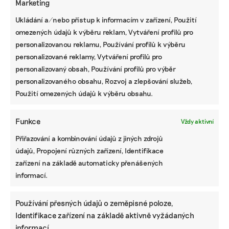
Marketing
popisuje brněnská floristka problémy s
květinami z Afriky
Ukládání a/nebo přístup k informacím v zařízení, Použití
omezených údajů k výběru reklam, Vytváření profilů pro
Fotovoltaika na balkoně utáhne
personalizovanou reklamu, Používání profilů k výběru
domácnost, zatímco jste v práci. Lidé je
personalizované reklamy, Vytváření profilů pro
však často provozují načerno
personalizovaný obsah, Používání profilů pro výběr
personalizovaného obsahu, Rozvoj a zlepšování služeb,
Kvůli Turkovi a Motoristům může Česko
Použití omezených údajů k výběru obsahu.
přijít o desítky miliard. Ve hře jsou
akcelerační zóny i povolenky
Funkce
Vždy aktivní
Přiřazování a kombinování údajů z jiných zdrojů
STÁHNĚTE SI NAŠE E-BOOKY
údajů, Propojení různých zařízení, Identifikace
zařízení na základě automaticky přenášených
informací.
Používání přesných údajů o zeměpisné poloze,
Identifikace zařízení na základě aktivně vyžádaných
informací.