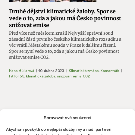
Druhé dějství klimatické žaloby. Spor se
vede o to, zda a jakou má Česko povinnost
snižovat emise
Před více než měsícem zrušil Nejvyšší správní soud
zásadní části prvního českého klimatického rozsudku a
věc vrátil Městskému soudu v Praze k dalšímu řízení.
Spor se nyní vede o to, zda a jakou má Česko povinnost
snižovat emise CO2.
Hana Müllerová
|
10. dubna 2023
|
Klimatická změna
,
Komentáře
|
Fit for 55
,
klimatická žaloba
,
snižování emisí CO2
Spravovat své soukromí
ODEBÍREJTE NÁŠ NEWSLETTER
Abychom poskytli co nejlepší služby, my a naši partneři