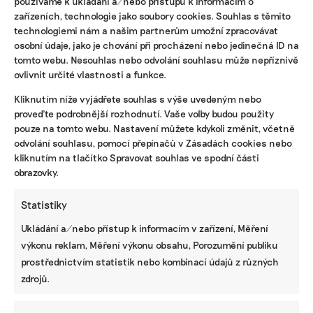
používáme k ukládání a/nebo přístupu k informacím o
zařízeních, technologie jako soubory cookies. Souhlas s těmito
technologiemi nám a našim partnerům umožní zpracovávat
osobní údaje, jako je chování při procházení nebo jedinečná ID na
tomto webu. Nesouhlas nebo odvolání souhlasu může nepříznivě
ovlivnit určité vlastnosti a funkce.
Kliknutím níže vyjádřete souhlas s výše uvedeným nebo
proveďte podrobnější rozhodnutí. Vaše volby budou použity
pouze na tomto webu. Nastavení můžete kdykoli změnit, včetně
odvolání souhlasu, pomocí přepínačů v Zásadách cookies nebo
NEJNOVĚJŠÍ PODCAST
kliknutím na tlačítko Spravovat souhlas ve spodní části
Martin Abel
obrazovky.
Chceme získat desítky milionů na
udržitelnost, říká právník Abel. Po střetu s
Turkem rozjíždí fond s podporou
Statistiky
developera Sekyry
Ukládání a/nebo přístup k informacím v zařízení, Měření
Přihlásit odběr
výkonu reklam, Měření výkonu obsahu, Porozumění publiku
prostřednictvím statistik nebo kombinací údajů z různých
NEJZAJÍMAVĚJŠÍ
zdrojů.
Ruce nás pálily a otékaly nám prsty,