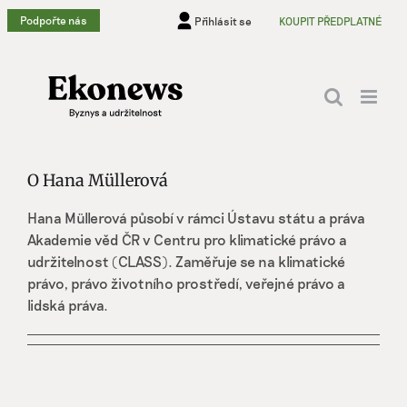
Přeskočit
Podpořte nás
Přihlásit se
KOUPIT PŘEDPLATNÉ
na
obsah
O
Hana Müllerová
Hana Müllerová působí v rámci Ústavu státu a práva
Akademie věd ČR v Centru pro klimatické právo a
udržitelnost (CLASS). Zaměřuje se na klimatické
právo, právo životního prostředí, veřejné právo a
lidská práva.