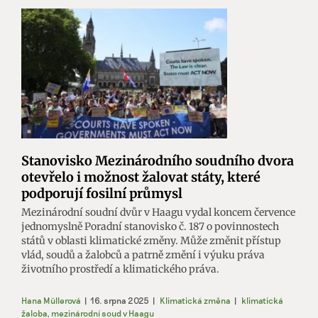
Stanovisko Mezinárodního soudního dvora
otevřelo i možnost žalovat státy, které
podporují fosilní průmysl
Mezinárodní soudní dvůr v Haagu vydal koncem července
jednomyslně Poradní stanovisko č. 187 o povinnostech
států v oblasti klimatické změny. Může změnit přístup
vlád, soudů a žalobců a patrně změní i výuku práva
životního prostředí a klimatického práva.
Hana Müllerová
|
16. srpna 2025
|
Klimatická změna
|
klimatická
žaloba
,
mezinárodní soud v Haagu