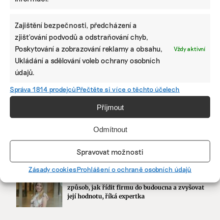
Zajištění bezpečnosti, předcházení a
zjišťování podvodů a odstraňování chyb,
Poskytování a zobrazování reklamy a obsahu,
Vždy aktivní
Ukládání a sdělování voleb ochrany osobních
údajů.
KOMERČNÍ SDĚLENÍ
Správa 1814 prodejců
Přečtěte si více o těchto účelech
Udržitelnost, umění i komunitní sdílení.
Příjmout
Festival Týká se to také tebe v Uherském
Hradišti startuje tento týden
Odmítnout
Spravovat možnosti
BRANDNEWS
Zásady cookies
Prohlášení o ochraně osobních údajů
Ani trend, ani povinnost. Udržitelnost je
způsob, jak řídit firmu do budoucna a zvyšovat
její hodnotu, říká expertka