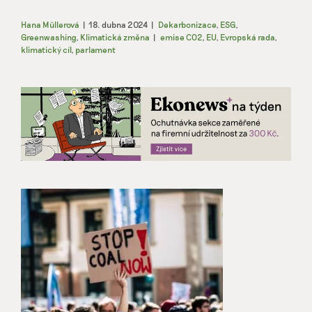
Hana Müllerová
|
18. dubna 2024
|
Dekarbonizace
,
ESG
,
Greenwashing
,
Klimatická změna
|
emise CO2
,
EU
,
Evropská rada
,
klimatický cíl
,
parlament