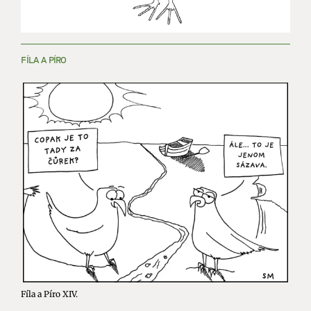
FÍLA A PÍRO
Fíla a Píro XIV.