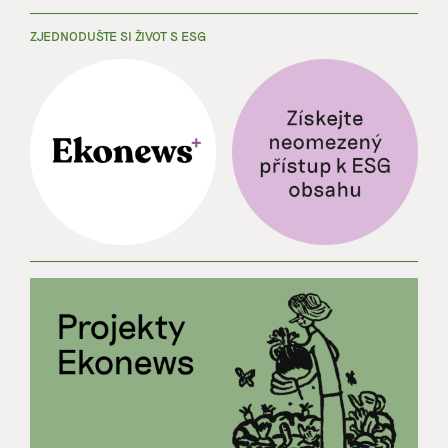
ZJEDNODUŠTE SI ŽIVOT S ESG