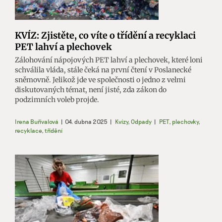
KVÍZ: Zjistěte, co víte o třídění a recyklaci
PET lahví a plechovek
Zálohování nápojových PET lahví a plechovek, které loni
schválila vláda, stále čeká na první čtení v Poslanecké
sněmovně. Jelikož jde ve společnosti o jedno z velmi
diskutovaných témat, není jisté, zda zákon do
podzimních voleb projde.
Irena Buřívalová
|
04. dubna 2025
|
Kvízy
,
Odpady
|
PET
,
plechovky
,
recyklace
,
třídění