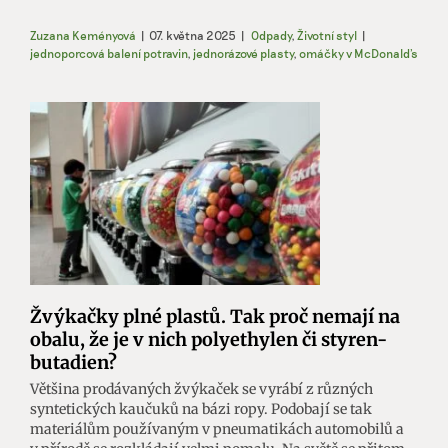
Zuzana Keményová
|
07. května 2025
|
Odpady
,
Životní styl
|
jednoporcová balení potravin
,
jednorázové plasty
,
omáčky v McDonald's
Žvýkačky plné plastů. Tak proč nemají na
obalu, že je v nich polyethylen či styren-
butadien?
Většina prodávaných žvýkaček se vyrábí z různých
syntetických kaučuků na bázi ropy. Podobají se tak
materiálům používaným v pneumatikách automobilů a