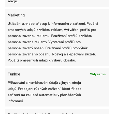
zdrojů.
Marketing
Ukládání a/nebo přístup k informacím v zařízení, Použití
REMA Systém slaví 20 let na trhu. Nabízí
omezených údajů k výběru reklam, Vytváření profilů pro
unikátní přístup ke sběru elektroodpadu,
personalizovanou reklamu, Používání profilů k výběru
říká David Chytil
personalizované reklamy, Vytváření profilů pro
Za dvě dekády se stala jedním z hlavních hráčů na poli
personalizovaný obsah, Používání profilů pro výběr
recyklace elektroodpadu. Společnost REMA Systém jen v
personalizovaného obsahu, Rozvoj a zlepšování služeb,
loňském roce pomohla vysbírat přes 30 tisíc tun
Použití omezených údajů k výběru obsahu.
vysloužilých elektrozařízení po celém Česku.
REMA Systém
|
17. března 2025
|
Komerční sdělení
,
Odpady
|
REMA
Funkce
Vždy aktivní
Systém
Přiřazování a kombinování údajů z jiných zdrojů
údajů, Propojení různých zařízení, Identifikace
zařízení na základě automaticky přenášených
informací.