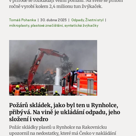
v přírodě se rozkládají velmi pomalu. Na světě se přitom
ročně vyrobí kolem 2,4 milionu tun žvýkaček.
Tomáš Pohanka
|
30. dubna 2025
|
Odpady
,
Životní styl
|
mikroplasty
,
plastové znečištění
,
syntetické žvýkačky
Požárů skládek, jako byl ten u Rynholce,
přibývá. Na vině je ukládání odpadu, jeho
složení i vedro
Požár skládky plastů u Rynholce na Rakovnicku
upozornil na nedostatky, které má Česko v nakládání