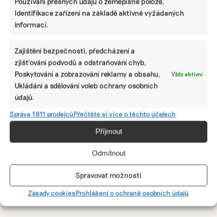
Používání přesných údajů o zeměpisné poloze,
Identifikace zařízení na základě aktivně vyžádaných
informací.
Zajištění bezpečnosti, předcházení a
Nesnědené jídlo ze školních jídelen se už
zjišťování podvodů a odstraňování chyb,
nemusí vyhazovat. Jídelny ho nově mohou
Poskytování a zobrazování reklamy a obsahu,
Vždy aktivní
snadno darovat potřebným
Ukládání a sdělování voleb ochrany osobních
Během pilotního projektu se zachránilo přes patnáct set
údajů.
nesnědených porcí jídla. Zapojení školních jídelen
přispěje k omezení plýtvání potravinami.
Správa 1811 prodejců
Přečtěte si více o těchto účelech
Příjmout
Valentina Podlesná
|
04. března 2025
|
Odpady
,
Životní styl
|
darování
,
jídlo
,
plýtvání
,
plýtvání jídlem ve školách
Odmítnout
Spravovat možnosti
Předchozí
1
···
4
5
6
7
8
9
10
···
27
Další
Zásady cookies
Prohlášení o ochraně osobních údajů