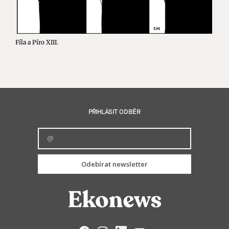
Fíla a Píro XIII.
PŘIHLÁSIT ODBĚR
Odebírat newsletter