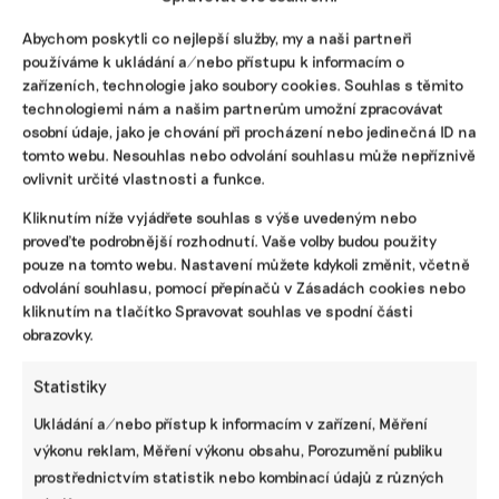
Abychom poskytli co nejlepší služby, my a naši partneři
používáme k ukládání a/nebo přístupu k informacím o
zařízeních, technologie jako soubory cookies. Souhlas s těmito
technologiemi nám a našim partnerům umožní zpracovávat
Až 33 kg odpadního nábytku ročně na
osobní údaje, jako je chování při procházení nebo jedinečná ID na
osobu. Nábytkářské firmy se pokoušejí o
tomto webu. Nesouhlas nebo odvolání souhlasu může nepříznivě
rozjezd recyklace v Česku
ovlivnit určité vlastnosti a funkce.
Snížit horu až 350 tisíc tun dřevěného nábytkového
odpadu ročně má projekt tuzemských prodejců nábytku a
Kliknutím níže vyjádřete souhlas s výše uvedeným nebo
ministerstva životního prostředí. Nábytkáři budou čím
proveďte podrobnější rozhodnutí. Vaše volby budou použity
dál tím více přebírat odpovědnost za své výrobky.
pouze na tomto webu. Nastavení můžete kdykoli změnit, včetně
odvolání souhlasu, pomocí přepínačů v Zásadách cookies nebo
Valentina Podlesná
|
17. března 2025
|
Odpady
|
cirkulace
,
kliknutím na tlačítko Spravovat souhlas ve spodní části
recyklace nábytku
obrazovky.
Statistiky
Ukládání a/nebo přístup k informacím v zařízení, Měření
výkonu reklam, Měření výkonu obsahu, Porozumění publiku
prostřednictvím statistik nebo kombinací údajů z různých