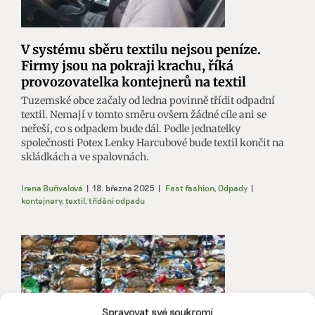
V systému sběru textilu nejsou peníze.
Firmy jsou na pokraji krachu, říká
provozovatelka kontejnerů na textil
Tuzemské obce začaly od ledna povinně třídit odpadní
textil. Nemají v tomto směru ovšem žádné cíle ani se
neřeší, co s odpadem bude dál. Podle jednatelky
společnosti Potex Lenky Harcubové bude textil končit na
skládkách a ve spalovnách.
Irena Buřívalová
|
18. března 2025
|
Fast fashion
,
Odpady
|
kontejnery
,
textil
,
třídění odpadu
Spravovat své soukromí