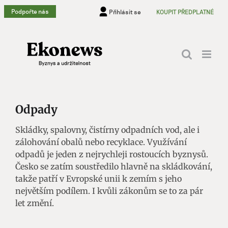
Přeskočit
Podpořte nás
Přihlásit se
KOUPIT PŘEDPLATNÉ
na
obsah
Odpady
Skládky, spalovny, čistírny odpadních vod, ale i
zálohování obalů nebo recyklace. Využívání
odpadů je jeden z nejrychleji rostoucích byznysů.
Česko se zatím soustředilo hlavně na skládkování,
takže patří v Evropské unii k zemím s jeho
největším podílem. I kvůli zákonům se to za pár
let změní.