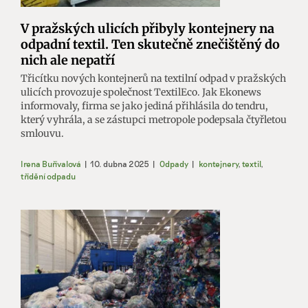
V pražských ulicích přibyly kontejnery na
odpadní textil. Ten skutečně znečištěný do
nich ale nepatří
Třicítku nových kontejnerů na textilní odpad v pražských
ulicích provozuje společnost TextilEco. Jak Ekonews
informovaly, firma se jako jediná přihlásila do tendru,
který vyhrála, a se zástupci metropole podepsala čtyřletou
smlouvu.
Irena Buřívalová
|
10. dubna 2025
|
Odpady
|
kontejnery
,
textil
,
třídění odpadu