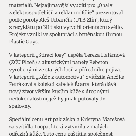
materiálů. Nejzajímavější využití pro „Obaly
z elektrospotřebičů a reklamní fólie“ prezentoval
podle poroty Aleš Urbančík (UTB Zlín), který
z recyklátu po 3D tisku vytvořil orientační světlo.
Projekt vznikl ve spolupráci s brněnskou firmou
Plastic Guys.
V kategorii „Stírací losy“ uspěla Tereza Halámová
(ZČU Plzeň) s akustickými panely Rebeton
vyrobenými ze starých losů a přírodního pojiva.
V kategorii „Kůže z automotivu“ zvítězila Anežka
Petráková s kolekcí kabelek Écarts, která dává
nový život větším kusům kůže s drobnými
nedokonalostmi, jež by jinak putovaly do
spalovny.
Speciální cenu Art pak získala Kristýna Marešová
za svítidla Loopa, která vytvořila z malých
odřezků kůže. Tuto cenu zaštítila společnost