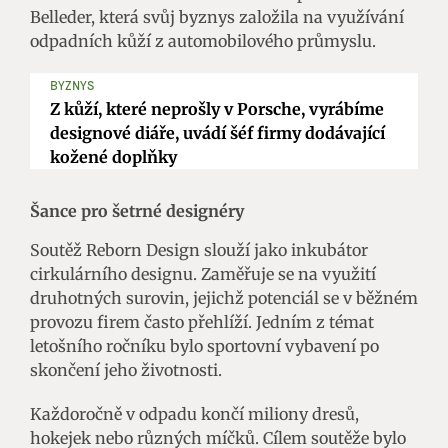
Belleder, která svůj byznys založila na využívání
odpadních kůží z automobilového průmyslu.
BYZNYS
Z kůží, které neprošly v Porsche, vyrábíme
designové diáře, uvádí šéf firmy dodávající
kožené doplňky
Šance pro šetrné designéry
Soutěž Reborn Design slouží jako inkubátor
cirkulárního designu. Zaměřuje se na využití
druhotných surovin, jejichž potenciál se v běžném
provozu firem často přehlíží. Jedním z témat
letošního ročníku bylo sportovní vybavení po
skončení jeho životnosti.
Každoročně v odpadu končí miliony dresů,
hokejek nebo různých míčků. Cílem soutěže bylo