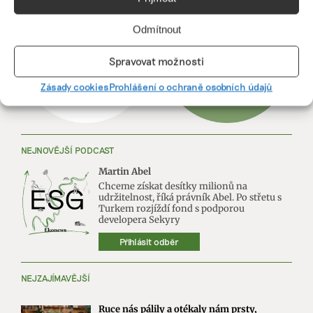
Odmítnout
Spravovat možnosti
Zásady cookies
Prohlášení o ochraně osobních údajů
NEJNOVĚJŠÍ PODCAST
Martin Abel
Chceme získat desítky milionů na
udržitelnost, říká právník Abel. Po střetu s
Turkem rozjíždí fond s podporou
developera Sekyry
Přihlásit odběr
NEJZAJÍMAVĚJŠÍ
Ruce nás pálily a otékaly nám prsty,