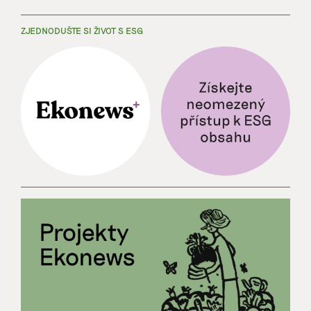
ZJEDNODUŠTE SI ŽIVOT S ESG