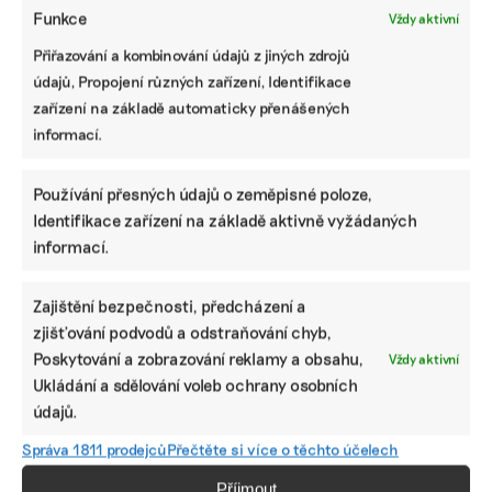
PODOBNÉ PŘÍSPĚVKY
Funkce
Vždy aktivní
Přiřazování a kombinování údajů z jiných zdrojů
údajů, Propojení různých zařízení, Identifikace
zařízení na základě automaticky přenášených
informací.
Komentář:
Nemám moc
Vedro nesmí
Motoristé našli
ráda věci, které
projít přes
recept na
křičí a jsou
okna. V krizi
Používání přesných údajů o zeměpisné poloze,
vedro.
trendy, říká
na ně dejte
Identifikace zařízení na základě aktivně vyžádaných
Úředníkům na
designérka
hliníkovou
MŽP nabídli
nové mrkací
folii, radí
informací.
led
lanovky na
expertka
Petřín
Zajištění bezpečnosti, předcházení a
zjišťování podvodů a odstraňování chyb,
Poskytování a zobrazování reklamy a obsahu,
Vždy aktivní
Ukládání a sdělování voleb ochrany osobních
údajů.
Správa 1811 prodejců
Přečtěte si více o těchto účelech
ODEBÍREJTE NÁŠ NEWSLETTER
Příjmout