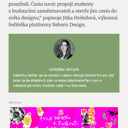
prostředí. Často navíc propojí studenty
s budoucími zaměstnavateli a otevře jim cestu do
světa designu,“ popisuje Jitka Hvězdová, výkonná
ředitelka platformy Reborn Design.
KATEŘINA HEFLER
Kateřina Hefler se ve volném časem věnuje hlavně focení, její
práci je ke shlédnutí zde na www.katerinahefler.com a
některé její fotky můžete vidět i na Ekonews.
Reklama