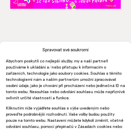
Spravovat své soukromí
Pomozte udržet důležité
Abychom poskytli co nejlepší služby, my a naši partneři
informace dostupné všem.
používáme k ukládání a/nebo přístupu k informacím o
zařízeních, technologie jako soubory cookies. Souhlas s těmito
technologiemi nám a našim partnerům umožní zpracovávat
Díky vaší podpoře se můžeme pustit do témat,
osobní údaje, jako je chování při procházení nebo jedinečná ID na
která by jinak nevznikla.
tomto webu. Nesouhlas nebo odvolání souhlasu může nepříznivě
ovlivnit určité vlastnosti a funkce.
Přispějte na vznik obsahu.
Kliknutím níže vyjádřete souhlas s výše uvedeným nebo
proveďte podrobnější rozhodnutí. Vaše volby budou použity
pouze na tomto webu. Nastavení můžete kdykoli změnit, včetně
odvolání souhlasu, pomocí přepínačů v Zásadách cookies nebo