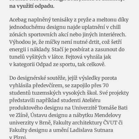
na využití odpadu.
Acebag naplněný tenisáky z pryže a meltonu díky
jednoduchému designu najde uplatnění v chill
zónách sportovních akcí nebo jiných interiérech.
Výhodou je, že míčky není nutné drtit, což šetří
energii i náklady. Stačí je posbírat a zasunout do
tunelů vyšitých v látce. Fejtová vyhrála jak
v kategorii Odpad ze sportu, tak celkově.
Do designérské soutěže, jejíž výsledky porota
vyhlásila předevčírem, se zapojilo přes 70
studentů tuzemských vysokých škol. Své projekty
představili například studenti Ateliéru
produktového designu na Univerzitě Tomáše Bati
ve Zlíně, Ústavu designu a nábytku Mendelovy
univerzity v Brně, Fakulty architektury ČVUT či
Fakulty designu a umění Ladislava Sutnara
v Plzni.