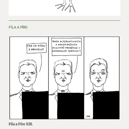
FÍLA A PÍRO
Fíla a Píro XIII.