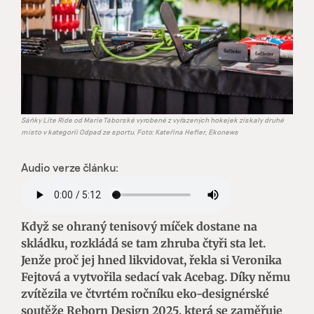
Sáňky Lite Ride od Marie Táborské vyrobené z vyřazených hokejek získaly druhé
místo v kategorii Odpad ze sportu. Foto: Kateřina Hefler, Ekonews
Audio verze článku:
Když se ohraný tenisový míček dostane na
skládku, rozkládá se tam zhruba čtyři sta let.
Jenže proč jej hned likvidovat, řekla si Veronika
Fejtová a vytvořila sedací vak Acebag. Díky němu
zvítězila ve čtvrtém ročníku eko-designérské
soutěže Reborn Design 2025, která se zaměřuje