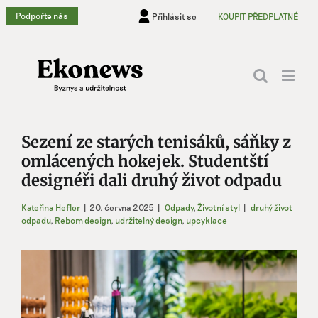
Přeskočit
Podpořte nás
Přihlásit se
KOUPIT PŘEDPLATNÉ
na
obsah
Sezení ze starých tenisáků, sáňky z
omlácených hokejek. Studentští
designéři dali druhý život odpadu
Kateřina Hefler
|
20. června 2025
|
Odpady
,
Životní styl
|
druhý život
odpadu
,
Reborn design
,
udržitelný design
,
upcyklace
Zobrazit
větší
obrázek